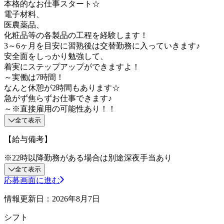
本格的なお仕事スタート☆
電子材料、
医農薬品、
化粧品等の各製品の工程を経験します！
3～6ヶ月を目安に習熟後は交替勤務に入っていきます♪
安全面をしっかり勉強して、
着実にステップアップができますよ！
～実働は7時間！
なんと休憩が2時間もあります☆
急がず焦らずお仕事できます♪
～※直接雇用の可能性あり！！
全て表示
【給与備考】
※22時以降勤務がある場合は別途深夜手当あり
全て表示
応募画面に進む
情報更新日：2026年8月7日
シフト