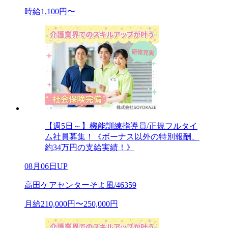
時給1,100円〜
【週5日～】機能訓練指導員/正規フルタイ
ム社員募集！《ボーナス以外の特別報酬、
約34万円の支給実績！》
08月06日UP
高田ケアセンターそよ風/46359
月給210,000円〜250,000円