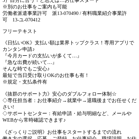
5）自分に合う！と思えば…お仕事スタート
※別のお仕事をご案内も可能
労働者派遣事業許可 派13-070490 / 有料職業紹介事業許
可 13-ユ-070412
フリーテキスト
《日払いOK》支払い額は業界トップクラス！専用アプリで
カンタン申請♪
『今月カードの支払いが多くて…』
『急な出費が続いて…』
そんな時でもご安心♪
最短で当日受け取りOKのお仕事も有！
※規定・支払条件有
《抜群のサポート力》安心のダブルフォロー体制☆
◇専任担当者：お仕事紹介→就業中→退職後までお任せくだ
さい!
◇サポートセンター：有給申請・給与明細など、メールや
WEBから常時確認できます♪
《ざっくりご説明》お仕事をスタートするまでの流れ
働き方の選択→応募→ご登録→お仕事紹介→職場説明→お仕