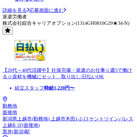
詳細を見る
応募画面に進む
派遣労働者
株式会社綜合キャリアオプション(1314GH0810G29★34-N)
【20代～40代活躍中】社保完備・派遣のお仕事☆週5で働け
る☆資材を機械にセット、取り出し/日払いOK
組立スタッフ
時給
1,220
円〜
勤務地
面接地
新潟県上越市(勤務地) 上越市木田1-2-13 ケントツインパレス
上越B 1F(面接地)
黒井(新潟)駅