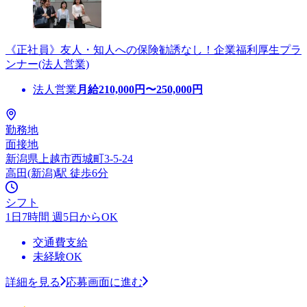
《正社員》友人・知人への保険勧誘なし！企業福利厚生プラ
ンナー(法人営業)
法人営業
月給
210,000
円〜
250,000
円
勤務地
面接地
新潟県上越市西城町3-5-24
高田(新潟)駅 徒歩6分
シフト
1日7時間 週5日からOK
交通費支給
未経験OK
詳細を見る
応募画面に進む