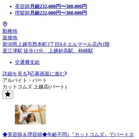
美容師
月給
232,000
円〜
380,000
円
理髪師
月給
232,000
円〜
380,000
円
勤務地
面接地
新潟県上越市西本町3丁目8-8 エルマール店内1階
直江津駅 徒歩11分、上越妙高駅、柿崎駅
交通費支給
詳細を見る
応募画面に進む
アルバイト・パート
カットコムズ 上越店(パート)
◆美容師＆理容師◆年齢不問♪『カットコムズ』でパートス