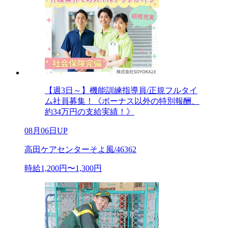
【週3日～】機能訓練指導員/正規フルタイ
ム社員募集！《ボーナス以外の特別報酬、
約34万円の支給実績！》
08月06日UP
高田ケアセンターそよ風/46362
時給1,200円〜1,300円