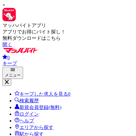
×
マッハバイトアプリ
アプリでお得にバイト探し！
無料ダウンロードはこちら
開く
0
キープ
メニュー
キープした求人を見る
0
検索履歴
新規会員登録(無料)
ログイン
ヘルプ
エリアから探す
駅から探す