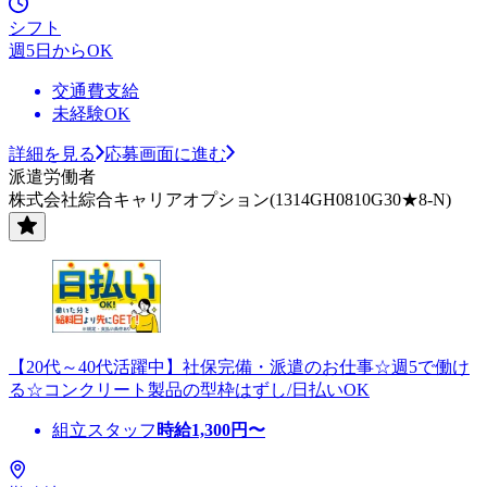
シフト
週5日からOK
交通費支給
未経験OK
詳細を見る
応募画面に進む
派遣労働者
株式会社綜合キャリアオプション(1314GH0810G30★8-N)
【20代～40代活躍中】社保完備・派遣のお仕事☆週5で働け
る☆コンクリート製品の型枠はずし/日払いOK
組立スタッフ
時給
1,300
円〜