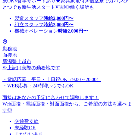
寮OK×食事サポートあり★家具家電付き個室寮でカバンひ
とつでも新生活スタート可能◎働く場所も
製造スタッフ
時給
2,000
円〜
組立スタッフ
時給
2,000
円〜
機械オペレーション
時給
2,000
円〜
勤務地
面接地
新潟県上越市
※上記は実際の勤務地です
・電話応募：平日・土日祝OK（9:00～20:00）
・WEB応募：24時間いつでもOK
面接はあなたの予定に合わせて調整します！
Web面接・電話面接・対面面接から、ご希望の方法を選べま
す◎
交通費支給
未経験OK
まかないあり