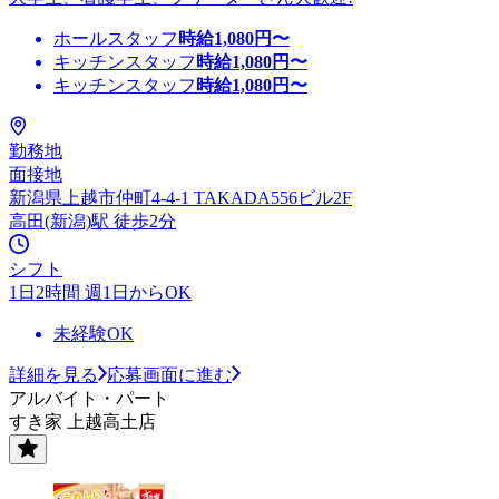
ホールスタッフ
時給
1,080
円〜
キッチンスタッフ
時給
1,080
円〜
キッチンスタッフ
時給
1,080
円〜
勤務地
面接地
新潟県上越市仲町4-4-1 TAKADA556ビル2F
高田(新潟)駅 徒歩2分
シフト
1日2時間 週1日からOK
未経験OK
詳細を見る
応募画面に進む
アルバイト・パート
すき家 上越高土店