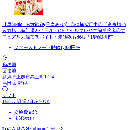
【早朝働ける方歓迎(手当あり)】◎積極採用中◎【食事補助
＆前払い有】週2・1日2h～OK！セルフレジで簡単接客◎マ
ニュアル完備で初バイト・未経験も安心！積極採用中
ファーストフード
時給
1,100
円〜
勤務地
面接地
新潟県上越市高土町1-1-4
高田(新潟)駅
シフト
1日2時間 週2日からOK
交通費支給
未経験OK
詳細を見る
応募画面に進む