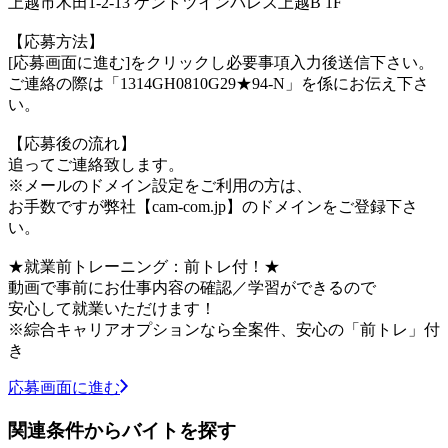
上越市木田1-2-13 ケントツインパレス上越B 1F
【応募方法】
[応募画面に進む]をクリックし必要事項入力後送信下さい。
ご連絡の際は「1314GH0810G29★94-N」を係にお伝え下さ
い。
【応募後の流れ】
追ってご連絡致します。
※メールのドメイン設定をご利用の方は、
お手数ですが弊社【cam-com.jp】のドメインをご登録下さ
い。
★就業前トレーニング：前トレ付！★
動画で事前にお仕事内容の確認／学習ができるので
安心して就業いただけます！
※綜合キャリアオプションなら全案件、安心の「前トレ」付
き
応募画面に進む
関連条件からバイトを探す