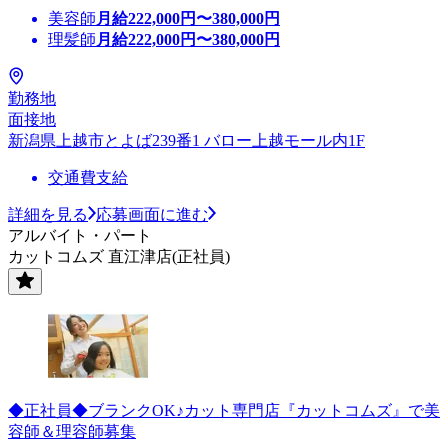
美容師
月給
222,000
円〜
380,000
円
理髪師
月給
222,000
円〜
380,000
円
勤務地
面接地
新潟県上越市とよば239番1 バロー上越モール内1F
交通費支給
詳細を見る
応募画面に進む
アルバイト・パート
カットコムズ 直江津店(正社員)
◆正社員◆ブランクOK♪カット専門店『カットコムズ』で美
容師＆理容師募集