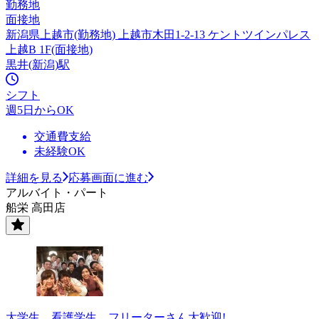
勤務地
面接地
新潟県上越市(勤務地) 上越市木田1-2-13 ケントツインパレス
上越B 1F(面接地)
黒井(新潟)駅
シフト
週5日からOK
交通費支給
未経験OK
詳細を見る
応募画面に進む
アルバイト・パート
船栄 高田店
大学生、看護学生、フリーターさん大歓迎!