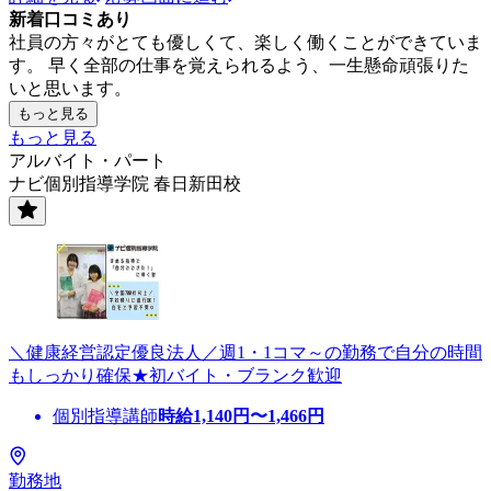
新着口コミあり
社員の方々がとても優しくて、楽しく働くことができていま
す。 早く全部の仕事を覚えられるよう、一生懸命頑張りた
いと思います。
もっと見る
もっと見る
アルバイト・パート
ナビ個別指導学院 春日新田校
＼健康経営認定優良法人／週1・1コマ～の勤務で自分の時間
もしっかり確保★初バイト・ブランク歓迎
個別指導講師
時給
1,140
円〜
1,466
円
勤務地