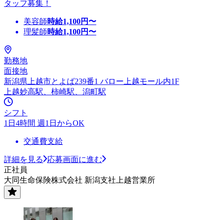
タッフ募集！
美容師
時給
1,100
円〜
理髪師
時給
1,100
円〜
勤務地
面接地
新潟県上越市とよば239番1 バロー上越モール内1F
上越妙高駅、柿崎駅、潟町駅
シフト
1日4時間 週1日からOK
交通費支給
詳細を見る
応募画面に進む
正社員
大同生命保険株式会社 新潟支社上越営業所