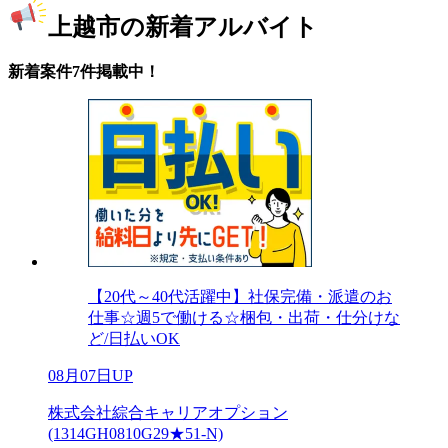
上越市の新着アルバイト
新着案件7件掲載中！
【20代～40代活躍中】社保完備・派遣のお
仕事☆週5で働ける☆梱包・出荷・仕分けな
ど/日払いOK
08月07日UP
株式会社綜合キャリアオプション
(1314GH0810G29★51-N)