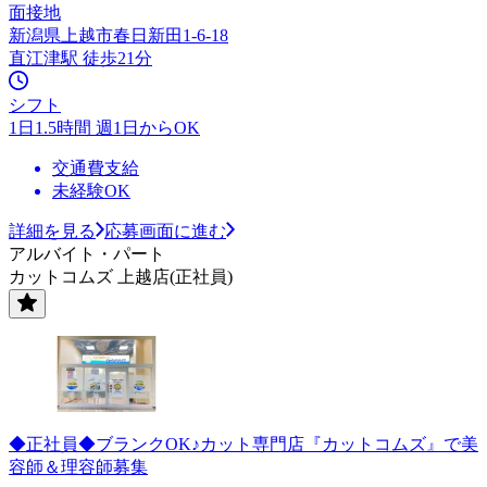
面接地
新潟県上越市春日新田1-6-18
直江津駅 徒歩21分
シフト
1日1.5時間 週1日からOK
交通費支給
未経験OK
詳細を見る
応募画面に進む
アルバイト・パート
カットコムズ 上越店(正社員)
◆正社員◆ブランクOK♪カット専門店『カットコムズ』で美
容師＆理容師募集