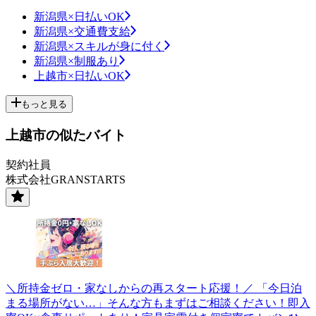
新潟県×日払いOK
新潟県×交通費支給
新潟県×スキルが身に付く
新潟県×制服あり
上越市×日払いOK
もっと見る
上越市の似たバイト
契約社員
株式会社GRANSTARTS
＼所持金ゼロ・家なしからの再スタート応援！／ 「今日泊
まる場所がない…」そんな方もまずはご相談ください！即入