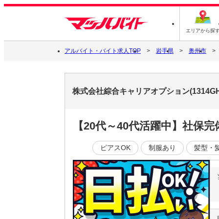
エリアから探
アルバイト・バイト求人TOP
岩手県
奥州市
株式会社綜合キャリアオプション(1314GH
【20代～40代活躍中】社保
ピアスOK
制服あり
髪型・