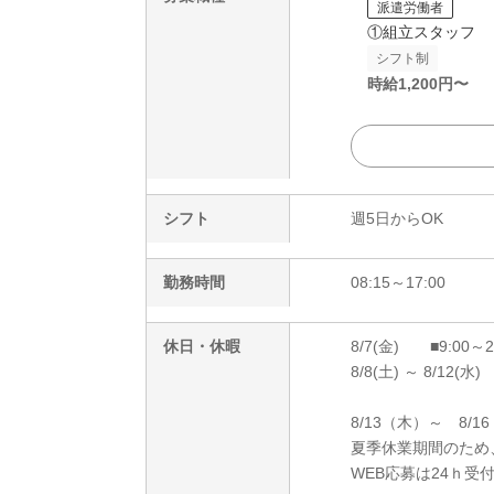
派遣労働者
①組立スタッフ
シフト制
時給
1,200
円〜
シフト
週5日からOK
勤務時間
08:15～17:00
休日・休暇
8/7(金) ■9:00～
8/8(土) ～ 8/12(水)
8/13（木）～ 8/1
夏季休業期間のため
WEB応募は24ｈ受