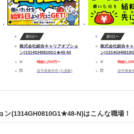
週5日〜
週5日〜
株式会社綜合キャリアオプショ
株式会社綜合キャ
ン(1314GH0810G1★40-N)
ン(1314GH0810G
時給1,250円〜
時給1,10
岩手県奥州市 (六原駅)
岩手県奥州
1314GH0810G1★48-N)はこんな職場！