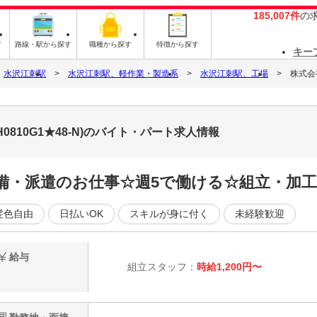
185,007件
の
す
路線・駅から探す
職種から探す
特徴から探す
キー
水沢江刺駅
水沢江刺駅、軽作業・製造系
水沢江刺駅、工場
株式会社
0810G1★48-N)のバイト・パート求人情報
完備・派遣のお仕事☆週5で働ける☆組立・加工
髪色自由
日払いOK
スキルが身に付く
未経験歓迎
給与
組立スタッフ：
時給1,200円〜