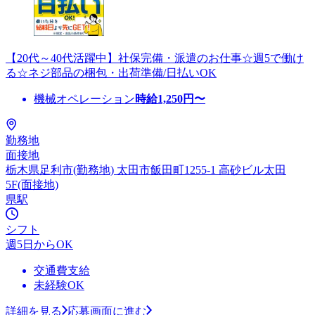
【20代～40代活躍中】社保完備・派遣のお仕事☆週5で働け
る☆ネジ部品の梱包・出荷準備/日払いOK
機械オペレーション
時給
1,250
円〜
勤務地
面接地
栃木県足利市(勤務地) 太田市飯田町1255-1 高砂ビル太田
5F(面接地)
県駅
シフト
週5日からOK
交通費支給
未経験OK
詳細を見る
応募画面に進む