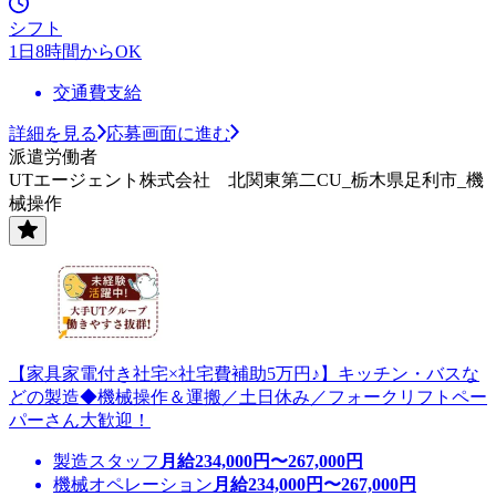
シフト
1日8時間からOK
交通費支給
詳細を見る
応募画面に進む
派遣労働者
UTエージェント株式会社 北関東第二CU_栃木県足利市_機
械操作
【家具家電付き社宅×社宅費補助5万円♪】キッチン・バスな
どの製造◆機械操作＆運搬／土日休み／フォークリフトペー
パーさん大歓迎！
製造スタッフ
月給
234,000
円〜
267,000
円
機械オペレーション
月給
234,000
円〜
267,000
円