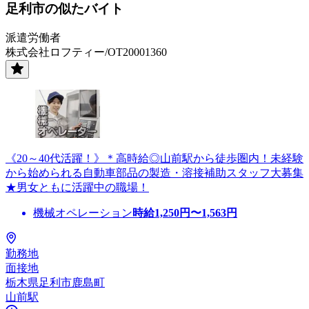
足利市の似たバイト
派遣労働者
株式会社ロフティー/OT20001360
《20～40代活躍！》＊高時給◎山前駅から徒歩圏内！未経験
から始められる自動車部品の製造・溶接補助スタッフ大募集
★男女ともに活躍中の職場！
機械オペレーション
時給
1,250
円〜
1,563
円
勤務地
面接地
栃木県足利市鹿島町
山前駅