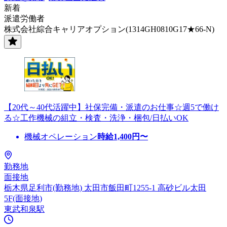
新着
派遣労働者
株式会社綜合キャリアオプション(1314GH0810G17★66-N)
【20代～40代活躍中】社保完備・派遣のお仕事☆週5で働け
る☆工作機械の組立・検査・洗浄・梱包/日払いOK
機械オペレーション
時給
1,400
円〜
勤務地
面接地
栃木県足利市(勤務地) 太田市飯田町1255-1 高砂ビル太田
5F(面接地)
東武和泉駅