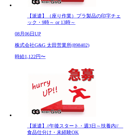
【派遣】（座り作業）プラ製品の印字チェ
ック・9時～ or 13時～
08月06日UP
株式会社G&G 太田営業所(898402)
時給1,122円〜
【派遣】//午後スタート・週3日～扶養内//
食品仕分け・未経験OK