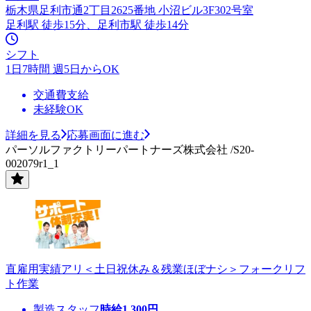
栃木県足利市通2丁目2625番地 小沼ビル3F302号室
足利駅 徒歩15分、足利市駅 徒歩14分
シフト
1日7時間 週5日からOK
交通費支給
未経験OK
詳細を見る
応募画面に進む
パーソルファクトリーパートナーズ株式会社 /S20-
002079r1_1
直雇用実績アリ＜土日祝休み＆残業ほぼナシ＞フォークリフ
ト作業
製造スタッフ
時給
1,300
円