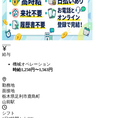
給与
機械オペレーション
時給
1,250
円〜
1,563
円
勤務地
面接地
栃木県足利市鹿島町
山前駅
シフト