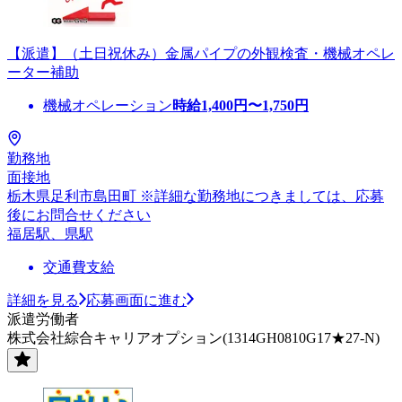
【派遣】（土日祝休み）金属パイプの外観検査・機械オペレ
ーター補助
機械オペレーション
時給
1,400
円〜
1,750
円
勤務地
面接地
栃木県足利市島田町 ※詳細な勤務地につきましては、応募
後にお問合せください
福居駅、県駅
交通費支給
詳細を見る
応募画面に進む
派遣労働者
株式会社綜合キャリアオプション(1314GH0810G17★27-N)