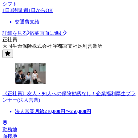
シフト
1日3時間 週1日からOK
交通費支給
詳細を見る
応募画面に進む
正社員
大同生命保険株式会社 宇都宮支社足利営業所
《正社員》友人・知人への保険勧誘なし！企業福利厚生プラ
ンナー(法人営業)
法人営業
月給
210,000
円〜
250,000
円
勤務地
面接地