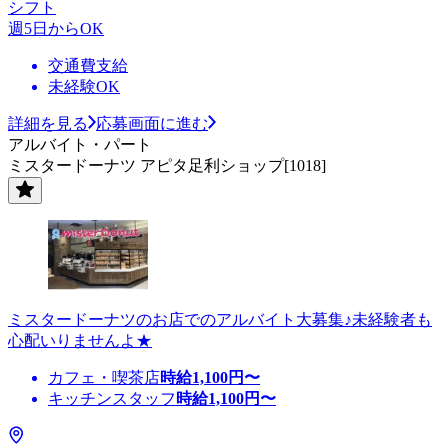
シフト
週5日からOK
交通費支給
未経験OK
詳細を見る
応募画面に進む
アルバイト・パート
ミスタードーナツ アピタ足利ショップ[1018]
ミスタードーナツのお店でのアルバイト大募集♪未経験者も
心配いりませんよ★
カフェ・喫茶店
時給
1,100
円〜
キッチンスタッフ
時給
1,100
円〜