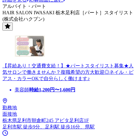
アルバイト・パート
HAIR SALON IWASAKI 栃木足利店［パート］スタイリスト
(株式会社ハクブン)
【昇給あり！交通費支給！】★パートスタイリスト募集★人
気サロンで働きませんか？復職希望の方大歓迎◎ネイル・ピ
アス・カラーOKで自分らしく働けます♪
美容師
時給
1,200
円〜
1,600
円
勤務地
面接地
栃木県足利市朝倉町245 アピタ足利店1F
足利市駅 徒歩9分、足利駅 徒歩16分、県駅