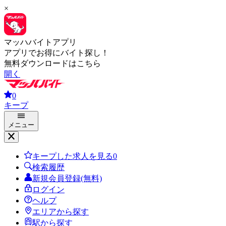
×
マッハバイトアプリ
アプリでお得にバイト探し！
無料ダウンロードはこちら
開く
0
キープ
メニュー
キープした求人を見る
0
検索履歴
新規会員登録(無料)
ログイン
ヘルプ
エリアから探す
駅から探す