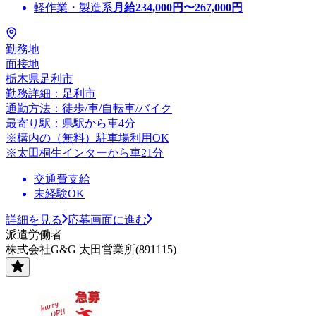
軽作業・製造系
月給
234,000
円〜
267,000
円
勤務地
面接地
栃木県足利市
勤務詳細：足利市
通勤方法：徒歩/車/自転車/バイク
最寄り駅：県駅から車4分
※構内の（無料）駐車場利用OK
※太田桐生インターから車21分
交通費支給
未経験OK
詳細を見る
応募画面に進む
派遣労働者
株式会社G&G 太田営業所(891115)