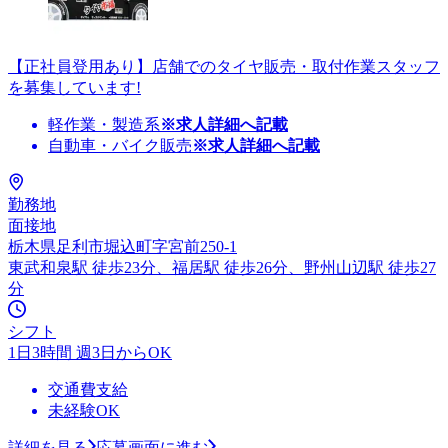
【正社員登用あり】店舗でのタイヤ販売・取付作業スタッフ
を募集しています!
軽作業・製造系
※求人詳細へ記載
自動車・バイク販売
※求人詳細へ記載
勤務地
面接地
栃木県足利市堀込町字宮前250-1
東武和泉駅 徒歩23分、福居駅 徒歩26分、野州山辺駅 徒歩27
分
シフト
1日3時間 週3日からOK
交通費支給
未経験OK
詳細を見る
応募画面に進む