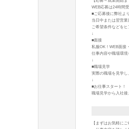
【応募～就業開始ま
WEB応募は24時間
■ご応募後に弊社よ
当日中または翌営業
ご希望条件などをヒ
↓
■面接
私服OK！WEB面
仕事内容や職場環境
↓
■職場見学
実際の職場を見学し
↓
■お仕事スタート！
職場見学から入社後
【まずはお気軽にご