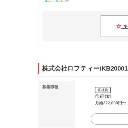
キ
株式会社ロフティー/KB2000
募集職種
正社員
①看護師
月給
222,000
円〜