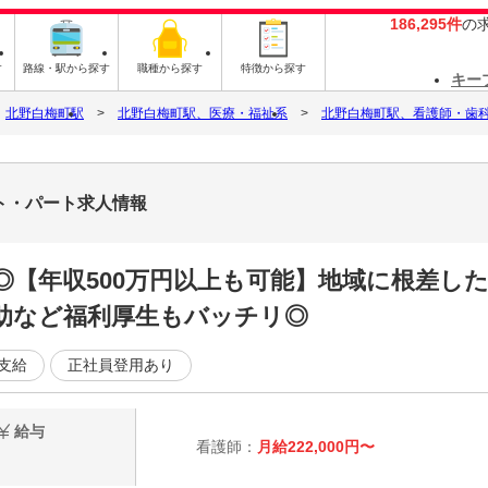
186,295件
の
す
路線・駅から探す
職種から探す
特徴から探す
キー
北野白梅町駅
北野白梅町駅、医療・福祉系
北野白梅町駅、看護師・歯
イト・パート求人情報
給◎【年収500万円以上も可能】地域に根差
助など福利厚生もバッチリ◎
支給
正社員登用あり
給与
看護師：
月給222,000円〜