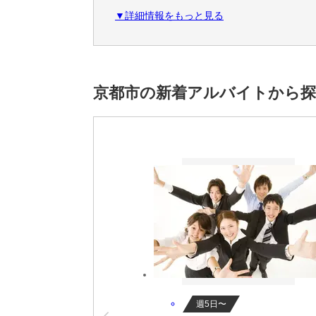
互助会制度
▼詳細情報をもっと見る
保養所
企業型DC（企業型確定拠出年金制度）
＜こだわり条件＞
経験者優遇,20代活躍中,30代活躍中,40代
京都市の新着アルバイトから
＜アクセス＞
京福電気鉄道北野線 「北野白梅町」駅 徒歩8
※雇用元は株式会社ロフティーです。
週5日〜