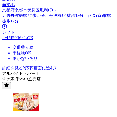
面接地
京都府京都市伏見区毛利町82
近鉄丹波橋駅 徒歩20分、丹波橋駅 徒歩18分、伏見(京都)駅
徒歩17分
シフト
1日3時間からOK
交通費支給
未経験OK
まかないあり
詳細を見る
応募画面に進む
アルバイト・パート
すき家 千本中立売店