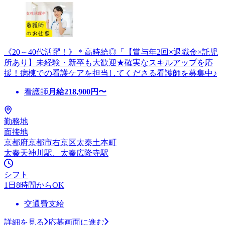
《20～40代活躍！》＊高時給◎「【賞与年2回×退職金×託児
所あり】未経験・新卒も大歓迎★確実なスキルアップを応
援！病棟での看護ケアを担当してくださる看護師を募集中♪
看護師
月給
218,900
円〜
勤務地
面接地
京都府京都市右京区太秦土本町
太秦天神川駅、太秦広隆寺駅
シフト
1日8時間からOK
交通費支給
詳細を見る
応募画面に進む