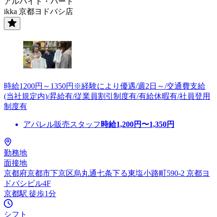
アルバイト・パート
ikka 京都ヨドバシ店
時給1200円～1350円※経験により優遇/週2日～/交通費支給
(当社規定内)/昇給有/従業員割引制度有/有給休暇有/社員登用
制度有
アパレル販売スタッフ
時給
1,200
円〜
1,350
円
勤務地
面接地
京都府京都市下京区烏丸通七条下る東塩小路町590-2 京都ヨ
ドバシビル4F
京都駅 徒歩1分
シフト