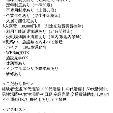
・定年制度あり（一律60歳）
・再雇用制度あり（上限65歳）
・企業年金あり（厚生年金基金）
・入居可能住宅あり
└入寮費：30,000円/月（別途光熱費実費控除）
・利用可能託児施設あり（24時間対応）
・受動喫煙防止措置あり（屋内/敷地内禁煙）
※勤務中、施設敷地内すべて禁煙
・バイク、自転車通勤可
・WEB面接OK
・施設見学OK
・休憩室あり
・インフルエンザ予防接種あり
・研修あり
＜こだわり条件＞
経験者優遇,20代活躍中,30代活躍中,40代活躍中,50代活躍中,
男性活躍中,女性活躍中,日勤,空調完備,交通費補助あり,車/バ
イク通勤OK,社員登用あり,全面禁煙
＜アクセス＞