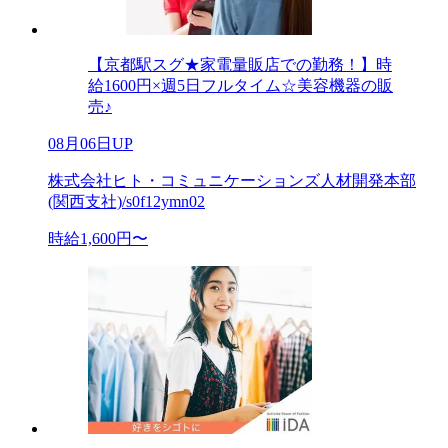
【京都駅スグ★家電量販店での勤務！】時
給1600円×週5日フルタイム☆美容機器の販
売♪
08月06日UP
株式会社ヒト・コミュニケーションズ人材開発本部
(関西支社)/s0f12ymn02
時給1,600円〜