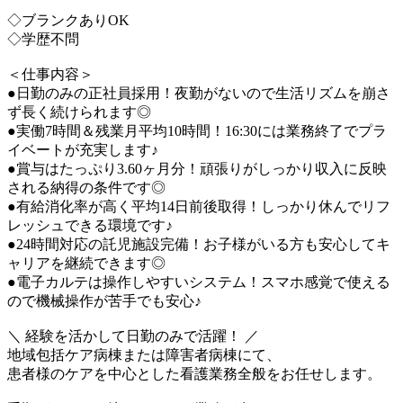
◇ブランクありOK
◇学歴不問
＜仕事内容＞
●日勤のみの正社員採用！夜勤がないので生活リズムを崩さ
ず長く続けられます◎
●実働7時間＆残業月平均10時間！16:30には業務終了でプラ
イベートが充実します♪
●賞与はたっぷり3.60ヶ月分！頑張りがしっかり収入に反映
される納得の条件です◎
●有給消化率が高く平均14日前後取得！しっかり休んでリフ
レッシュできる環境です♪
●24時間対応の託児施設完備！お子様がいる方も安心してキ
ャリアを継続できます◎
●電子カルテは操作しやすいシステム！スマホ感覚で使える
ので機械操作が苦手でも安心♪
＼ 経験を活かして日勤のみで活躍！ ／
地域包括ケア病棟または障害者病棟にて、
患者様のケアを中心とした看護業務全般をお任せします。