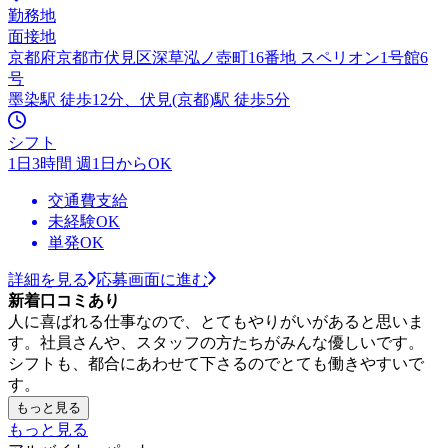
勤務地
面接地
京都府京都市伏見区深草泓ノ壺町16番地 スペリオン1号館6
号
墨染駅 徒歩12分、伏見(京都)駅 徒歩5分
シフト
1日3時間 週1日からOK
交通費支給
未経験OK
単発OK
詳細を見る
応募画面に進む
新着口コミあり
人に喜ばれる仕事なので、とてもやりがいがあると思いま
す。社員さんや、スタッフの方たちがみんな優しいです。
シフトも、都合にあわせて下さるのでとても働きやすいで
す。
もっと見る
もっと見る