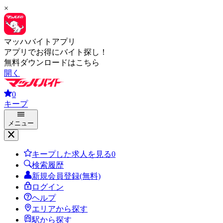
×
マッハバイトアプリ
アプリでお得にバイト探し！
無料ダウンロードはこちら
開く
0
キープ
メニュー
キープした求人を見る
0
検索履歴
新規会員登録(無料)
ログイン
ヘルプ
エリアから探す
駅から探す