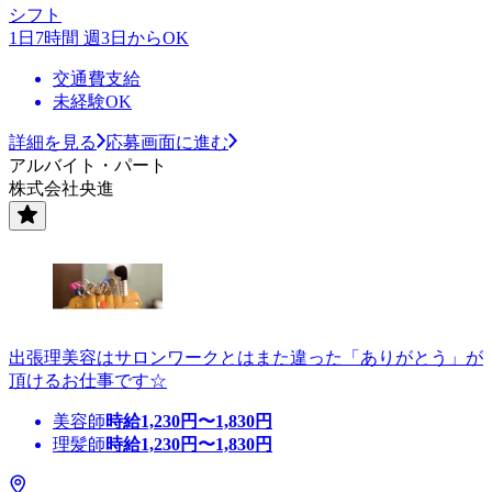
シフト
1日7時間 週3日からOK
交通費支給
未経験OK
詳細を見る
応募画面に進む
アルバイト・パート
株式会社央進
出張理美容はサロンワークとはまた違った「ありがとう」が
頂けるお仕事です☆
美容師
時給
1,230
円〜
1,830
円
理髪師
時給
1,230
円〜
1,830
円