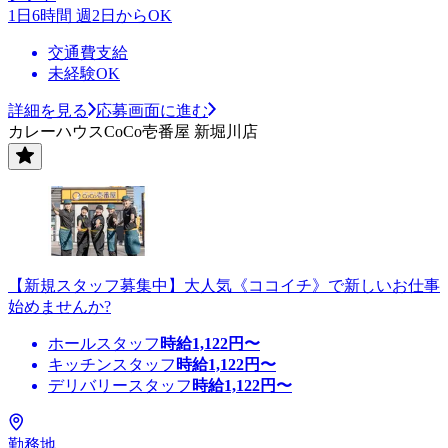
1日6時間 週2日からOK
交通費支給
未経験OK
詳細を見る
応募画面に進む
カレーハウスCoCo壱番屋 新堀川店
【新規スタッフ募集中】大人気《ココイチ》で新しいお仕事
始めませんか?
ホールスタッフ
時給
1,122
円〜
キッチンスタッフ
時給
1,122
円〜
デリバリースタッフ
時給
1,122
円〜
勤務地