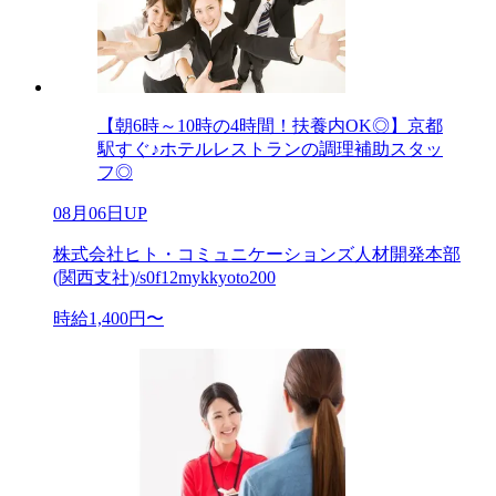
【朝6時～10時の4時間！扶養内OK◎】京都
駅すぐ♪ホテルレストランの調理補助スタッ
フ◎
08月06日UP
株式会社ヒト・コミュニケーションズ人材開発本部
(関西支社)/s0f12mykkyoto200
時給1,400円〜