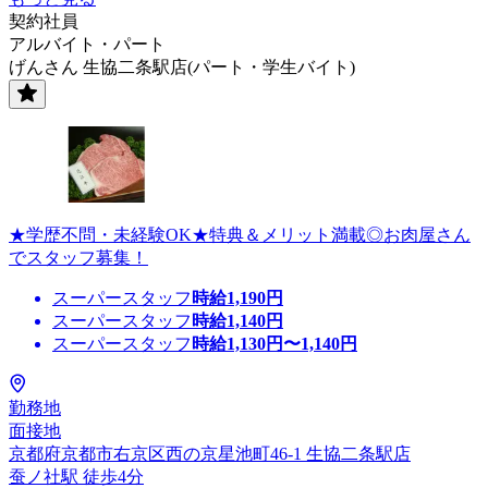
契約社員
アルバイト・パート
げんさん 生協二条駅店(パート・学生バイト)
★学歴不問・未経験OK★特典＆メリット満載◎お肉屋さん
でスタッフ募集！
スーパースタッフ
時給
1,190
円
スーパースタッフ
時給
1,140
円
スーパースタッフ
時給
1,130
円〜
1,140
円
勤務地
面接地
京都府京都市右京区西の京星池町46-1 生協二条駅店
蚕ノ社駅 徒歩4分