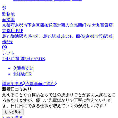
勤務地
面接地
京都府京都市下京区四条通高倉西入立売西町79 大丸百貨店
京都店 B1F
烏丸御池駅 徒歩4分、烏丸駅 徒歩5分、四条(京都市営)駅 徒
歩6分
シフト
1日3時間 週2日からOK
交通費支給
未経験OK
詳細を見る
応募画面に進む
新着口コミあり
覚えることや百貨店ならではの決まりごとが多く大変なとこ
ろもありますが、優しい先輩ばかりで丁寧に教えていただ
き、日に日にできる仕事が増えていくのが嬉しいです！
もっと見る
もっと見る