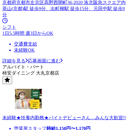
京都府京都市左京区高野西開町36-2020 洛北阪急スクエア内
茶山(京都)駅 徒歩9分、出町柳駅 徒歩15分、元田中駅 徒歩9
分
シフト
1日5.5時間 週3日からOK
交通費支給
未経験OK
詳細を見る
応募画面に進む
アルバイト・パート
柿安ダイニング 大丸京都店
未経験★扶養内勤務★バイトデビューさん…みんな大歓迎!!
惣菜屋スタッフ
時給
1,150
円〜
1,170
円