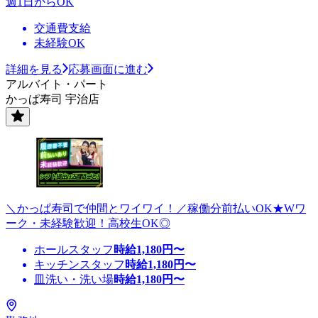
週1日からOK
交通費支給
未経験OK
詳細を見る
応募画面に進む
アルバイト・パート
かっぱ寿司 宇治店
＼かっぱ寿司で仲間とワイワイ！／稼働分前払いOK★Wワ
ーク・未経験歓迎！高校生OK◎
ホールスタッフ
時給
1,180
円〜
キッチンスタッフ
時給
1,180
円〜
皿洗い・洗い場
時給
1,180
円〜