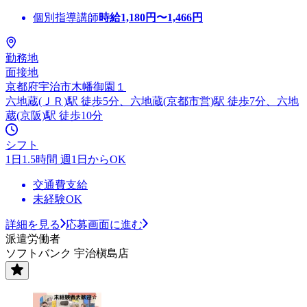
個別指導講師
時給
1,180
円〜
1,466
円
勤務地
面接地
京都府宇治市木幡御園１
六地蔵(ＪＲ)駅 徒歩5分、六地蔵(京都市営)駅 徒歩7分、六地
蔵(京阪)駅 徒歩10分
シフト
1日1.5時間 週1日からOK
交通費支給
未経験OK
詳細を見る
応募画面に進む
派遣労働者
ソフトバンク 宇治槇島店