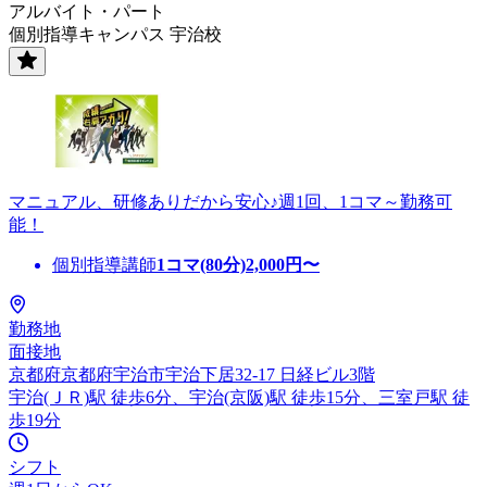
アルバイト・パート
個別指導キャンパス 宇治校
マニュアル、研修ありだから安心♪週1回、1コマ～勤務可
能！
個別指導講師
1コマ(80分)
2,000
円〜
勤務地
面接地
京都府京都府宇治市宇治下居32-17 日経ビル3階
宇治(ＪＲ)駅 徒歩6分、宇治(京阪)駅 徒歩15分、三室戸駅 徒
歩19分
シフト