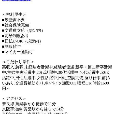
＜福利厚生＞
■履歴書不要
■社会保険完備
■交通費支給（規定内）
■前給制度あり
■日払いOK（規定内）
■制服貸与
■マイカー通勤可
＜こだわり条件＞
高収入,急募,未経験者活躍中,経験者優遇,新卒・第二新卒活躍
中,主婦主夫活躍中,20代活躍中,30代活躍中,40代活躍中,50代
活躍中,男性活躍中,女性活躍中,日勤,空調完備,座り仕事,前払
いあり,交通費補助あり,車/バイク通勤OK,喫煙OK,時給1600
円～
＜アクセス＞
奈良線 黄檗駅から徒歩で11分
京阪宇治線 黄檗駅から徒歩で14分