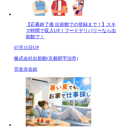
【応募終了後 出前館での登録まで！】スキ
マ時間で収入UP！フードデリバリーなら出
前館で！
07月31日UP
株式会社出前館(京都府宇治市)
完全歩合給