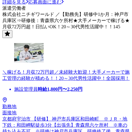
詳細を見る
応募画面に進む
派遣労働者
株式会社ニチギワールド ／【勤務先】研修中1か月：神戸市
兵庫区⇒研修後：青森県六ケ所村★大手メーカーで稼げる★
月収72万円超！日払いOK！20～30代男性活躍中！！145
＼稼げる！月収72万円超／未経験大歓迎！大手メーカーで施
工管理の経験が積める！！20～30代男性活躍中！全国採用！
施設管理員
時給
1,800
円〜
2,250
円
勤務地
面接地
京都府宇治市 【研修】 神戸市兵庫区和田崎町 ※ＪＲ・地
下鉄：和田岬駅徒歩3分【出張先】青森県六ケ所村 ※車の
持ち込み不可 ※研修は神戸市兵庫区、研修終了後、青森県