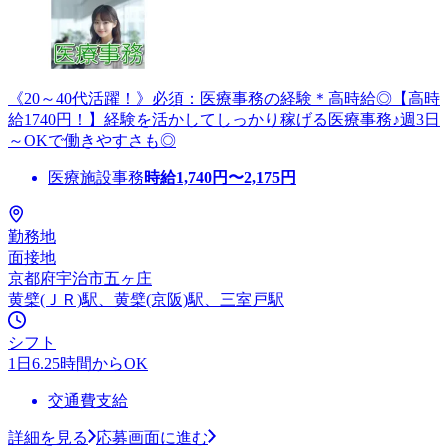
《20～40代活躍！》必須：医療事務の経験＊高時給◎【高時
給1740円！】経験を活かしてしっかり稼げる医療事務♪週3日
～OKで働きやすさも◎
医療施設事務
時給
1,740
円〜
2,175
円
勤務地
面接地
京都府宇治市五ヶ庄
黄檗(ＪＲ)駅、黄檗(京阪)駅、三室戸駅
シフト
1日6.25時間からOK
交通費支給
詳細を見る
応募画面に進む