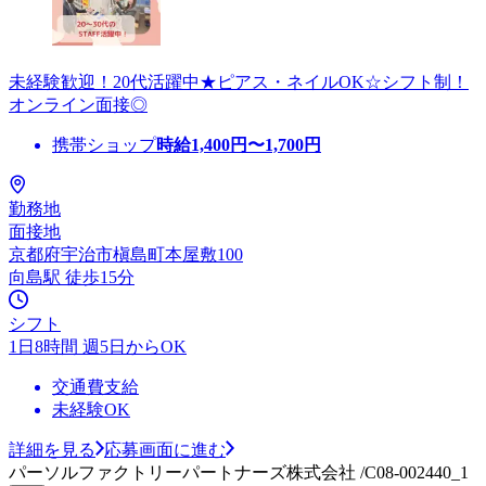
未経験歓迎！20代活躍中★ピアス・ネイルOK☆シフト制！
オンライン面接◎
携帯ショップ
時給
1,400
円〜
1,700
円
勤務地
面接地
京都府宇治市槇島町本屋敷100
向島駅 徒歩15分
シフト
1日8時間 週5日からOK
交通費支給
未経験OK
詳細を見る
応募画面に進む
パーソルファクトリーパートナーズ株式会社 /C08-002440_1