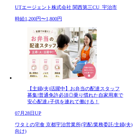
UTエージェント株式会社 関西第三CU_宇治市
時給1,200円〜1,800円
【主婦(夫)活躍中】お弁当の配達スタッフ
募集!普通免許必須◎乗り慣れた自家用車で
安心配達♪子供を連れて働ける！
07月28日UP
ワタミの宅食 京都宇治営業所(宅配/業務委託/主婦(夫)
向け)