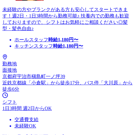
未経験の方やブランクがある方も安心してスタートできま
す！週2日・1日3時間から勤務可能♪ 扶養内での勤務も歓迎
しておりますので、シフトはお気軽にご相談ください◎髪
型・髪色自由♪
ホールスタッフ
時給
1,180
円〜
キッチンスタッフ
時給
1,180
円〜
勤務地
面接地
京都府宇治市槇島町一ノ坪39
近鉄京都線「小倉駅」から徒歩17分、バス停「大川原」から
徒歩6分
シフト
1日3時間 週2日からOK
交通費支給
未経験OK