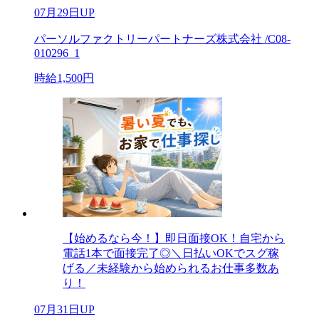
07月29日UP
パーソルファクトリーパートナーズ株式会社 /C08-
010296_1
時給1,500円
【始めるなら今！】即日面接OK！自宅から
電話1本で面接完了◎＼日払いOKでスグ稼
げる／未経験から始められるお仕事多数あ
り！
07月31日UP