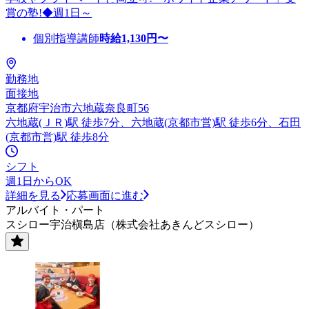
賞の塾!◆週1日～
個別指導講師
時給
1,130
円〜
勤務地
面接地
京都府宇治市六地蔵奈良町56
六地蔵(ＪＲ)駅 徒歩7分、六地蔵(京都市営)駅 徒歩6分、石田
(京都市営)駅 徒歩8分
シフト
週1日からOK
詳細を見る
応募画面に進む
アルバイト・パート
スシロー宇治槇島店（株式会社あきんどスシロー）