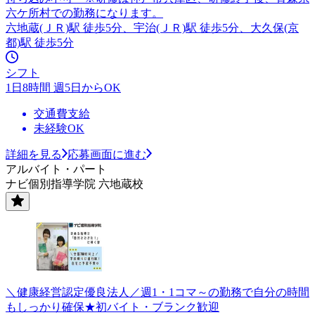
六ケ所村での勤務になります。
六地蔵(ＪＲ)駅 徒歩5分、宇治(ＪＲ)駅 徒歩5分、大久保(京
都)駅 徒歩5分
シフト
1日8時間 週5日からOK
交通費支給
未経験OK
詳細を見る
応募画面に進む
アルバイト・パート
ナビ個別指導学院 六地蔵校
＼健康経営認定優良法人／週1・1コマ～の勤務で自分の時間
もしっかり確保★初バイト・ブランク歓迎