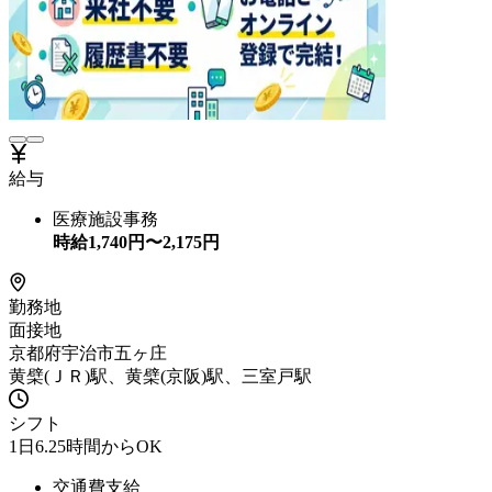
給与
医療施設事務
時給
1,740
円〜
2,175
円
勤務地
面接地
京都府宇治市五ヶ庄
黄檗(ＪＲ)駅、黄檗(京阪)駅、三室戸駅
シフト
1日6.25時間からOK
交通費支給