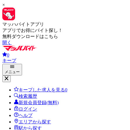
×
マッハバイトアプリ
アプリでお得にバイト探し！
無料ダウンロードはこちら
開く
0
キープ
メニュー
キープした求人を見る
0
検索履歴
新規会員登録(無料)
ログイン
ヘルプ
エリアから探す
駅から探す