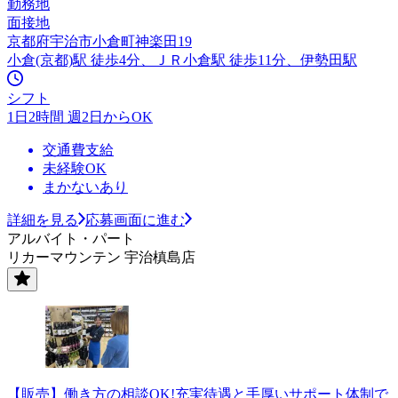
勤務地
面接地
京都府宇治市小倉町神楽田19
小倉(京都)駅 徒歩4分、ＪＲ小倉駅 徒歩11分、伊勢田駅
シフト
1日2時間 週2日からOK
交通費支給
未経験OK
まかないあり
詳細を見る
応募画面に進む
アルバイト・パート
リカーマウンテン 宇治槙島店
【販売】働き方の相談OK!充実待遇と手厚いサポート体制で