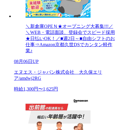
＼新倉庫OPEＮ★オープニング大募集!!!／
＼WEB・電話面談、登録会でスピード採用
★日払いOK！／■週2日～■自由シフトのお
仕事⇒Amazon京都久世DSでカンタン軽作
業♪
08月06日UP
エヌエス・ジャパン株式会社 大久保エリ
ア/amdwj2RG
時給1,300円〜1,625円