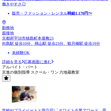
働きやすさ◎
販売・ファッション・レンタル
時給
1,170
円〜
勤務地
面接地
京都府宇治市槙島町本屋敷23
向島駅 徒歩10分、桃山駅 徒歩23分、観月橋駅 徒歩19分
未経験OK
詳細を見る
応募画面に進む
アルバイト・パート
京進の個別指導 スクール・ワン 六地蔵教室
学校やプライベートと両立可!「ホワイト企業アワード」受