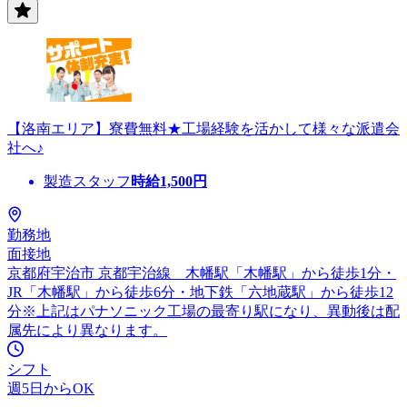
【洛南エリア】寮費無料★工場経験を活かして様々な派遣会
社へ♪
製造スタッフ
時給
1,500
円
勤務地
面接地
京都府宇治市 京都宇治線 木幡駅「木幡駅」から徒歩1分・
JR「木幡駅」から徒歩6分・地下鉄「六地蔵駅」から徒歩12
分※上記はパナソニック工場の最寄り駅になり、異動後は配
属先により異なります。
シフト
週5日からOK