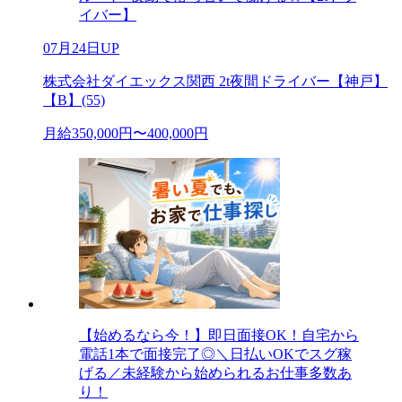
イバー】
07月24日UP
株式会社ダイエックス関西 2t夜間ドライバー【神戸】
【B】(55)
月給350,000円〜400,000円
【始めるなら今！】即日面接OK！自宅から
電話1本で面接完了◎＼日払いOKでスグ稼
げる／未経験から始められるお仕事多数あ
り！