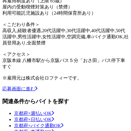
再雇用制度あり（上限 65歳）
屋内の受動喫煙対策あり（禁煙）
利用可能託児施設あり（24時間保育所あり）
＜こだわり条件＞
高収入,経験者優遇,20代活躍中,30代活躍中,40代活躍中,50代
活躍中,男性活躍中,女性活躍中,空調完備,車/バイク通勤OK,社
員登用あり,全面禁煙
＜アクセス＞
京阪本線 八幡市駅から京阪バス５分「おさ田」バス停下車
すぐ
※雇用元は株式会社ロフティーです。
応募画面に進む
関連条件からバイトを探す
京都府×週払いOK
京都府×日払いOK
京都府×バイク通勤OK