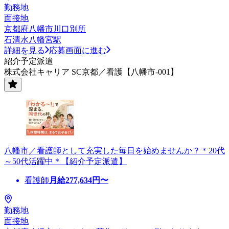
勤務地
面接地
京都府八幡市川口別所
石清水八幡宮駅
詳細を見る
応募画面に進む
紹介予定派遣
株式会社キャリア SC京都／看護【八幡市-001】
八幡市／看護師として充実した毎日を始めませんか？＊20代
～50代活躍中＊【紹介予定派遣】
看護師
月給
277,634
円〜
勤務地
面接地