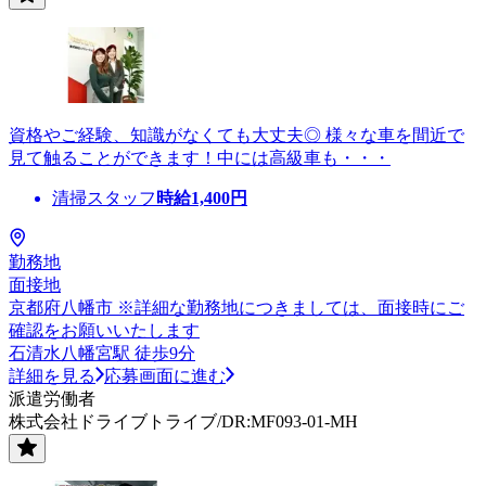
資格やご経験、知識がなくても大丈夫◎ 様々な車を間近で
見て触ることができます！中には高級車も・・・
清掃スタッフ
時給
1,400
円
勤務地
面接地
京都府八幡市 ※詳細な勤務地につきましては、面接時にご
確認をお願いいたします
石清水八幡宮駅 徒歩9分
詳細を見る
応募画面に進む
派遣労働者
株式会社ドライブトライブ/DR:MF093-01-MH