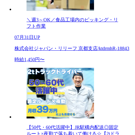
＼週3～OK／食品工場内のピッキング・リ
フト作業
07月31日UP
株式会社ジャパン・リリーフ 京都支店/ktdrmhR-18843
時給1,450円〜
【50代・60代活躍中】JR駅構内配送◎固定
ルート×夜勤で落ち着いて働ける☆【2tドラ