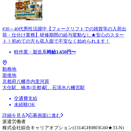
#30～40代男性活躍中【フォークリフトでの雑貨等の入荷出
荷・仕分け業務】研修期間の給与変動なし★安心のスター
ト！初めての方も収入面で不安なく始められます！
軽作業・製造系
時給
1,650
円〜
勤務地
面接地
京都府八幡市内里河原
大住駅、橋本(京都)駅、石清水八幡宮駅
交通費支給
未経験OK
詳細を見る
応募画面に進む
派遣労働者
株式会社綜合キャリアオプション(1314GH0803G60★33-N)