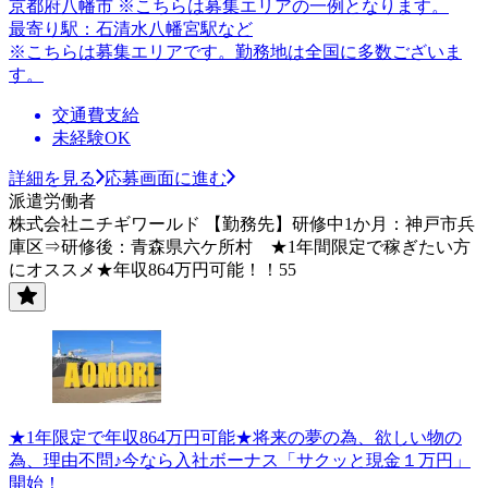
京都府八幡市 ※こちらは募集エリアの一例となります。
最寄り駅：石清水八幡宮駅など
※こちらは募集エリアです。勤務地は全国に多数ございま
す。
交通費支給
未経験OK
詳細を見る
応募画面に進む
派遣労働者
株式会社ニチギワールド 【勤務先】研修中1か月：神戸市兵
庫区⇒研修後：青森県六ケ所村 ★1年間限定で稼ぎたい方
にオススメ★年収864万円可能！！55
★1年限定で年収864万円可能★将来の夢の為、欲しい物の
為、理由不問♪今なら入社ボーナス「サクッと現金１万円」
開始！