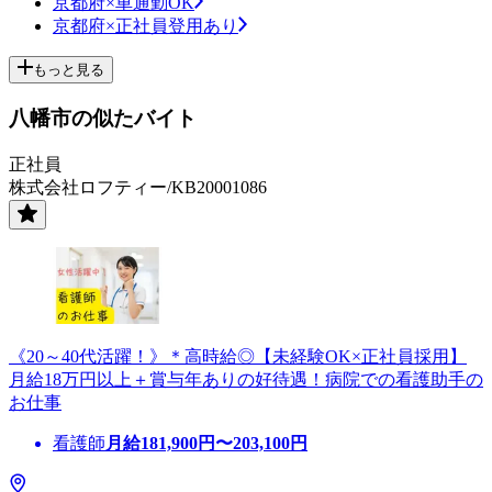
京都府×車通勤OK
京都府×正社員登用あり
もっと見る
八幡市の似たバイト
正社員
株式会社ロフティー/KB20001086
《20～40代活躍！》＊高時給◎【未経験OK×正社員採用】
月給18万円以上＋賞与年ありの好待遇！病院での看護助手の
お仕事
看護師
月給
181,900
円〜
203,100
円