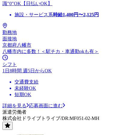
識"0"OK【日払いOK】
施設・サービス系
時給
1,400
円〜
2,125
円
勤務地
面接地
京都府八幡市
八幡市内に多数！＜駅チカ・車通勤okも有＞
シフト
1日8時間 週5日からOK
交通費支給
未経験OK
短期OK
詳細を見る
応募画面に進む
派遣労働者
株式会社ドライブトライブ/DR:MF051-02-MH