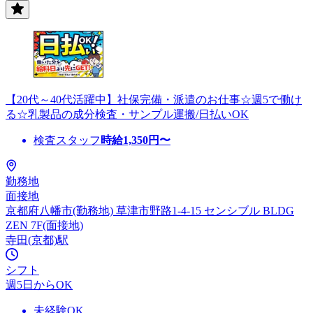
【20代～40代活躍中】社保完備・派遣のお仕事☆週5で働け
る☆乳製品の成分検査・サンプル運搬/日払いOK
検査スタッフ
時給
1,350
円〜
勤務地
面接地
京都府八幡市(勤務地) 草津市野路1-4-15 センシブル BLDG
ZEN 7F(面接地)
寺田(京都)駅
シフト
週5日からOK
未経験OK