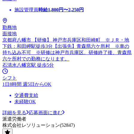
施設管理員
時給
1,800
円〜
2,250
円
勤務地
面接地
京都府八幡市 【研修】 神戸市兵庫区和田崎町 ※ＪＲ・地
下鉄：和田岬駅徒歩3分【出張先】青森県六ケ所村 ※車の
持ち込み不可 ※研修は神戸市兵庫区、研修終了後、青森県
六ケ所村での勤務になります。
石清水八幡宮駅 徒歩5分
シフト
1日8時間 週5日からOK
交通費支給
未経験OK
詳細を見る
応募画面に進む
派遣労働者
株式会社レソリューション(52847)