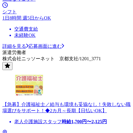
シフト
1日8時間 週5日からOK
交通費支給
未経験OK
詳細を見る
応募画面に進む
派遣労働者
株式会社ニッソーネット 京都支社/1201_3771
【急募】介護福祉士／給与も環境も妥協なし！失敗しない職
場選びをサポート！◆2カ月～長期【日払いOK】
老人介護施設スタッフ
時給
1,700
円〜
2,125
円