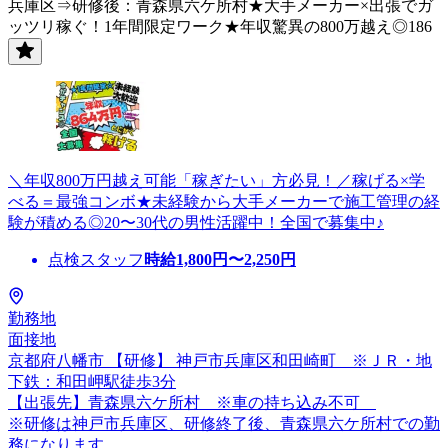
兵庫区⇒研修後：青森県六ケ所村★大手メーカー×出張でガ
ッツリ稼ぐ！1年間限定ワーク★年収驚異の800万越え◎186
＼年収800万円越え可能「稼ぎたい」方必見！／稼げる×学
べる＝最強コンボ★未経験から大手メーカーで施工管理の経
験が積める◎20〜30代の男性活躍中！全国で募集中♪
点検スタッフ
時給
1,800
円〜
2,250
円
勤務地
面接地
京都府八幡市 【研修】 神戸市兵庫区和田崎町 ※ＪＲ・地
下鉄：和田岬駅徒歩3分
【出張先】青森県六ケ所村 ※車の持ち込み不可
※研修は神戸市兵庫区、研修終了後、青森県六ケ所村での勤
務になります。