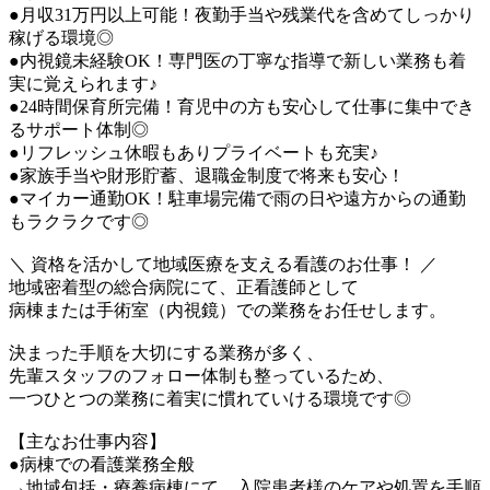
●月収31万円以上可能！夜勤手当や残業代を含めてしっかり
稼げる環境◎
●内視鏡未経験OK！専門医の丁寧な指導で新しい業務も着
実に覚えられます♪
●24時間保育所完備！育児中の方も安心して仕事に集中でき
るサポート体制◎
●リフレッシュ休暇もありプライベートも充実♪
●家族手当や財形貯蓄、退職金制度で将来も安心！
●マイカー通勤OK！駐車場完備で雨の日や遠方からの通勤
もラクラクです◎
＼ 資格を活かして地域医療を支える看護のお仕事！ ／
地域密着型の総合病院にて、正看護師として
病棟または手術室（内視鏡）での業務をお任せします。
決まった手順を大切にする業務が多く、
先輩スタッフのフォロー体制も整っているため、
一つひとつの業務に着実に慣れていける環境です◎
【主なお仕事内容】
●病棟での看護業務全般
→地域包括・療養病棟にて、入院患者様のケアや処置を手順