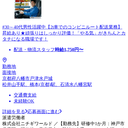
#30～40代男性活躍中【2t車でのコンビニルート配送業務】
昇給あり★頑張りはしっかり評価！「やる気」がきちんとカ
タチになる職場です！
配送・物流スタッフ
時給
1,750
円〜
勤務地
面接地
京都府八幡市戸津水戸城
松井山手駅、橋本(京都)駅、石清水八幡宮駅
交通費支給
未経験OK
詳細を見る
応募画面に進む
派遣労働者
株式会社ニチギワールド ／【勤務先】研修中1か月：神戸市