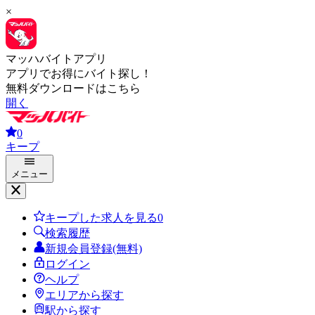
×
マッハバイトアプリ
アプリでお得にバイト探し！
無料ダウンロードはこちら
開く
0
キープ
メニュー
キープした求人を見る
0
検索履歴
新規会員登録(無料)
ログイン
ヘルプ
エリアから探す
駅から探す