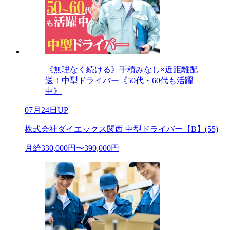
《無理なく続ける》手積みなし×近距離配
送！中型ドライバー《50代・60代も活躍
中》
07月24日UP
株式会社ダイエックス関西 中型ドライバー【B】(55)
月給330,000円〜390,000円