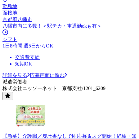
勤務地
面接地
京都府八幡市
八幡市内に多数！＜駅チカ・車通勤okも有＞
シフト
1日8時間 週5日からOK
交通費支給
短期OK
詳細を見る
応募画面に進む
派遣労働者
株式会社ニッソーネット 京都支社/1201_6209
【急募】介護職／履歴書なしで即応募＆スグ開始！経験・知