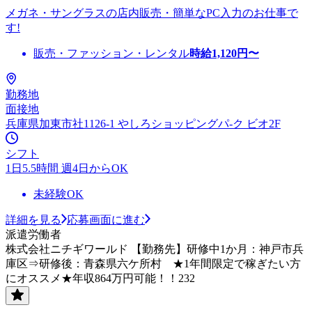
メガネ・サングラスの店内販売・簡単なPC入力のお仕事で
す!
販売・ファッション・レンタル
時給
1,120
円〜
勤務地
面接地
兵庫県加東市社1126-1 やしろショッピングパ-ク ビオ2F
シフト
1日5.5時間 週4日からOK
未経験OK
詳細を見る
応募画面に進む
派遣労働者
株式会社ニチギワールド 【勤務先】研修中1か月：神戸市兵
庫区⇒研修後：青森県六ケ所村 ★1年間限定で稼ぎたい方
にオススメ★年収864万円可能！！232