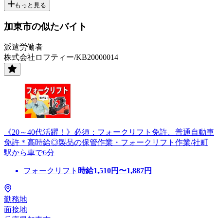
もっと見る
加東市の似たバイト
派遣労働者
株式会社ロフティー/KB20000014
《20～40代活躍！》必須：フォークリフト免許、普通自動車
免許＊高時給◎製品の保管作業・フォークリフト作業/社町
駅から車で6分
フォークリフト
時給
1,510
円〜
1,887
円
勤務地
面接地