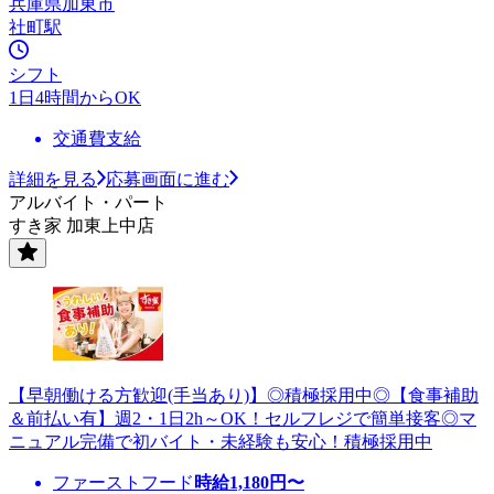
兵庫県加東市
社町駅
シフト
1日4時間からOK
交通費支給
詳細を見る
応募画面に進む
アルバイト・パート
すき家 加東上中店
【早朝働ける方歓迎(手当あり)】◎積極採用中◎【食事補助
＆前払い有】週2・1日2h～OK！セルフレジで簡単接客◎マ
ニュアル完備で初バイト・未経験も安心！積極採用中
ファーストフード
時給
1,180
円〜