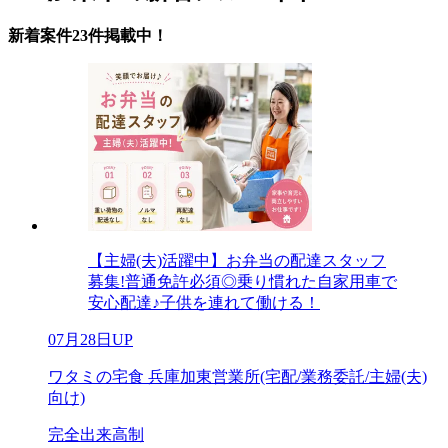
新着案件23件掲載中！
【主婦(夫)活躍中】お弁当の配達スタッフ
募集!普通免許必須◎乗り慣れた自家用車で
安心配達♪子供を連れて働ける！
07月28日UP
ワタミの宅食 兵庫加東営業所(宅配/業務委託/主婦(夫)
向け)
完全出来高制