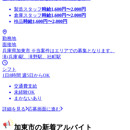
製造スタッフ
時給
1,600
円〜
2,000
円
倉庫スタッフ
時給
1,600
円〜
2,000
円
検品
時給
1,600
円〜
2,000
円
勤務地
面接地
兵庫県加東市 ※当案件はエリアでの募集となります。
滝(兵庫)駅、滝野駅、社町駅
シフト
1日8時間 週5日からOK
交通費支給
未経験OK
まかないあり
詳細を見る
応募画面に進む
加東市の新着アルバイト