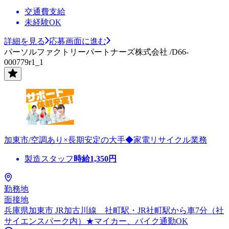
交通費支給
未経験OK
詳細を見る
応募画面に進む
パーソルファクトリーパートナーズ株式会社 /D66-
000779r1_1
加東市/空調あり×長期安定の大手◆家電リサイクル業務
製造スタッフ
時給
1,350
円
勤務地
面接地
兵庫県加東市 JR加古川線 社町駅・JR社町駅から車7分（社
サイエンスパーク内）★マイカー、バイク通勤OK