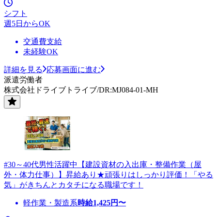
シフト
週5日からOK
交通費支給
未経験OK
詳細を見る
応募画面に進む
派遣労働者
株式会社ドライブトライブ/DR:MJ084-01-MH
#30～40代男性活躍中【建設資材の入出庫・整備作業（屋
外・体力仕事）】昇給あり★頑張りはしっかり評価！「やる
気」がきちんとカタチになる職場です！
軽作業・製造系
時給
1,425
円〜