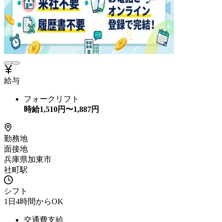
給与
フォークリフト
時給
1,510
円〜
1,887
円
勤務地
面接地
兵庫県加東市
社町駅
シフト
1日4時間からOK
交通費支給