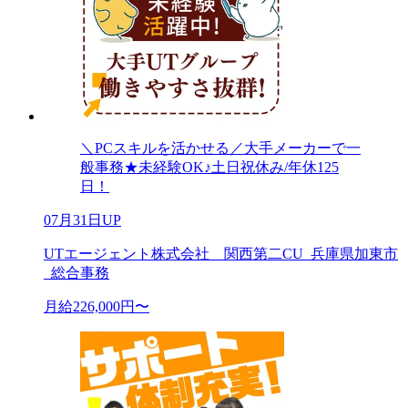
＼PCスキルを活かせる／大手メーカーで一
般事務★未経験OK♪土日祝休み/年休125
日！
07月31日UP
UTエージェント株式会社 関西第二CU_兵庫県加東市
_総合事務
月給226,000円〜