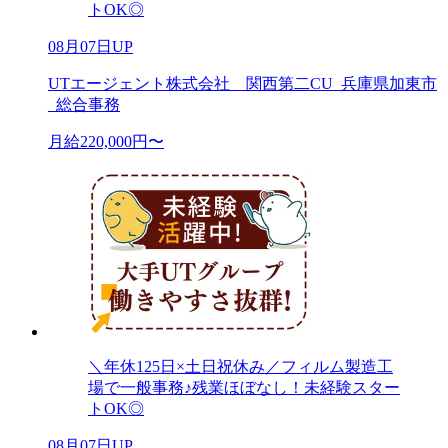
トOK◎
08月07日UP
UTエージェント株式会社 関西第二CU_兵庫県加東市
_総合事務
月給220,000円〜
＼年休125日×土日祝休み／フィルム製造工
場で一般事務♪残業ほぼなし！未経験スター
トOK◎
08月07日UP