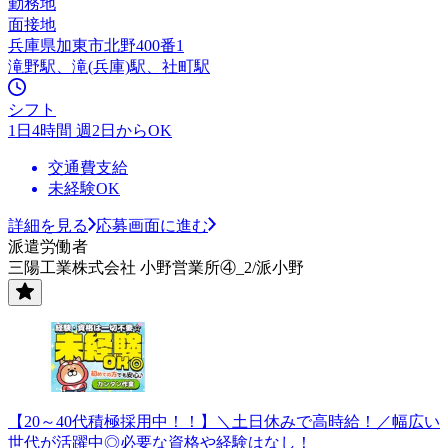
勤務地
面接地
兵庫県加東市北野400番1
滝野駅、滝(兵庫)駅、社町駅
シフト
1日4時間 週2日からOK
交通費支給
未経験OK
詳細を見る
応募画面に進む
派遣労働者
三陽工業株式会社 小野営業所④_2/派小野
【20～40代積極採用中！！】＼土日休みで高時給！／幅広い
世代が活躍中◎必要な資格や経験はなし！