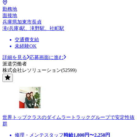
勤務地
面接地
兵庫県加東市長貞
滝(兵庫)駅、滝野駅、社町駅
交通費支給
未経験OK
詳細を見る
応募画面に進む
派遣労働者
株式会社レソリューション(52599)
世界トップクラスのダイムラートラックグループで安定性抜
群
修理・メンテスタッフ
時給
1,800
円〜
2,250
円