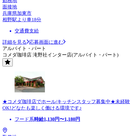
勤務地
面接地
兵庫県加東市
相野駅より車18分
交通費支給
詳細を見る
応募画面に進む
アルバイト・パート
コメダ珈琲店 滝野社インター店(アルバイト・パート)
★コメダ珈琲店でホール/キッチンスタッフ募集中★未経験
OK!どなたも楽しく働ける環境です♪
フード系
時給
1,130
円〜
1,180
円