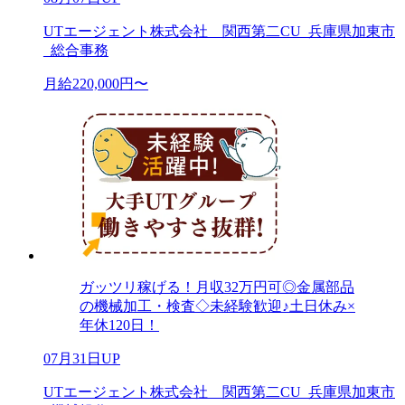
UTエージェント株式会社 関西第二CU_兵庫県加東市
_総合事務
月給220,000円〜
ガッツリ稼げる！月収32万円可◎金属部品
の機械加工・検査◇未経験歓迎♪土日休み×
年休120日！
07月31日UP
UTエージェント株式会社 関西第二CU_兵庫県加東市