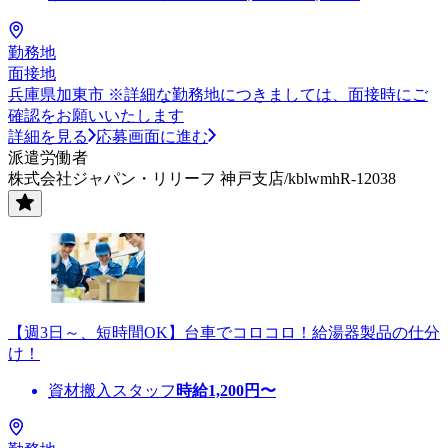
勤務地
面接地
兵庫県加東市 ※詳細な勤務地につきましては、面接時にご
確認をお願いいたします
詳細を見る
応募画面に進む
派遣労働者
株式会社ジャパン・リリーフ 神戸支店/kblwmhR-12038
【週3日～、短時間OK】台車でコロコロ！給湯器製品の仕分
け！
資材搬入スタッフ
時給
1,200
円〜