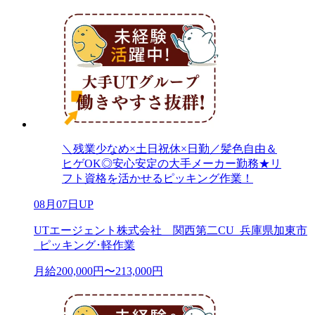
＼残業少なめ×土日祝休×日勤／髪色自由＆
ヒゲOK◎安心安定の大手メーカー勤務★リ
フト資格を活かせるピッキング作業！
08月07日UP
UTエージェント株式会社 関西第二CU_兵庫県加東市
_ピッキング･軽作業
月給200,000円〜213,000円