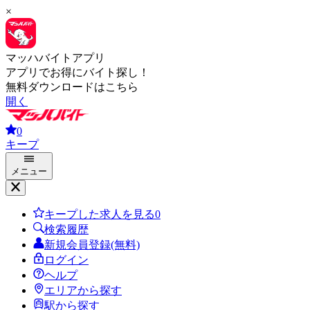
×
マッハバイトアプリ
アプリでお得にバイト探し！
無料ダウンロードはこちら
開く
0
キープ
メニュー
キープした求人を見る
0
検索履歴
新規会員登録(無料)
ログイン
ヘルプ
エリアから探す
駅から探す