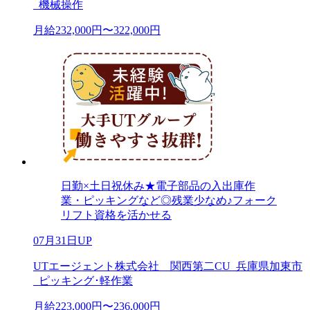
_機械操作
月給232,000円〜322,000円
日勤×土日祝休み★電子部品の入出庫作
業・ピッキングなど◎残業少なめ♪フォーク
リフト資格を活かせる
07月31日UP
UTエージェント株式会社 関西第二CU_兵庫県加東市
_ピッキング･軽作業
月給223,000円〜236,000円