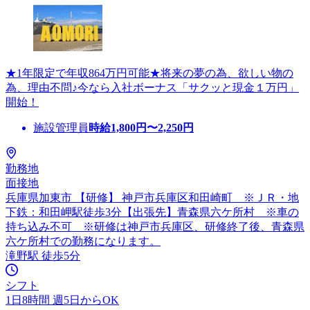
★1年限定で年収864万円可能★将来の夢の為、欲しい物の
為、理由不問♪今なら入社ボーナス「サクッと現金１万円」
開始！
施設管理員
時給
1,800
円〜
2,250
円
勤務地
面接地
兵庫県加東市 【研修】 神戸市兵庫区和田崎町 ※ＪＲ・地
下鉄：和田岬駅徒歩3分【出張先】青森県六ケ所村 ※車の
持ち込み不可 ※研修は神戸市兵庫区、研修終了後、青森県
六ケ所村での勤務になります。
滝野駅 徒歩5分
シフト
1日8時間 週5日からOK