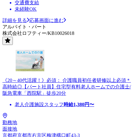
交通費支給
未経験OK
詳細を見る
応募画面に進む
アルバイト・パート
株式会社ロフティー/KB10026018
《20～40代活躍！》必須： 介護職員初任者研修以上必須＊
高時給◎【パート社員】住宅型有料老人ホームでの介護士/
阪急電車「西院駅」徒歩20分
老人介護施設スタッフ
時給
1,380
円〜
勤務地
面接地
京都府京都市右京区梅津構口町43-3