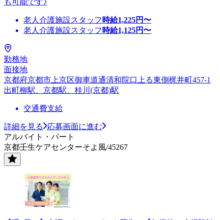
も可能です♪
老人介護施設スタッフ
時給
1,225
円〜
老人介護施設スタッフ
時給
1,125
円〜
勤務地
面接地
京都府京都市上京区御車道通清和院口上る東側梶井町457-1
出町柳駅、京都駅、桂川(京都)駅
交通費支給
詳細を見る
応募画面に進む
アルバイト・パート
京都壬生ケアセンターそよ風/45267