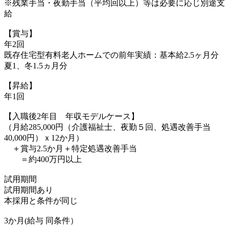
※残業手当・夜勤手当（平均回以上）等は必要に応じ別途支
給
【賞与】
年2回
既存住宅型有料老人ホームでの前年実績：基本給2.5ヶ月分
夏1、冬1.5ヵ月分
【昇給】
年1回
【入職後2年目 年収モデルケース】
（月給285,000円（介護福祉士、夜勤５回、処遇改善手当
40,000円）ｘ12か月）
＋賞与2.5か月＋特定処遇改善手当
＝約400万円以上
試用期間
試用期間あり
本採用と条件が同じ
3か月(給与 同条件）