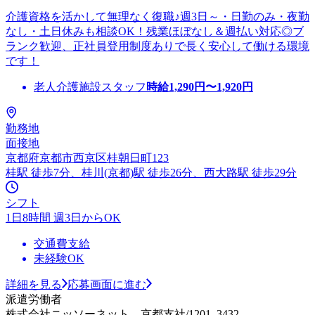
介護資格を活かして無理なく復職♪週3日～・日勤のみ・夜勤
なし・土日休みも相談OK！残業ほぼなし＆週払い対応◎ブ
ランク歓迎、正社員登用制度ありで長く安心して働ける環境
です！
老人介護施設スタッフ
時給
1,290
円〜
1,920
円
勤務地
面接地
京都府京都市西京区桂朝日町123
桂駅 徒歩7分、桂川(京都)駅 徒歩26分、西大路駅 徒歩29分
シフト
1日8時間 週3日からOK
交通費支給
未経験OK
詳細を見る
応募画面に進む
派遣労働者
株式会社ニッソーネット 京都支社/1201_3432