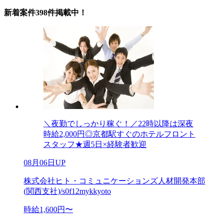
新着案件398件掲載中！
＼夜勤でしっかり稼ぐ！／22時以降は深夜
時給2,000円◎京都駅すぐのホテルフロント
スタッフ★週5日×経験者歓迎
08月06日UP
株式会社ヒト・コミュニケーションズ人材開発本部
(関西支社)/s0f12mykkyoto
時給1,600円〜