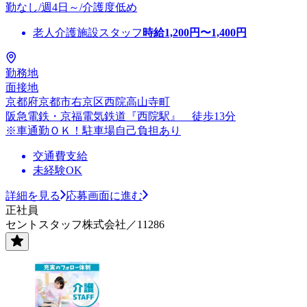
勤なし/週4日～/介護度低め
老人介護施設スタッフ
時給
1,200
円〜
1,400
円
勤務地
面接地
京都府京都市右京区西院高山寺町
阪急電鉄・京福電気鉄道『西院駅』 徒歩13分
※車通勤ＯＫ！駐車場自己負担あり
交通費支給
未経験OK
詳細を見る
応募画面に進む
正社員
セントスタッフ株式会社／11286