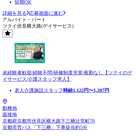
短期OK
詳細を見る
応募画面に進む
アルバイト・パート
ツクイ伏見横大路(デイサービス)
未経験者歓迎/経験不問/研修制度充実/夜勤なし【ツクイのデ
イサービス/介護スタッフ求人】
老人介護施設スタッフ
時給
1,122
円〜
1,207
円
勤務地
面接地
京都府京都市伏見区横大路下三栖辻堂町70
京都市営バス「下三栖」下車徒歩約5分