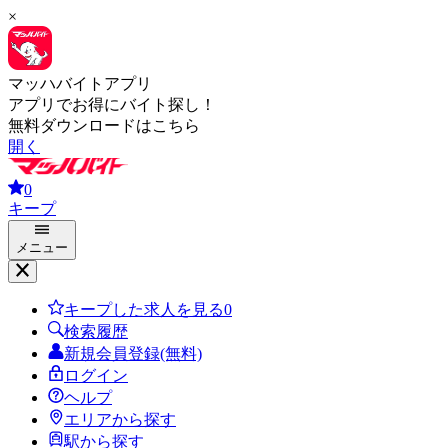
×
マッハバイトアプリ
アプリでお得にバイト探し！
無料ダウンロードはこちら
開く
0
キープ
メニュー
キープした求人を見る
0
検索履歴
新規会員登録(無料)
ログイン
ヘルプ
エリアから探す
駅から探す