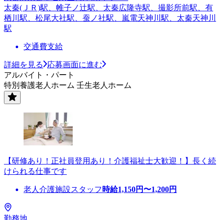
太秦(ＪＲ)駅、帷子ノ辻駅、太秦広隆寺駅、撮影所前駅、有
栖川駅、松尾大社駅、蚕ノ社駅、嵐電天神川駅、太秦天神川
駅
交通費支給
詳細を見る
応募画面に進む
アルバイト・パート
特別養護老人ホーム 壬生老人ホーム
【研修あり！正社員登用あり！介護福祉士大歓迎！】長く続
けられる仕事です
老人介護施設スタッフ
時給
1,150
円〜
1,200
円
勤務地