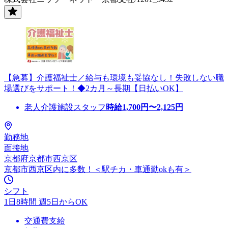
【急募】介護福祉士／給与も環境も妥協なし！失敗しない職
場選びをサポート！◆2カ月～長期【日払いOK】
老人介護施設スタッフ
時給
1,700
円〜
2,125
円
勤務地
面接地
京都府京都市西京区
京都市西京区内に多数！＜駅チカ・車通勤okも有＞
シフト
1日8時間 週5日からOK
交通費支給