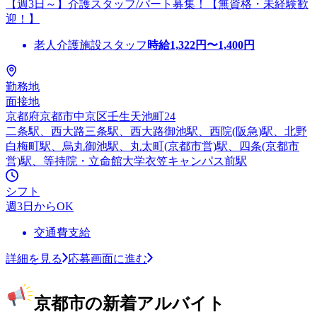
【週3日～】介護スタッフ/パート募集！【無資格・未経験歓
迎！】
老人介護施設スタッフ
時給
1,322
円〜
1,400
円
勤務地
面接地
京都府京都市中京区壬生天池町24
二条駅、西大路三条駅、西大路御池駅、西院(阪急)駅、北野
白梅町駅、烏丸御池駅、丸太町(京都市営)駅、四条(京都市
営)駅、等持院・立命館大学衣笠キャンパス前駅
シフト
週3日からOK
交通費支給
詳細を見る
応募画面に進む
京都市の新着アルバイト