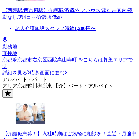
【西院駅/西京極駅】介護職/派遣/ケアハウス/駅徒歩圏内/夜
勤なし/週4日～/介護度低め
老人介護施設スタッフ
時給
1,200
円〜
勤務地
面接地
京都府京都市右京区西院高山寺町 ※こちらは募集エリアで
す
詳細を見る
応募画面に進む
アルバイト・パート
アリア京都鴨川御所東 【介】パート・アルバイト
【介護職急募！】入社時期はご気軽に相談を！直近・月途中