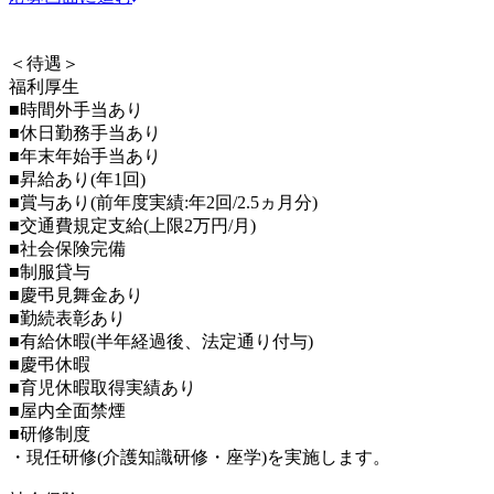
＜待遇＞
福利厚生
■時間外手当あり
■休日勤務手当あり
■年末年始手当あり
■昇給あり(年1回)
■賞与あり(前年度実績:年2回/2.5ヵ月分)
■交通費規定支給(上限2万円/月)
■社会保険完備
■制服貸与
■慶弔見舞金あり
■勤続表彰あり
■有給休暇(半年経過後、法定通り付与)
■慶弔休暇
■育児休暇取得実績あり
■屋内全面禁煙
■研修制度
・現任研修(介護知識研修・座学)を実施します。