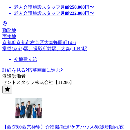
老人介護施設スタッフ
月給
250,000
円〜
老人介護施設スタッフ
月給
222,000
円〜
勤務地
面接地
京都府京都市右京区太秦蜂岡町14-6
常盤(京都)駅、撮影所前駅、太秦(ＪＲ)駅
交通費支給
詳細を見る
応募画面に進む
派遣労働者
セントスタッフ株式会社【11286】
【西院駅/西京極駅】介護職/派遣/ケアハウス/駅徒歩圏内/夜