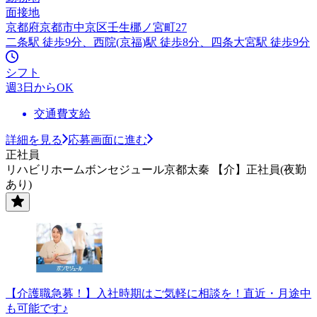
面接地
京都府京都市中京区壬生梛ノ宮町27
二条駅 徒歩9分、西院(京福)駅 徒歩8分、四条大宮駅 徒歩9分
シフト
週3日からOK
交通費支給
詳細を見る
応募画面に進む
正社員
リハビリホームボンセジュール京都太秦 【介】正社員(夜勤
あり)
【介護職急募！】入社時期はご気軽に相談を！直近・月途中
も可能です♪