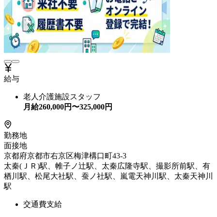
給与
老人介護施設スタッフ
月給
260,000
円〜
325,000
円
勤務地
面接地
京都府京都市右京区梅津構口町43-3
太秦(ＪＲ)駅、帷子ノ辻駅、太秦広隆寺駅、撮影所前駅、有
栖川駅、松尾大社駅、蚕ノ社駅、嵐電天神川駅、太秦天神川
駅
交通費支給