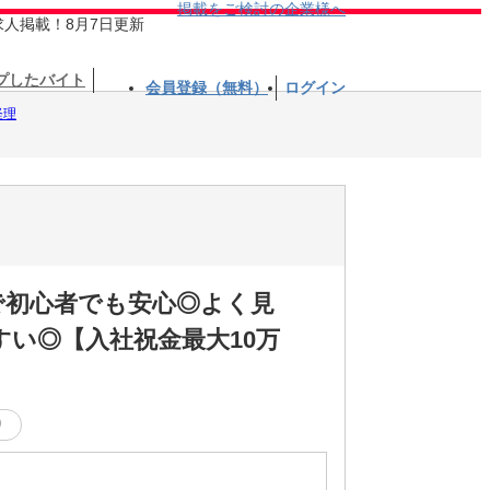
掲載をご検討の企業様へ
求人掲載！8月7日更新
プしたバイト
会員登録（無料）
ログイン
経理
で初心者でも安心◎よく見
い◎【入社祝金最大10万
り