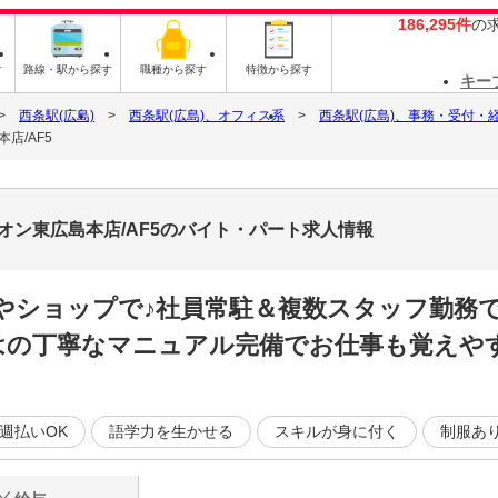
186,295件
の
す
路線・駅から探す
職種から探す
特徴から探す
キー
西条駅(広島)
西条駅(広島)、オフィス系
西条駅(広島)、事務・受付・
店/AF5
オン東広島本店/AF5のバイト・パート求人情報
やショップで♪社員常駐＆複数スタッフ勤務
はの丁寧なマニュアル完備でお仕事も覚えやす
週払いOK
語学力を生かせる
スキルが身に付く
制服あ