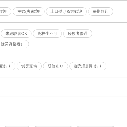
歓迎
主婦(夫)歓迎
土日働ける方歓迎
長期歓迎
未経験者OK
高校生不可
経験者優遇
（就労資格者）
度あり
労災完備
研修あり
従業員割引あり