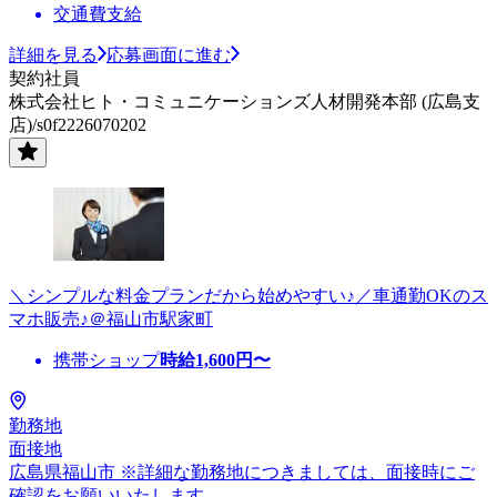
交通費支給
詳細を見る
応募画面に進む
契約社員
株式会社ヒト・コミュニケーションズ人材開発本部 (広島支
店)/s0f2226070202
＼シンプルな料金プランだから始めやすい♪／車通勤OKのス
マホ販売♪＠福山市駅家町
携帯ショップ
時給
1,600
円〜
勤務地
面接地
広島県福山市 ※詳細な勤務地につきましては、面接時にご
確認をお願いいたします。