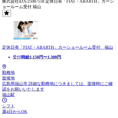
株式会社iDA/25087558 定休日有「FIAT・ABARTH」カーシ
ョールーム受付 福山
定休日有「FIAT・ABARTH」カーショールーム受付 福山
受付
時給
1,150
円〜
1,300
円
勤務地
面接地
広島県福山市 詳細な勤務地につきましては、面接時にご確
認をお願いいたします
福山駅
シフト
週4日からOK