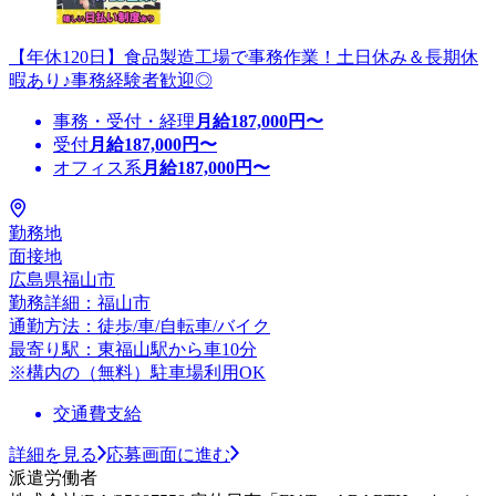
【年休120日】食品製造工場で事務作業！土日休み＆長期休
暇あり♪事務経験者歓迎◎
事務・受付・経理
月給
187,000
円〜
受付
月給
187,000
円〜
オフィス系
月給
187,000
円〜
勤務地
面接地
広島県福山市
勤務詳細：福山市
通勤方法：徒歩/車/自転車/バイク
最寄り駅：東福山駅から車10分
※構内の（無料）駐車場利用OK
交通費支給
詳細を見る
応募画面に進む
派遣労働者