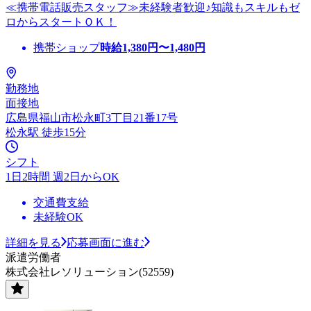
≪携帯電話販売スタッフ≫未経験者歓迎♪知識もスキルもゼ
ロからスタートＯＫ！
携帯ショップ
時給
1,380
円〜
1,480
円
勤務地
面接地
広島県福山市松永町3丁目21番17号
松永駅 徒歩15分
シフト
1日2時間 週2日からOK
交通費支給
未経験OK
詳細を見る
応募画面に進む
派遣労働者
株式会社レソリューション(52559)