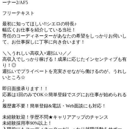
ーナー2/AF5
フリーテキスト
最初に知ってほしい!!シエロの特長♪
幅広くお仕事を紹介している当社！
専任のコーディネーターがあなたの希望をしっかりお伺いし
て、お仕事探しに丁寧に向き合います！
＼＼うれしい高収入×週払い♪／／
高収入でしっかり稼げる！成果に応じたインセンティブも有
り！◎
週払いでプライベートを充実させながら働けるのが、うれし
いところ☆
即日面接承ります！！
応募は1回のみでOK☆簡単登録でスグにお仕事が始められる
♪
履歴書不要！簡単登録&電話・Web面談にも対応！
未経験歓迎！学歴不問★キャリアアップのチャンス
未経験採用率90%以上！