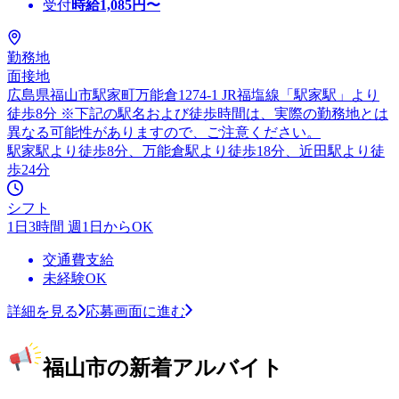
受付
時給
1,085
円〜
勤務地
面接地
広島県福山市駅家町万能倉1274-1 JR福塩線「駅家駅」より
徒歩8分 ※下記の駅名および徒歩時間は、実際の勤務地とは
異なる可能性がありますので、ご注意ください。
駅家駅より徒歩8分、万能倉駅より徒歩18分、近田駅より徒
歩24分
シフト
1日3時間 週1日からOK
交通費支給
未経験OK
詳細を見る
応募画面に進む
福山市の新着アルバイト