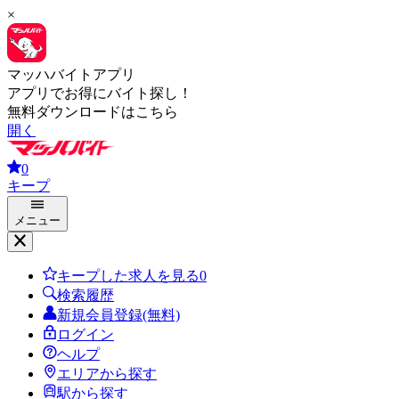
×
マッハバイトアプリ
アプリでお得にバイト探し！
無料ダウンロードはこちら
開く
0
キープ
メニュー
キープした求人を見る
0
検索履歴
新規会員登録(無料)
ログイン
ヘルプ
エリアから探す
駅から探す