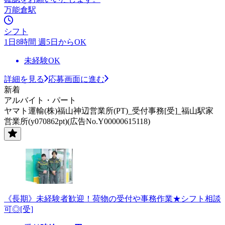
万能倉駅
シフト
1日8時間 週5日からOK
未経験OK
詳細を見る
応募画面に進む
新着
アルバイト・パート
ヤマト運輸(株)福山神辺営業所(PT)_受付事務[受]_福山駅家
営業所(y070862pt)(広告No.Y00000615118)
《長期》未経験者歓迎！荷物の受付や事務作業★シフト相談
可◎[受]