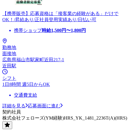
【携帯販売】応募資格は「接客業の経験がある」だけで
OK！/昇給あり/正社員登用実績あり/日払い可
携帯ショップ
時給
1,500
円〜
1,800
円
勤務地
面接地
広島県福山市駅家町近田217-1
近田駅
シフト
1日8時間 週5日からOK
交通費支給
詳細を見る
応募画面に進む
契約社員
株式会社フェローズ(YM経験)HRS_YK_1481_2236T(A)(HRS)