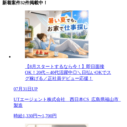
新着案件32件掲載中！
【8月スタートするなら今！】即日面接
OK！20代～40代活躍中◎＼日払いOKでス
グ稼げる／正社員デビュー応援！
07月31日UP
UTエージェント株式会社 西日本CS_広島県福山市_
製造
時給1,330円〜1,700円