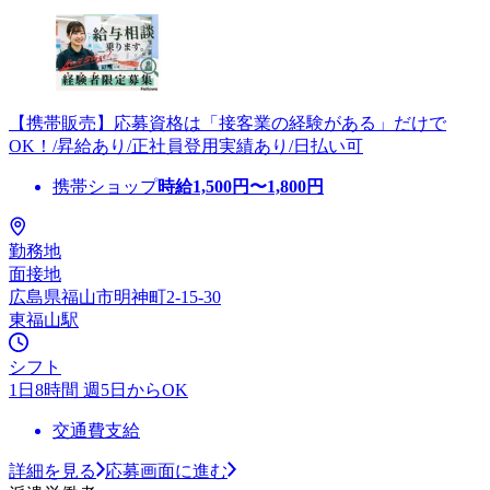
【携帯販売】応募資格は「接客業の経験がある」だけで
OK！/昇給あり/正社員登用実績あり/日払い可
携帯ショップ
時給
1,500
円〜
1,800
円
勤務地
面接地
広島県福山市明神町2-15-30
東福山駅
シフト
1日8時間 週5日からOK
交通費支給
詳細を見る
応募画面に進む