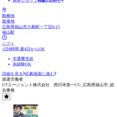
携帯ショップ
時給
1,850
円〜
勤務地
面接地
広島県福山市入船町一丁目8-15
福山駅
シフト
1日8時間 週4日からOK
交通費支給
未経験OK
詳細を見る
応募画面に進む
派遣労働者
UTエージェント株式会社 西日本第一CU_広島県福山市_総
合事務