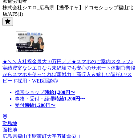
派遣労働者
株式会社シエロ_広島県【携帯キャ】ドコモショップ福山北
店/AF5(1)
★＼＼入社祝金最大10万円／／★スマホのご案内スタッフ♪
実績豊富なシエロなら未経験でも安心のサポート体制◎普段
からスマホを使ってれば即戦力！高収入＆嬉しい週払い/ス
ピード採用・WEB面談◎
携帯ショップ
時給
1,200
円〜
事務・受付・経理
時給
1,200
円〜
受付
時給
1,200
円〜
勤務地
面接地
広島県福山市駅家町大字万能倉62-1