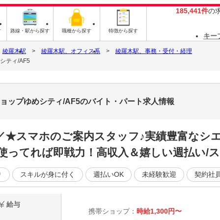
185,441件
の
す
路線・駅から探す
職種から探す
特徴から探す
キー
綾羅木駅
綾羅木駅、オフィス系
綾羅木駅、事務・受付・経理
ティ/AF5
ョップゆめシティ/AF5のバイト・パート求人情報
／／★スマホのご案内スタッフ♪実績豊富なシ
使ってれば即戦力！高収入＆嬉しい週払い/ス
り
スキルが身に付く
週払いOK
未経験歓迎
契約社
給与
携帯ショップ：
時給1,300円〜