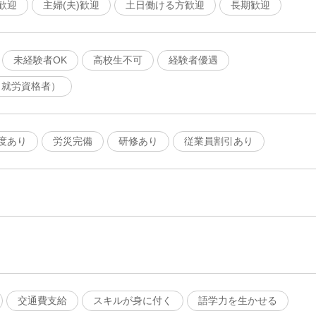
歓迎
主婦(夫)歓迎
土日働ける方歓迎
長期歓迎
未経験者OK
高校生不可
経験者優遇
（就労資格者）
度あり
労災完備
研修あり
従業員割引あり
交通費支給
スキルが身に付く
語学力を生かせる