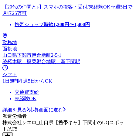
【20代の仲間と♪】スマホの接客・受付/未経験OK☆週5日で
月収25万可
携帯ショップ
時給
1,300
円〜
1,400
円
勤務地
面接地
山口県下関市伊倉新町2-5-1
綾羅木駅、梶栗郷台地駅、新下関駅
シフト
1日8時間 週5日からOK
交通費支給
未経験OK
詳細を見る
応募画面に進む
派遣労働者
株式会社シエロ_山口県【携帯キャ】下関市のUQスポッ
ト/AF5