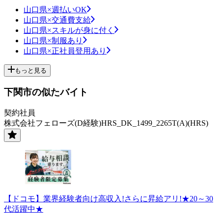
山口県×週払いOK
山口県×交通費支給
山口県×スキルが身に付く
山口県×制服あり
山口県×正社員登用あり
もっと見る
下関市の似たバイト
契約社員
株式会社フェローズ(D経験)HRS_DK_1499_2265T(A)(HRS)
【ドコモ】業界経験者向け高収入!さらに昇給アリ!★20～30
代活躍中★