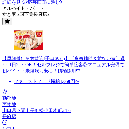
詳細を見る
応募画面に進む
アルバイト・パート
すき家 2国下関長府店2
【早朝働ける方歓迎(手当あり)】【食事補助＆前払い有】週
2・1日2h～OK！セルフレジで簡単接客◎マニュアル完備で
初バイト・未経験も安心！積極採用中
ファーストフード
時給
1,050
円〜
勤務地
面接地
山口県下関市長府松小田本町24-6
長府駅
シフト