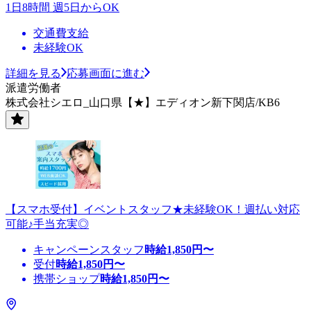
1日8時間 週5日からOK
交通費支給
未経験OK
詳細を見る
応募画面に進む
派遣労働者
株式会社シエロ_山口県【★】エディオン新下関店/KB6
【スマホ受付】イベントスタッフ★未経験OK！週払い対応
可能♪手当充実◎
キャンペーンスタッフ
時給
1,850
円〜
受付
時給
1,850
円〜
携帯ショップ
時給
1,850
円〜