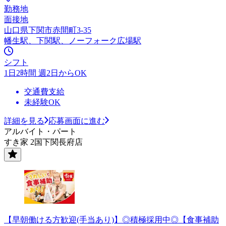
勤務地
面接地
山口県下関市赤間町3-35
幡生駅、下関駅、ノーフォーク広場駅
シフト
1日2時間 週2日からOK
交通費支給
未経験OK
詳細を見る
応募画面に進む
アルバイト・パート
すき家 2国下関長府店
【早朝働ける方歓迎(手当あり)】◎積極採用中◎【食事補助