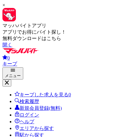
×
マッハバイトアプリ
アプリでお得にバイト探し！
無料ダウンロードはこちら
開く
0
キープ
メニュー
キープした求人を見る
0
検索履歴
新規会員登録(無料)
ログイン
ヘルプ
エリアから探す
駅から探す