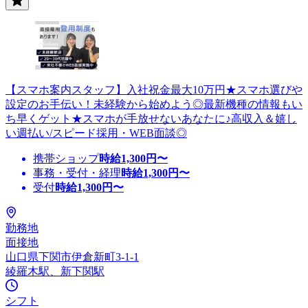
【スマホ案内スタッフ】入社祝金最大10万円★スマホ選びや
設定のお手伝い！未経験から始めよう◎最新機種の情報もい
ち早くゲット★スマホが手放せないあなたに♪高収入＆嬉し
い週払い/スピード採用・WEB面談◎
携帯ショップ
時給
1,300
円〜
事務・受付・経理
時給
1,300
円〜
受付
時給
1,300
円〜
勤務地
面接地
山口県下関市伊倉新町3-1-1
綾羅木駅、新下関駅
シフト