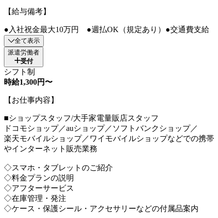
【給与備考】
●入社祝金最大10万円 ●週払OK（規定あり）●交通費支給
全て表示
派遣労働者
受付
シフト制
時給1,300円〜
【お仕事内容】
■ショップスタッフ/大手家電量販店スタッフ
ドコモショップ／auショップ／ソフトバンクショップ／
楽天モバイルショップ／ワイモバイルショップなどでの携帯
やインターネット販売業務
◇スマホ・タブレットのご紹介
◇料金プランの説明
◇アフターサービス
◇在庫管理・発注
◇ケース・保護シール・アクセサリーなどの付属品案内