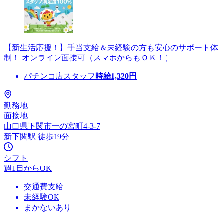
【新生活応援！】手当支給＆未経験の方も安心のサポート体
制！ オンライン面接可（スマホからもＯＫ！）
パチンコ店スタッフ
時給
1,320
円
勤務地
面接地
山口県下関市一の宮町4-3-7
新下関駅 徒歩19分
シフト
週1日からOK
交通費支給
未経験OK
まかないあり