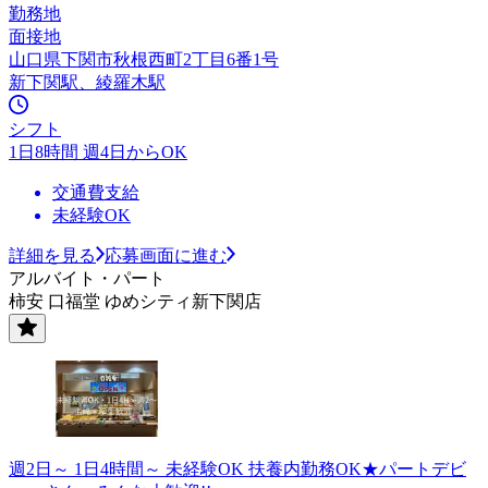
勤務地
面接地
山口県下関市秋根西町2丁目6番1号
新下関駅、綾羅木駅
シフト
1日8時間 週4日からOK
交通費支給
未経験OK
詳細を見る
応募画面に進む
アルバイト・パート
柿安 口福堂 ゆめシティ新下関店
週2日～ 1日4時間～ 未経験OK 扶養内勤務OK★パートデビ