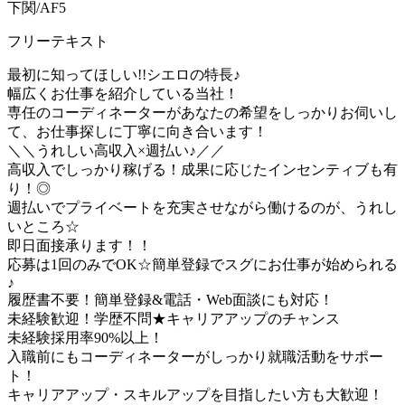
下関/AF5
フリーテキスト
最初に知ってほしい!!シエロの特長♪
幅広くお仕事を紹介している当社！
専任のコーディネーターがあなたの希望をしっかりお伺いし
て、お仕事探しに丁寧に向き合います！
＼＼うれしい高収入×週払い♪／／
高収入でしっかり稼げる！成果に応じたインセンティブも有
り！◎
週払いでプライベートを充実させながら働けるのが、うれし
いところ☆
即日面接承ります！！
応募は1回のみでOK☆簡単登録でスグにお仕事が始められる
♪
履歴書不要！簡単登録&電話・Web面談にも対応！
未経験歓迎！学歴不問★キャリアアップのチャンス
未経験採用率90%以上！
入職前にもコーディネーターがしっかり就職活動をサポー
ト！
キャリアアップ・スキルアップを目指したい方も大歓迎！