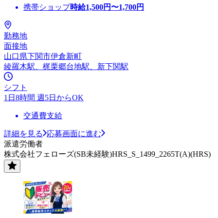
携帯ショップ
時給
1,500
円〜
1,700
円
勤務地
面接地
山口県下関市伊倉新町
綾羅木駅、梶栗郷台地駅、新下関駅
シフト
1日8時間 週5日からOK
交通費支給
詳細を見る
応募画面に進む
派遣労働者
株式会社フェローズ(SB未経験)HRS_S_1499_2265T(A)(HRS)