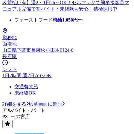
＆前払い有】週2・1日2h～OK！セルフレジで簡単接客◎マ
ニュアル完備で初バイト・未経験も安心！積極採用中
ファーストフード
時給
1,050
円〜
勤務地
面接地
山口県下関市長府松小田本町24-6
長府駅
シフト
1日2時間 週2日からOK
交通費支給
未経験OK
詳細を見る
応募画面に進む
アルバイト・パート
PSJ 一の宮店