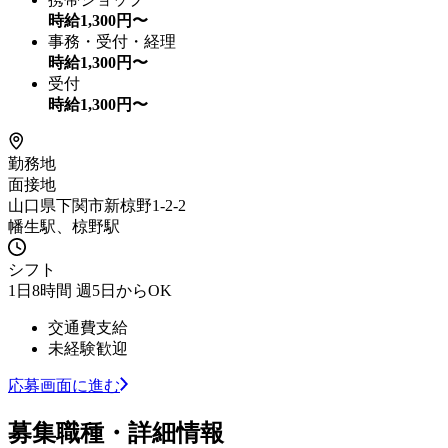
時給
1,300
円〜
事務・受付・経理
時給
1,300
円〜
受付
時給
1,300
円〜
勤務地
面接地
山口県下関市新椋野1-2-2
幡生駅、椋野駅
シフト
1日8時間 週5日からOK
交通費支給
未経験歓迎
応募画面に進む
募集職種・詳細情報