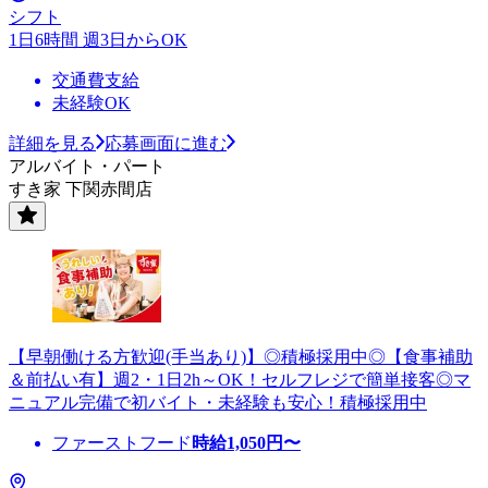
シフト
1日6時間 週3日からOK
交通費支給
未経験OK
詳細を見る
応募画面に進む
アルバイト・パート
すき家 下関赤間店
【早朝働ける方歓迎(手当あり)】◎積極採用中◎【食事補助
＆前払い有】週2・1日2h～OK！セルフレジで簡単接客◎マ
ニュアル完備で初バイト・未経験も安心！積極採用中
ファーストフード
時給
1,050
円〜