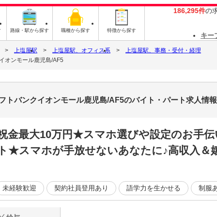
186,295件
の
す
路線・駅から探す
職種から探す
特徴から探す
キー
上塩屋駅
上塩屋駅、オフィス系
上塩屋駅、事務・受付・経理
オンモール鹿児島/AF5
フトバンクイオンモール鹿児島/AF5のバイト・パート求人情報
祝金最大10万円★スマホ選びや設定のお手
ト★スマホが手放せないあなたに♪高収入＆嬉
未経験歓迎
契約社員登用あり
語学力を生かせる
制服