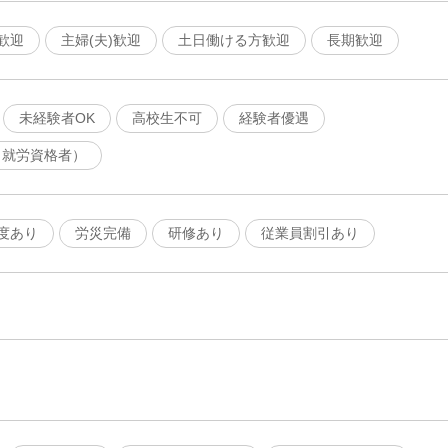
歓迎
主婦(夫)歓迎
土日働ける方歓迎
長期歓迎
未経験者OK
高校生不可
経験者優遇
（就労資格者）
度あり
労災完備
研修あり
従業員割引あり