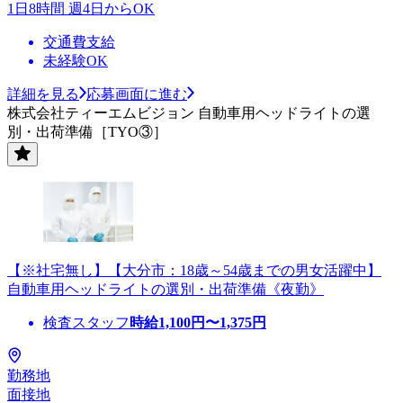
1日8時間 週4日からOK
交通費支給
未経験OK
詳細を見る
応募画面に進む
株式会社ティーエムビジョン 自動車用ヘッドライトの選
別・出荷準備［TYO③］
【※社宅無し】【大分市：18歳～54歳までの男女活躍中】
自動車用ヘッドライトの選別・出荷準備《夜勤》
検査スタッフ
時給
1,100
円〜
1,375
円
勤務地
面接地