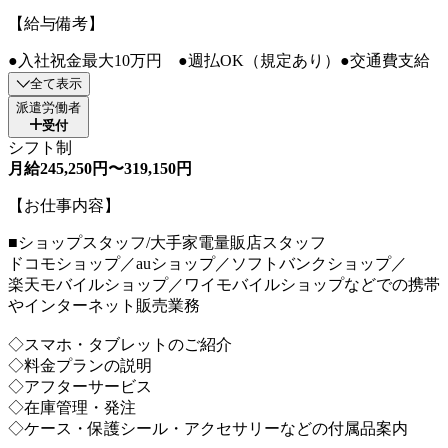
【給与備考】
●入社祝金最大10万円 ●週払OK（規定あり）●交通費支給
全て表示
派遣労働者
受付
シフト制
月給245,250円〜319,150円
【お仕事内容】
■ショップスタッフ/大手家電量販店スタッフ
ドコモショップ／auショップ／ソフトバンクショップ／
楽天モバイルショップ／ワイモバイルショップなどでの携帯
やインターネット販売業務
◇スマホ・タブレットのご紹介
◇料金プランの説明
◇アフターサービス
◇在庫管理・発注
◇ケース・保護シール・アクセサリーなどの付属品案内