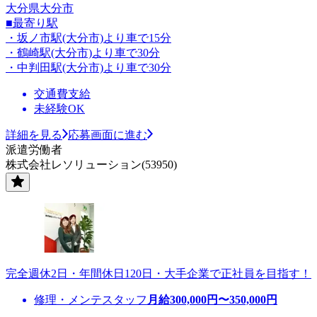
大分県大分市
■最寄り駅
・坂ノ市駅(大分市)より車で15分
・鶴崎駅(大分市)より車で30分
・中判田駅(大分市)より車で30分
交通費支給
未経験OK
詳細を見る
応募画面に進む
派遣労働者
株式会社レソリューション(53950)
完全週休2日・年間休日120日・大手企業で正社員を目指す！
修理・メンテスタッフ
月給
300,000
円〜
350,000
円