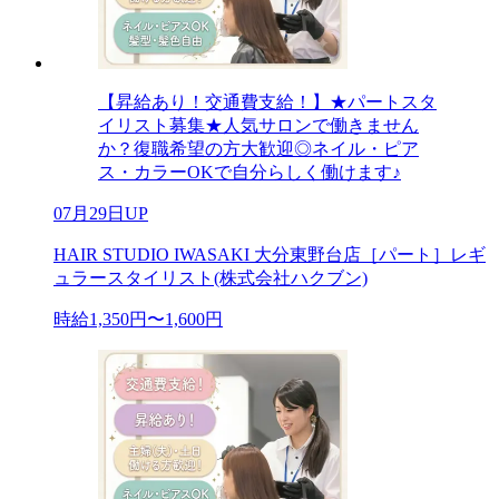
【昇給あり！交通費支給！】★パートスタ
イリスト募集★人気サロンで働きません
か？復職希望の方大歓迎◎ネイル・ピア
ス・カラーOKで自分らしく働けます♪
07月29日UP
HAIR STUDIO IWASAKI 大分東野台店［パート］レギ
ュラースタイリスト(株式会社ハクブン)
時給1,350円〜1,600円