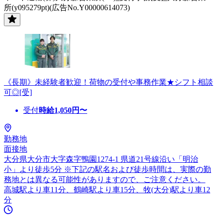
所(y095279pt)(広告No.Y00000614073)
《長期》未経験者歓迎！荷物の受付や事務作業★シフト相談
可◎[受]
受付
時給
1,050
円〜
勤務地
面接地
大分県大分市大字森字鴨園1274-1 県道21号線沿い「明治
小」より徒歩5分 ※下記の駅名および徒歩時間は、実際の勤
務地とは異なる可能性がありますので、ご注意ください。
高城駅より車11分、鶴崎駅より車15分、牧(大分)駅より車12
分