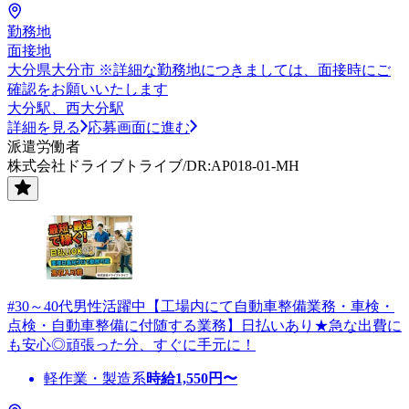
勤務地
面接地
大分県大分市 ※詳細な勤務地につきましては、面接時にご
確認をお願いいたします
大分駅、西大分駅
詳細を見る
応募画面に進む
派遣労働者
株式会社ドライブトライブ/DR:AP018-01-MH
#30～40代男性活躍中【工場内にて自動車整備業務・車検・
点検・自動車整備に付随する業務】日払いあり★急な出費に
も安心◎頑張った分、すぐに手元に！
軽作業・製造系
時給
1,550
円〜