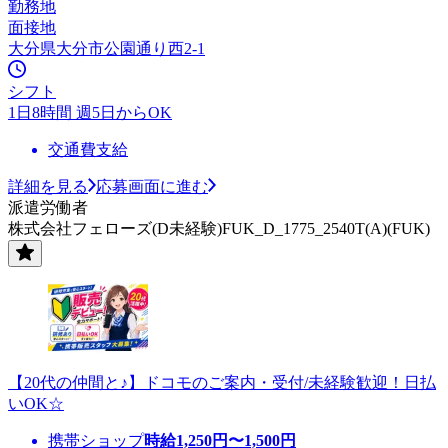
勤務地
面接地
大分県大分市公園通り西2-1
シフト
1日8時間 週5日からOK
交通費支給
詳細を見る
応募画面に進む
派遣労働者
株式会社フェローズ(D未経験)FUK_D_1775_2540T(A)(FUK)
【20代の仲間と♪】ドコモのご案内・受付/未経験歓迎！日払
いOK☆
携帯ショップ
時給
1,250
円〜
1,500
円