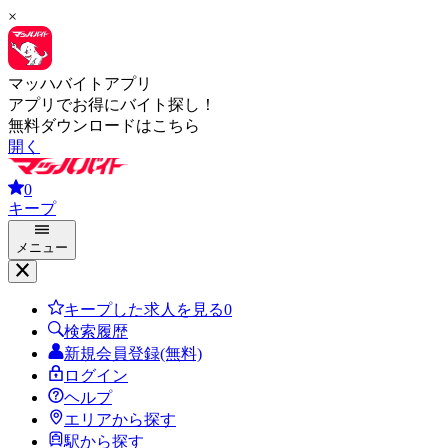
×
マッハバイトアプリ
アプリでお得にバイト探し！
無料ダウンロードはこちら
開く
0
キープ
メニュー
キープした求人を見る
0
検索履歴
新規会員登録(無料)
ログイン
ヘルプ
エリアから探す
駅から探す