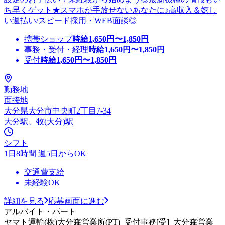
ち早くゲット★スマホが手放せないあなたに♪高収入＆嬉し
い週払い/スピード採用・WEB面談◎
携帯ショップ
時給
1,650
円〜
1,850
円
事務・受付・経理
時給
1,650
円〜
1,850
円
受付
時給
1,650
円〜
1,850
円
勤務地
面接地
大分県大分市中央町2丁目7-34
大分駅、牧(大分)駅
シフト
1日8時間 週5日からOK
交通費支給
未経験OK
詳細を見る
応募画面に進む
アルバイト・パート
ヤマト運輸(株)大分森営業所(PT)_受付事務[受]_大分森営業