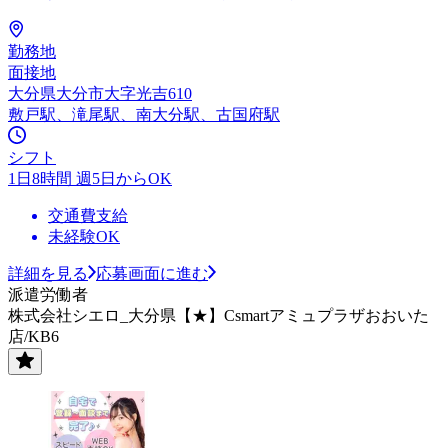
勤務地
面接地
大分県大分市大字光吉610
敷戸駅、滝尾駅、南大分駅、古国府駅
シフト
1日8時間 週5日からOK
交通費支給
未経験OK
詳細を見る
応募画面に進む
派遣労働者
株式会社シエロ_大分県【★】Csmartアミュプラザおおいた
店/KB6