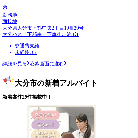
勤務地
面接地
大分県大分市下郡中央2丁目10番29号
大分バス「下郡南」下車徒歩約3分
交通費支給
未経験OK
詳細を見る
応募画面に進む
大分市の新着アルバイト
新着案件29件掲載中！