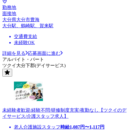
勤務地
面接地
大分県大分市豊海
大分駅、鶴崎駅、賀来駅
交通費支給
未経験OK
詳細を見る
応募画面に進む
アルバイト・パート
ツクイ大分下郡(デイサービス)
未経験者歓迎/経験不問/研修制度充実/夜勤なし【ツクイのデ
イサービス/介護スタッフ求人】
老人介護施設スタッフ
時給
1,087
円〜
1,117
円