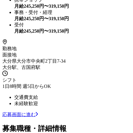
月給
245,250
円〜
319,150
円
事務・受付・経理
月給
245,250
円〜
319,150
円
受付
月給
245,250
円〜
319,150
円
勤務地
面接地
大分県大分市中央町2丁目7-34
大分駅、古国府駅
シフト
1日8時間 週5日からOK
交通費支給
未経験歓迎
応募画面に進む
募集職種・詳細情報