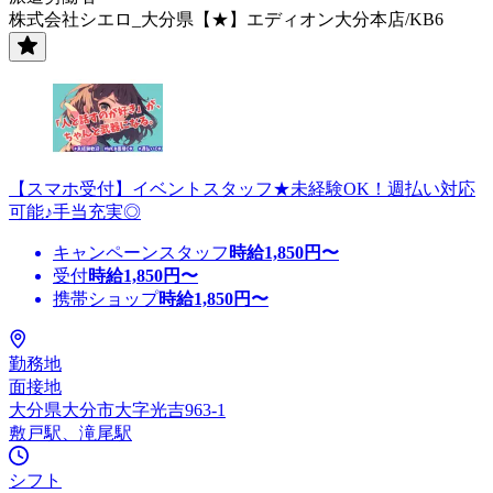
株式会社シエロ_大分県【★】エディオン大分本店/KB6
【スマホ受付】イベントスタッフ★未経験OK！週払い対応
可能♪手当充実◎
キャンペーンスタッフ
時給
1,850
円〜
受付
時給
1,850
円〜
携帯ショップ
時給
1,850
円〜
勤務地
面接地
大分県大分市大字光吉963-1
敷戸駅、滝尾駅
シフト