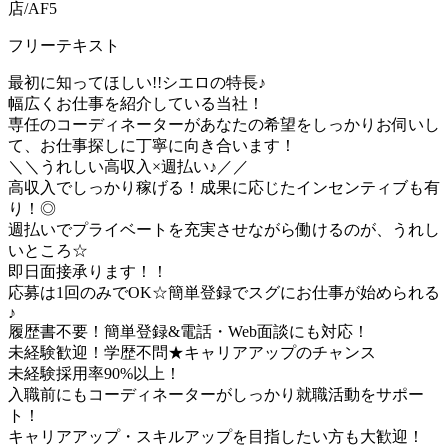
店/AF5
フリーテキスト
最初に知ってほしい!!シエロの特長♪
幅広くお仕事を紹介している当社！
専任のコーディネーターがあなたの希望をしっかりお伺いし
て、お仕事探しに丁寧に向き合います！
＼＼うれしい高収入×週払い♪／／
高収入でしっかり稼げる！成果に応じたインセンティブも有
り！◎
週払いでプライベートを充実させながら働けるのが、うれし
いところ☆
即日面接承ります！！
応募は1回のみでOK☆簡単登録でスグにお仕事が始められる
♪
履歴書不要！簡単登録&電話・Web面談にも対応！
未経験歓迎！学歴不問★キャリアアップのチャンス
未経験採用率90%以上！
入職前にもコーディネーターがしっかり就職活動をサポー
ト！
キャリアアップ・スキルアップを目指したい方も大歓迎！