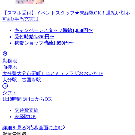
【スマホ受付】イベントスタッフ★未経験OK！週払い対応
可能♪手当充実◎
キャンペーンスタッフ
時給
1,850
円〜
受付
時給
1,850
円〜
携帯ショップ
時給
1,850
円〜
勤務地
面接地
大分県大分市要町1-14アミュプラザおおいた1F
大分駅、古国府駅
シフト
1日8時間 週4日からOK
交通費支給
未経験OK
詳細を見る
応募画面に進む
派遣労働者