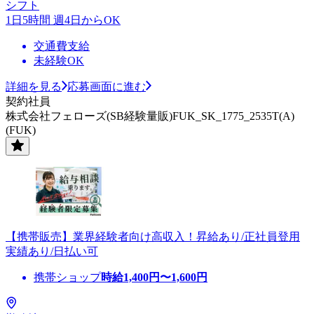
シフト
1日5時間 週4日からOK
交通費支給
未経験OK
詳細を見る
応募画面に進む
契約社員
株式会社フェローズ(SB経験量販)FUK_SK_1775_2535T(A)
(FUK)
【携帯販売】業界経験者向け高収入！昇給あり/正社員登用
実績あり/日払い可
携帯ショップ
時給
1,400
円〜
1,600
円