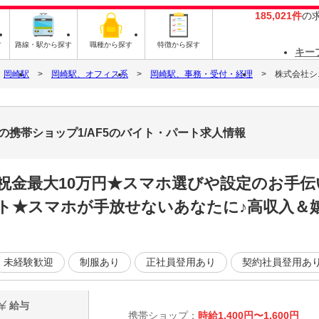
185,021件
の
す
路線・駅から探す
職種から探す
特徴から探す
キー
岡崎駅
岡崎駅、オフィス系
岡崎駅、事務・受付・経理
株式会社シ
携帯ショップ1/AF5のバイト・パート求人情報
祝金最大10万円★スマホ選びや設定のお手
ト★スマホが手放せないあなたに♪高収入＆嬉
未経験歓迎
制服あり
正社員登用あり
契約社員登用あ
給与
携帯ショップ：
時給1,400円〜1,600円