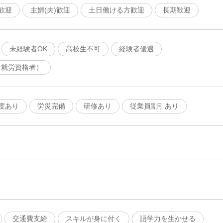
歓迎
主婦(夫)歓迎
土日働ける方歓迎
長期歓迎
未経験者OK
高校生不可
経験者優遇
（就労資格者）
度あり
労災完備
研修あり
従業員割引あり
交通費支給
スキルが身に付く
語学力を生かせる