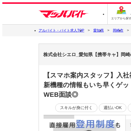
エリアから探
アルバイト・バイト求人TOP
愛知県
岡崎市
株式会社シエロ_愛知県【携帯キャ】岡崎の
【スマホ案内スタッフ】入社
新機種の情報もいち早くゲッ
WEB面談◎
スキルが身に付く
週払いOK