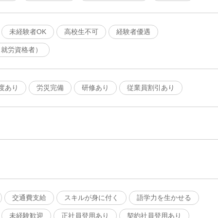
未経験者OK
高校生不可
経験者優遇
（就労資格者）
度あり
労災完備
研修あり
従業員割引あり
交通費支給
スキルが身に付く
語学力を生かせる
未経験歓迎
正社員登用あり
契約社員登用あり