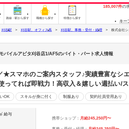
185,007件
の
す
路線・駅から探す
職種から探す
特徴から探す
キー
刈谷駅
刈谷駅、オフィス系
刈谷駅、事務・受付・経理
株式会社シ
モバイルアピタ刈谷店1/AF5のバイト・パート求人情報
／／★スマホのご案内スタッフ♪実績豊富なシ
使ってれば即戦力！高収入＆嬉しい週払い/ス
いOK
スキルが身に付く
制服あり
契約社員登用あり
給与
携帯ショップ：
月給245,250円〜
事務・受付・経理：
月給245,250円〜