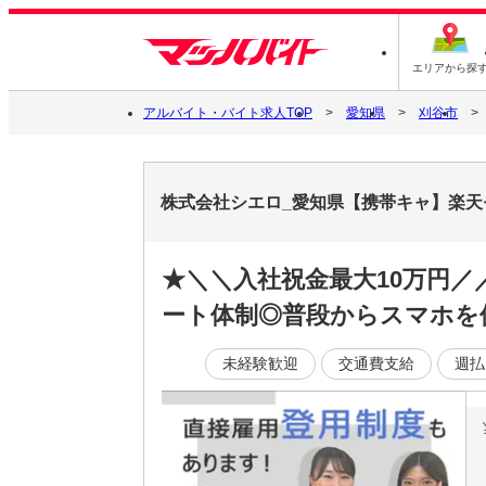
エリアから探
アルバイト・バイト求人TOP
愛知県
刈谷市
株式会社シエロ_愛知県【携帯キャ】楽天
★＼＼入社祝金最大10万円
ート体制◎普段からスマホを
未経験歓迎
交通費支給
週払