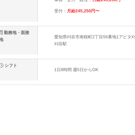
受付：
月給245,250円〜
勤務地・面接
愛知県刈谷市南桜町2丁目56番地1アピタ刈
地
刈谷駅
シフト
1日8時間 週5日からOK