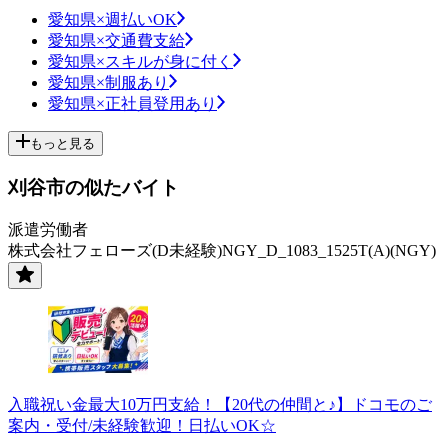
愛知県×週払いOK
愛知県×交通費支給
愛知県×スキルが身に付く
愛知県×制服あり
愛知県×正社員登用あり
もっと見る
刈谷市の似たバイト
派遣労働者
株式会社フェローズ(D未経験)NGY_D_1083_1525T(A)(NGY)
入職祝い金最大10万円支給！【20代の仲間と♪】ドコモのご
案内・受付/未経験歓迎！日払いOK☆