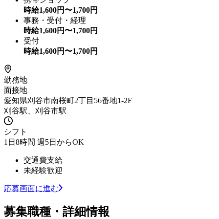
時給
1,600
円〜
1,700
円
事務・受付・経理
時給
1,600
円〜
1,700
円
受付
時給
1,600
円〜
1,700
円
勤務地
面接地
愛知県刈谷市南桜町2丁目56番地1-2F
刈谷駅、刈谷市駅
シフト
1日8時間 週5日からOK
交通費支給
未経験歓迎
応募画面に進む
募集職種・詳細情報