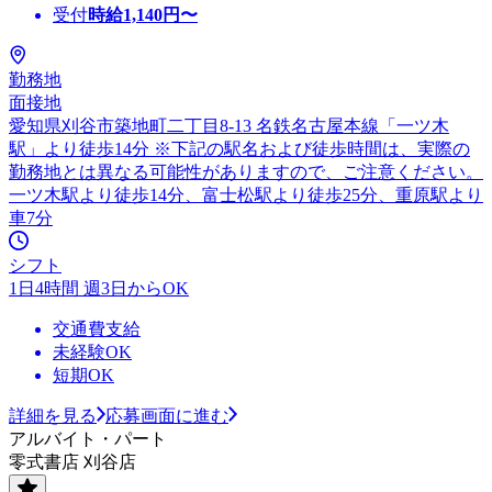
受付
時給
1,140
円〜
勤務地
面接地
愛知県刈谷市築地町二丁目8-13 名鉄名古屋本線「一ツ木
駅」より徒歩14分 ※下記の駅名および徒歩時間は、実際の
勤務地とは異なる可能性がありますので、ご注意ください。
一ツ木駅より徒歩14分、富士松駅より徒歩25分、重原駅より
車7分
シフト
1日4時間 週3日からOK
交通費支給
未経験OK
短期OK
詳細を見る
応募画面に進む
アルバイト・パート
零式書店 刈谷店