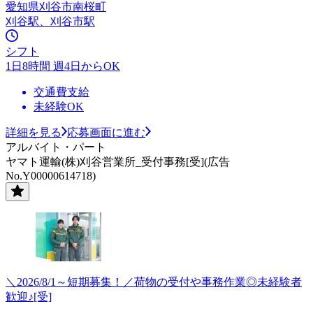
愛知県刈谷市南桜町
刈谷駅、刈谷市駅
シフト
1日8時間 週4日からOK
交通費支給
未経験OK
詳細を見る
応募画面に進む
アルバイト・パート
ヤマト運輸(株)刈谷営業所_受付事務[受](広告
No.Y00000614718)
＼2026/8/1～短期募集！／荷物の受付や事務作業◎未経験者
歓迎♪[受]