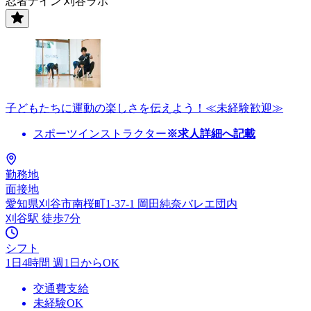
忍者ナイン 刈谷ラボ
子どもたちに運動の楽しさを伝えよう！≪未経験歓迎≫
スポーツインストラクター
※求人詳細へ記載
勤務地
面接地
愛知県刈谷市南桜町1-37-1 岡田純奈バレエ団内
刈谷駅 徒歩7分
シフト
1日4時間 週1日からOK
交通費支給
未経験OK