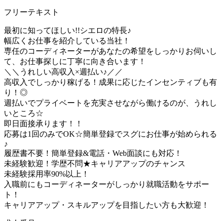
フリーテキスト
最初に知ってほしい!!シエロの特長♪
幅広くお仕事を紹介している当社！
専任のコーディネーターがあなたの希望をしっかりお伺いし
て、お仕事探しに丁寧に向き合います！
＼＼うれしい高収入×週払い♪／／
高収入でしっかり稼げる！成果に応じたインセンティブも有
り！◎
週払いでプライベートを充実させながら働けるのが、うれし
いところ☆
即日面接承ります！！
応募は1回のみでOK☆簡単登録でスグにお仕事が始められる
♪
履歴書不要！簡単登録&電話・Web面談にも対応！
未経験歓迎！学歴不問★キャリアアップのチャンス
未経験採用率90%以上！
入職前にもコーディネーターがしっかり就職活動をサポー
ト！
キャリアアップ・スキルアップを目指したい方も大歓迎！