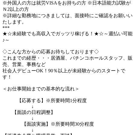
※外国人の方は就労VISAをお持ちの方 ※日本語能力試験が
Ｎ2以上の方
※詳細な勤務地につきましては、面接時にご確認をお願いい
たします。
***
★☆未経験でも高収入でガッツリ稼げる！★☆～週払い可能
♪～
◇こんな方からの応募お待ちしております◇
これまでの経歴・・・居酒屋、パチンコホールスタッフ、販
売、営業、事務など
社会人デビューOK！90％以上が未経験からのスタートで
す！
＜お仕事開始までの基本的な流れ＞
【応募する】※所要時間1分程度
↓
【面談の日程調整】
↓
【面談実施】※所要時間30分程度
↓