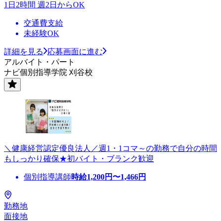
1日2時間 週2日からOK
交通費支給
未経験OK
詳細を見る
応募画面に進む
アルバイト・パート
ナビ個別指導学院 刈谷校
＼健康経営認定優良法人／週1・1コマ～の勤務で自分の時間
もしっかり確保★初バイト・ブランク歓迎
個別指導講師
時給
1,200
円〜
1,466
円
勤務地
面接地