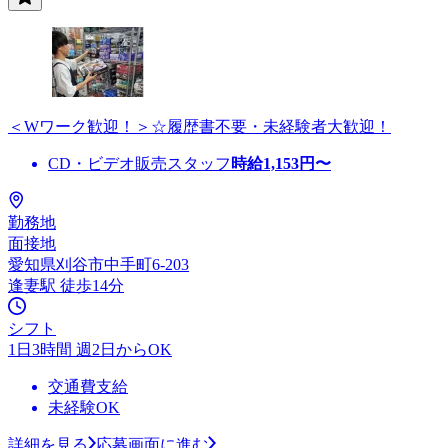
＜Wワーク歓迎！＞☆履歴書不要・未経験者大歓迎！
CD・ビデオ販売スタッフ
時給
1,153
円〜
勤務地
面接地
愛知県刈谷市中手町6-203
逢妻駅 徒歩14分
シフト
1日3時間 週2日からOK
交通費支給
未経験OK
詳細を見る
応募画面に進む