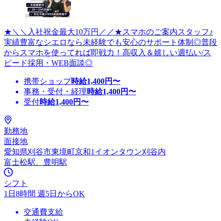
★＼＼入社祝金最大10万円／／★スマホのご案内スタッフ♪
実績豊富なシエロなら未経験でも安心のサポート体制◎普段
からスマホを使ってれば即戦力！高収入＆嬉しい週払い/ス
ピード採用・WEB面談◎
携帯ショップ
時給
1,400
円〜
事務・受付・経理
時給
1,400
円〜
受付
時給
1,400
円〜
勤務地
面接地
愛知県刈谷市東境町京和1イオンタウン刈谷内
富士松駅、豊明駅
シフト
1日8時間 週5日からOK
交通費支給