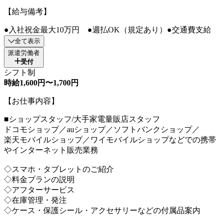
【給与備考】
●入社祝金最大10万円 ●週払OK（規定あり）●交通費支給
全て表示
派遣労働者
受付
シフト制
時給1,600円〜1,700円
【お仕事内容】
■ショップスタッフ/大手家電量販店スタッフ
ドコモショップ／auショップ／ソフトバンクショップ／
楽天モバイルショップ／ワイモバイルショップなどでの携帯
やインターネット販売業務
◇スマホ・タブレットのご紹介
◇料金プランの説明
◇アフターサービス
◇在庫管理・発注
◇ケース・保護シール・アクセサリーなどの付属品案内