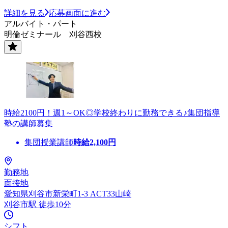
詳細を見る
応募画面に進む
アルバイト・パート
明倫ゼミナール 刈谷西校
時給2100円！週1～OK◎学校終わりに勤務できる♪集団指導
塾の講師募集
集団授業講師
時給
2,100
円
勤務地
面接地
愛知県刈谷市新栄町1-3 ACT33山崎
刈谷市駅 徒歩10分
シフト