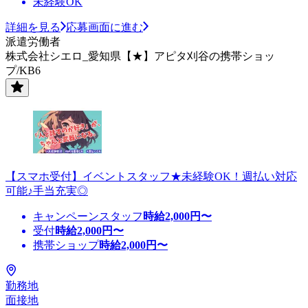
未経験OK
詳細を見る
応募画面に進む
派遣労働者
株式会社シエロ_愛知県【★】アピタ刈谷の携帯ショッ
プ/KB6
【スマホ受付】イベントスタッフ★未経験OK！週払い対応
可能♪手当充実◎
キャンペーンスタッフ
時給
2,000
円〜
受付
時給
2,000
円〜
携帯ショップ
時給
2,000
円〜
勤務地
面接地