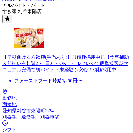
アルバイト・パート
すき家 刈谷東陽店
【早朝働ける方歓迎(手当あり)】◎積極採用中◎【食事補助
＆前払い有】週2・1日2h～OK！セルフレジで簡単接客◎マ
ニュアル完備で初バイト・未経験も安心！積極採用中
ファーストフード
時給
1,250
円〜
勤務地
面接地
愛知県刈谷市東陽町2-24
刈谷駅、逢妻駅、刈谷市駅
シフト