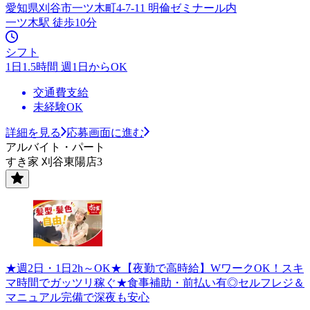
愛知県刈谷市一ツ木町4-7-11 明倫ゼミナール内
一ツ木駅 徒歩10分
シフト
1日1.5時間 週1日からOK
交通費支給
未経験OK
詳細を見る
応募画面に進む
アルバイト・パート
すき家 刈谷東陽店3
★週2日・1日2h～OK★【夜勤で高時給】WワークOK！スキ
マ時間でガッツリ稼ぐ★食事補助・前払い有◎セルフレジ＆
マニュアル完備で深夜も安心