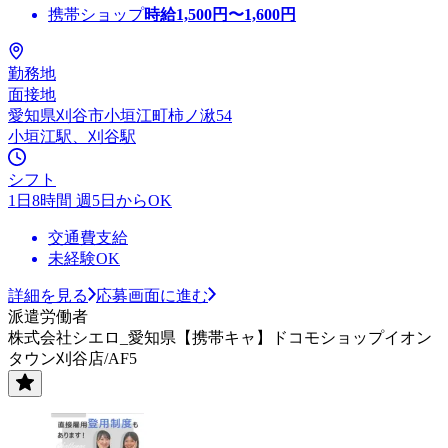
携帯ショップ
時給
1,500
円〜
1,600
円
勤務地
面接地
愛知県刈谷市小垣江町柿ノ湫54
小垣江駅、刈谷駅
シフト
1日8時間 週5日からOK
交通費支給
未経験OK
詳細を見る
応募画面に進む
派遣労働者
株式会社シエロ_愛知県【携帯キャ】ドコモショップイオン
タウン刈谷店/AF5