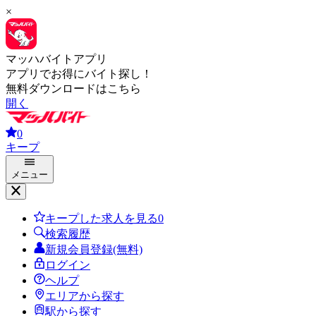
×
マッハバイトアプリ
アプリでお得にバイト探し！
無料ダウンロードはこちら
開く
0
キープ
メニュー
キープした求人を見る
0
検索履歴
新規会員登録(無料)
ログイン
ヘルプ
エリアから探す
駅から探す