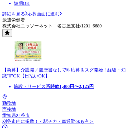
短期OK
詳細を見る
応募画面に進む
派遣労働者
株式会社ニッソーネット 名古屋支社/1201_6680
【急募】介護職／履歴書なしで即応募＆スグ開始！経験・知
識"0"OK【日払いOK】
施設・サービス系
時給
1,400
円〜
2,125
円
勤務地
面接地
愛知県刈谷市
刈谷市内に多数！＜駅チカ・車通勤okも有＞