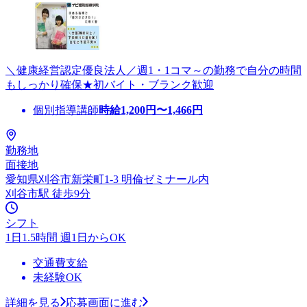
＼健康経営認定優良法人／週1・1コマ～の勤務で自分の時間
もしっかり確保★初バイト・ブランク歓迎
個別指導講師
時給
1,200
円〜
1,466
円
勤務地
面接地
愛知県刈谷市新栄町1-3 明倫ゼミナール内
刈谷市駅 徒歩9分
シフト
1日1.5時間 週1日からOK
交通費支給
未経験OK
詳細を見る
応募画面に進む