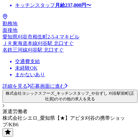
キッチンスタッフ
月給
237,000
円〜
勤務地
面接地
愛知県刈谷市相生町2-5-4 マキビル
ＪＲ東海道本線刈谷駅 北口すぐ
名鉄三河線刈谷駅 北口すぐ
交通費支給
未経験OK
まかないあり
詳細を見る
応募画面に進む
株式会社ヨシックスフーズ_キッチンスタッフ_や台ずし 刈谷駅前町(正
社員)のその他の求人を見る
派遣労働者
株式会社シエロ_愛知県【★】アピタ刈谷の携帯ショッ
プ/KB6