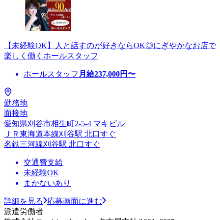
【未経験OK】人と話すのが好きならOK◎にぎやかなお店で
楽しく働くホールスタッフ
ホールスタッフ
月給
237,000
円〜
勤務地
面接地
愛知県刈谷市相生町2-5-4 マキビル
ＪＲ東海道本線刈谷駅 北口すぐ
名鉄三河線刈谷駅 北口すぐ
交通費支給
未経験OK
まかないあり
詳細を見る
応募画面に進む
派遣労働者