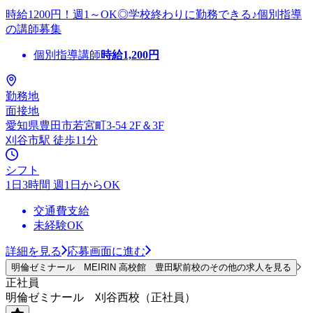
時給1200円！週1～OK◎学校終わりに勤務できる♪個別指導
の講師募集
個別指導講師
時給
1,200
円
勤務地
面接地
愛知県豊田市若宮町3-54 2F＆3F
刈谷市駅 徒歩11分
シフト
1日3時間 週1日からOK
交通費支給
未経験OK
詳細を見る
応募画面に進む
明倫ゼミナール MEIRIN 高校館 豊田駅前校のその他の求人を見る
正社員
明倫ゼミナール 刈谷西校（正社員）