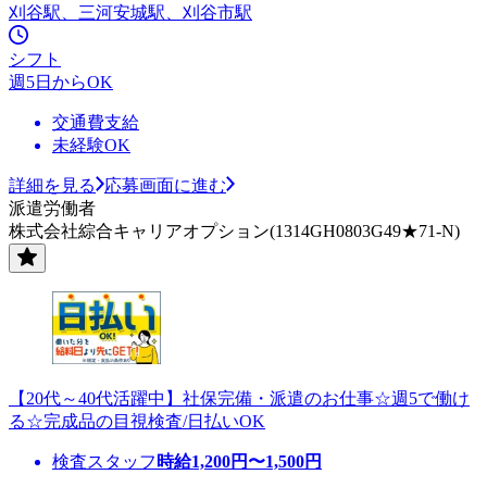
刈谷駅、三河安城駅、刈谷市駅
シフト
週5日からOK
交通費支給
未経験OK
詳細を見る
応募画面に進む
派遣労働者
株式会社綜合キャリアオプション(1314GH0803G49★71-N)
【20代～40代活躍中】社保完備・派遣のお仕事☆週5で働け
る☆完成品の目視検査/日払いOK
検査スタッフ
時給
1,200
円〜
1,500
円