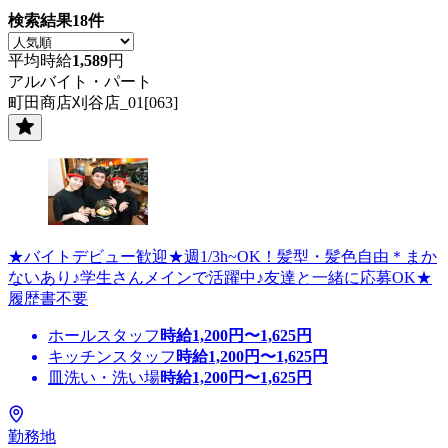
検索結果
18
件
平均時給
1,589
円
アルバイト・パート
町田商店刈谷店_01[063]
★バイトデビュー歓迎★週1/3h~OK！髪型・髪色自由＊まか
ないあり♪学生さんメインで活躍中♪友達と一緒に応募OK★
履歴書不要
ホールスタッフ
時給
1,200
円〜
1,625
円
キッチンスタッフ
時給
1,200
円〜
1,625
円
皿洗い・洗い場
時給
1,200
円〜
1,625
円
勤務地