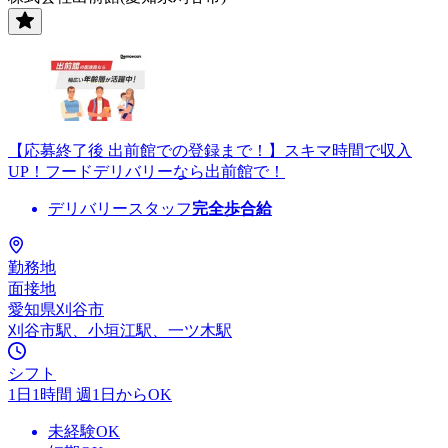
【応募終了後 出前館での登録まで！】スキマ時間で収入
UP！フードデリバリーなら出前館で！
デリバリースタッフ
完全歩合給
勤務地
面接地
愛知県刈谷市
刈谷市駅、小垣江駅、一ツ木駅
シフト
1日1時間 週1日からOK
未経験OK