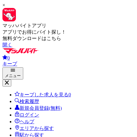
×
マッハバイトアプリ
アプリでお得にバイト探し！
無料ダウンロードはこちら
開く
0
キープ
メニュー
キープした求人を見る
0
検索履歴
新規会員登録(無料)
ログイン
ヘルプ
エリアから探す
駅から探す