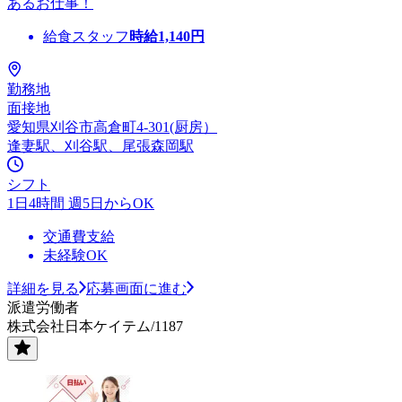
あるお仕事！
給食スタッフ
時給
1,140
円
勤務地
面接地
愛知県刈谷市高倉町4-301(厨房）
逢妻駅、刈谷駅、尾張森岡駅
シフト
1日4時間 週5日からOK
交通費支給
未経験OK
詳細を見る
応募画面に進む
派遣労働者
株式会社日本ケイテム/1187