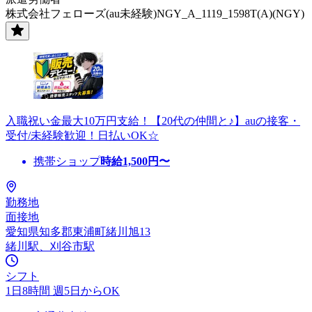
株式会社フェローズ(au未経験)NGY_A_1119_1598T(A)(NGY)
入職祝い金最大10万円支給！【20代の仲間と♪】auの接客・
受付/未経験歓迎！日払いOK☆
携帯ショップ
時給
1,500
円〜
勤務地
面接地
愛知県知多郡東浦町緒川旭13
緒川駅、刈谷市駅
シフト
1日8時間 週5日からOK