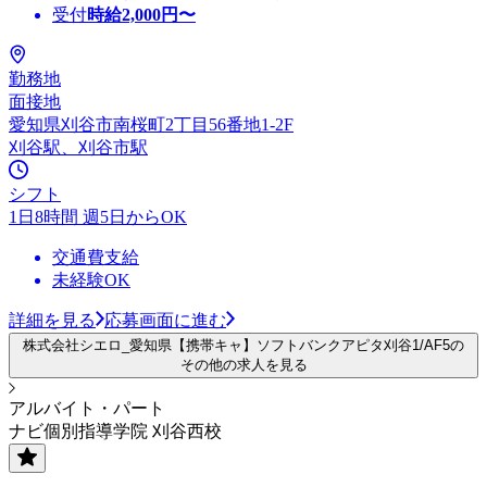
受付
時給
2,000
円〜
勤務地
面接地
愛知県刈谷市南桜町2丁目56番地1-2F
刈谷駅、刈谷市駅
シフト
1日8時間 週5日からOK
交通費支給
未経験OK
詳細を見る
応募画面に進む
株式会社シエロ_愛知県【携帯キャ】ソフトバンクアピタ刈谷1/AF5の
その他の求人を見る
アルバイト・パート
ナビ個別指導学院 刈谷西校