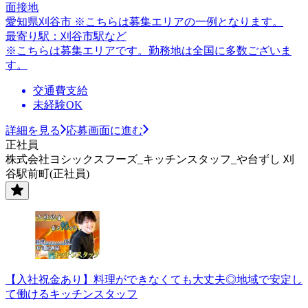
面接地
愛知県刈谷市 ※こちらは募集エリアの一例となります。
最寄り駅：刈谷市駅など
※こちらは募集エリアです。勤務地は全国に多数ございま
す。
交通費支給
未経験OK
詳細を見る
応募画面に進む
正社員
株式会社ヨシックスフーズ_キッチンスタッフ_や台ずし 刈
谷駅前町(正社員)
【入社祝金あり】料理ができなくても大丈夫◎地域で安定し
て働けるキッチンスタッフ