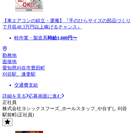
【車エアコンの組立・運搬】『手のひらサイズの部品づくり
で月収48.3万円以上稼げるチャンス』
軽作業・製造系
時給
1,600
円〜
勤務地
面接地
愛知県刈谷市豊田町
刈谷駅、逢妻駅
交通費支給
詳細を見る
応募画面に進む
正社員
株式会社ヨシックスフーズ_ホールスタッフ_や台ずし 刈谷
駅前町(正社員)