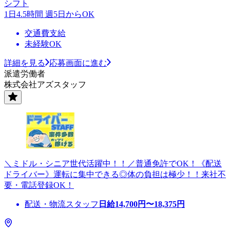
シフト
1日4.5時間 週5日からOK
交通費支給
未経験OK
詳細を見る
応募画面に進む
派遣労働者
株式会社アズスタッフ
＼ミドル・シニア世代活躍中！！／普通免許でOK！《配送
ドライバー》運転に集中できる◎体の負担は極少！！来社不
要・電話登録OK！
配送・物流スタッフ
日給
14,700
円〜
18,375
円