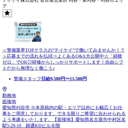
テイケイ株式会社 名古屋営業所 刈谷・東刈谷・刈谷市エリ
ア
＜警備業界TOPクラスの”テイケイ”で働いてみませんか！？
＞応募までの流れを払拭⇒よくあるQ&A大公開中☆「経験
ゼロ」でOK◎研修からしっかりサポートします！自由シフ
トだから無理なく働こう♪
警備スタッフ
日給
9,500
円〜
11,500
円
勤務地
面接地
愛知県刈谷市 ※本原稿内の駅・エリア以外にも幅広くお仕
事をご用意しております。できる限りご希望に合わせられる
よう考慮をいたします。【面接地】愛知県名古屋市中村区名
駅5-29-10 錦通KDビル８階