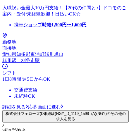
入職祝い金最大10万円支給！【20代の仲間と♪】ドコモのご
案内・受付/未経験歓迎！日払いOK☆
携帯ショップ
時給
1,500
円〜
1,600
円
勤務地
面接地
愛知県知多郡東浦町緒川旭13
緒川駅、刈谷市駅
シフト
1日8時間 週5日からOK
交通費支給
未経験OK
詳細を見る
応募画面に進む
株式会社フェローズ(D未経験)NGY_D_1119_1598T(A)(NGY)のその他の
求人を見る
派遣労働者