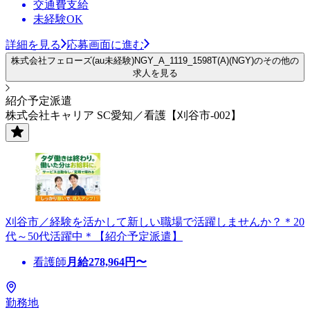
交通費支給
未経験OK
詳細を見る
応募画面に進む
株式会社フェローズ(au未経験)NGY_A_1119_1598T(A)(NGY)のその他の
求人を見る
紹介予定派遣
株式会社キャリア SC愛知／看護【刈谷市-002】
刈谷市／経験を活かして新しい職場で活躍しませんか？＊20
代～50代活躍中＊【紹介予定派遣】
看護師
月給
278,964
円〜
勤務地