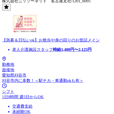
株式会社ニッソーネット 名古屋支社/1201_6095
【急募＆日払いok】お散歩や身の回りのお世話メイン
老人介護施設スタッフ
時給
1,400
円〜
2,125
円
勤務地
面接地
愛知県刈谷市
刈谷市内に多数！＜駅チカ・車通勤okも有＞
シフト
1日8時間 週5日からOK
交通費支給
未経験OK