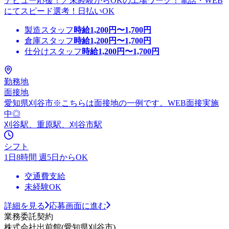
デビュー応援！／未経験からOKの工場ワーク！電話・WEB
にてスピード選考！日払いOK
製造スタッフ
時給
1,200
円〜
1,700
円
倉庫スタッフ
時給
1,200
円〜
1,700
円
仕分けスタッフ
時給
1,200
円〜
1,700
円
勤務地
面接地
愛知県刈谷市※こちらは面接地の一例です。WEB面接実施
中◎
刈谷駅、重原駅、刈谷市駅
シフト
1日8時間 週5日からOK
交通費支給
未経験OK
詳細を見る
応募画面に進む
業務委託契約
株式会社出前館(愛知県刈谷市)