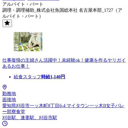
アルバイト・パート
調理・調理補助_株式会社魚国総本社 名古屋本部_1727（ア
ルバイト・パート）
仕事復帰の主婦さん活躍中！未経験ok！健康を作るヤリガイ
あるお仕事！
給食スタッフ
時給
1,140
円
勤務地
面接地
愛知県刈谷市一ッ木町8丁目6-4 マイタウン一ッ木II女子バレ
ー部寮食堂
刈谷駅、逢妻駅、刈谷市駅