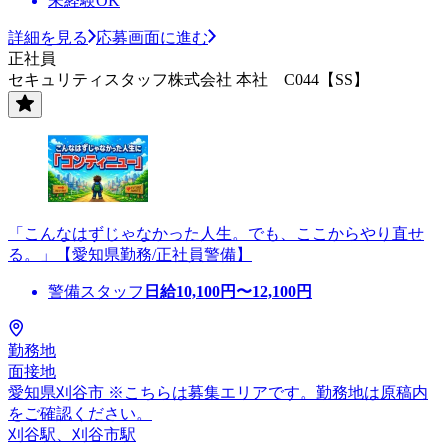
未経験OK
詳細を見る
応募画面に進む
正社員
セキュリティスタッフ株式会社 本社 C044【SS】
「こんなはずじゃなかった人生。でも、ここからやり直せ
る。」【愛知県勤務/正社員警備】
警備スタッフ
日給
10,100
円〜
12,100
円
勤務地
面接地
愛知県刈谷市 ※こちらは募集エリアです。勤務地は原稿内
をご確認ください。
刈谷駅、刈谷市駅