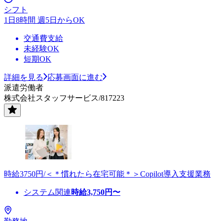
シフト
1日8時間 週5日からOK
交通費支給
未経験OK
短期OK
詳細を見る
応募画面に進む
派遣労働者
株式会社スタッフサービス/817223
時給3750円/＜＊慣れたら在宅可能＊＞Copilot導入支援業務
システム関連
時給
3,750
円〜