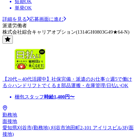
短期OK
単発OK
詳細を見る
応募画面に進む
派遣労働者
株式会社綜合キャリアオプション(1314GH0803G49★64-N)
【20代～40代活躍中】社保完備・派遣のお仕事☆週5で働け
る☆ハンドリフトでくるま部品運搬・在庫管理/日払いOK
梱包スタッフ
時給
1,400
円〜
勤務地
面接地
愛知県刈谷市(勤務地) 刈谷市池田町2-101 アイリスビル3F(面
接地)