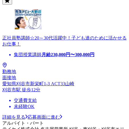
正社員塾講師☆20～30代活躍中！子ども達のために活かせる
お仕事！
集団授業講師
月給
230,000
円〜
300,000
円
勤務地
面接地
愛知県刈谷市新栄町1-3 ACT33山崎
刈谷市駅 徒歩12分
交通費支給
未経験OK
詳細を見る
応募画面に進む
アルバイト・パート