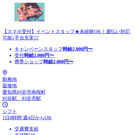
【スマホ受付】イベントスタッフ★未経験OK！週払い対応
可能♪手当充実◎
キャンペーンスタッフ
時給
2,000
円〜
受付
時給
2,000
円〜
携帯ショップ
時給
2,000
円〜
勤務地
面接地
愛知県刈谷市南桜町
刈谷駅、刈谷市駅
シフト
1日8時間 週4日からOK
交通費支給