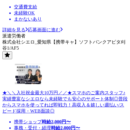
交通費支給
未経験OK
まかないあり
詳細を見る
応募画面に進む
派遣労働者
株式会社シエロ_愛知県【携帯キャ】ソフトバンクアピタ刈
谷1/AF5
★＼＼入社祝金最大10万円／／★スマホのご案内スタッフ♪
実績豊富なシエロなら未経験でも安心のサポート体制◎普段
からスマホを使ってれば即戦力！高収入＆嬉しい週払い/ス
ピード採用・WEB面談◎
携帯ショップ
時給
2,000
円〜
事務・受付・経理
時給
2,000
円〜