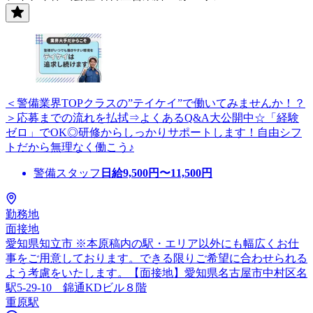
＜警備業界TOPクラスの”テイケイ”で働いてみませんか！？
＞応募までの流れを払拭⇒よくあるQ&A大公開中☆「経験
ゼロ」でOK◎研修からしっかりサポートします！自由シフ
トだから無理なく働こう♪
警備スタッフ
日給
9,500
円〜
11,500
円
勤務地
面接地
愛知県知立市 ※本原稿内の駅・エリア以外にも幅広くお仕
事をご用意しております。できる限りご希望に合わせられる
よう考慮をいたします。【面接地】愛知県名古屋市中村区名
駅5-29-10 錦通KDビル８階
重原駅