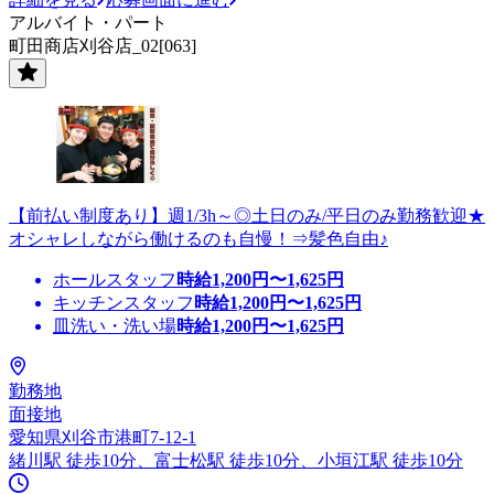
アルバイト・パート
町田商店刈谷店_02[063]
【前払い制度あり】週1/3h～◎土日のみ/平日のみ勤務歓迎★
オシャレしながら働けるのも自慢！⇒髪色自由♪
ホールスタッフ
時給
1,200
円〜
1,625
円
キッチンスタッフ
時給
1,200
円〜
1,625
円
皿洗い・洗い場
時給
1,200
円〜
1,625
円
勤務地
面接地
愛知県刈谷市港町7-12-1
緒川駅 徒歩10分、富士松駅 徒歩10分、小垣江駅 徒歩10分