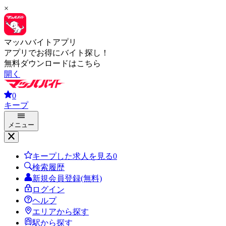
×
マッハバイトアプリ
アプリでお得にバイト探し！
無料ダウンロードはこちら
開く
0
キープ
メニュー
キープした求人を見る
0
検索履歴
新規会員登録(無料)
ログイン
ヘルプ
エリアから探す
駅から探す