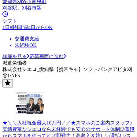
愛知県刈谷市南桜町
刈谷駅、刈谷市駅
シフト
1日8時間 週4日からOK
交通費支給
未経験OK
詳細を見る
応募画面に進む
派遣労働者
株式会社シエロ_愛知県【携帯キャ】ソフトバンクアピタ刈
谷1/AF5
★＼＼入社祝金最大10万円／／★スマホのご案内スタッフ♪
実績豊富なシエロなら未経験でも安心のサポート体制◎普段
からスマホを使ってれば即戦力！高収入＆嬉しい週払い/ス