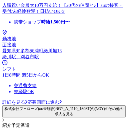
入職祝い金最大10万円支給！【20代の仲間と♪】auの接客・
受付/未経験歓迎！日払いOK☆
携帯ショップ
時給
1,500
円〜
勤務地
面接地
愛知県知多郡東浦町緒川旭13
緒川駅、刈谷市駅
シフト
1日8時間 週5日からOK
交通費支給
未経験OK
詳細を見る
応募画面に進む
株式会社フェローズ(au未経験)NGY_A_1119_1598T(A)(NGY)のその他の
求人を見る
紹介予定派遣