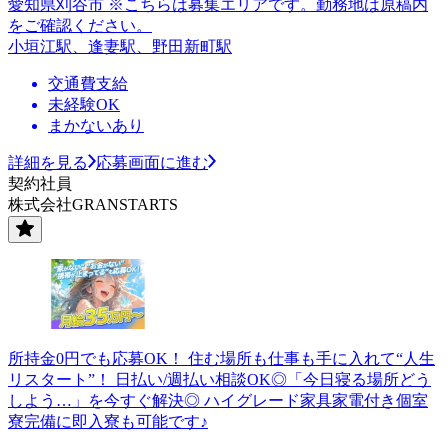
愛知県刈谷市 ※こちらは募集エリアです。勤務地は原稿内
をご確認ください。
小垣江駅、逢妻駅、野田新町駅
交通費支給
未経験OK
まかないあり
詳細を見る
応募画面に進む
契約社員
株式会社GRANSTARTS
所持金0円でも応募OK！ 住む場所も仕事も手に入れて“人生
リスタート”！ 日払い/週払い相談OK◎「今日寝る場所どう
しよう…」を今すぐ解決◎ ハイグレード家具家電付き個室
寮完備に即入寮も可能です♪