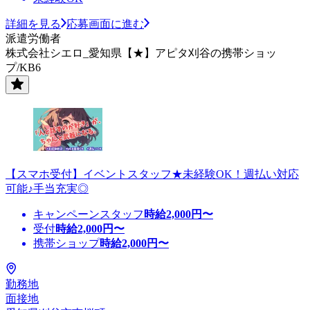
詳細を見る
応募画面に進む
派遣労働者
株式会社シエロ_愛知県【★】アピタ刈谷の携帯ショッ
プ/KB6
【スマホ受付】イベントスタッフ★未経験OK！週払い対応
可能♪手当充実◎
キャンペーンスタッフ
時給
2,000
円〜
受付
時給
2,000
円〜
携帯ショップ
時給
2,000
円〜
勤務地
面接地