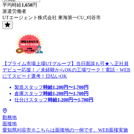
平均時給
1,658
円
派遣労働者
UTエージェント株式会社 東海第一CU_刈谷市
【プライム市場上場UTグループ】当日面談も可★＼正社員
デビュー応援！／未経験からOKの工場ワーク！電話・WEB
にてスピード選考！日払いOK
製造スタッフ
時給
1,200
円〜
1,700
円
倉庫スタッフ
時給
1,200
円〜
1,700
円
仕分けスタッフ
時給
1,200
円〜
1,700
円
勤務地
面接地
愛知県刈谷市※こちらは面接地の一例です。WEB面接実施