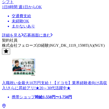
シフト
1日8時間 週1日からOK
交通費支給
未経験OK
まかないあり
詳細を見る
応募画面に進む
契約社員
株式会社フェローズ(D経験)NGY_DK_1119_1598T(A)(NGY)
入職祝い金最大10万円支給！【ドコモ】業界経験者向け高収
入!さらに昇給アリ!★20～30代活躍中★
携帯ショップ
時給
1,550
円〜
1,750
円