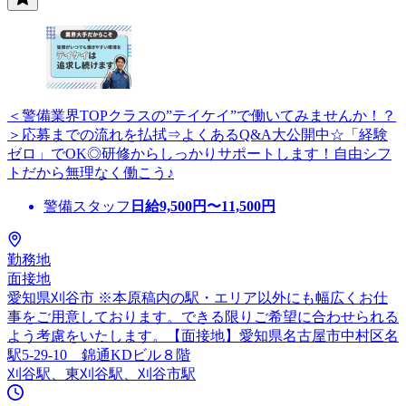
＜警備業界TOPクラスの”テイケイ”で働いてみませんか！？
＞応募までの流れを払拭⇒よくあるQ&A大公開中☆「経験
ゼロ」でOK◎研修からしっかりサポートします！自由シフ
トだから無理なく働こう♪
警備スタッフ
日給
9,500
円〜
11,500
円
勤務地
面接地
愛知県刈谷市 ※本原稿内の駅・エリア以外にも幅広くお仕
事をご用意しております。できる限りご希望に合わせられる
よう考慮をいたします。【面接地】愛知県名古屋市中村区名
駅5-29-10 錦通KDビル８階
刈谷駅、東刈谷駅、刈谷市駅