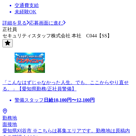
交通費支給
未経験OK
詳細を見る
応募画面に進む
正社員
セキュリティスタッフ株式会社 本社 C044【SS】
「こんなはずじゃなかった人生。でも、ここからやり直せ
る。」【愛知県勤務/正社員警備】
警備スタッフ
日給
10,100
円〜
12,100
円
勤務地
面接地
愛知県刈谷市 ※こちらは募集エリアです。勤務地は原稿内