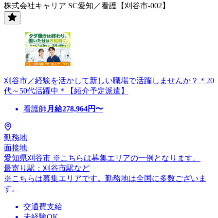
株式会社キャリア SC愛知／看護【刈谷市-002】
刈谷市／経験を活かして新しい職場で活躍しませんか？＊20
代～50代活躍中＊【紹介予定派遣】
看護師
月給
278,964
円〜
勤務地
面接地
愛知県刈谷市 ※こちらは募集エリアの一例となります。
最寄り駅：刈谷市駅など
※こちらは募集エリアです。勤務地は全国に多数ございま
す。
交通費支給
未経験OK