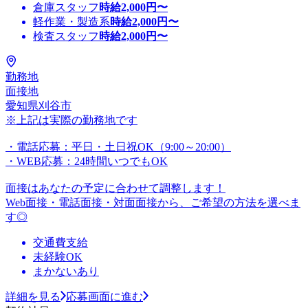
倉庫スタッフ
時給
2,000
円〜
軽作業・製造系
時給
2,000
円〜
検査スタッフ
時給
2,000
円〜
勤務地
面接地
愛知県刈谷市
※上記は実際の勤務地です
・電話応募：平日・土日祝OK（9:00～20:00）
・WEB応募：24時間いつでもOK
面接はあなたの予定に合わせて調整します！
Web面接・電話面接・対面面接から、ご希望の方法を選べま
す◎
交通費支給
未経験OK
まかないあり
詳細を見る
応募画面に進む