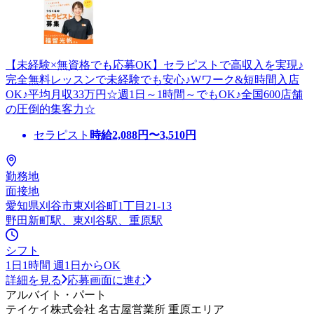
【未経験×無資格でも応募OK】セラピストで高収入を実現♪
完全無料レッスンで未経験でも安心♪Wワーク&短時間入店
OK♪平均月収33万円☆週1日～1時間～でもOK♪全国600店舗
の圧倒的集客力☆
セラピスト
時給
2,088
円〜
3,510
円
勤務地
面接地
愛知県刈谷市東刈谷町1丁目21-13
野田新町駅、東刈谷駅、重原駅
シフト
1日1時間 週1日からOK
詳細を見る
応募画面に進む
アルバイト・パート
テイケイ株式会社 名古屋営業所 重原エリア