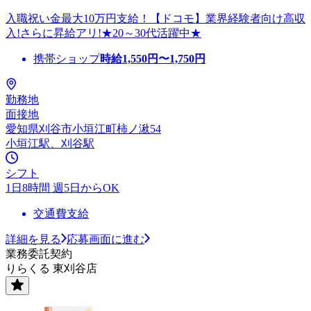
入職祝い金最大10万円支給！【ドコモ】業界経験者向け高収
入!さらに昇給アリ!★20～30代活躍中★
携帯ショップ
時給
1,550
円〜
1,750
円
勤務地
面接地
愛知県刈谷市小垣江町柿ノ湫54
小垣江駅、刈谷駅
シフト
1日8時間 週5日からOK
交通費支給
詳細を見る
応募画面に進む
業務委託契約
りらくる 東刈谷店