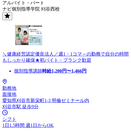
アルバイト・パート
ナビ個別指導学院 刈谷西校
＼健康経営認定優良法人／週1・1コマ～の勤務で自分の時間
もしっかり確保★初バイト・ブランク歓迎
個別指導講師
時給
1,200
円〜
1,466
円
勤務地
面接地
愛知県刈谷市新栄町1-3 明倫ゼミナール内
刈谷市駅 徒歩9分
シフト
1日1.5時間 週1日からOK