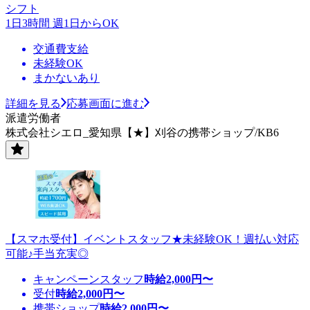
シフト
1日3時間 週1日からOK
交通費支給
未経験OK
まかないあり
詳細を見る
応募画面に進む
派遣労働者
株式会社シエロ_愛知県【★】刈谷の携帯ショップ/KB6
【スマホ受付】イベントスタッフ★未経験OK！週払い対応
可能♪手当充実◎
キャンペーンスタッフ
時給
2,000
円〜
受付
時給
2,000
円〜
携帯ショップ
時給
2,000
円〜