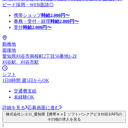
ピード採用・WEB面談◎
携帯ショップ
時給
2,000
円〜
事務・受付・経理
時給
2,000
円〜
受付
時給
2,000
円〜
勤務地
面接地
愛知県刈谷市南桜町2丁目56番地1-2F
刈谷駅、刈谷市駅
シフト
1日8時間 週5日からOK
交通費支給
未経験OK
詳細を見る
応募画面に進む
株式会社シエロ_愛知県【携帯キャ】ソフトバンクアピタ刈谷1/AF5の
その他の求人を見る