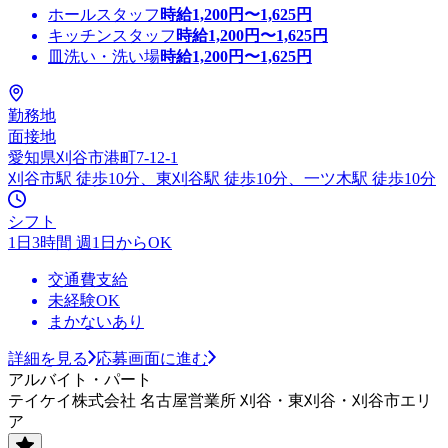
ホールスタッフ
時給
1,200
円〜
1,625
円
キッチンスタッフ
時給
1,200
円〜
1,625
円
皿洗い・洗い場
時給
1,200
円〜
1,625
円
勤務地
面接地
愛知県刈谷市港町7-12-1
刈谷市駅 徒歩10分、東刈谷駅 徒歩10分、一ツ木駅 徒歩10分
シフト
1日3時間 週1日からOK
交通費支給
未経験OK
まかないあり
詳細を見る
応募画面に進む
アルバイト・パート
テイケイ株式会社 名古屋営業所 刈谷・東刈谷・刈谷市エリ
ア