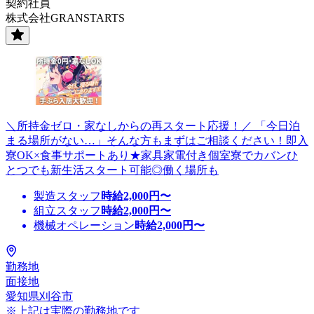
契約社員
株式会社GRANSTARTS
＼所持金ゼロ・家なしからの再スタート応援！／ 「今日泊
まる場所がない…」そんな方もまずはご相談ください！即入
寮OK×食事サポートあり★家具家電付き個室寮でカバンひ
とつでも新生活スタート可能◎働く場所も
製造スタッフ
時給
2,000
円〜
組立スタッフ
時給
2,000
円〜
機械オペレーション
時給
2,000
円〜
勤務地
面接地
愛知県刈谷市
※上記は実際の勤務地です