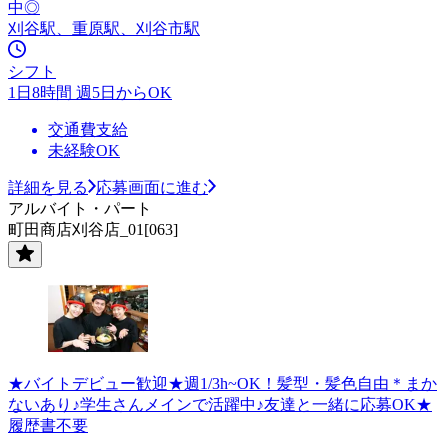
中◎
刈谷駅、重原駅、刈谷市駅
シフト
1日8時間 週5日からOK
交通費支給
未経験OK
詳細を見る
応募画面に進む
アルバイト・パート
町田商店刈谷店_01[063]
★バイトデビュー歓迎★週1/3h~OK！髪型・髪色自由＊まか
ないあり♪学生さんメインで活躍中♪友達と一緒に応募OK★
履歴書不要