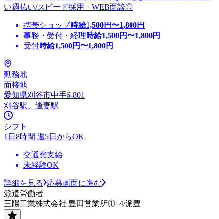
い週払い/スピード採用・WEB面談◎
携帯ショップ
時給
1,500
円〜
1,800
円
事務・受付・経理
時給
1,500
円〜
1,800
円
受付
時給
1,500
円〜
1,800
円
勤務地
面接地
愛知県刈谷市中手6-801
刈谷駅、逢妻駅
シフト
1日8時間 週5日からOK
交通費支給
未経験OK
詳細を見る
応募画面に進む
派遣労働者
三陽工業株式会社 豊田営業所①_4/派豊