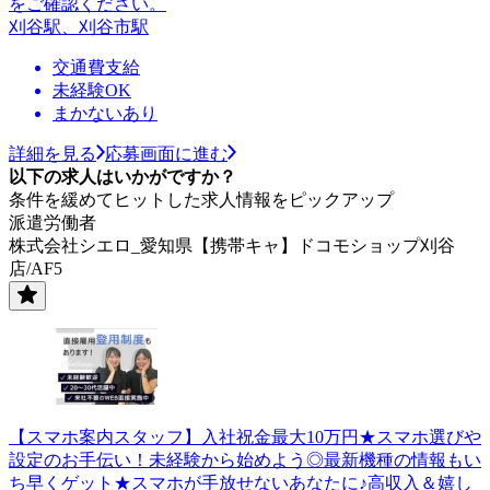
をご確認ください。
刈谷駅、刈谷市駅
交通費支給
未経験OK
まかないあり
詳細を見る
応募画面に進む
以下の求人はいかがですか？
条件を緩めてヒットした求人情報をピックアップ
派遣労働者
株式会社シエロ_愛知県【携帯キャ】ドコモショップ刈谷
店/AF5
【スマホ案内スタッフ】入社祝金最大10万円★スマホ選びや
設定のお手伝い！未経験から始めよう◎最新機種の情報もい
ち早くゲット★スマホが手放せないあなたに♪高収入＆嬉し