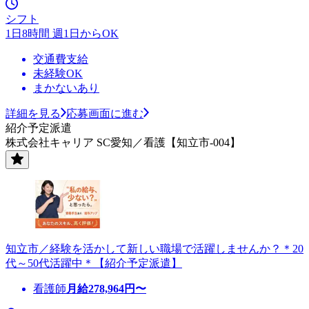
シフト
1日8時間 週1日からOK
交通費支給
未経験OK
まかないあり
詳細を見る
応募画面に進む
紹介予定派遣
株式会社キャリア SC愛知／看護【知立市-004】
知立市／経験を活かして新しい職場で活躍しませんか？＊20
代～50代活躍中＊【紹介予定派遣】
看護師
月給
278,964
円〜