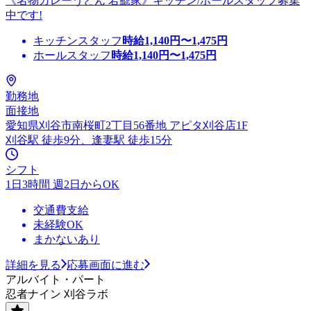
《名物カレーうどん 若鯱家》キッチン/ホールスタッフ募集
中です!
キッチンスタッフ
時給
1,140
円〜
1,475
円
ホールスタッフ
時給
1,140
円〜
1,475
円
勤務地
面接地
愛知県刈谷市南桜町2丁目56番地 アピタ刈谷店1F
刈谷駅 徒歩9分、逢妻駅 徒歩15分
シフト
1日3時間 週2日からOK
交通費支給
未経験OK
まかないあり
詳細を見る
応募画面に進む
アルバイト・パート
忍者ナイン 刈谷ラボ