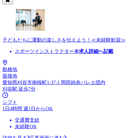
子どもたちに運動の楽しさを伝えよう！≪未経験歓迎≫
スポーツインストラクター
※求人詳細へ記載
勤務地
面接地
愛知県刈谷市南桜町1-37-1 岡田純奈バレエ団内
刈谷駅 徒歩7分
シフト
1日4時間 週1日からOK
交通費支給
未経験OK
詳細を見る
応募画面に進む