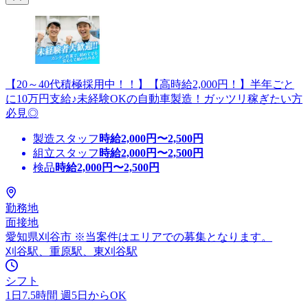
【20～40代積極採用中！！】【高時給2,000円！】半年ごと
に10万円支給♪未経験OKの自動車製造！ガッツリ稼ぎたい方
必見◎
製造スタッフ
時給
2,000
円〜
2,500
円
組立スタッフ
時給
2,000
円〜
2,500
円
検品
時給
2,000
円〜
2,500
円
勤務地
面接地
愛知県刈谷市 ※当案件はエリアでの募集となります。
刈谷駅、重原駅、東刈谷駅
シフト
1日7.5時間 週5日からOK