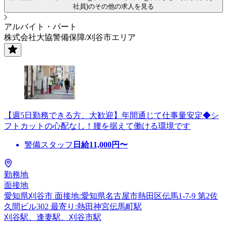
社員)のその他の求人を見る
アルバイト・パート
株式会社大協警備保障/刈谷市エリア
【週5日勤務できる方、大歓迎】年間通じて仕事量安定◆シ
フトカットの心配なし！腰を据えて働ける環境です
警備スタッフ
日給
11,000
円〜
勤務地
面接地
愛知県刈谷市 面接地:愛知県名古屋市熱田区伝馬1-7-9 第2佐
久間ビル302 最寄り:熱田神宮伝馬町駅
刈谷駅、逢妻駅、刈谷市駅