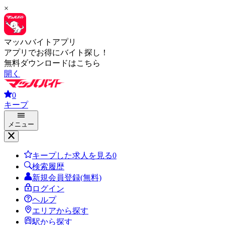
×
マッハバイトアプリ
アプリでお得にバイト探し！
無料ダウンロードはこちら
開く
0
キープ
メニュー
キープした求人を見る
0
検索履歴
新規会員登録(無料)
ログイン
ヘルプ
エリアから探す
駅から探す