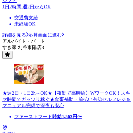
シフト
1日2時間 週2日からOK
交通費支給
未経験OK
詳細を見る
応募画面に進む
アルバイト・パート
すき家 刈谷東陽店3
★週2日・1日2h～OK★【夜勤で高時給】WワークOK！スキ
マ時間でガッツリ稼ぐ★食事補助・前払い有◎セルフレジ＆
マニュアル完備で深夜も安心
ファーストフード
時給
1,563
円〜