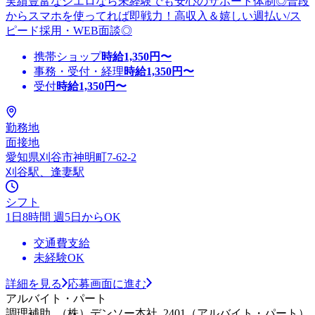
実績豊富なシエロなら未経験でも安心のサポート体制◎普段
からスマホを使ってれば即戦力！高収入＆嬉しい週払い/ス
ピード採用・WEB面談◎
携帯ショップ
時給
1,350
円〜
事務・受付・経理
時給
1,350
円〜
受付
時給
1,350
円〜
勤務地
面接地
愛知県刈谷市神明町7-62-2
刈谷駅、逢妻駅
シフト
1日8時間 週5日からOK
交通費支給
未経験OK
詳細を見る
応募画面に進む
アルバイト・パート
調理補助_（株）デンソー本社_2401（アルバイト・パート）