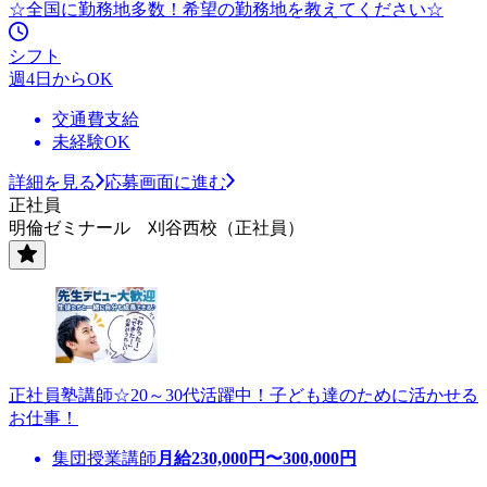
☆全国に勤務地多数！希望の勤務地を教えてください☆
シフト
週4日からOK
交通費支給
未経験OK
詳細を見る
応募画面に進む
正社員
明倫ゼミナール 刈谷西校（正社員）
正社員塾講師☆20～30代活躍中！子ども達のために活かせる
お仕事！
集団授業講師
月給
230,000
円〜
300,000
円