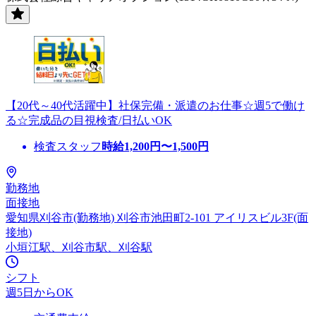
【20代～40代活躍中】社保完備・派遣のお仕事☆週5で働け
る☆完成品の目視検査/日払いOK
検査スタッフ
時給
1,200
円〜
1,500
円
勤務地
面接地
愛知県刈谷市(勤務地) 刈谷市池田町2-101 アイリスビル3F(面
接地)
小垣江駅、刈谷市駅、刈谷駅
シフト
週5日からOK