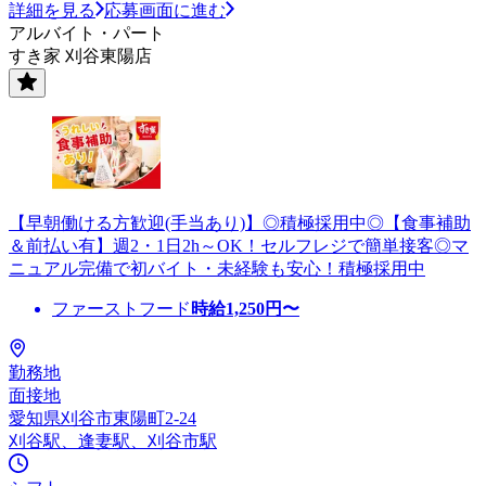
詳細を見る
応募画面に進む
アルバイト・パート
すき家 刈谷東陽店
【早朝働ける方歓迎(手当あり)】◎積極採用中◎【食事補助
＆前払い有】週2・1日2h～OK！セルフレジで簡単接客◎マ
ニュアル完備で初バイト・未経験も安心！積極採用中
ファーストフード
時給
1,250
円〜
勤務地
面接地
愛知県刈谷市東陽町2-24
刈谷駅、逢妻駅、刈谷市駅