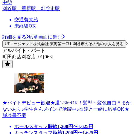
中◎
刈谷駅、重原駅、刈谷市駅
交通費支給
未経験OK
詳細を見る
応募画面に進む
UTエージェント株式会社 東海第一CU_刈谷市のその他の求人を見る
アルバイト・パート
町田商店刈谷店_01[063]
★バイトデビュー歓迎★週1/3h~OK！髪型・髪色自由＊まか
ないあり♪学生さんメインで活躍中♪友達と一緒に応募OK★
履歴書不要
ホールスタッフ
時給
1,200
円〜
1,625
円
キッチンスタッフ
時給
1,200
円〜
1,625
円