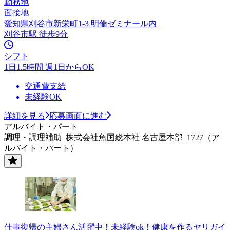
勤務地
面接地
愛知県刈谷市新栄町1-3 明倫ゼミナール内
刈谷市駅 徒歩9分
シフト
1日1.5時間 週1日からOK
交通費支給
未経験OK
詳細を見る
応募画面に進む
アルバイト・パート
調理・調理補助_株式会社魚国総本社 名古屋本部_1727（ア
ルバイト・パート）
仕事復帰の主婦さん活躍中！未経験ok！健康を作るヤリガイ