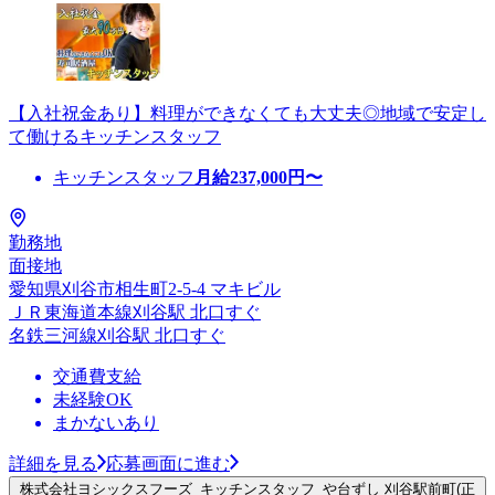
【入社祝金あり】料理ができなくても大丈夫◎地域で安定し
て働けるキッチンスタッフ
キッチンスタッフ
月給
237,000
円〜
勤務地
面接地
愛知県刈谷市相生町2-5-4 マキビル
ＪＲ東海道本線刈谷駅 北口すぐ
名鉄三河線刈谷駅 北口すぐ
交通費支給
未経験OK
まかないあり
詳細を見る
応募画面に進む
株式会社ヨシックスフーズ_キッチンスタッフ_や台ずし 刈谷駅前町(正