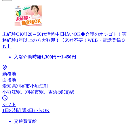
未経験OK◎20～50代活躍中日払いOK◆介護のオシゴト！実
務経験1年以上の方大歓迎！【来社不要！WEB・電話登録Ｏ
Ｋ】
入浴介助
時給
1,300
円〜
1,450
円
勤務地
面接地
愛知県刈谷市小垣江町
小垣江駅、刈谷市駅、吉浜(愛知)駅
シフト
1日8時間 週3日からOK
交通費支給