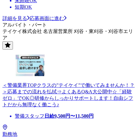
未経験OK
短期OK
詳細を見る
応募画面に進む
アルバイト・パート
テイケイ株式会社 名古屋営業所 刈谷・東刈谷・刈谷市エリ
ア
＜警備業界TOPクラスの”テイケイ”で働いてみませんか！？
＞応募までの流れを払拭⇒よくあるQ&A大公開中☆「経験
ゼロ」でOK◎研修からしっかりサポートします！自由シフ
トだから無理なく働こう♪
警備スタッフ
日給
9,500
円〜
11,500
円
勤務地