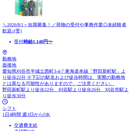
＼2026/8/1～短期募集！／荷物の受付や事務作業◎未経験者
歓迎♪[受]
受付
時給
1,140
円〜
勤務地
面接地
愛知県刈谷市半城土西町3-4-7 東海道本線「野田新町駅」よ
り徒歩22分 ※下記の駅名および徒歩時間は、実際の勤務地
とは異なる可能性がありますので、ご注意ください。
野田新町駅より徒歩22分、刈谷駅より徒歩26分、刈谷市駅よ
り徒歩30分
シフト
1日4時間 週3日からOK
交通費支給