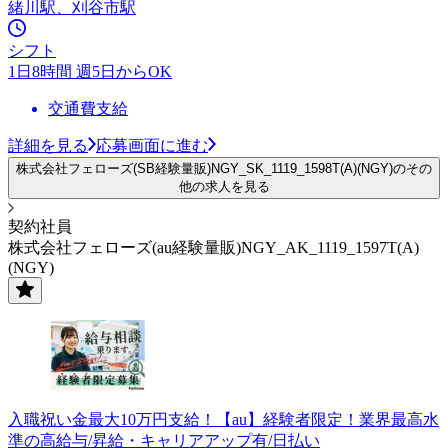
緒川駅、刈谷市駅
シフト
1日8時間 週5日からOK
交通費支給
詳細を見る
応募画面に進む
株式会社フェローズ(SB経験量販)NGY_SK_1119_1598T(A)(NGY)のその
他の求人を見る
契約社員
株式会社フェローズ(au経験量販)NGY_AK_1119_1597T(A)
(NGY)
入職祝い金最大10万円支給！【au】経験者限定！業界最高水
準の高給与/昇給・キャリアアップ有/日払い