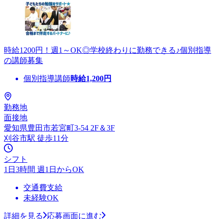
時給1200円！週1～OK◎学校終わりに勤務できる♪個別指導
の講師募集
個別指導講師
時給
1,200
円
勤務地
面接地
愛知県豊田市若宮町3-54 2F＆3F
刈谷市駅 徒歩11分
シフト
1日3時間 週1日からOK
交通費支給
未経験OK
詳細を見る
応募画面に進む