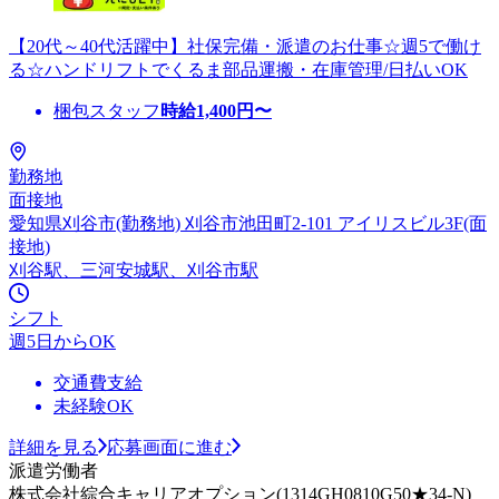
【20代～40代活躍中】社保完備・派遣のお仕事☆週5で働け
る☆ハンドリフトでくるま部品運搬・在庫管理/日払いOK
梱包スタッフ
時給
1,400
円〜
勤務地
面接地
愛知県刈谷市(勤務地) 刈谷市池田町2-101 アイリスビル3F(面
接地)
刈谷駅、三河安城駅、刈谷市駅
シフト
週5日からOK
交通費支給
未経験OK
詳細を見る
応募画面に進む
派遣労働者
株式会社綜合キャリアオプション(1314GH0810G50★34-N)