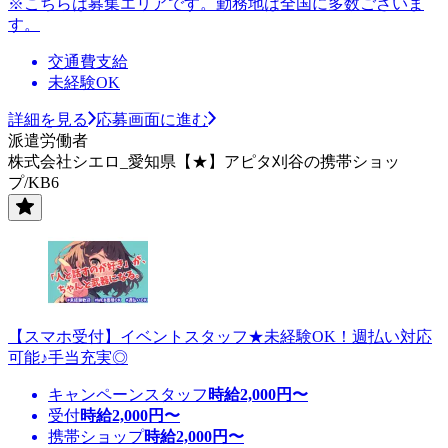
※こちらは募集エリアです。勤務地は全国に多数ございま
す。
交通費支給
未経験OK
詳細を見る
応募画面に進む
派遣労働者
株式会社シエロ_愛知県【★】アピタ刈谷の携帯ショッ
プ/KB6
【スマホ受付】イベントスタッフ★未経験OK！週払い対応
可能♪手当充実◎
キャンペーンスタッフ
時給
2,000
円〜
受付
時給
2,000
円〜
携帯ショップ
時給
2,000
円〜