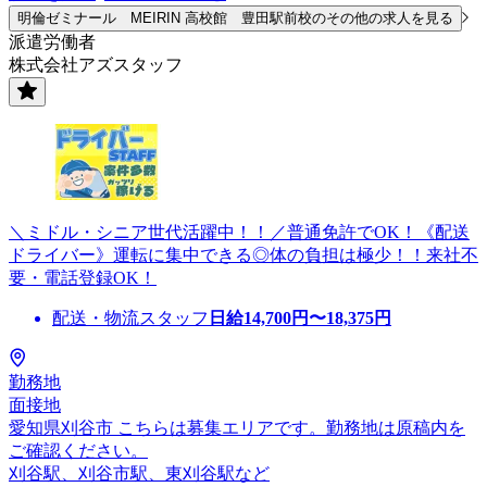
明倫ゼミナール MEIRIN 高校館 豊田駅前校のその他の求人を見る
派遣労働者
株式会社アズスタッフ
＼ミドル・シニア世代活躍中！！／普通免許でOK！《配送
ドライバー》運転に集中できる◎体の負担は極少！！来社不
要・電話登録OK！
配送・物流スタッフ
日給
14,700
円〜
18,375
円
勤務地
面接地
愛知県刈谷市 こちらは募集エリアです。勤務地は原稿内を
ご確認ください。
刈谷駅、刈谷市駅、東刈谷駅など