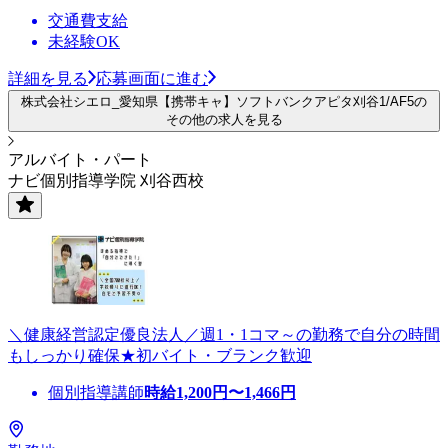
交通費支給
未経験OK
詳細を見る
応募画面に進む
株式会社シエロ_愛知県【携帯キャ】ソフトバンクアピタ刈谷1/AF5の
その他の求人を見る
アルバイト・パート
ナビ個別指導学院 刈谷西校
＼健康経営認定優良法人／週1・1コマ～の勤務で自分の時間
もしっかり確保★初バイト・ブランク歓迎
個別指導講師
時給
1,200
円〜
1,466
円