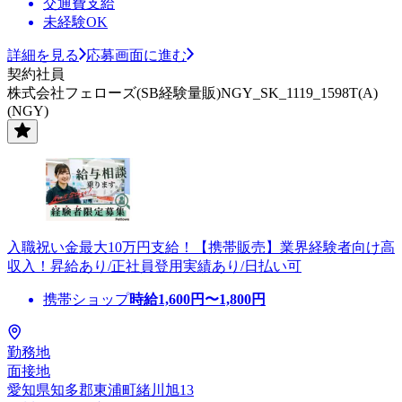
交通費支給
未経験OK
詳細を見る
応募画面に進む
契約社員
株式会社フェローズ(SB経験量販)NGY_SK_1119_1598T(A)
(NGY)
入職祝い金最大10万円支給！【携帯販売】業界経験者向け高
収入！昇給あり/正社員登用実績あり/日払い可
携帯ショップ
時給
1,600
円〜
1,800
円
勤務地
面接地
愛知県知多郡東浦町緒川旭13