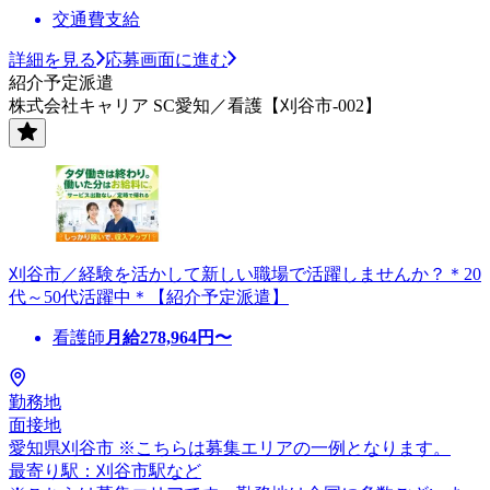
交通費支給
詳細を見る
応募画面に進む
紹介予定派遣
株式会社キャリア SC愛知／看護【刈谷市-002】
刈谷市／経験を活かして新しい職場で活躍しませんか？＊20
代～50代活躍中＊【紹介予定派遣】
看護師
月給
278,964
円〜
勤務地
面接地
愛知県刈谷市 ※こちらは募集エリアの一例となります。
最寄り駅：刈谷市駅など