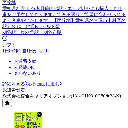
面接地
愛知県刈谷市 ※本原稿内の駅・エリア以外にも幅広くお仕
事をご用意しております。できる限りご希望に合わせられる
よう考慮をいたします。【面接地】愛知県名古屋市中村区名
駅5-29-10 錦通KDビル８階
刈谷駅、東刈谷駅、刈谷市駅
シフト
1日8時間 週1日からOK
交通費支給
未経験OK
まかないあり
詳細を見る
応募画面に進む
派遣労働者
株式会社綜合キャリアオプション(1314GH0810G50★28-N)