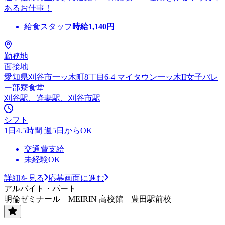
あるお仕事！
給食スタッフ
時給
1,140
円
勤務地
面接地
愛知県刈谷市一ッ木町8丁目6-4 マイタウン一ッ木II女子バレ
ー部寮食堂
刈谷駅、逢妻駅、刈谷市駅
シフト
1日4.5時間 週5日からOK
交通費支給
未経験OK
詳細を見る
応募画面に進む
アルバイト・パート
明倫ゼミナール MEIRIN 高校館 豊田駅前校