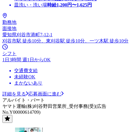
皿洗い・洗い場
時給
1,200
円〜
1,625
円
勤務地
面接地
愛知県刈谷市港町7-12-1
刈谷市駅 徒歩10分、東刈谷駅 徒歩10分、一ツ木駅 徒歩10分
シフト
1日3時間 週1日からOK
交通費支給
未経験OK
まかないあり
詳細を見る
応募画面に進む
アルバイト・パート
ヤマト運輸(株)刈谷野田営業所_受付事務[受](広告
No.Y00000614709)