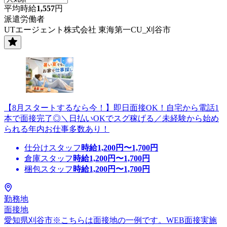
平均時給
1,557
円
派遣労働者
UTエージェント株式会社 東海第一CU_刈谷市
【8月スタートするなら今！】即日面接OK！自宅から電話1
本で面接完了◎＼日払いOKでスグ稼げる／未経験から始め
られる年内お仕事多数あり！
仕分けスタッフ
時給
1,200
円〜
1,700
円
倉庫スタッフ
時給
1,200
円〜
1,700
円
梱包スタッフ
時給
1,200
円〜
1,700
円
勤務地
面接地
愛知県刈谷市※こちらは面接地の一例です。WEB面接実施