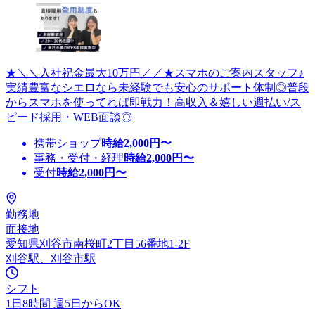
★＼＼入社祝金最大10万円／／★スマホのご案内スタッフ♪
実績豊富なシエロなら未経験でも安心のサポート体制◎普段
からスマホを使ってれば即戦力！高収入＆嬉しい週払い/ス
ピード採用・WEB面談◎
携帯ショップ
時給
2,000
円〜
事務・受付・経理
時給
2,000
円〜
受付
時給
2,000
円〜
勤務地
面接地
愛知県刈谷市南桜町2丁目56番地1-2F
刈谷駅、刈谷市駅
シフト
1日8時間 週5日からOK