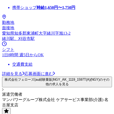
携帯ショップ
時給
1,650
円〜
1,750
円
勤務地
面接地
愛知県知多郡東浦町大字緒川字旭13-2
緒川駅、刈谷市駅
シフト
1日8時間 週5日からOK
交通費支給
詳細を見る
応募画面に進む
株式会社フェローズ(au経験量販)NGY_AK_1119_1597T(A)(NGY)のその
他の求人を見る
派遣労働者
マンパワーグループ株式会社 ケアサービス事業部(介護) 名
古屋支店