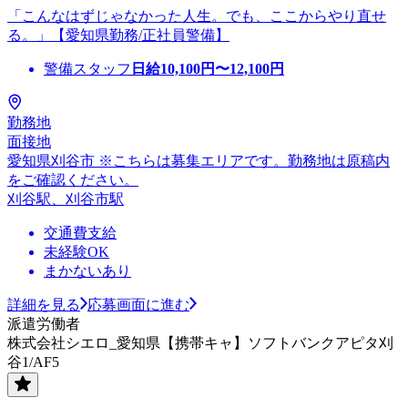
「こんなはずじゃなかった人生。でも、ここからやり直せ
る。」【愛知県勤務/正社員警備】
警備スタッフ
日給
10,100
円〜
12,100
円
勤務地
面接地
愛知県刈谷市 ※こちらは募集エリアです。勤務地は原稿内
をご確認ください。
刈谷駅、刈谷市駅
交通費支給
未経験OK
まかないあり
詳細を見る
応募画面に進む
派遣労働者
株式会社シエロ_愛知県【携帯キャ】ソフトバンクアピタ刈
谷1/AF5