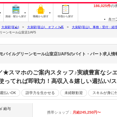
186,025件
の
す
路線・駅から探す
職種から探す
特徴から探す
キー
大泉駅(富山)
大泉駅(富山)、オフィス系
大泉駅(富山)、事務・受付・経
ーンモール山室店1/AF5
モバイルグリーンモール山室店1/AF5のバイト・パート求人情
／／★スマホのご案内スタッフ♪実績豊富なシ
使ってれば即戦力！高収入＆嬉しい週払い/ス
週払いOK
語学力を生かせる
未経験歓迎
スキルが身に
給与
携帯ショップ：
月給245,250円〜