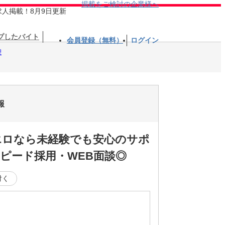
掲載をご検討の企業様へ
求人掲載！8月9日更新
プしたバイト
会員登録（無料）
ログイン
理
報
エロなら未経験でも安心のサポ
ピード採用・WEB面談◎
付く