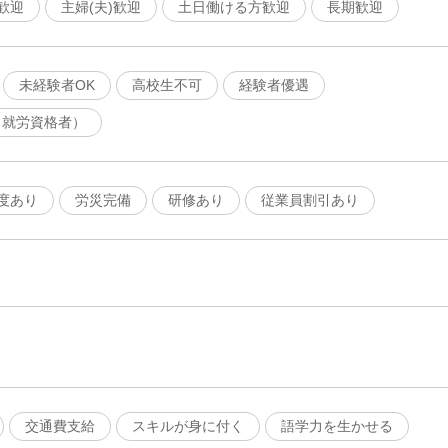
歓迎
主婦(夫)歓迎
土日働ける方歓迎
長期歓迎
未経験者OK
高校生不可
経験者優遇
（就労資格者）
度あり
労災完備
研修あり
従業員割引あり
交通費支給
スキルが身に付く
語学力を生かせる