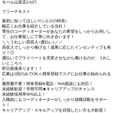
モール山室店2/AF5
フリーテキスト
最初に知ってほしい!!シエロの特長♪
幅広くお仕事を紹介している当社！
専任のコーディネーターがあなたの希望をしっかりお伺いし
て、お仕事探しに丁寧に向き合います！
＼＼うれしい高収入×週払い♪／／
高収入でしっかり稼げる！成果に応じたインセンティブも有
り！◎
週払いでプライベートを充実させながら働けるのが、うれし
いところ☆
即日面接承ります！！
応募は1回のみでOK☆簡単登録でスグにお仕事が始められる
♪
履歴書不要！簡単登録&電話・Web面談にも対応！
未経験歓迎！学歴不問★キャリアアップのチャンス
未経験採用率90%以上！
入職前にもコーディネーターがしっかり就職活動をサポー
ト！
キャリアアップ・スキルアップを目指したい方も大歓迎！