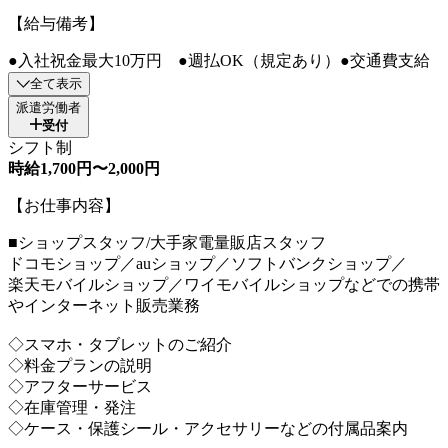
【給与備考】
●入社祝金最大10万円 ●週払OK（規定あり）●交通費支給
全て表示
派遣労働者
受付
シフト制
時給1,700円〜2,000円
【お仕事内容】
■ショップスタッフ/大手家電量販店スタッフ
ドコモショップ／auショップ／ソフトバンクショップ／
楽天モバイルショップ／ワイモバイルショップなどでの携帯
やインターネット販売業務
◇スマホ・タブレットのご紹介
◇料金プランの説明
◇アフターサービス
◇在庫管理・発注
◇ケース・保護シール・アクセサリーなどの付属品案内