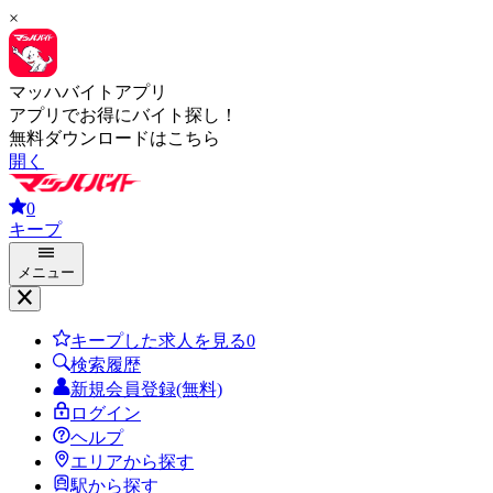
×
マッハバイトアプリ
アプリでお得にバイト探し！
無料ダウンロードはこちら
開く
0
キープ
メニュー
キープした求人を見る
0
検索履歴
新規会員登録(無料)
ログイン
ヘルプ
エリアから探す
駅から探す