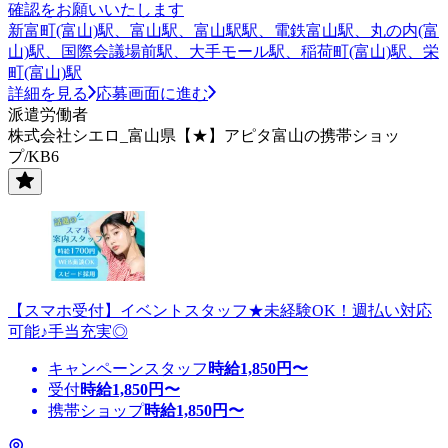
確認をお願いいたします
新富町(富山)駅、富山駅、富山駅駅、電鉄富山駅、丸の内(富
山)駅、国際会議場前駅、大手モール駅、稲荷町(富山)駅、栄
町(富山)駅
詳細を見る
応募画面に進む
派遣労働者
株式会社シエロ_富山県【★】アピタ富山の携帯ショッ
プ/KB6
【スマホ受付】イベントスタッフ★未経験OK！週払い対応
可能♪手当充実◎
キャンペーンスタッフ
時給
1,850
円〜
受付
時給
1,850
円〜
携帯ショップ
時給
1,850
円〜