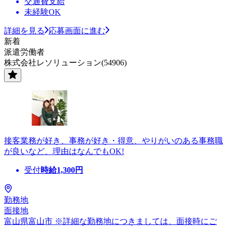
交通費支給
未経験OK
詳細を見る
応募画面に進む
新着
派遣労働者
株式会社レソリューション(54906)
接客業務が好き、事務が好き・得意、やりがいのある事務職
が良いなど、理由はなんでもOK!
受付
時給
1,300
円
勤務地
面接地
富山県富山市 ※詳細な勤務地につきましては、面接時にご