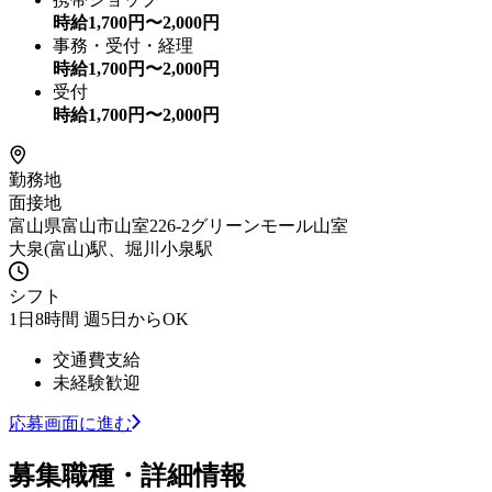
時給
1,700
円〜
2,000
円
事務・受付・経理
時給
1,700
円〜
2,000
円
受付
時給
1,700
円〜
2,000
円
勤務地
面接地
富山県富山市山室226-2グリーンモール山室
大泉(富山)駅、堀川小泉駅
シフト
1日8時間 週5日からOK
交通費支給
未経験歓迎
応募画面に進む
募集職種・詳細情報