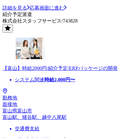
詳細を見る
応募画面に進む
紹介予定派遣
株式会社スタッフサービス/743828
【富山】時給2000円/紹介予定/ERPパッケージの開発
システム関連
時給
2,000
円〜
勤務地
面接地
富山県富山市
富山駅、猪谷駅、越中八尾駅
交通費支給