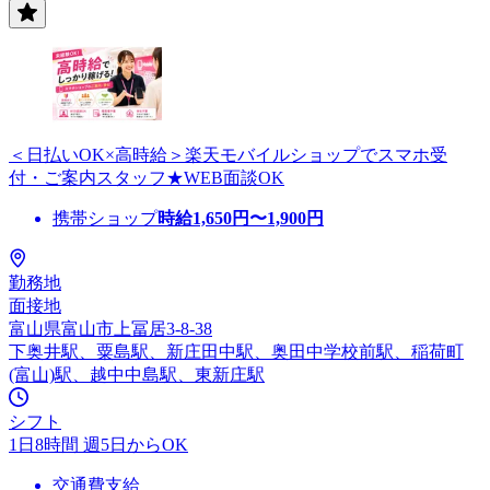
＜日払いOK×高時給＞楽天モバイルショップでスマホ受
付・ご案内スタッフ★WEB面談OK
携帯ショップ
時給
1,650
円〜
1,900
円
勤務地
面接地
富山県富山市上冨居3-8-38
下奥井駅、粟島駅、新庄田中駅、奥田中学校前駅、稲荷町
(富山)駅、越中中島駅、東新庄駅
シフト
1日8時間 週5日からOK
交通費支給