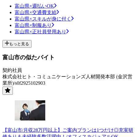
富山県×週払いOK
富山県×交通費支給
富山県×スキルが身に付く
富山県×制服あり
富山県×正社員登用あり
もっと見る
富山市の似たバイト
契約社員
株式会社ヒト・コミュニケーションズ人材開発本部 (金沢営
業所)/s0f2925102903
【富山市/月収28万円以上】ご案内プランは1つだけ◎充実研
修あり＆未経験多数活躍中！/オフィスカジュアルOK