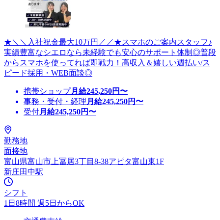
★＼＼入社祝金最大10万円／／★スマホのご案内スタッフ♪
実績豊富なシエロなら未経験でも安心のサポート体制◎普段
からスマホを使ってれば即戦力！高収入＆嬉しい週払い/ス
ピード採用・WEB面談◎
携帯ショップ
月給
245,250
円〜
事務・受付・経理
月給
245,250
円〜
受付
月給
245,250
円〜
勤務地
面接地
富山県富山市上冨居3丁目8-38アピタ富山東1F
新庄田中駅
シフト
1日8時間 週5日からOK