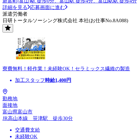
新富町(富山)駅 徒歩0分、富山駅 徒歩4分、富山駅駅 徒歩4分
詳細を見る
応募画面に進む
派遣労働者
日研トータルソーシング株式会社 本社(お仕事No.8A088)
寮費無料！軽作業！未経験OK！セラミックス繊維の製造
加工スタッフ
時給
1,400
円
勤務地
面接地
富山県富山市
JR高山本線 笹津駅 徒歩30分
交通費支給
未経験OK