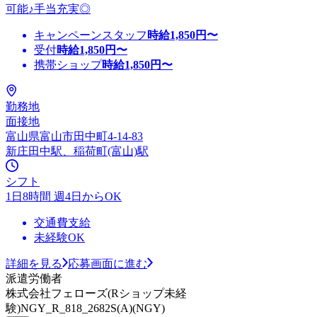
可能♪手当充実◎
キャンペーンスタッフ
時給
1,850
円〜
受付
時給
1,850
円〜
携帯ショップ
時給
1,850
円〜
勤務地
面接地
富山県富山市田中町4-14-83
新庄田中駅、稲荷町(富山)駅
シフト
1日8時間 週4日からOK
交通費支給
未経験OK
詳細を見る
応募画面に進む
派遣労働者
株式会社フェローズ(Rショップ未経
験)NGY_R_818_2682S(A)(NGY)