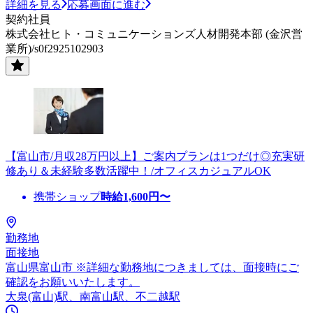
詳細を見る
応募画面に進む
契約社員
株式会社ヒト・コミュニケーションズ人材開発本部 (金沢営
業所)/s0f2925102903
【富山市/月収28万円以上】ご案内プランは1つだけ◎充実研
修あり＆未経験多数活躍中！/オフィスカジュアルOK
携帯ショップ
時給
1,600
円〜
勤務地
面接地
富山県富山市 ※詳細な勤務地につきましては、面接時にご
確認をお願いいたします。
大泉(富山)駅、南富山駅、不二越駅