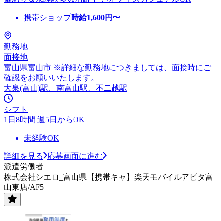
携帯ショップ
時給
1,600
円〜
勤務地
面接地
富山県富山市 ※詳細な勤務地につきましては、面接時にご
確認をお願いいたします。
大泉(富山)駅、南富山駅、不二越駅
シフト
1日8時間 週5日からOK
未経験OK
詳細を見る
応募画面に進む
派遣労働者
株式会社シエロ_富山県【携帯キャ】楽天モバイルアピタ富
山東店/AF5