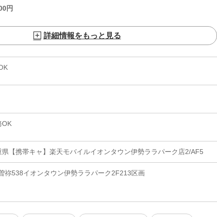
00
円
詳細情報をもっと見る
OK
OK
重県【携帯キャ】楽天モバイルイオンタウン伊勢ララパーク店2/AF5
祢538イオンタウン伊勢ララパーク2F213区画