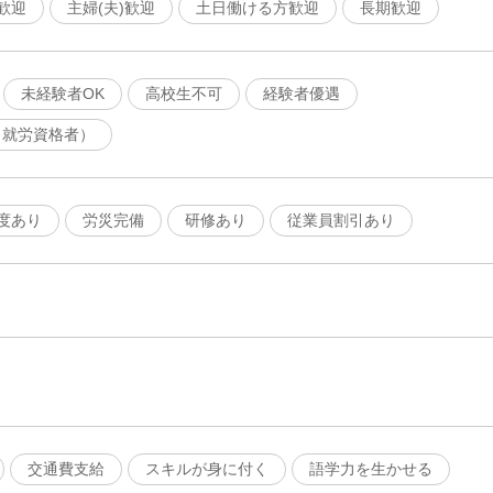
歓迎
主婦(夫)歓迎
土日働ける方歓迎
長期歓迎
未経験者OK
高校生不可
経験者優遇
（就労資格者）
度あり
労災完備
研修あり
従業員割引あり
交通費支給
スキルが身に付く
語学力を生かせる