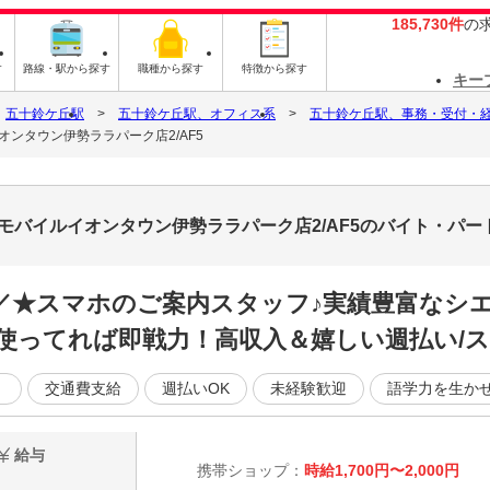
185,730件
の
す
路線・駅から探す
職種から探す
特徴から探す
キー
五十鈴ケ丘駅
五十鈴ケ丘駅、オフィス系
五十鈴ケ丘駅、事務・受付・
ンタウン伊勢ララパーク店2/AF5
モバイルイオンタウン伊勢ララパーク店2/AF5のバイト・パー
／／★スマホのご案内スタッフ♪実績豊富なシ
使ってれば即戦力！高収入＆嬉しい週払い/ス
く
交通費支給
週払いOK
未経験歓迎
語学力を生か
給与
携帯ショップ：
時給1,700円〜2,000円