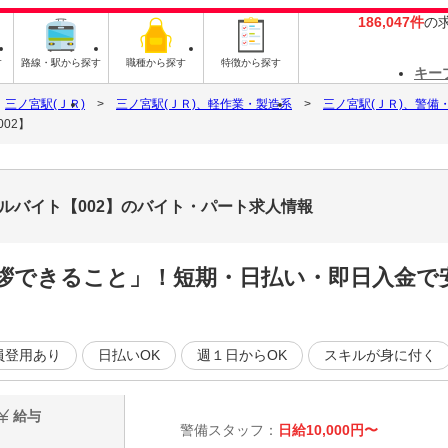
186,047件
の
す
路線・駅から探す
職種から探す
特徴から探す
キー
三ノ宮駅(ＪＲ)
三ノ宮駅(ＪＲ)、軽作業・製造系
三ノ宮駅(ＪＲ)、警備
02】
アルバイト【002】のバイト・パート求人情報
拶できること」！短期・日払い・即日入金で
員登用あり
日払いOK
週１日からOK
スキルが身に付く
給与
警備スタッフ：
日給10,000円〜