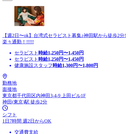
【週2日〜ok】台湾式セラピスト募集♪神田駅から徒歩2分!
楽々通勤！!!!!!
セラピスト
時給
1,250
円〜
1,450
円
セラピスト
時給
1,250
円〜
1,450
円
健康施設スタッフ
時給
1,300
円〜
1,800
円
勤務地
面接地
東京都千代田区内神田3-4-9 上田ビル1F
神田(東京)駅 徒歩2分
シフト
1日7時間 週2日からOK
交通費支給