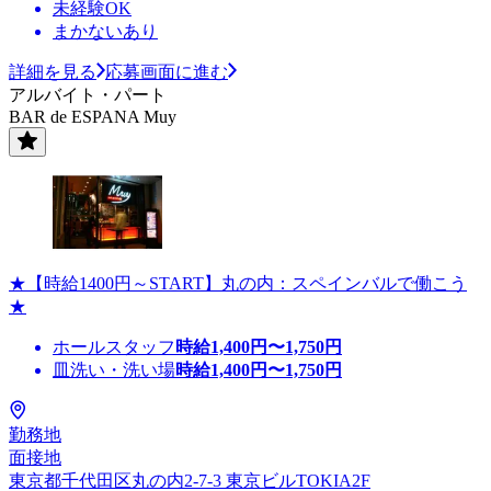
未経験OK
まかないあり
詳細を見る
応募画面に進む
アルバイト・パート
BAR de ESPANA Muy
★【時給1400円～START】丸の内：スペインバルで働こう
★
ホールスタッフ
時給
1,400
円〜
1,750
円
皿洗い・洗い場
時給
1,400
円〜
1,750
円
勤務地
面接地
東京都千代田区丸の内2-7-3 東京ビルTOKIA2F