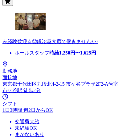
未経験歓迎☆◎鍛冶屋文蔵で働きませんか?
ホールスタッフ
時給
1,250
円〜
1,625
円
勤務地
面接地
東京都千代田区九段北4-2-15 市ヶ谷プラザ2F2-A号室
市ケ谷駅 徒歩2分
シフト
1日3時間 週2日からOK
交通費支給
未経験OK
まかないあり