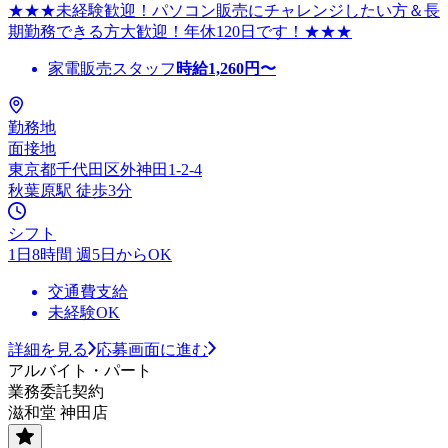
★★★未経験歓迎！パソコン販売にチャレンジしたい方＆長
期勤務できる方大歓迎！年休120日です！★★★
家電販売スタッフ
時給
1,260
円〜
勤務地
面接地
東京都千代田区外神田1-2-4
秋葉原駅 徒歩3分
シフト
1日8時間 週5日からOK
交通費支給
未経験OK
詳細を見る
応募画面に進む
アルバイト・パート
業務委託契約
滋和堂 神田店