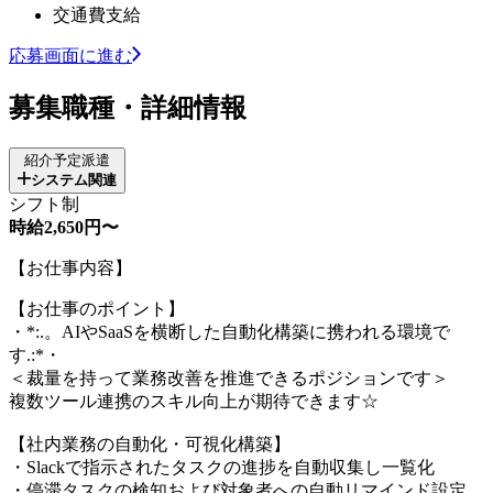
交通費支給
応募画面に進む
募集職種・詳細情報
紹介予定派遣
システム関連
シフト制
時給2,650円〜
【お仕事内容】
【お仕事のポイント】
・*:.。AIやSaaSを横断した自動化構築に携われる環境で
す.:*・
＜裁量を持って業務改善を推進できるポジションです＞
複数ツール連携のスキル向上が期待できます☆
【社内業務の自動化・可視化構築】
・Slackで指示されたタスクの進捗を自動収集し一覧化
・停滞タスクの検知および対象者への自動リマインド設定