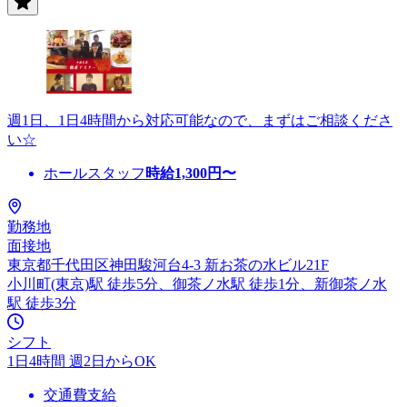
週1日、1日4時間から対応可能なので、まずはご相談くださ
い☆
ホールスタッフ
時給
1,300
円〜
勤務地
面接地
東京都千代田区神田駿河台4-3 新お茶の水ビル21F
小川町(東京)駅 徒歩5分、御茶ノ水駅 徒歩1分、新御茶ノ水
駅 徒歩3分
シフト
1日4時間 週2日からOK
交通費支給