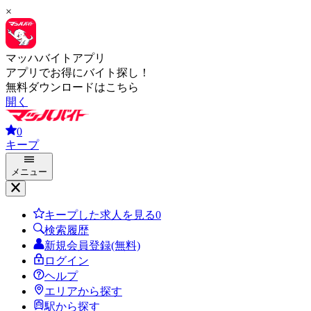
×
マッハバイトアプリ
アプリでお得にバイト探し！
無料ダウンロードはこちら
開く
0
キープ
メニュー
キープした求人を見る
0
検索履歴
新規会員登録(無料)
ログイン
ヘルプ
エリアから探す
駅から探す