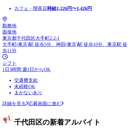
カフェ・喫茶店
時給
1,226
円〜
1,426
円
勤務地
面接地
東京都千代田区大手町2-2-1
大手町(東京)駅 徒歩5分、神田(東京)駅 徒歩10分、東京駅 徒
歩11分
シフト
1日3時間 週1日からOK
交通費支給
未経験OK
まかないあり
詳細を見る
応募画面に進む
千代田区の新着アルバイト