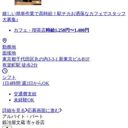
嬉しい簡単作業で高時給！駅チカお洒落なカフェでスタッフ
大募集♪
カフェ・喫茶店
時給
1,250
円〜
1,400
円
勤務地
面接地
東京都千代田区丸の内3-3-1 新東京ビルB1F
有楽町駅 徒歩2分
シフト
1日4時間 週2日からOK
交通費支給
未経験OK
詳細を見る
応募画面に進む
アルバイト・パート
鍛冶屋文蔵 市ヶ谷店