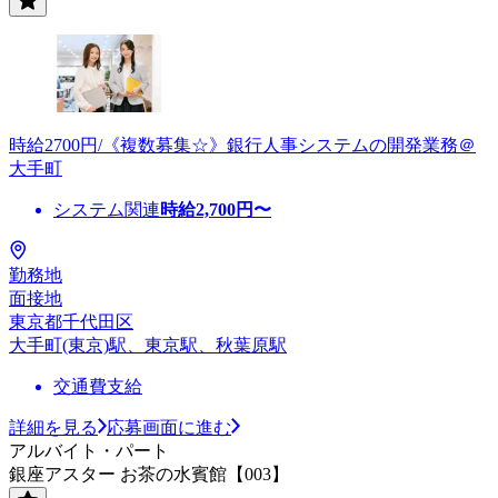
時給2700円/《複数募集☆》銀行人事システムの開発業務＠
大手町
システム関連
時給
2,700
円〜
勤務地
面接地
東京都千代田区
大手町(東京)駅、東京駅、秋葉原駅
交通費支給
詳細を見る
応募画面に進む
アルバイト・パート
銀座アスター お茶の水賓館【003】