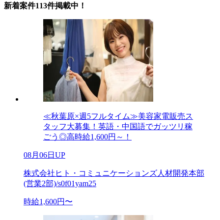
新着案件113件掲載中！
≪秋葉原×週5フルタイム≫美容家電販売ス
タッフ大募集！英語・中国語でガッツリ稼
ごう◎高時給1,600円～！
08月06日UP
株式会社ヒト・コミュニケーションズ人材開発本部
(営業2部)/s0f01yam25
時給1,600円〜