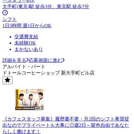
ースタワーB1F
大手町(東京)駅 徒歩3分、東京駅 徒歩7分
シフト
1日5時間 週1日からOK
交通費支給
未経験OK
まかないあり
詳細を見る
応募画面に進む
アルバイト・パート
ドトールコーヒーショップ 新大手町ビル店
《カフェスタッフ募集》履歴書不要・月2回のシフト希望提
出なのでプライベートも大事に◎週2日～髪色自由であなた
らしく働けます！