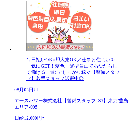
＼日払いOK×即入寮OK／仕事と住まいを
一気にGET！髪色・髪型自由であなたらし
く働ける！週5でしっかり稼ぐ【警備スタッ
フ】若手スタッフ活躍中◎
08月05日UP
エースパワー株式会社【警備スタッフ_S5】東京/豊島
エリア-005
日給12,000円〜