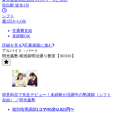
目白駅 徒歩1分
シフト
週2日からOK
交通費支給
未経験OK
詳細を見る
応募画面に進む
アルバイト・パート
明光義塾 南池袋明治通り教室【303101】
得意科目で先生デビュー！未経験が活躍中の塾講師（シフト
自由） ／明光義塾
個別指導講師
1コマ(95分)
2,021
円〜