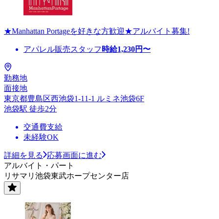
★Manhattan Portageを好きな方歓迎★アルバイト募集!
アパレル販売スタッフ
時給
1,230
円〜
勤務地
面接地
東京都豊島区西池袋1-11-1 ルミネ池袋6F
池袋駅 徒歩2分
交通費支給
未経験OK
詳細を見る
応募画面に進む
アルバイト・パート
リサマリ池袋東武ホープセンター店