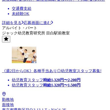
交通費支給
未経験OK
詳細を見る
応募画面に進む
アルバイト・パート
ジャック幼児教育研究所 目白駅前教室
《週2日からOK》各種手当あり◎幼児教室スタッフ募集!
幼児教育スタッフ
時給
1,320
円〜
2,200
円
幼児教育スタッフ
時給
1,320
円〜
1,500
円
勤務地
面接地
東京都豊島区目白3-13-1 T・Nビル2F