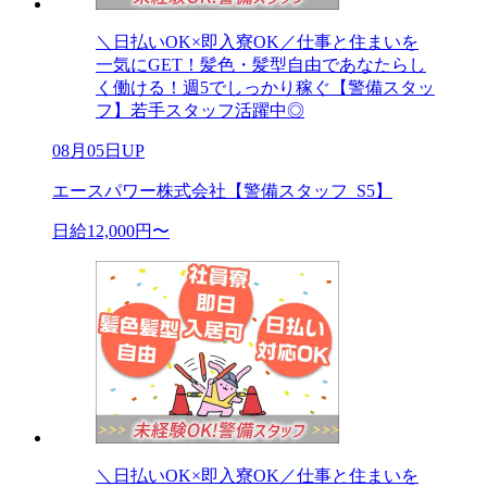
＼日払いOK×即入寮OK／仕事と住まいを
一気にGET！髪色・髪型自由であなたらし
く働ける！週5でしっかり稼ぐ【警備スタッ
フ】若手スタッフ活躍中◎
08月05日UP
エースパワー株式会社【警備スタッフ_S5】
日給12,000円〜
＼日払いOK×即入寮OK／仕事と住まいを