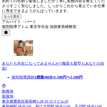
初めての出勤で緊張しましたが丁寧に業務内容を教えてくだ
さりすごく安心しました。しっかりこれから覚えていき仕事
に専念できるようがんばっていきます。
もっと見る
アルバイト・パート
個別指導アトム 東京学生会 池袋東長崎教室
あなたも先生になってみませんか!?服装も髪型もあなたの自
由!
個別指導講師
1授業(80分)
1,590
円〜
2,190
円
勤務地
面接地
東京都豊島区南長崎5-28-10 ロイビル2F
東長崎駅 徒歩5分、新江古田駅 徒歩11分、千川駅 徒歩13分