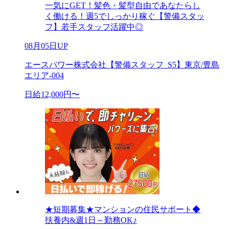
一気にGET！髪色・髪型自由であなたらし
く働ける！週5でしっかり稼ぐ【警備スタッ
フ】若手スタッフ活躍中◎
08月05日UP
エースパワー株式会社【警備スタッフ_S5】東京/豊島
エリア-004
日給12,000円〜
★短期募集★マンションの住民サポート◆
扶養内&週1日～勤務OK♪