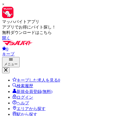
×
マッハバイトアプリ
アプリでお得にバイト探し！
無料ダウンロードはこちら
開く
0
キープ
メニュー
キープした求人を見る
0
検索履歴
新規会員登録(無料)
ログイン
ヘルプ
エリアから探す
駅から探す