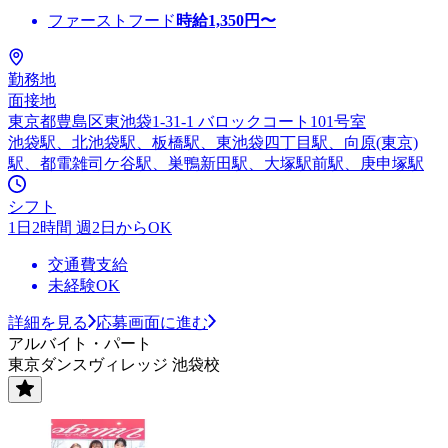
ファーストフード
時給
1,350
円〜
勤務地
面接地
東京都豊島区東池袋1-31-1 バロックコート101号室
池袋駅、北池袋駅、板橋駅、東池袋四丁目駅、向原(東京)
駅、都電雑司ケ谷駅、巣鴨新田駅、大塚駅前駅、庚申塚駅
シフト
1日2時間 週2日からOK
交通費支給
未経験OK
詳細を見る
応募画面に進む
アルバイト・パート
東京ダンスヴィレッジ 池袋校