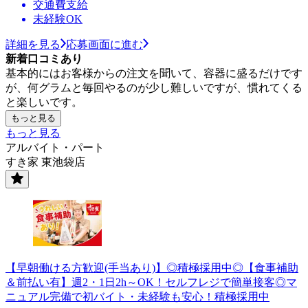
交通費支給
未経験OK
詳細を見る
応募画面に進む
新着口コミあり
基本的にはお客様からの注文を聞いて、容器に盛るだけです
が、何グラムと毎回やるのが少し難しいですが、慣れてくる
と楽しいです。
もっと見る
もっと見る
アルバイト・パート
すき家 東池袋店
【早朝働ける方歓迎(手当あり)】◎積極採用中◎【食事補助
＆前払い有】週2・1日2h～OK！セルフレジで簡単接客◎マ
ニュアル完備で初バイト・未経験も安心！積極採用中