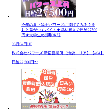
今年の夏上等卍パワーズに捧げてみる？周
りと差がつくバイト★資材搬入で日給27500
円★大学生×短期OK◎
08月04日UP
株式会社パワーズ 新宿営業所【池袋エリア】【404】
日給27,500円〜