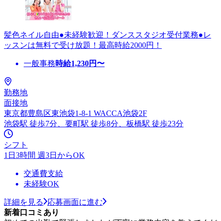
髪色ネイル自由●未経験歓迎！ダンススタジオ受付業務●レ
ッスンは無料で受け放題！最高時給2000円！
一般事務
時給
1,230
円〜
勤務地
面接地
東京都豊島区東池袋1-8-1 WACCA池袋2F
池袋駅 徒歩7分、要町駅 徒歩8分、板橋駅 徒歩23分
シフト
1日3時間 週3日からOK
交通費支給
未経験OK
詳細を見る
応募画面に進む
新着口コミあり