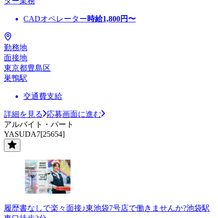
ター業務
CADオペレーター
時給
1,800
円〜
勤務地
面接地
東京都豊島区
巣鴨駅
交通費支給
詳細を見る
応募画面に進む
アルバイト・パート
YASUDA7[25654]
履歴書なしで楽々面接♪東池袋7号店で働きませんか?池袋駅