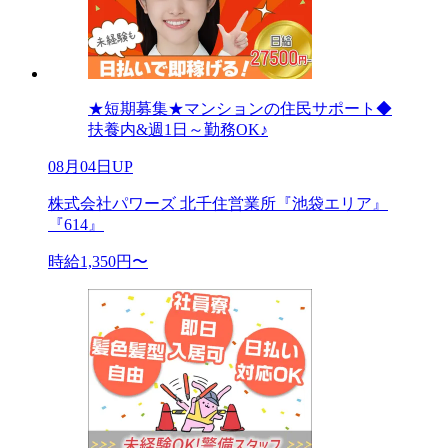
★短期募集★マンションの住民サポート◆
扶養内&週1日～勤務OK♪
08月04日UP
株式会社パワーズ 北千住営業所『池袋エリア』
『614』
時給1,350円〜