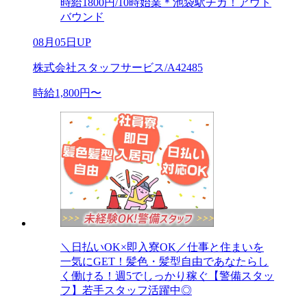
時給1800円/10時始業＊池袋駅チカ！アウト
バウンド
08月05日UP
株式会社スタッフサービス/A42485
時給1,800円〜
＼日払いOK×即入寮OK／仕事と住まいを
一気にGET！髪色・髪型自由であなたらし
く働ける！週5でしっかり稼ぐ【警備スタッ
フ】若手スタッフ活躍中◎