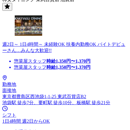
週2日～ 1日4時間～ 未経験OK 扶養内勤務OK バイトデビュ
ーさん…みんな大歓迎!!
惣菜屋スタッフ
時給
1,350
円〜
1,370
円
惣菜屋スタッフ
時給
1,350
円〜
1,370
円
勤務地
面接地
東京都豊島区西池袋1-1-25 東武百貨店B2
池袋駅 徒歩7分、要町駅 徒歩10分、板橋駅 徒歩21分
シフト
1日4時間 週2日からOK