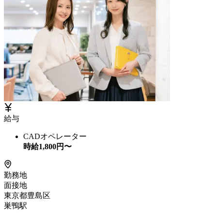
給与
CADオペレーター
時給
1,800
円〜
勤務地
面接地
東京都豊島区
巣鴨駅