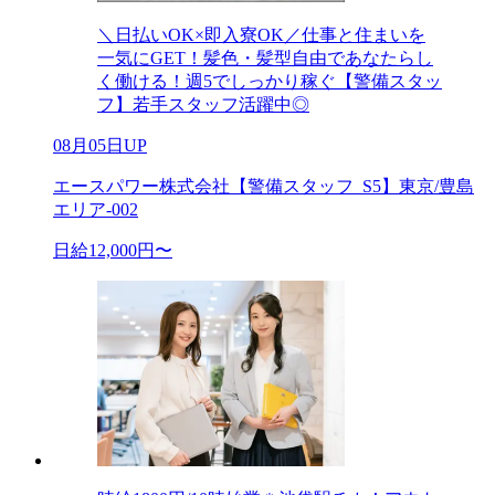
＼日払いOK×即入寮OK／仕事と住まいを
一気にGET！髪色・髪型自由であなたらし
く働ける！週5でしっかり稼ぐ【警備スタッ
フ】若手スタッフ活躍中◎
08月05日UP
エースパワー株式会社【警備スタッフ_S5】東京/豊島
エリア-002
日給12,000円〜