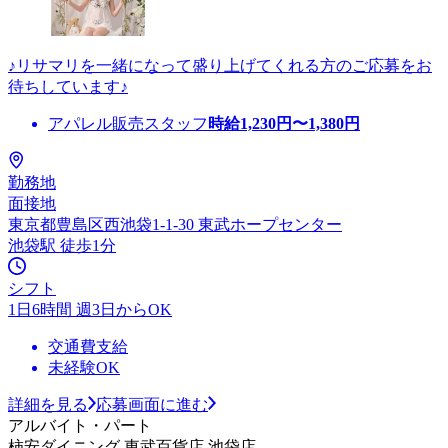
♪リサマリを一緒になって盛り上げてくれる方のご応募をお
待ちしています♪
アパレル販売スタッフ
時給
1,230
円〜
1,380
円
勤務地
面接地
東京都豊島区西池袋1-1-30 東武ホープセンター
池袋駅 徒歩1分
シフト
1日6時間 週3日からOK
交通費支給
未経験OK
詳細を見る
応募画面に進む
アルバイト・パート
柿安ダイニング 東武百貨店 池袋店