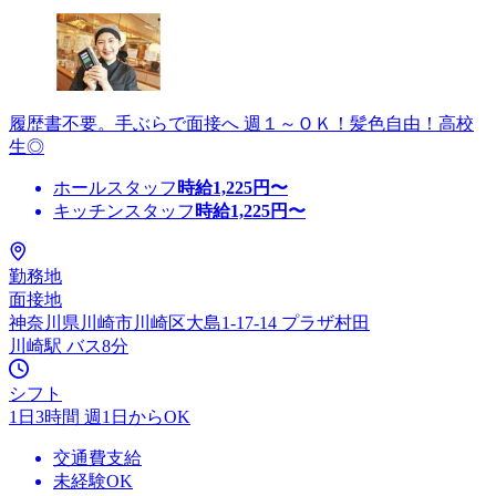
履歴書不要。手ぶらで面接へ 週１～ＯＫ！髪色自由！高校
生◎
ホールスタッフ
時給
1,225
円〜
キッチンスタッフ
時給
1,225
円〜
勤務地
面接地
神奈川県川崎市川崎区大島1-17-14 プラザ村田
川崎駅 バス8分
シフト
1日3時間 週1日からOK
交通費支給
未経験OK