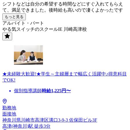
シフトなどは自分の希望する時間などにすぐ入れてもらえ
て、満足できました。後時給も高いので凄くよかったです
もっと見る
アルバイト・パート
やる気スイッチのスクールIE 川崎高津校
★未経験大歓迎!★学生～主婦層まで幅広く活躍中♪得意科目
でOK!
個別指導講師
時給
1,225
円〜
勤務地
面接地
神奈川県川崎市高津区溝口3-9-3 佐保田ビル3F
高津(神奈川)駅 徒歩3分