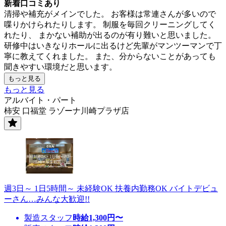
新着口コミあり
清掃や補充がメインでした。 お客様は常連さんが多いので
喋りかけられたりします。 制服を毎回クリーニングしてく
れたり、 まかない補助が出るのが有り難いと思いました。
研修中はいきなりホールに出るけど先輩がマンツーマンで丁
寧に教えてくれました。 また、分からないことがあっても
聞きやすい環境だと思います。
もっと見る
もっと見る
アルバイト・パート
柿安 口福堂 ラゾーナ川崎プラザ店
週3日～ 1日5時間～ 未経験OK 扶養内勤務OK バイトデビュ
ーさん…みんな大歓迎!!
製造スタッフ
時給
1,300
円〜