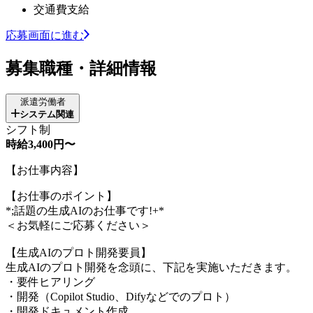
交通費支給
応募画面に進む
募集職種・詳細情報
派遣労働者
システム関連
シフト制
時給3,400円〜
【お仕事内容】
【お仕事のポイント】
*;話題の生成AIのお仕事です!+*
＜お気軽にご応募ください＞
【生成AIのプロト開発要員】
生成AIのプロト開発を念頭に、下記を実施いただきます。
・要件ヒアリング
・開発（Copilot Studio、Difyなどでのプロト）
・開発ドキュメント作成