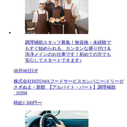
調理補助スタッフ募集！無資格・未経験で
もすぐ始められる、カンタンな盛り付け＆
洗浄メインのお仕事です！初めての方でも
安心してスタートできます♪
08月06日UP
株式会社HITOWAフードサービスカンパニー/イリーゼ
さぎぬま・新館_【アルバイト・パート】調理補助
_10394
時給1,300円〜