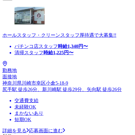
ホールスタッフ・クリーンスタッフ厚待遇で大募集!!
パチンコ店スタッフ
時給
1,340
円〜
清掃スタッフ
時給
1,225
円〜
勤務地
面接地
神奈川県川崎市幸区小倉5-18-9
尻手駅 徒歩26分、新川崎駅 徒歩29分、矢向駅 徒歩26分
交通費支給
未経験OK
まかないあり
短期OK
詳細を見る
応募画面に進む