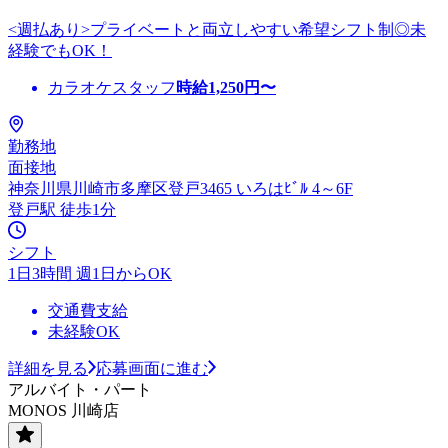
<週払あり>プライベートと両立しやすい希望シフト制◎未
経験でもOK！
カラオケスタッフ
時給
1,250
円〜
勤務地
面接地
神奈川県川崎市多摩区登戸3465 いろはﾋﾞﾙ 4～6F
登戸駅 徒歩1分
シフト
1日3時間 週1日からOK
交通費支給
未経験OK
詳細を見る
応募画面に進む
アルバイト・パート
MONOS 川崎店