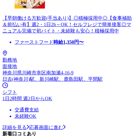
【早朝働ける方歓迎(手当あり)】◎積極採用中◎【食事補助
＆前払い有】週2・1日2h～OK！セルフレジで簡単接客◎マ
ニュアル完備で初バイト・未経験も安心！積極採用中
ファーストフード
時給
1,350
円〜
勤務地
面接地
神奈川県川崎市幸区南加瀬4-16-9
日吉(神奈川)駅、新川崎駅、鹿島田駅、平間駅
シフト
1日2時間 週2日からOK
交通費支給
未経験OK
詳細を見る
応募画面に進む
新着口コミあり