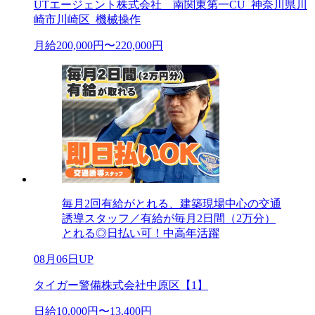
UTエージェント株式会社 南関東第一CU_神奈川県川
崎市川崎区_機械操作
月給200,000円〜220,000円
毎月2回有給がとれる、建築現場中心の交通
誘導スタッフ／有給が毎月2日間（2万分）
とれる◎日払い可！中高年活躍
08月06日UP
タイガー警備株式会社中原区【1】
日給10,000円〜13,400円