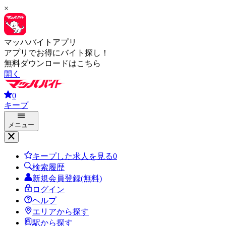
×
マッハバイトアプリ
アプリでお得にバイト探し！
無料ダウンロードはこちら
開く
0
キープ
メニュー
キープした求人を見る
0
検索履歴
新規会員登録(無料)
ログイン
ヘルプ
エリアから探す
駅から探す