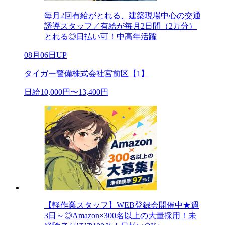
毎月2回有給がとれる、建築現場中心の交通
誘導スタッフ／有給が毎月2日間（2万分）
とれる◎日払い可！中高年活躍
08月06日UP
タイガー警備株式会社宮前区【1】
日給10,000円〜13,400円
【軽作業スタッフ】WEB登録会開催中★週
3日～◎Amazon×300名以上の大量採用！未