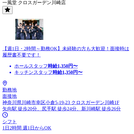
一風堂 クロスガーデン川崎店
【週1日・2時間～勤務OK】未経験の方も大歓迎！面接時は
履歴書不要です！
ホールスタッフ
時給
1,350
円〜
キッチンスタッフ
時給
1,350
円〜
勤務地
面接地
神奈川県川崎市幸区小倉5-19-23 クロスガーデン川崎1F
矢向駅 徒歩20分、尻手駅 徒歩24分、新川崎駅 徒歩26分
シフト
1日2時間 週1日からOK