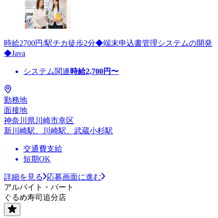
時給2700円/駅チカ徒歩2分◆端末申込書管理システムの開発
◆Java
システム関連
時給
2,700
円〜
勤務地
面接地
神奈川県川崎市幸区
新川崎駅、川崎駅、武蔵小杉駅
交通費支給
短期OK
詳細を見る
応募画面に進む
アルバイト・パート
ぐるめ寿司追分店