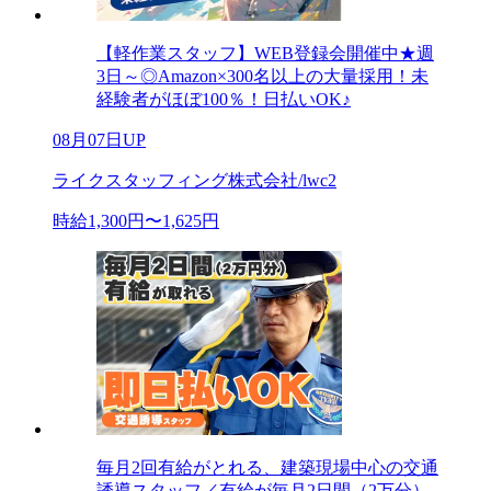
【軽作業スタッフ】WEB登録会開催中★週
3日～◎Amazon×300名以上の大量採用！未
経験者がほぼ100％！日払いOK♪
08月07日UP
ライクスタッフィング株式会社/lwc2
時給1,300円〜1,625円
毎月2回有給がとれる、建築現場中心の交通
誘導スタッフ／有給が毎月2日間（2万分）