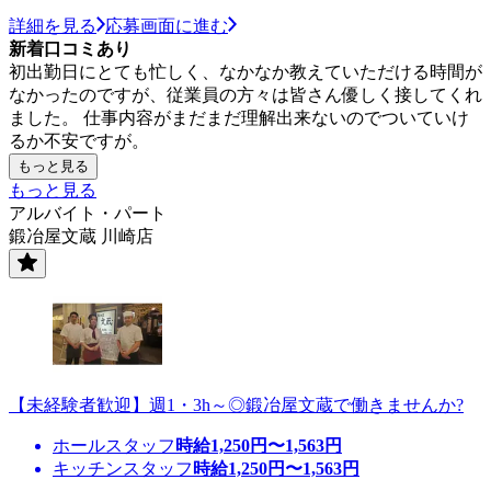
詳細を見る
応募画面に進む
新着口コミあり
初出勤日にとても忙しく、なかなか教えていただける時間が
なかったのですが、従業員の方々は皆さん優しく接してくれ
ました。 仕事内容がまだまだ理解出来ないのでついていけ
るか不安ですが。
もっと見る
もっと見る
アルバイト・パート
鍛冶屋文蔵 川崎店
【未経験者歓迎】週1・3h～◎鍛冶屋文蔵で働きませんか?
ホールスタッフ
時給
1,250
円〜
1,563
円
キッチンスタッフ
時給
1,250
円〜
1,563
円