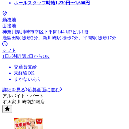
ホールスタッフ
時給
1,230
円〜
1,600
円
勤務地
面接地
神奈川県川崎市幸区下平間144 嶋?ビル1階
鹿島田駅 徒歩2分、新川崎駅 徒歩7分、平間駅 徒歩17分
シフト
1日3時間 週2日からOK
交通費支給
未経験OK
まかないあり
詳細を見る
応募画面に進む
アルバイト・パート
すき家 川崎南加瀬店