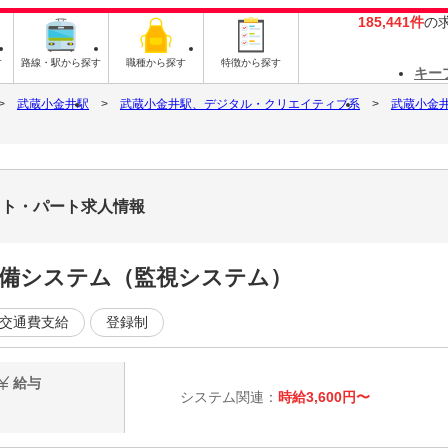
185,441件
の
す
路線・駅から探す
職種から探す
特徴から探す
キー
武蔵小金井駅
武蔵小金井駅、デジタル・クリエイティブ系
武蔵小金
バイト・パート求人情報
地警備システム（監視システム）
交通費支給
登録制
給与
システム関連：
時給3,600円〜