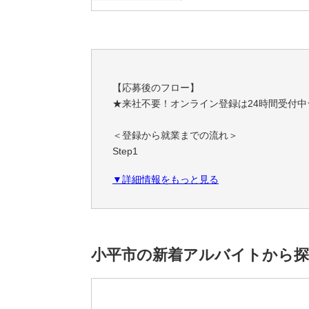
【応募後のフロー】
★来社不要！オンライン登録は24時間受付中
＜登録から就業までの流れ＞
Step1
スマホやPCで簡単！オンライン登録
▼詳細情報をもっと見る
職務経歴・希望条件など、フォームに必要事
Step2
あなたにぴったりのお仕事をご紹介
ご希望条件やスキルに合わせて、お仕事をご
小平市の新着アルバイトから
一緒に理想の職場を見つけましょう！
Step3