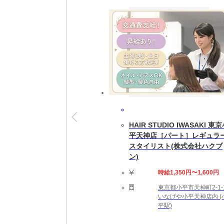
安心サポートで就業スタート！
就業開始後も専属担当者がしっかりフォロー
※就業開始前に来社が必要な場合があります
【勤務詳細】
08:30～17:00 実働7時間30分 休憩60分
完全週休2日制（土日祝休み） ※企業カレン
即日～長期(3ヶ月以上)
★勤務スタート日はご相談可能です。ご就業
HAIR STUDIO IWASAKI 東
【勤務地備考】
平天神店［パート］レギュラ
◆職場の環境：【たばこ：分煙】
スタイリスト(株式会社ハクブ
ン)
【応募資格】
【こんなスキルや経験のある方を歓迎します
時給1,350円〜1,600円
東京都小平市天神町2-1-
【給与備考】
いなげや小平天神店内 (
平駅)
【月収例】54万円＝時給3600円×150時間
★時給は経験・スキルによって優遇します。