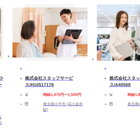
します
 残業は30(時間以内/月)です。
ダーによる
中の方もお気軽にご相談ください。
京小
株式会社スタッフサービ
株式会社スタッ
ー
ス/H10517178
ス/A40568
時給1,470円〜1,500円
時給1,
東京都小平市 (花小金井
東京都
！】 電気設計の知識。回路設計、基盤設計、評価、など。
駅)
1
小
（残業代別途）