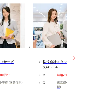
フサービ
株式会社スタッフサービ
ス/A30546
800円〜
時給2,100円〜
小平市 (国分寺駅)
東京都小平市 (武蔵小金井
駅)