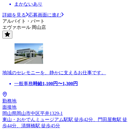
まかないあり
詳細を見る
応募画面に進む
アルバイト・パート
エヴァホール 岡山店
地域のセレモニーを、静かに支えるお仕事です。
一般事務
時給
1,100
円〜
1,300
円
勤務地
面接地
岡山県岡山市中区平井1329-1
東山・おかでんミュージアム駅駅 徒歩42分、門田屋敷駅 徒
歩44分、清輝橋駅 徒歩45分