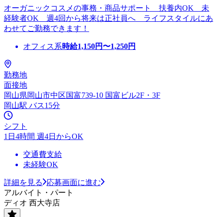
オーガニックコスメの事務・商品サポート 扶養内OK 未
経験者OK 週4回から将来は正社員へ ライフスタイルにあ
わせてご勤務できます！
オフィス系
時給
1,150
円〜
1,250
円
勤務地
面接地
岡山県岡山市中区国富739-10 国富ビル2F・3F
岡山駅 バス15分
シフト
1日4時間 週4日からOK
交通費支給
未経験OK
詳細を見る
応募画面に進む
アルバイト・パート
ディオ 西大寺店