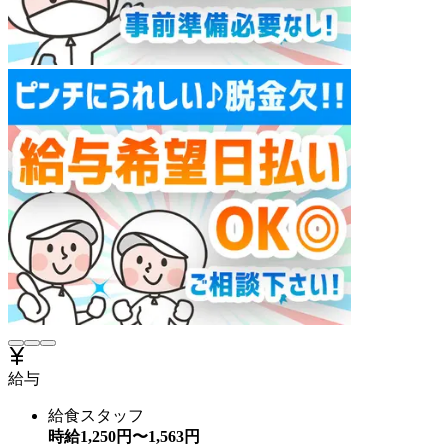
給与
給食スタッフ
時給
1,250
円〜
1,563
円