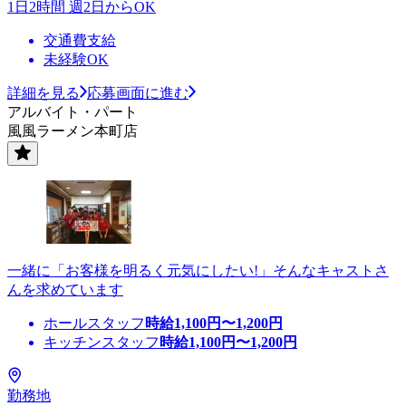
1日2時間 週2日からOK
交通費支給
未経験OK
詳細を見る
応募画面に進む
アルバイト・パート
風風ラーメン本町店
一緒に「お客様を明るく元気にしたい!」そんなキャストさ
んを求めています
ホールスタッフ
時給
1,100
円〜
1,200
円
キッチンスタッフ
時給
1,100
円〜
1,200
円
勤務地