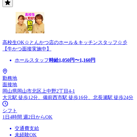
高校生OK☆とんかつ店のホール＆キッチンスタッフ☆彡
【牛かつ面接実施中】
ホールスタッフ
時給
1,050
円〜
1,160
円
勤務地
面接地
岡山県岡山市北区上中野2丁目4-1
大元駅 徒歩12分、備前西市駅 徒歩16分、北長瀬駅 徒歩24分
シフト
1日4時間 週2日からOK
交通費支給
未経験OK