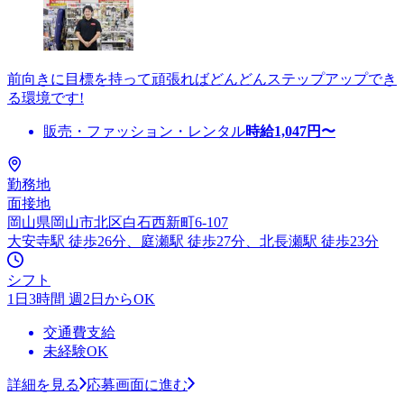
前向きに目標を持って頑張ればどんどんステップアップでき
る環境です!
販売・ファッション・レンタル
時給
1,047
円〜
勤務地
面接地
岡山県岡山市北区白石西新町6-107
大安寺駅 徒歩26分、庭瀬駅 徒歩27分、北長瀬駅 徒歩23分
シフト
1日3時間 週2日からOK
交通費支給
未経験OK
詳細を見る
応募画面に進む