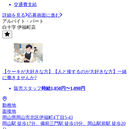
交通費支給
詳細を見る
応募画面に進む
アルバイト・パート
白十字 伊福町店
【ケーキが大好きな方】【人と接するのが大好きな方】一緒
に働きませんか?
販売スタッフ
時給
1,050
円〜
1,090
円
勤務地
面接地
岡山県岡山市北区伊福町4丁目5-43
岡山駅 徒歩17分、備前三門駅 徒歩19分、岡山駅前駅 徒歩20