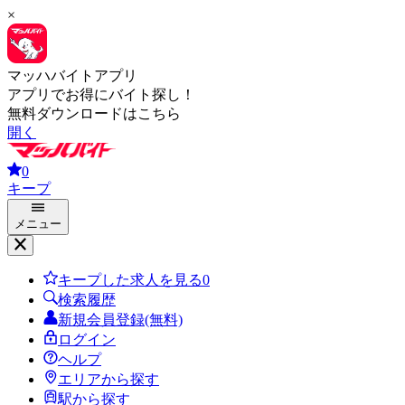
×
マッハバイトアプリ
アプリでお得にバイト探し！
無料ダウンロードはこちら
開く
0
キープ
メニュー
キープした求人を見る
0
検索履歴
新規会員登録(無料)
ログイン
ヘルプ
エリアから探す
駅から探す