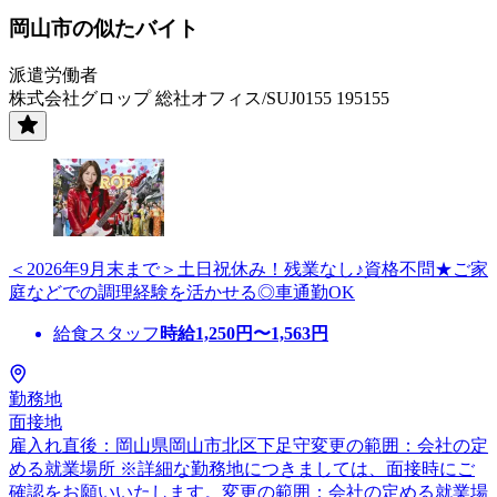
岡山市の似たバイト
派遣労働者
株式会社グロップ 総社オフィス/SUJ0155 195155
＜2026年9月末まで＞土日祝休み！残業なし♪資格不問★ご家
庭などでの調理経験を活かせる◎車通勤OK
給食スタッフ
時給
1,250
円〜
1,563
円
勤務地
面接地
雇入れ直後：岡山県岡山市北区下足守変更の範囲：会社の定
める就業場所 ※詳細な勤務地につきましては、面接時にご
確認をお願いいたします。変更の範囲：会社の定める就業場