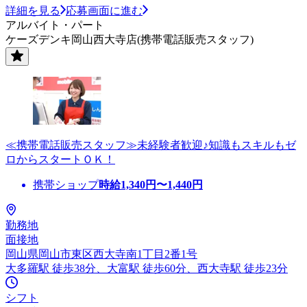
詳細を見る
応募画面に進む
アルバイト・パート
ケーズデンキ岡山西大寺店(携帯電話販売スタッフ)
≪携帯電話販売スタッフ≫未経験者歓迎♪知識もスキルもゼ
ロからスタートＯＫ！
携帯ショップ
時給
1,340
円〜
1,440
円
勤務地
面接地
岡山県岡山市東区西大寺南1丁目2番1号
大多羅駅 徒歩38分、大富駅 徒歩60分、西大寺駅 徒歩23分
シフト