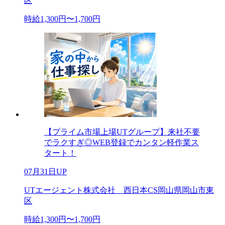
区
時給1,300円〜1,700円
【プライム市場上場UTグループ】来社不要
でラクすぎ◎WEB登録でカンタン軽作業ス
タート！
07月31日UP
UTエージェント株式会社 西日本CS岡山県岡山市東
区
時給1,300円〜1,700円