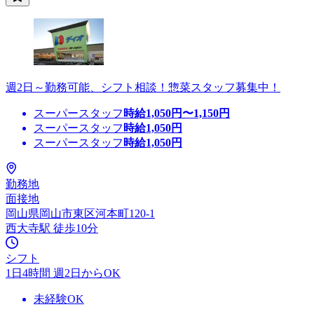
週2日～勤務可能、シフト相談！惣菜スタッフ募集中！
スーパースタッフ
時給
1,050
円〜
1,150
円
スーパースタッフ
時給
1,050
円
スーパースタッフ
時給
1,050
円
勤務地
面接地
岡山県岡山市東区河本町120-1
西大寺駅 徒歩10分
シフト
1日4時間 週2日からOK
未経験OK