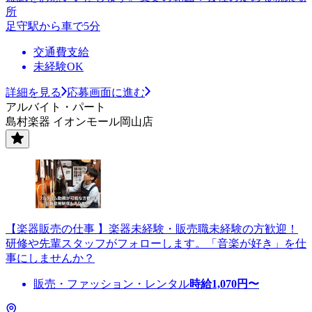
所
足守駅から車で5分
交通費支給
未経験OK
詳細を見る
応募画面に進む
アルバイト・パート
島村楽器 イオンモール岡山店
【楽器販売の仕事 】楽器未経験・販売職未経験の方歓迎！
研修や先輩スタッフがフォローします。「音楽が好き」を仕
事にしませんか？
販売・ファッション・レンタル
時給
1,070
円〜