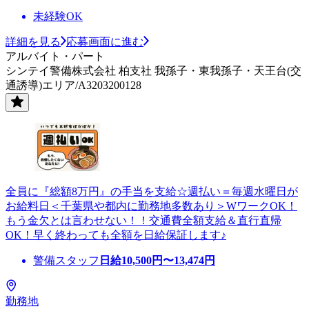
未経験OK
詳細を見る
応募画面に進む
アルバイト・パート
シンテイ警備株式会社 柏支社 我孫子・東我孫子・天王台(交
通誘導)エリア/A3203200128
全員に『総額8万円』の手当を支給☆週払い＝毎週水曜日が
お給料日＜千葉県や都内に勤務地多数あり＞WワークOK！
もう金欠とは言わせない！！交通費全額支給＆直行直帰
OK！早く終わっても全額を日給保証します♪
警備スタッフ
日給
10,500
円〜
13,474
円
勤務地