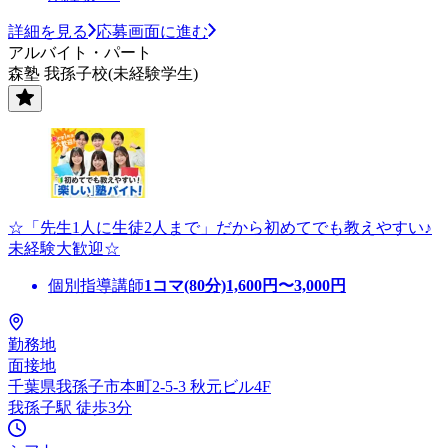
詳細を見る
応募画面に進む
アルバイト・パート
森塾 我孫子校(未経験学生)
☆「先生1人に生徒2人まで」だから初めてでも教えやすい♪
未経験大歓迎☆
個別指導講師
1コマ(80分)
1,600
円〜
3,000
円
勤務地
面接地
千葉県我孫子市本町2-5-3 秋元ビル4F
我孫子駅 徒歩3分