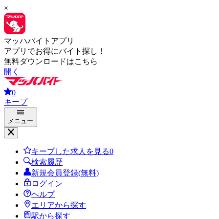
×
マッハバイトアプリ
アプリでお得にバイト探し！
無料ダウンロードはこちら
開く
0
キープ
メニュー
キープした求人を見る
0
検索履歴
新規会員登録(無料)
ログイン
ヘルプ
エリアから探す
駅から探す