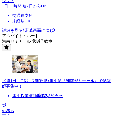
シフト
1日1.5時間 週2日からOK
交通費支給
未経験OK
詳細を見る
応募画面に進む
アルバイト・パート
湘南ゼミナール 我孫子教室
《週1日～OK》長期歓迎♪集団塾『湘南ゼミナール』で塾講
師募集中！
集団授業講師
時給
2,520
円〜
勤務地