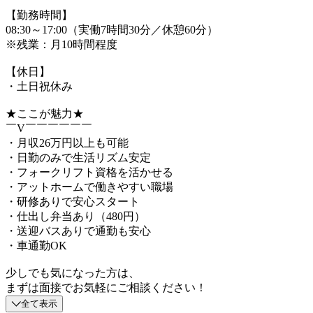
【勤務時間】
08:30～17:00（実働7時間30分／休憩60分）
※残業：月10時間程度
【休日】
・土日祝休み
★ここが魅力★
￣V￣￣￣￣￣￣
・月収26万円以上も可能
・日勤のみで生活リズム安定
・フォークリフト資格を活かせる
・アットホームで働きやすい職場
・研修ありで安心スタート
・仕出し弁当あり（480円）
・送迎バスありで通勤も安心
・車通勤OK
少しでも気になった方は、
まずは面接でお気軽にご相談ください！
全て表示