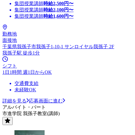
集団授業講師
時給
2,500
円〜
集団授業講師
時給
2,100
円〜
集団授業講師
時給
1,600
円〜
勤務地
面接地
千葉県我孫子市我孫子1-10-1 サンロイヤル我孫子 2F
我孫子駅 徒歩1分
シフト
1日1時間 週1日からOK
交通費支給
未経験OK
詳細を見る
応募画面に進む
アルバイト・パート
市進学院 我孫子教室(講師)