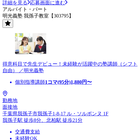
詳細を見る
応募画面に進む
アルバイト・パート
明光義塾 我孫子教室【303795】
得意科目で先生デビュー！未経験が活躍中の塾講師（シフト
自由） ／明光義塾
個別指導講師
1コマ(95分)
1,880
円〜
勤務地
面接地
千葉県我孫子市我孫子1-8-17 ル・ソルボンヌ 1F
我孫子駅 徒歩8分、北柏駅 徒歩21分
交通費支給
未経験OK