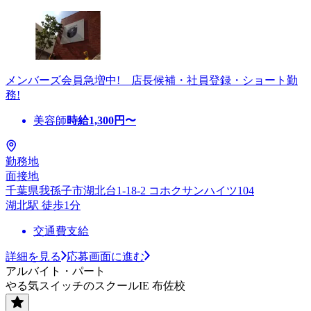
メンバーズ会員急増中! 店長候補・社員登録・ショート勤
務!
美容師
時給
1,300
円〜
勤務地
面接地
千葉県我孫子市湖北台1-18-2 コホクサンハイツ104
湖北駅 徒歩1分
交通費支給
詳細を見る
応募画面に進む
アルバイト・パート
やる気スイッチのスクールIE 布佐校