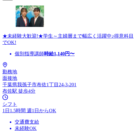
★未経験大歓迎!★学生～主婦層まで幅広く活躍中♪得意科目
でOK!
個別指導講師
時給
1,140
円〜
勤務地
面接地
千葉県我孫子市布佐1丁目24-3-201
布佐駅 徒歩4分
シフト
1日1.5時間 週1日からOK
交通費支給
未経験OK