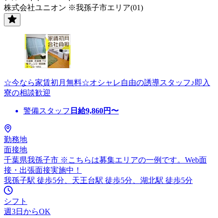
株式会社ユニオン ※我孫子市エリア(01)
☆今なら家賃初月無料☆オシャレ自由の誘導スタッフ♪即入
寮の相談歓迎
警備スタッフ
日給
9,860
円〜
勤務地
面接地
千葉県我孫子市 ※こちらは募集エリアの一例です。Web面
接・出張面接実施中！
我孫子駅 徒歩5分、天王台駅 徒歩5分、湖北駅 徒歩5分
シフト
週3日からOK