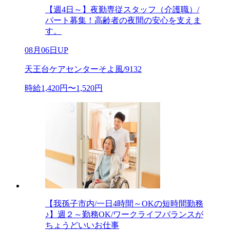
【週4日～】夜勤専従スタッフ（介護職）/
パート募集！高齢者の夜間の安心を支えま
す。
08月06日UP
天王台ケアセンターそよ風/9132
時給1,420円〜1,520円
【我孫子市内/一日4時間～OKの短時間勤務
♪】週２～勤務OK/ワークライフバランスが
ちょうどいいお仕事