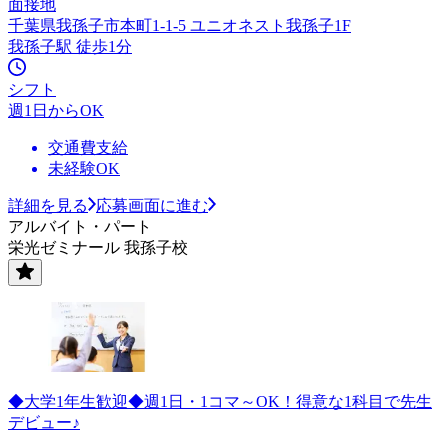
面接地
千葉県我孫子市本町1-1-5 ユニオネスト我孫子1F
我孫子駅 徒歩1分
シフト
週1日からOK
交通費支給
未経験OK
詳細を見る
応募画面に進む
アルバイト・パート
栄光ゼミナール 我孫子校
◆大学1年生歓迎◆週1日・1コマ～OK！得意な1科目で先生
デビュー♪