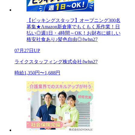
【ピッキングスタッフ】オープニング300名
募集★Amazon新倉庫でもくもく系作業！日
払い◎週1日・4時間～OK！お財布に嬉しい
格安社食あり♪髪色自由◎/lwhn27
07月27日UP
ライクスタッフィング株式会社/lwhn27
時給1,350円〜1,688円