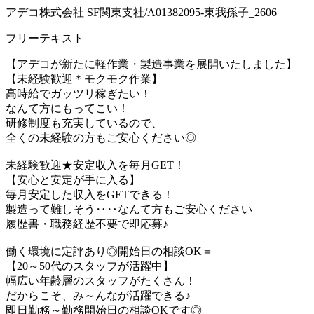
アデコ株式会社 SF関東支社/A01382095-東我孫子_2606
フリーテキスト
【アデコが新たに軽作業・製造事業を展開いたしました】
【未経験歓迎＊モクモク作業】
高時給でガッツリ稼ぎたい！
なんて方にもってこい！
研修制度も充実しているので、
全くの未経験の方もご安心ください◎
未経験歓迎★安定収入を毎月GET！
【安心と安定が手に入る】
毎月安定した収入をGETできる！
製造って難しそう‥‥なんて方もご安心ください
履歴書・職務経歴不要で即応募♪
働く環境に定評あり◎開始日の相談OK＝
【20～50代のスタッフが活躍中】
幅広い年齢層のスタッフがたくさん！
だからこそ、み～んなが活躍できる♪
即日勤務～勤務開始日の相談OKです◎