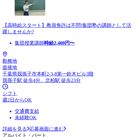
【高時給スタート】教員免許は不問!集団塾の講師として活
躍しませんか?
集団授業講師
時給
2,400
円〜
勤務地
面接地
千葉県我孫子市本町2-3-8第一鈴木ビル3階
我孫子駅 徒歩4分、北柏駅 徒歩23分
シフト
週2日からOK
交通費支給
未経験OK
詳細を見る
応募画面に進む
アルバイト・パート