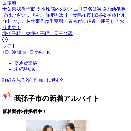
面接地
千葉県我孫子市 ※本原稿内の駅・エリア名は実際の勤務地
ではございません。面接地は【千葉県柏市柏3-6-2 須藤ビル
4F】です。お仕事先は千葉県・東京都に多数ご用意してお
ります！
我孫子駅、東我孫子駅、天王台駅
シフト
1日8時間 週1日からOK
交通費支給
未経験OK
詳細を見る
応募画面に進む
我孫子市の新着アルバイト
新着案件8件掲載中！