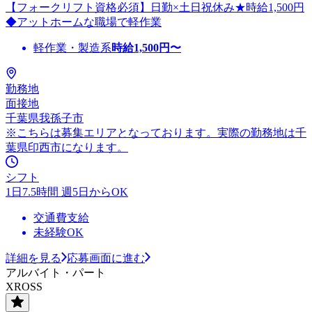
【フォークリフト資格必須】日勤×土日祝休み★時給1,500円
◆アットホームな職場で軽作業
軽作業・製造系
時給
1,500
円〜
勤務地
面接地
千葉県我孫子市
※こちらは募集エリアとなっております。実際の勤務地は千
葉県印西市になります。
シフト
1日7.5時間 週5日からOK
交通費支給
未経験OK
詳細を見る
応募画面に進む
アルバイト・パート
XROSS