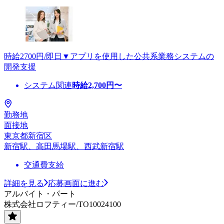
時給2700円/即日▼アプリを使用した公共系業務システムの
開発支援
システム関連
時給
2,700
円〜
勤務地
面接地
東京都新宿区
新宿駅、高田馬場駅、西武新宿駅
交通費支給
詳細を見る
応募画面に進む
アルバイト・パート
株式会社ロフティー/TO10024100