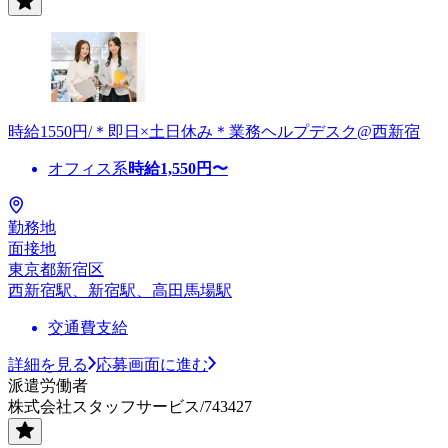
時給1550円/＊即日×土日休み＊業務ヘルプデスク@西新宿
オフィス系
時給
1,550
円〜
勤務地
面接地
東京都新宿区
西新宿駅、新宿駅、高田馬場駅
交通費支給
詳細を見る
応募画面に進む
派遣労働者
株式会社スタッフサービス/743427