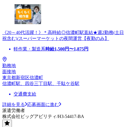
《20～40代活躍！》＊高時給◎信濃町駅直結★週2勤務(土日
祝含む)/スーパーマーケットの夜間運営【夜勤のみ】
軽作業・製造系
時給
1,500
円〜
1,875
円
勤務地
面接地
東京都新宿区信濃町
信濃町駅、四谷三丁目駅、千駄ケ谷駅
交通費支給
詳細を見る
応募画面に進む
派遣労働者
株式会社ビッグアビリティ/H3-54417-BA