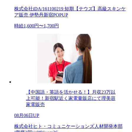
株式会社iDA/161100219 短期【テウズ】高級スキンケ
ア販売 伊勢丹新宿POPUP
時給1,600円〜1,700円
【中国語・英語を活かせる！】月収23万以
上可能！新宿駅近く家電量販店にて理美容
家電販売
08月06日UP
株式会社ヒト・コミュニケーションズ人材開発本部