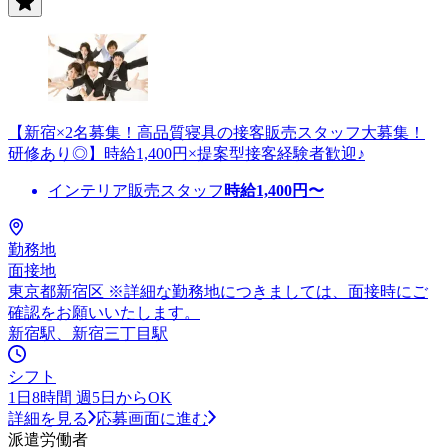
【新宿×2名募集！高品質寝具の接客販売スタッフ大募集！
研修あり◎】時給1,400円×提案型接客経験者歓迎♪
インテリア販売スタッフ
時給
1,400
円〜
勤務地
面接地
東京都新宿区 ※詳細な勤務地につきましては、面接時にご
確認をお願いいたします。
新宿駅、新宿三丁目駅
シフト
1日8時間 週5日からOK
詳細を見る
応募画面に進む
派遣労働者