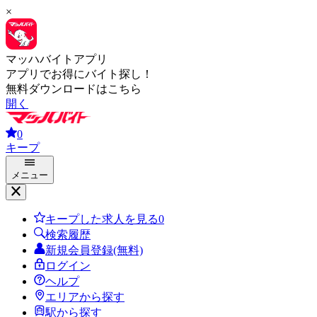
×
マッハバイトアプリ
アプリでお得にバイト探し！
無料ダウンロードはこちら
開く
0
キープ
メニュー
キープした求人を見る
0
検索履歴
新規会員登録(無料)
ログイン
ヘルプ
エリアから探す
駅から探す