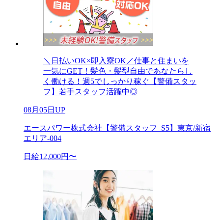
＼日払いOK×即入寮OK／仕事と住まいを
一気にGET！髪色・髪型自由であなたらし
く働ける！週5でしっかり稼ぐ【警備スタッ
フ】若手スタッフ活躍中◎
08月05日UP
エースパワー株式会社【警備スタッフ_S5】東京/新宿
エリア-004
日給12,000円〜