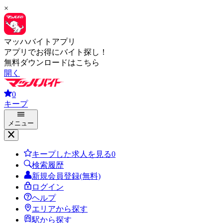
×
マッハバイトアプリ
アプリでお得にバイト探し！
無料ダウンロードはこちら
開く
0
キープ
メニュー
キープした求人を見る
0
検索履歴
新規会員登録(無料)
ログイン
ヘルプ
エリアから探す
駅から探す