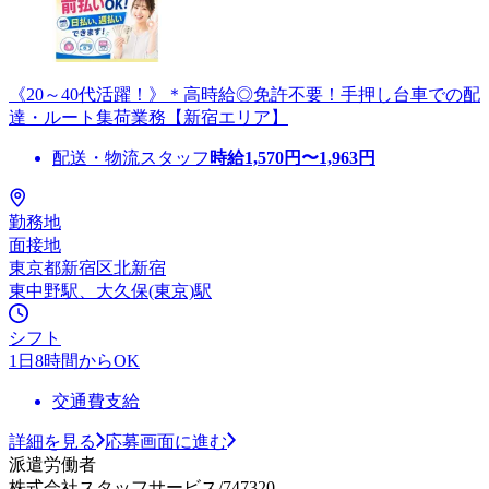
《20～40代活躍！》＊高時給◎免許不要！手押し台車での配
達・ルート集荷業務【新宿エリア】
配送・物流スタッフ
時給
1,570
円〜
1,963
円
勤務地
面接地
東京都新宿区北新宿
東中野駅、大久保(東京)駅
シフト
1日8時間からOK
交通費支給
詳細を見る
応募画面に進む
派遣労働者
株式会社スタッフサービス/747320