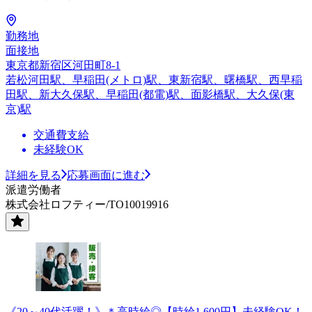
勤務地
面接地
東京都新宿区河田町8-1
若松河田駅、早稲田(メトロ)駅、東新宿駅、曙橋駅、西早稲
田駅、新大久保駅、早稲田(都電)駅、面影橋駅、大久保(東
京)駅
交通費支給
未経験OK
詳細を見る
応募画面に進む
派遣労働者
株式会社ロフティー/TO10019916
《20～40代活躍！》＊高時給◎【時給1,600円】未経験OK！