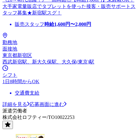
大手家電量販店でタブレットを使った接客・販売サポートス
タッフ募集★新宿駅スグ！
販売スタッフ
時給
1,600
円〜
2,000
円
勤務地
面接地
東京都新宿区
西武新宿駅、新大久保駅、大久保(東京)駅
シフト
1日8時間からOK
交通費支給
詳細を見る
応募画面に進む
派遣労働者
株式会社ロフティー/TO10022253