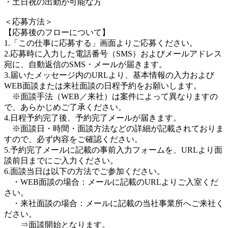
・土日祝の出勤が可能な方
＜応募方法＞
【応募後のフローについて】
1.「この仕事に応募する」画面よりご応募ください。
2.応募時に入力した電話番号（SMS）およびメールアドレス
宛に、自動返信のSMS・メールが届きます。
3.届いたメッセージ内のURLより、基本情報の入力および
WEB面談または来社面談の日程予約をお願いします。
※面談手法（WEB／来社）は案件によって異なりますの
で、あらかじめご了承ください。
4.日程予約完了後、予約完了メールが届きます。
※面談日・時間・面談方法などの詳細が記載されておりま
すので、必ず内容をご確認ください。
5.予約完了メールに記載の事前入力フォームを、URLより面
談前日までにご入力ください。
6.面談当日は以下の方法でご参加ください。
・WEB面談の場合：メールに記載のURLよりご入室くだ
さい。
・来社面談の場合：メールに記載の当社事業所へご来社く
ださい。
⇒面談開始となります。