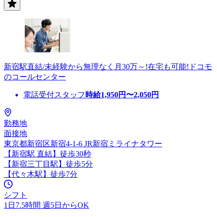
新宿駅直結/未経験から無理なく月30万～!在宅も可能!ドコモ
のコールセンター
電話受付スタッフ
時給
1,950
円〜
2,050
円
勤務地
面接地
東京都新宿区新宿4-1-6 JR新宿ミライナタワー
【新宿駅 直結】徒歩30秒
【新宿三丁目駅】徒歩5分
【代々木駅】徒歩7分
シフト
1日7.5時間 週5日からOK