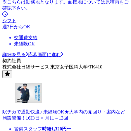
※こちらは勤務地となります。面接地については原稿内をご
確認下さい。
シフト
週2日からOK
交通費支給
未経験OK
詳細を見る
応募画面に進む
契約社員
株式会社日経サービス 東京女子医科大学/TK410
駅チカで通勤快適♪ 未経験OK★大学内の見回り・案内など
施設警備！16H/日 × 月11～13回
警備スタッフ
時給
1,320
円〜