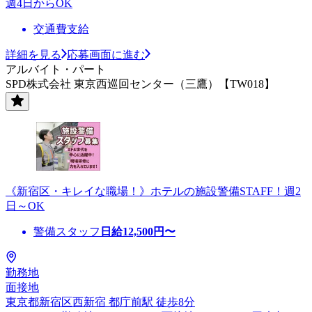
週4日からOK
交通費支給
詳細を見る
応募画面に進む
アルバイト・パート
SPD株式会社 東京西巡回センター（三鷹）【TW018】
《新宿区・キレイな職場！》ホテルの施設警備STAFF！週2
日～OK
警備スタッフ
日給
12,500
円〜
勤務地
面接地
東京都新宿区西新宿 都庁前駅 徒歩8分