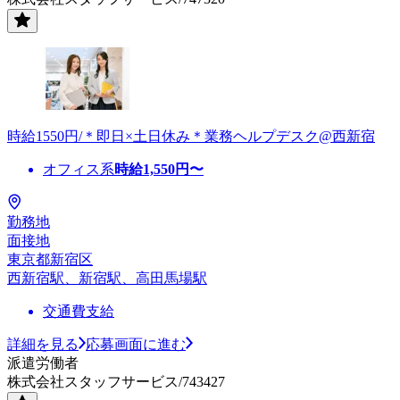
時給1550円/＊即日×土日休み＊業務ヘルプデスク@西新宿
オフィス系
時給
1,550
円〜
勤務地
面接地
東京都新宿区
西新宿駅、新宿駅、高田馬場駅
交通費支給
詳細を見る
応募画面に進む
派遣労働者
株式会社スタッフサービス/743427