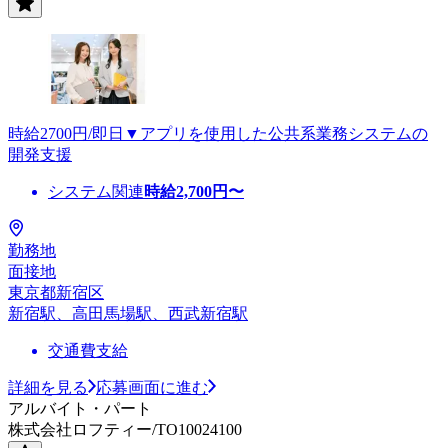
時給2700円/即日▼アプリを使用した公共系業務システムの
開発支援
システム関連
時給
2,700
円〜
勤務地
面接地
東京都新宿区
新宿駅、高田馬場駅、西武新宿駅
交通費支給
詳細を見る
応募画面に進む
アルバイト・パート
株式会社ロフティー/TO10024100