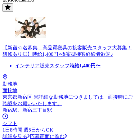
【新宿×2名募集！高品質寝具の接客販売スタッフ大募集！
研修あり◎】時給1,400円×提案型接客経験者歓迎♪
インテリア販売スタッフ
時給
1,400
円〜
勤務地
面接地
東京都新宿区 ※詳細な勤務地につきましては、面接時にご
確認をお願いいたします。
新宿駅、新宿三丁目駅
シフト
1日8時間 週5日からOK
詳細を見る
応募画面に進む