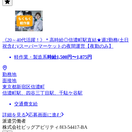
《20～40代活躍！》＊高時給◎信濃町駅直結★週2勤務(土日
祝含む)/スーパーマーケットの夜間運営【夜勤のみ】
軽作業・製造系
時給
1,500
円〜
1,875
円
勤務地
面接地
東京都新宿区信濃町
信濃町駅、四谷三丁目駅、千駄ケ谷駅
交通費支給
詳細を見る
応募画面に進む
派遣労働者
株式会社ビッグアビリティ/H3-54417-BA