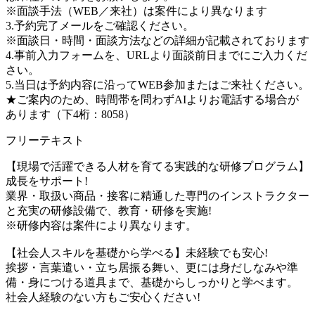
※面談手法（WEB／来社）は案件により異なります
3.予約完了メールをご確認ください。
※面談日・時間・面談方法などの詳細が記載されております
4.事前入力フォームを、URLより面談前日までにご入力くだ
さい。
5.当日は予約内容に沿ってWEB参加またはご来社ください。
★ご案内のため、時間帯を問わずAIよりお電話する場合が
あります（下4桁：8058）
フリーテキスト
【現場で活躍できる人材を育てる実践的な研修プログラム】
成長をサポート!
業界・取扱い商品・接客に精通した専門のインストラクター
と充実の研修設備で、教育・研修を実施!
※研修内容は案件により異なります。
【社会人スキルを基礎から学べる】未経験でも安心!
挨拶・言葉遣い・立ち居振る舞い、更には身だしなみや準
備・身につける道具まで、基礎からしっかりと学べます。
社会人経験のない方もご安心ください!