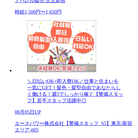
アパレル販売 京王新宿
時給1,500円〜1,650円
＼日払いOK×即入寮OK／仕事と住まいを
一気にGET！髪色・髪型自由であなたらし
く働ける！週5でしっかり稼ぐ【警備スタッ
フ】若手スタッフ活躍中◎
08月05日UP
エースパワー株式会社【警備スタッフ_S5】東京/新宿
エリア-005