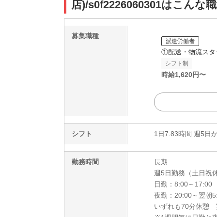
店)/s0f2226060301はこんな
募集職種
派遣労働者
①配送・物流スタ
シフト制
時給
1,620
円〜
シフト
1日7.83時間 週5日
勤務時間
長期
週5日勤務（土日祝
日勤：8:00～17:00
夜勤：20:00～翌朝5:
いずれも70分休憩 