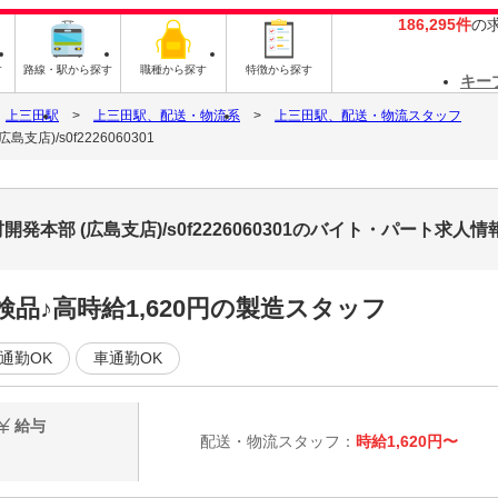
186,295件
の
す
路線・駅から探す
職種から探す
特徴から探す
キー
上三田駅
上三田駅、配送・物流系
上三田駅、配送・物流スタッフ
)/s0f2226060301
部 (広島支店)/s0f2226060301のバイト・パート求人情
品♪高時給1,620円の製造スタッフ
通勤OK
車通勤OK
給与
配送・物流スタッフ：
時給1,620円〜