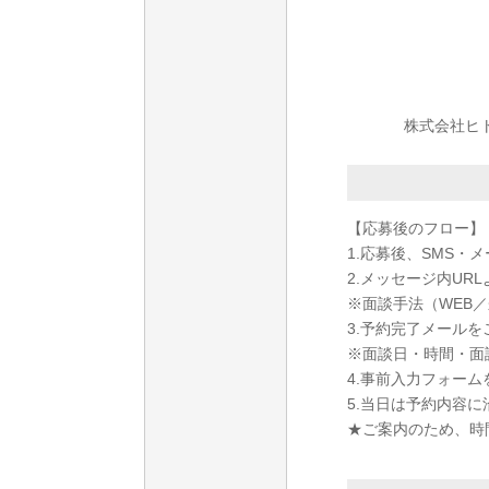
株式会社ヒト
【応募後のフロー】
1.応募後、SMS・
2.メッセージ内U
※面談手法（WEB
3.予約完了メール
※面談日・時間・面
4.事前入力フォー
5.当日は予約内容
★ご案内のため、時間