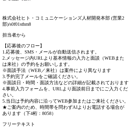
株式会社ヒト・コミュニケーションズ人材開発本部 (営業2
部)/s0f01sthm8
担当者から
【応募後のフロー】
1.応募後、SMS・メールが自動送信されます。
2.メッセージ内URLより基本情報の入力と面談（WEBまた
は来社）の予約をお願いします。
※面談手法（WEB／来社）は案件により異なります
3.予約完了メールをご確認ください。
※面談日・時間・面談方法などの詳細が記載されております
4.事前入力フォームを、URLより面談前日までにご入力くだ
さい。
5.当日は予約内容に沿ってWEB参加またはご来社ください。
★ご案内のため、時間帯を問わずAIよりお電話する場合が
あります（下4桁：8058）
フリーテキスト