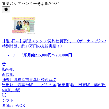
青葉台ケアセンターそよ風/30834
【週5日～】調理スタッフ/契約社員募集！《ボーナス以外の
特別報酬、約27万円の支給実績！》
フード系
月給
215,000
円〜
250,000
円
勤務地
面接地
神奈川県横浜市青葉区桜台44-7
恩田駅、青葉台駅、こどもの国(神奈川)駅、田奈駅、藤が丘
(神奈川)駅
シフト
週5日からOK