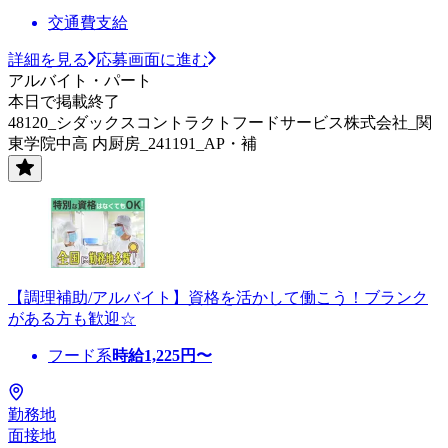
交通費支給
詳細を見る
応募画面に進む
アルバイト・パート
本日で掲載終了
48120_シダックスコントラクトフードサービス株式会社_関
東学院中高 内厨房_241191_AP・補
【調理補助/アルバイト】資格を活かして働こう！ブランク
がある方も歓迎☆
フード系
時給
1,225
円〜
勤務地
面接地