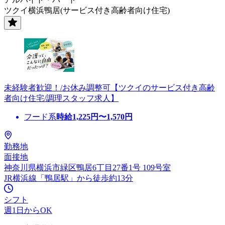
ツクイ横浜鴨居(サービス付き高齢者向け住宅)
未経験者歓迎！/お休み調整可【ツクイのサービス付き高齢
者向け住宅/調理スタッフ求人】
フード系
時給
1,225
円〜
1,570
円
勤務地
面接地
神奈川県横浜市緑区鴨居6丁目27番1号 109号室
JR横浜線「鴨居駅」から徒歩約13分
シフト
週1日からOK