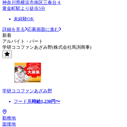
神奈川県横浜市南区三春台４
黄金町駅より徒歩5分
未経験OK
詳細を見る
応募画面に進む
新着
アルバイト・パート
学研ココファンあざみ野(株式会社馬渕商事)
学研ココファンあざみ野
フード系
時給
1,230
円〜
勤務地
面接地