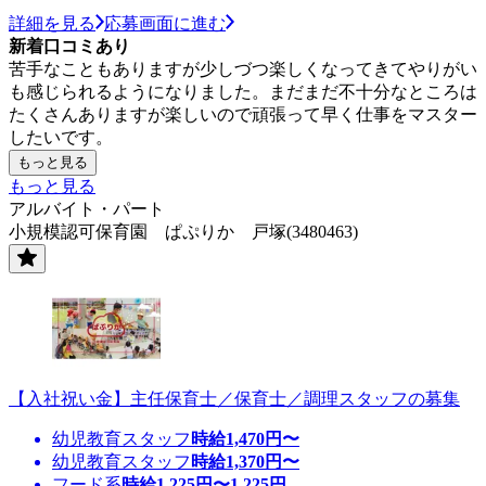
詳細を見る
応募画面に進む
新着口コミあり
苦手なこともありますが少しづつ楽しくなってきてやりがい
も感じられるようになりました。まだまだ不十分なところは
たくさんありますが楽しいので頑張って早く仕事をマスター
したいです。
もっと見る
もっと見る
アルバイト・パート
小規模認可保育園 ぱぷりか 戸塚(3480463)
【入社祝い金】主任保育士／保育士／調理スタッフの募集
幼児教育スタッフ
時給
1,470
円〜
幼児教育スタッフ
時給
1,370
円〜
フード系
時給
1,225
円〜
1,225
円