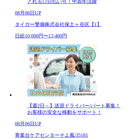
とれる◎日払い可！中高年活躍
08月06日UP
タイガー警備株式会社保土ヶ谷区【1】
日給10,000円〜13,400円
【週2日～】送迎ドライバー/パート募集！
お客様の安全な移動をサポート！
08月06日UP
青葉台ケアセンターそよ風/35181