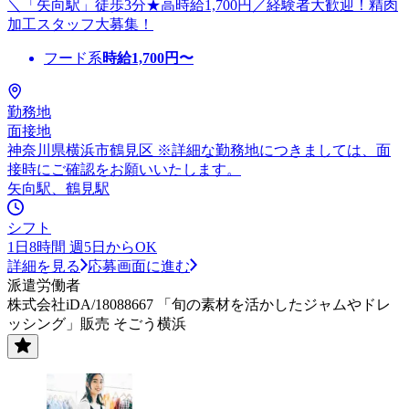
＼「矢向駅」徒歩3分★高時給1,700円／経験者大歓迎！精肉
加工スタッフ大募集！
フード系
時給
1,700
円〜
勤務地
面接地
神奈川県横浜市鶴見区 ※詳細な勤務地につきましては、面
接時にご確認をお願いいたします。
矢向駅、鶴見駅
シフト
1日8時間 週5日からOK
詳細を見る
応募画面に進む
派遣労働者
株式会社iDA/18088667 「旬の素材を活かしたジャムやドレ
ッシング」販売 そごう横浜