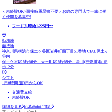
＜未経験OK×面接時履歴書不要＞お肉の専門店で一緒に働
く仲間を募集中!
フード系
時給
1,225
円〜
勤務地
面接地
神奈川県横浜市保土ヶ谷区岩井町四丁目51番地 CIAL保土ヶ
谷内
保土ケ谷駅 徒歩6分、天王町駅 徒歩9分、星川(神奈川)駅 徒
歩12分
シフト
1日8時間 週3日からOK
交通費支給
未経験OK
詳細を見る
応募画面に進む
アルバイト・パート