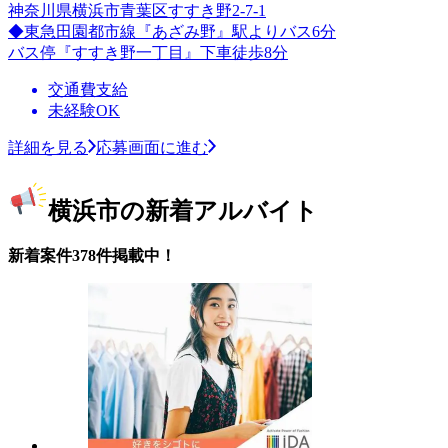
神奈川県横浜市青葉区すすき野2-7-1
◆東急田園都市線『あざみ野』駅よりバス6分
バス停『すすき野一丁目』下車徒歩8分
交通費支給
未経験OK
詳細を見る
応募画面に進む
横浜市の新着アルバイト
新着案件378件掲載中！