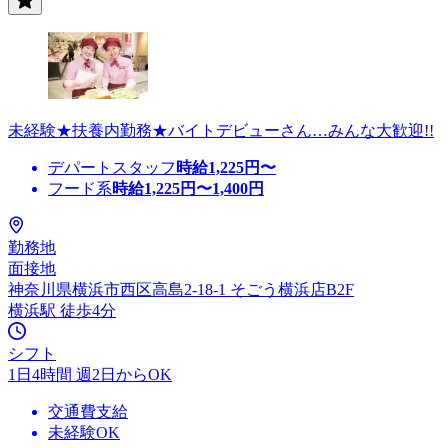
未経験★扶養内勤務★バイトデビューさん…みんな大歓迎!!
デパートスタッフ
時給
1,225
円〜
フード系
時給
1,225
円〜
1,400
円
勤務地
面接地
神奈川県横浜市西区高島2-18-1 そごう横浜店B2F
横浜駅 徒歩4分
シフト
1日4時間 週2日からOK
交通費支給
未経験OK