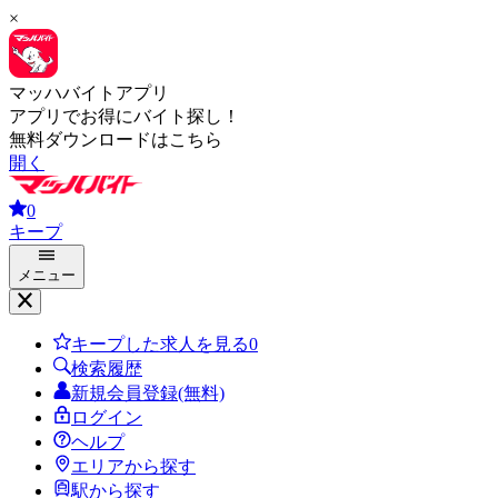
×
マッハバイトアプリ
アプリでお得にバイト探し！
無料ダウンロードはこちら
開く
0
キープ
メニュー
キープした求人を見る
0
検索履歴
新規会員登録(無料)
ログイン
ヘルプ
エリアから探す
駅から探す