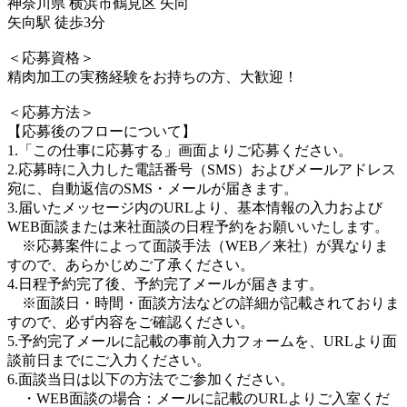
神奈川県 横浜市鶴見区 矢向
矢向駅 徒歩3分
＜応募資格＞
精肉加工の実務経験をお持ちの方、大歓迎！
＜応募方法＞
【応募後のフローについて】
1.「この仕事に応募する」画面よりご応募ください。
2.応募時に入力した電話番号（SMS）およびメールアドレス
宛に、自動返信のSMS・メールが届きます。
3.届いたメッセージ内のURLより、基本情報の入力および
WEB面談または来社面談の日程予約をお願いいたします。
※応募案件によって面談手法（WEB／来社）が異なりま
すので、あらかじめご了承ください。
4.日程予約完了後、予約完了メールが届きます。
※面談日・時間・面談方法などの詳細が記載されておりま
すので、必ず内容をご確認ください。
5.予約完了メールに記載の事前入力フォームを、URLより面
談前日までにご入力ください。
6.面談当日は以下の方法でご参加ください。
・WEB面談の場合：メールに記載のURLよりご入室くだ