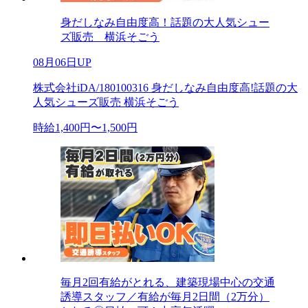
身だしなみ自由度高！話題の大人気シュー
ズ販売 横浜そごう
08月06日UP
株式会社iDA/180100316 身だしなみ自由度高!話題の大
人気シューズ販売 横浜そごう
時給1,400円〜1,500円
毎月2回有給がとれる、建築現場中心の交通
誘導スタッフ／有給が毎月2日間（2万分）