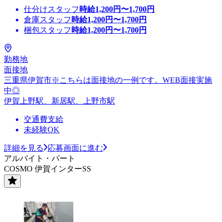
仕分けスタッフ
時給
1,200
円〜
1,700
円
倉庫スタッフ
時給
1,200
円〜
1,700
円
梱包スタッフ
時給
1,200
円〜
1,700
円
勤務地
面接地
三重県伊賀市※こちらは面接地の一例です。WEB面接実施
中◎
伊賀上野駅、新居駅、上野市駅
交通費支給
未経験OK
詳細を見る
応募画面に進む
アルバイト・パート
COSMO 伊賀インターSS