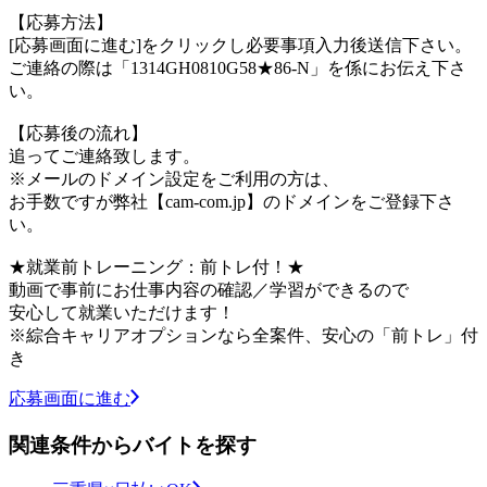
【応募方法】
[応募画面に進む]をクリックし必要事項入力後送信下さい。
ご連絡の際は「1314GH0810G58★86-N」を係にお伝え下さ
い。
【応募後の流れ】
追ってご連絡致します。
※メールのドメイン設定をご利用の方は、
お手数ですが弊社【cam-com.jp】のドメインをご登録下さ
い。
★就業前トレーニング：前トレ付！★
動画で事前にお仕事内容の確認／学習ができるので
安心して就業いただけます！
※綜合キャリアオプションなら全案件、安心の「前トレ」付
き
応募画面に進む
関連条件からバイトを探す