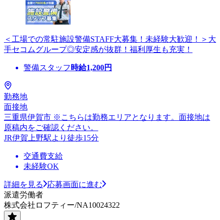
＜工場での常駐施設警備STAFF大募集！未経験大歓迎！＞大
手セコムグループ◎安定感が抜群！福利厚生も充実！
警備スタッフ
時給
1,200
円
勤務地
面接地
三重県伊賀市 ※こちらは勤務エリアとなります。面接地は
原稿内をご確認ください。
JR伊賀上野駅より徒歩15分
交通費支給
未経験OK
詳細を見る
応募画面に進む
派遣労働者
株式会社ロフティー/NA10024322