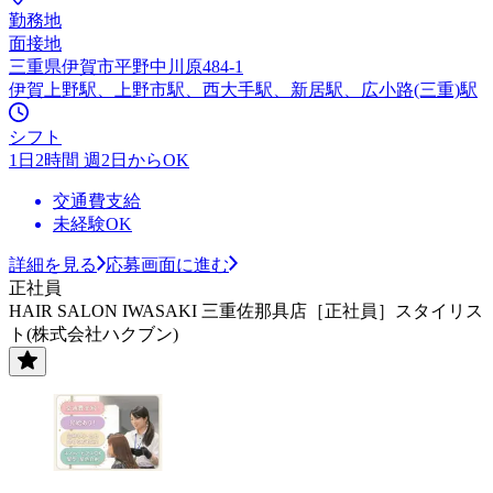
勤務地
面接地
三重県伊賀市平野中川原484-1
伊賀上野駅、上野市駅、西大手駅、新居駅、広小路(三重)駅
シフト
1日2時間 週2日からOK
交通費支給
未経験OK
詳細を見る
応募画面に進む
正社員
HAIR SALON IWASAKI 三重佐那具店［正社員］スタイリス
ト(株式会社ハクブン)