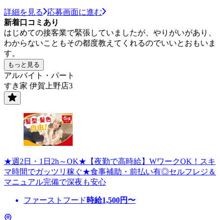
詳細を見る
応募画面に進む
新着口コミあり
はじめての接客業で緊張していましたが、やりがいがあり、
わからないこともその都度教えてくれるのでいいとおもいま
す。
もっと見る
アルバイト・パート
すき家 伊賀上野店3
★週2日・1日2h～OK★【夜勤で高時給】WワークOK！スキ
マ時間でガッツリ稼ぐ★食事補助・前払い有◎セルフレジ＆
マニュアル完備で深夜も安心
ファーストフード
時給
1,500
円〜