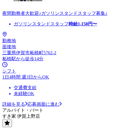
夜間勤務者大歓迎♪ガソリンスタンドスタッフ募集♪
ガソリンスタンドスタッフ
時給
1,150
円〜
勤務地
面接地
三重県伊賀市柘植町5762-2
柘植駅から徒歩14分
シフト
1日4時間 週3日からOK
交通費支給
未経験OK
詳細を見る
応募画面に進む
アルバイト・パート
すき家 伊賀上野店