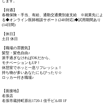
します。
【待遇】
各種保険・手当、有給、通勤交通費別途支給 ※就業先によ
る◆オンライン医師相談サポート(24H対応)◆試用期間あり
(14日間)
【休日】
土日 休日
【職場の雰囲気】
髪型・髪色自由♪
派手過ぎなければOKだから、
モチベーションもUP！
休憩室でホッと一息リフレッシュ！
持ち物が多いあなたにもぴったり☆
ロッカー付き職場♪
【面接地】
名張店
名張市蔵持町原出1720-1 佳千ビルIII 1F