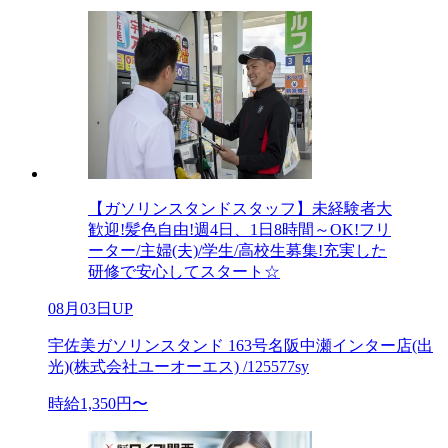
【ガソリンスタンドスタッフ】未経験者大
歓迎!髪色自由!週4日、1日8時間～OK!フリ
ーター/主婦(夫)/学生/高校生募集!充実した
研修で安心してスタート☆
08月03日UP
宇佐美ガソリンスタンド 163号名阪中瀬インター店(出
光)(株式会社ユーオーエス) /125577sy
時給1,350円〜