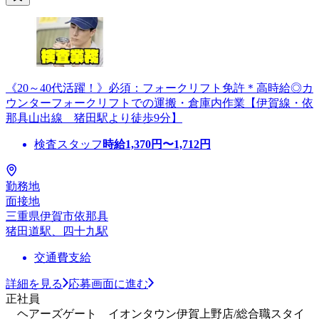
《20～40代活躍！》必須：フォークリフト免許＊高時給◎カ
ウンターフォークリフトでの運搬・倉庫内作業【伊賀線・依
那具山出線 猪田駅より徒歩9分】
検査スタッフ
時給
1,370
円〜
1,712
円
勤務地
面接地
三重県伊賀市依那具
猪田道駅、四十九駅
交通費支給
詳細を見る
応募画面に進む
正社員
ヘアーズゲート イオンタウン伊賀上野店/総合職スタイ