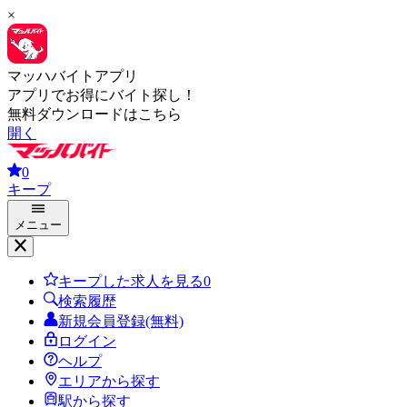
×
マッハバイトアプリ
アプリでお得にバイト探し！
無料ダウンロードはこちら
開く
0
キープ
メニュー
キープした求人を見る
0
検索履歴
新規会員登録(無料)
ログイン
ヘルプ
エリアから探す
駅から探す