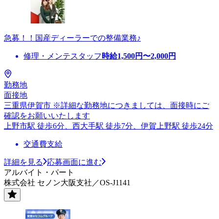
急募！！国産ディーラーでの整備業務♪
修理・メンテスタッフ
時給
1,500
円〜
2,000
円
勤務地
面接地
三重県伊賀市 ※詳細な勤務地につきましては、面接時にご
確認をお願いいたします
上野市駅 徒歩6分、西大手駅 徒歩7分、伊賀上野駅 徒歩24分
交通費支給
詳細を見る
応募画面に進む
アルバイト・パート
株式会社 セノン大阪支社／OS-J1141