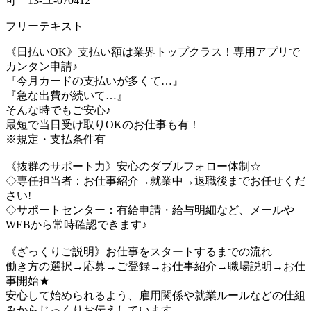
可 13-ユ-070412
フリーテキスト
《日払いOK》支払い額は業界トップクラス！専用アプリで
カンタン申請♪
『今月カードの支払いが多くて…』
『急な出費が続いて…』
そんな時でもご安心♪
最短で当日受け取りOKのお仕事も有！
※規定・支払条件有
《抜群のサポート力》安心のダブルフォロー体制☆
◇専任担当者：お仕事紹介→就業中→退職後までお任せくだ
さい!
◇サポートセンター：有給申請・給与明細など、メールや
WEBから常時確認できます♪
《ざっくりご説明》お仕事をスタートするまでの流れ
働き方の選択→応募→ご登録→お仕事紹介→職場説明→お仕
事開始★
安心して始められるよう、雇用関係や就業ルールなどの仕組
みからじっくりお伝えしています。