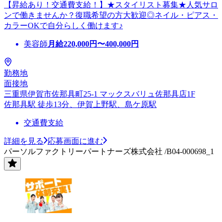
【昇給あり！交通費支給！】★スタイリスト募集★人気サロ
ンで働きませんか？復職希望の方大歓迎◎ネイル・ピアス・
カラーOKで自分らしく働けます♪
美容師
月給
220,000
円〜
400,000
円
勤務地
面接地
三重県伊賀市佐那具町25-1 マックスバリュ佐那具店1F
佐那具駅 徒歩13分、伊賀上野駅、島ケ原駅
交通費支給
詳細を見る
応募画面に進む
パーソルファクトリーパートナーズ株式会社 /B04-000698_1