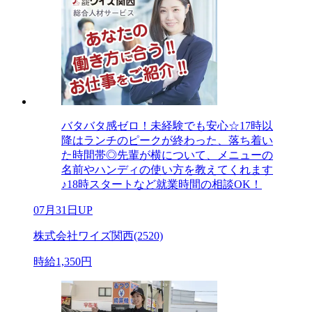
バタバタ感ゼロ！未経験でも安心☆17時以
降はランチのピークが終わった、落ち着い
た時間帯◎先輩が横について、メニューの
名前やハンディの使い方を教えてくれます
♪18時スタートなど就業時間の相談OK！
07月31日UP
株式会社ワイズ関西(2520)
時給1,350円