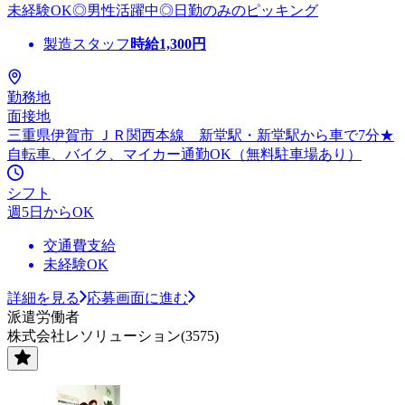
未経験OK◎男性活躍中◎日勤のみのピッキング
製造スタッフ
時給
1,300
円
勤務地
面接地
三重県伊賀市 ＪＲ関西本線 新堂駅・新堂駅から車で7分★
自転車、バイク、マイカー通勤OK（無料駐車場あり）
シフト
週5日からOK
交通費支給
未経験OK
詳細を見る
応募画面に進む
派遣労働者
株式会社レソリューション(3575)