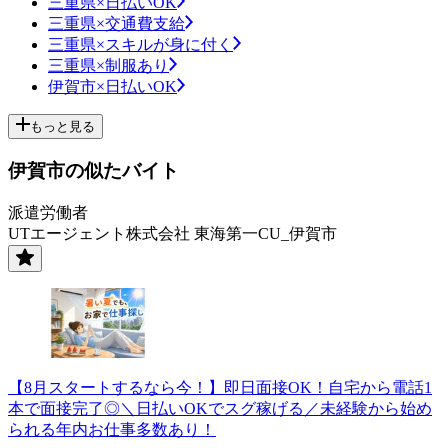
三重県×日払いOK
三重県×交通費支給
三重県×スキルが身に付く
三重県×制服あり
伊賀市×日払いOK
もっと見る
伊賀市の似たバイト
派遣労働者
UTエージェント株式会社 東海第一CU_伊賀市
【8月スタートするなら今！】即日面接OK！自宅から電話1
本で面接完了◎＼日払いOKでスグ稼げる／未経験から始め
られる年内お仕事多数あり！