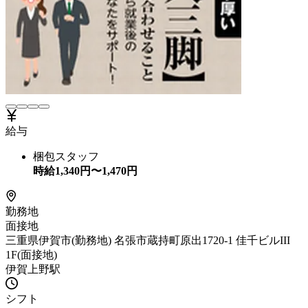
給与
梱包スタッフ
時給
1,340
円〜
1,470
円
勤務地
面接地
三重県伊賀市(勤務地) 名張市蔵持町原出1720-1 佳千ビルIII
1F(面接地)
伊賀上野駅
シフト