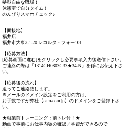
髪型自由な職場！
休憩室で自分タイム！
のんびりスマホチェック♪
【面接地】
福井店
福井市大東2-1-20 レコルタ・フォー101
【応募方法】
[応募画面に進む]をクリックし必要事項入力後送信下さい。
ご連絡の際は「1314GH0803G33★34-N」を係にお伝え下さ
い。
【応募後の流れ】
追ってご連絡致します。
※メールのドメイン設定をご利用の方は、
お手数ですが弊社【cam-com.jp】のドメインをご登録下さ
い。
★就業前トレーニング：前トレ付！★
動画で事前にお仕事内容の確認／学習ができるので