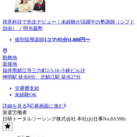
得意科目で先生デビュー！未経験が活躍中の塾講師（シフト
自由） ／明光義塾
個別指導講師
1コマ(95分)
1,800
円〜
勤務地
面接地
福井県鯖江市三六町2-5-16 小林ビル2F
神明駅 徒歩8分、北鯖江駅 徒歩27分
交通費支給
未経験OK
詳細を見る
応募画面に進む
派遣労働者
日研トータルソーシング株式会社 本社(お仕事No.8A598)