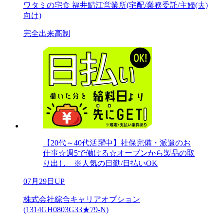
ワタミの宅食 福井鯖江営業所(宅配/業務委託/主婦(夫)
向け)
完全出来高制
【20代～40代活躍中】社保完備・派遣のお
仕事☆週5で働ける☆オーブンから製品の取
り出し ※人気の日勤/日払いOK
07月29日UP
株式会社綜合キャリアオプション
(1314GH0803G33★79-N)