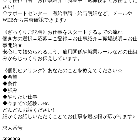
◇専任担当者：お仕事紹介→就業中→退職後までお任せくだ
さい!
◇サポートセンター：有給申請・給与明細など、メールや
WEBから常時確認できます♪
《ざっくりご説明》お仕事をスタートするまでの流れ
働き方の選択→応募→ご登録→お仕事紹介→職場説明→お仕
事開始★
安心して始められるよう、雇用関係や就業ルールなどの仕組
みからじっくりお伝えしています。
《個別ヒアリング》あなたのことを教えてください☆
◆希望
◆条件
◆強み
◆やりたい仕事
◆今までの経験…etc.
どんどんお話ください!
細かくお話しいただくことでお仕事を選ぶ幅が広がります♪
求人番号
6898869