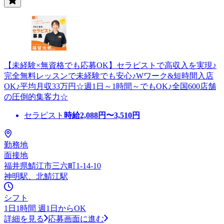
【未経験×無資格でも応募OK】セラピストで高収入を実現♪
完全無料レッスンで未経験でも安心♪Wワーク&短時間入店
OK♪平均月収33万円☆週1日～1時間～でもOK♪全国600店舗
の圧倒的集客力☆
セラピスト
時給
2,088
円〜
3,510
円
勤務地
面接地
福井県鯖江市三六町1-14-10
神明駅、北鯖江駅
シフト
1日1時間 週1日からOK
詳細を見る
応募画面に進む