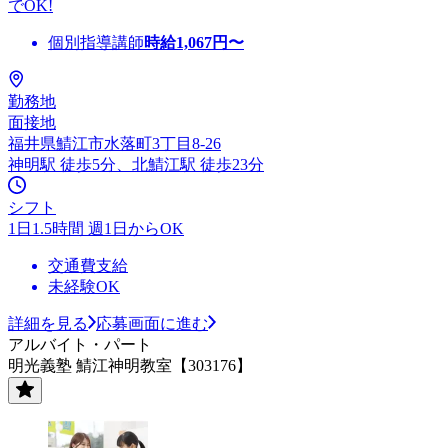
でOK!
個別指導講師
時給
1,067
円〜
勤務地
面接地
福井県鯖江市水落町3丁目8-26
神明駅 徒歩5分、北鯖江駅 徒歩23分
シフト
1日1.5時間 週1日からOK
交通費支給
未経験OK
詳細を見る
応募画面に進む
アルバイト・パート
明光義塾 鯖江神明教室【303176】