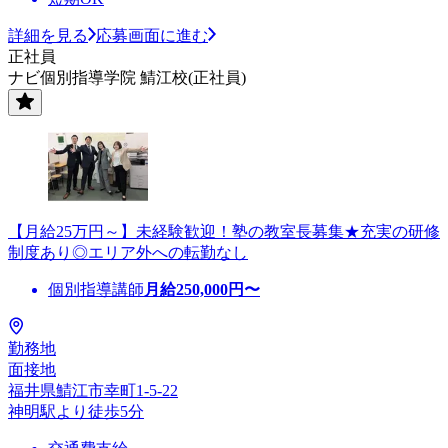
詳細を見る
応募画面に進む
正社員
ナビ個別指導学院 鯖江校(正社員)
【月給25万円～】未経験歓迎！塾の教室長募集★充実の研修
制度あり◎エリア外への転勤なし
個別指導講師
月給
250,000
円〜
勤務地
面接地
福井県鯖江市幸町1-5-22
神明駅より徒歩5分