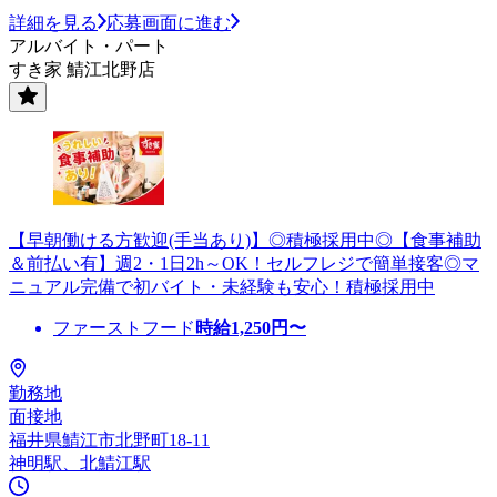
詳細を見る
応募画面に進む
アルバイト・パート
すき家 鯖江北野店
【早朝働ける方歓迎(手当あり)】◎積極採用中◎【食事補助
＆前払い有】週2・1日2h～OK！セルフレジで簡単接客◎マ
ニュアル完備で初バイト・未経験も安心！積極採用中
ファーストフード
時給
1,250
円〜
勤務地
面接地
福井県鯖江市北野町18-11
神明駅、北鯖江駅