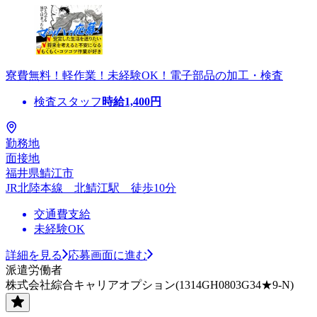
寮費無料！軽作業！未経験OK！電子部品の加工・検査
検査スタッフ
時給
1,400
円
勤務地
面接地
福井県鯖江市
JR北陸本線 北鯖江駅 徒歩10分
交通費支給
未経験OK
詳細を見る
応募画面に進む
派遣労働者
株式会社綜合キャリアオプション(1314GH0803G34★9-N)