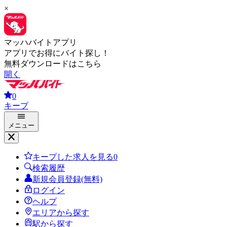
×
マッハバイトアプリ
アプリでお得にバイト探し！
無料ダウンロードはこちら
開く
0
キープ
メニュー
キープした求人を見る
0
検索履歴
新規会員登録(無料)
ログイン
ヘルプ
エリアから探す
駅から探す