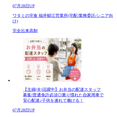
07月28日UP
ワタミの宅食 福井鯖江営業所(宅配/業務委託/シニア向
け)
完全出来高制
【主婦(夫)活躍中】お弁当の配達スタッフ
募集!普通免許必須◎乗り慣れた自家用車で
安心配達♪子供を連れて働ける！
07月28日UP