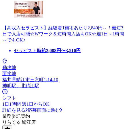
【高収入セラピスト】経験者1施術あたり2,840円～！最短3
日で入店可能☆Wワーク＆短時間入店もOK☆週1日～1時間
～でもOK♪
セラピスト
時給
2,088
円〜
3,510
円
勤務地
面接地
福井県鯖江市三六町1-14-10
神明駅、北鯖江駅
シフト
1日1時間 週1日からOK
詳細を見る
応募画面に進む
業務委託契約
りらくる 鯖江店