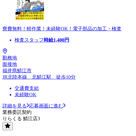
寮費無料！軽作業！未経験OK！電子部品の加工・検査
検査スタッフ
時給
1,400
円
勤務地
面接地
福井県鯖江市
JR北陸本線 北鯖江駅 徒歩10分
交通費支給
未経験OK
詳細を見る
応募画面に進む
業務委託契約
りらくる 鯖江店3