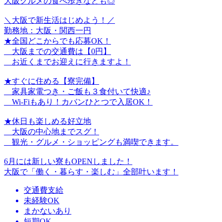
大阪グルメの食べ歩きなども◎
＼大阪で新生活はじめよう！／
勤務地：大阪・関西一円
★全国どこからでも応募OK！
大阪までの交通費は【0円】
お近くまでお迎えに行きますよ！
★すぐに住める【寮完備】
家具家電つき・ご飯も３食付いて快適♪
Wi-Fiもあり！カバンひとつで入居OK！
★休日も楽しめる好立地
大阪の中心地までスグ！
観光・グルメ・ショッピングも満喫できます。
6月には新しい寮もOPENしました！
大阪で「働く・暮らす・楽しむ」全部叶います！
交通費支給
未経験OK
まかないあり
短期OK