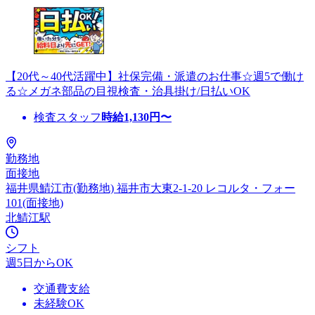
【20代～40代活躍中】社保完備・派遣のお仕事☆週5で働け
る☆メガネ部品の目視検査・治具掛け/日払いOK
検査スタッフ
時給
1,130
円〜
勤務地
面接地
福井県鯖江市(勤務地) 福井市大東2-1-20 レコルタ・フォー
101(面接地)
北鯖江駅
シフト
週5日からOK
交通費支給
未経験OK