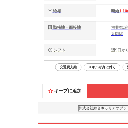
給与
時給
1,10
勤務地・面接地
福井県坂井
丸岡駅
シフト
週5日か
交通費支給
スキルが身に付く
キープに追加
株式会社綜合キャリアオプション(