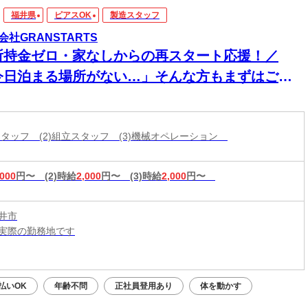
福井県
ピアスOK
製造スタッフ
会社GRANSTARTS
所持金ゼロ・家なしからの再スタート応援！／
今日泊まる場所がない…」そんな方もまずはご相
ください！即入寮OK×食事サポートあり★家具家
付き個室寮でカバンひとつでも新生活スタート可
造スタッフ (2)組立スタッフ (3)機械オペレーション
◎働く場所も
,000
円〜
(2)時給
2,000
円〜
(3)時給
2,000
円〜
井市
実際の勤務地です
：平日・土日祝OK（9:00～20:00）
応募：24時間いつでもOK
払いOK
年齢不問
正社員登用あり
体を動かす
なたの予定に合わせて調整します！