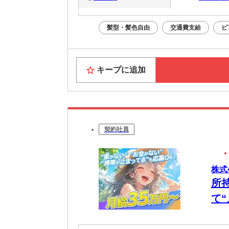
髪型・髪色自由
交通費支給
ピ
キープに追加
契約社員
株式
所
て
日