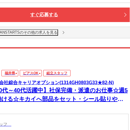
接・電話面接・対面面接から、ご希望の方法を選べます◎
すぐ応募する
ANSTARTSのその他の求人を見る
福井県
ピアスOK
組立スタッフ
会社綜合キャリアオプション(1314GH0803G33★82-N)
20代～40代活躍中】社保完備・派遣のお仕事☆週5
働ける☆キカイへ部品をセット・シール貼りや梱
業/日払いOK
タッフ