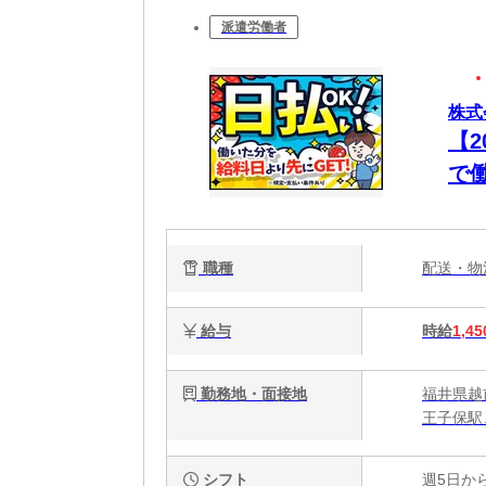
派遣労働者
株式
【
で
事/
職種
配送・
給与
時給
1,45
勤務地・面接地
福井県越前
王子保駅
シフト
週5日か