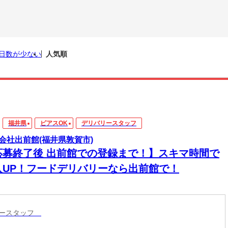
日数が少ない
人気順
福井県
ピアスOK
デリバリースタッフ
会社出前館(福井県敦賀市)
応募終了後 出前館での登録まで！】スキマ時間で
入UP！フードデリバリーなら出前館で！
リースタッフ