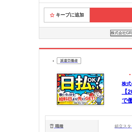
Web面
キープに追加
株式会社GR
派遣労働者
株式
【
で
包作
職種
組立ス