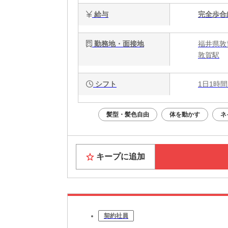
給与
完全歩合
勤務地・面接地
福井県敦
敦賀駅
シフト
1日1時間
髪型・髪色自由
体を動かす
ネ
キープに追加
契約社員