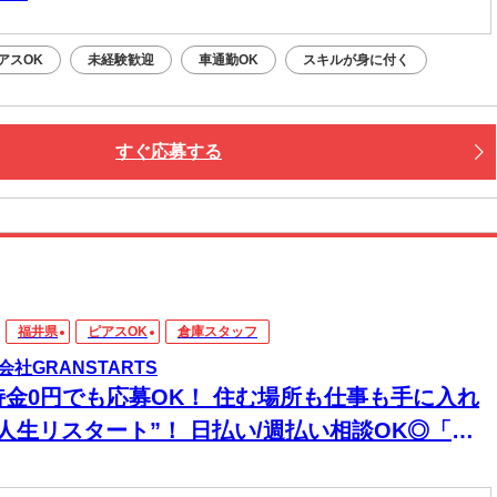
アスOK
未経験歓迎
車通勤OK
スキルが身に付く
すぐ応募する
福井県
ピアスOK
倉庫スタッフ
会社GRANSTARTS
持金0円でも応募OK！ 住む場所も仕事も手に入れ
“人生リスタート”！ 日払い/週払い相談OK◎「今
寝る場所どうしよう…」を今すぐ解決◎ ハイグレ