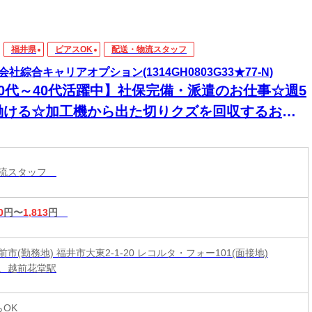
福井県
ピアスOK
配送・物流スタッフ
会社綜合キャリアオプション(1314GH0803G33★77-N)
20代～40代活躍中】社保完備・派遣のお仕事☆週5
働ける☆加工機から出た切りクズを回収するお仕
日払いOK
物流スタッフ
0
円〜
1,813
円
市(勤務地) 福井市大東2-1-20 レコルタ・フォー101(面接地)
、越前花堂駅
らOK