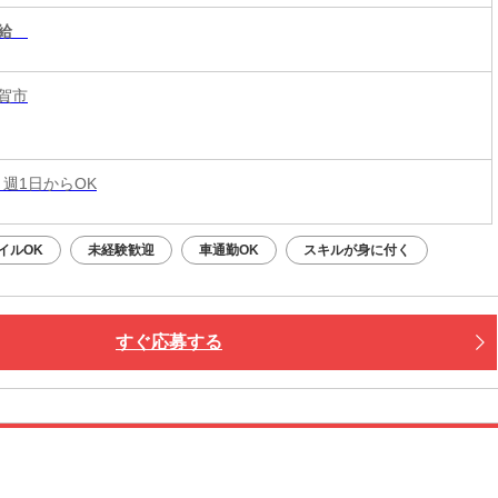
給
賀市
 週1日からOK
イルOK
未経験歓迎
車通勤OK
スキルが身に付く
すぐ応募する