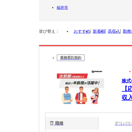
福井市
並び替え：
おすすめ
新着順
高収入
勤務
業務委託契約
株式
【
収
職種
デリバ