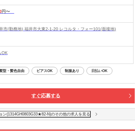
0
円〜
市(勤務地) 福井市大東2-1-20 レコルタ・フォー101(面接地)
らOK
髪型・髪色自由
ピアスOK
制服あり
日払いOK
すぐ応募する
1314GH0803G33★82-N)のその他の求人を見る