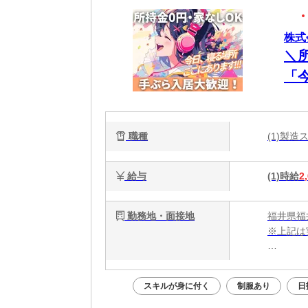
株式
＼
「
談
電
職種
(1)製
能
給与
(1)時給
2
勤務地・面接地
福井県福
※上記は
・電話応募
・WEB
スキルが身に付く
制服あり
日
面接はあ