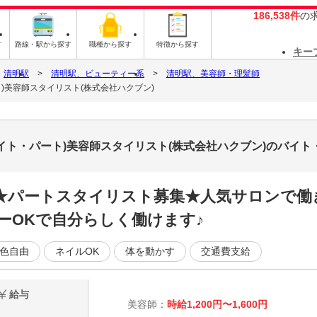
186,538件
の
す
路線・駅から探す
職種から探す
特徴から探す
キー
清明駅
清明駅、ビューティー系
清明駅、美容師・理髪師
パート)美容師スタイリスト(株式会社ハクブン)
(アルバイト・パート)美容師スタイリスト(株式会社ハクブン)のバイ
★パートスタイリスト募集★人気サロンで働
ーOKで自分らしく働けます♪
色自由
ネイルOK
体を動かす
交通費支給
給与
美容師：
時給1,200円〜1,600円