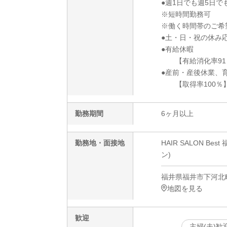
●週1日でも週5日で
※短時間勤務可
※働く時間帯のご希
●土・日・祝の休み
●有給休暇
【有給消化率91
●産前・産後休業、
【取得率100％
勤務期間
6ヶ月以上
勤務地・面接地
HAIR SALON 
ン)
福井県福井市下河北町
地図を見る
歓迎
主婦(夫)歓