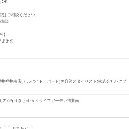
もOK
望はご相談ください。
応相談
％】
育児休業
】
Best 福井福井南店(アルバイト・パート)美容師スタイリスト(株式会社ハクブ
2字西河原毛田25-8 ライフガーデン福井南
迎
長期歓迎