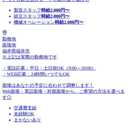
製造スタッフ
時給
2,000
円〜
組立スタッフ
時給
2,000
円〜
機械オペレーション
時給
2,000
円〜
勤務地
面接地
福井県福井市
※上記は実際の勤務地です
・電話応募：平日・土日祝OK（9:00～20:00）
・WEB応募：24時間いつでもOK
面接はあなたの予定に合わせて調整します！
Web面接・電話面接・対面面接から、ご希望の方法を選べま
す◎
交通費支給
未経験OK
まかないあり