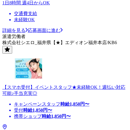
1日8時間 週4日からOK
交通費支給
未経験OK
詳細を見る
応募画面に進む
派遣労働者
株式会社シエロ_福井県【★】エディオン福井本店/KB6
【スマホ受付】イベントスタッフ★未経験OK！週払い対応
可能♪手当充実◎
キャンペーンスタッフ
時給
1,850
円〜
受付
時給
1,850
円〜
携帯ショップ
時給
1,850
円〜