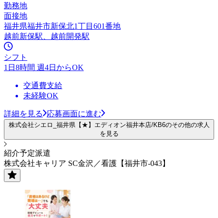
勤務地
面接地
福井県福井市新保北1丁目601番地
越前新保駅、越前開発駅
シフト
1日8時間 週4日からOK
交通費支給
未経験OK
詳細を見る
応募画面に進む
株式会社シエロ_福井県【★】エディオン福井本店/KB6のその他の求人
を見る
紹介予定派遣
株式会社キャリア SC金沢／看護【福井市-043】