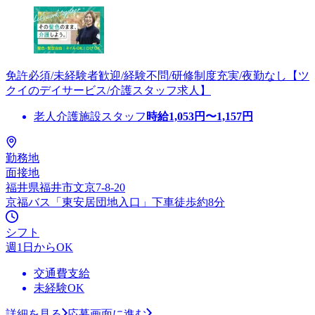
免許必須/未経験者歓迎/経験不問/研修制度充実/夜勤なし【ツ
クイのデイサービス/介護スタッフ求人】
老人介護施設スタッフ
時給
1,053
円〜
1,157
円
勤務地
面接地
福井県福井市文京7-8-20
京福バス「東安居団地入口」下車徒歩約8分
シフト
週1日からOK
交通費支給
未経験OK
詳細を見る
応募画面に進む