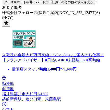
アースサポート福井（パートナー社員）のその他の求人を見る
派遣労働者
株式会社フェローズ(保険ご案内)NGY_IN_852_1247T(A)
(NGY)
入職祝い金最大10万円支給！シンプルなご案内のお仕事！
【プランアドバイザー】#日払いOK #未経験OK #高時給
量販店スタッフ
時給
1,400
円〜
1,600
円
勤務地
面接地
福井県福井市大和田2-1602
越前新保駅、追分口駅、東藤島駅
シフト