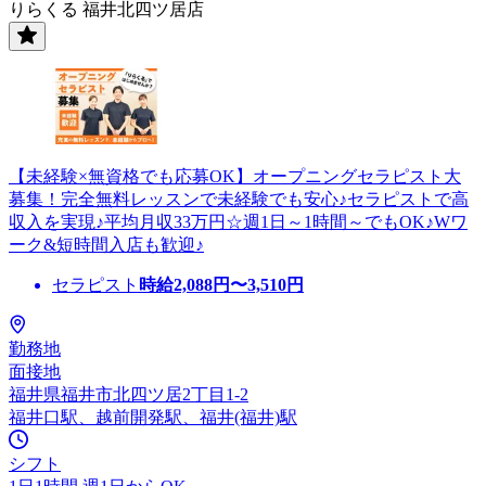
りらくる 福井北四ツ居店
【未経験×無資格でも応募OK】オープニングセラピスト大
募集！完全無料レッスンで未経験でも安心♪セラピストで高
収入を実現♪平均月収33万円☆週1日～1時間～でもOK♪Wワ
ーク&短時間入店も歓迎♪
セラピスト
時給
2,088
円〜
3,510
円
勤務地
面接地
福井県福井市北四ツ居2丁目1-2
福井口駅、越前開発駅、福井(福井)駅
シフト