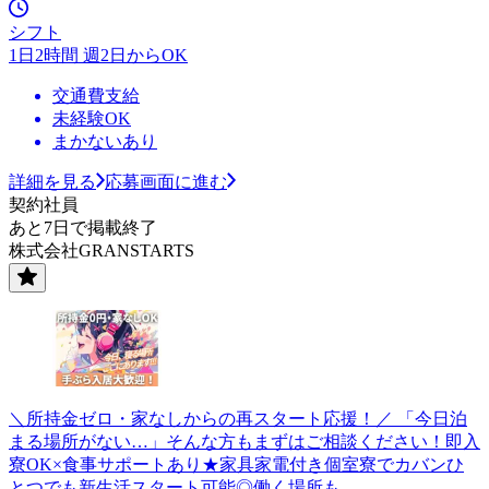
シフト
1日2時間 週2日からOK
交通費支給
未経験OK
まかないあり
詳細を見る
応募画面に進む
契約社員
あと7日で掲載終了
株式会社GRANSTARTS
＼所持金ゼロ・家なしからの再スタート応援！／ 「今日泊
まる場所がない…」そんな方もまずはご相談ください！即入
寮OK×食事サポートあり★家具家電付き個室寮でカバンひ
とつでも新生活スタート可能◎働く場所も