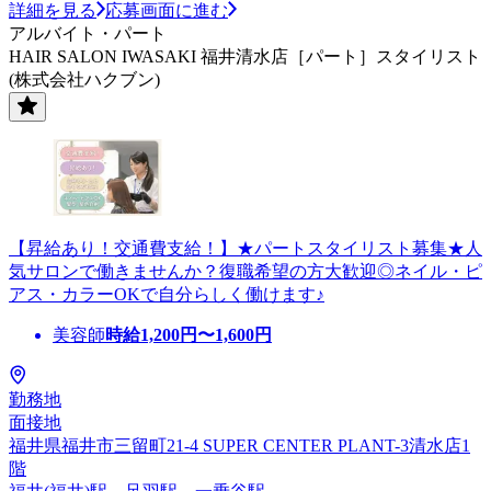
詳細を見る
応募画面に進む
アルバイト・パート
HAIR SALON IWASAKI 福井清水店［パート］スタイリスト
(株式会社ハクブン)
【昇給あり！交通費支給！】★パートスタイリスト募集★人
気サロンで働きませんか？復職希望の方大歓迎◎ネイル・ピ
アス・カラーOKで自分らしく働けます♪
美容師
時給
1,200
円〜
1,600
円
勤務地
面接地
福井県福井市三留町21-4 SUPER CENTER PLANT-3清水店1
階