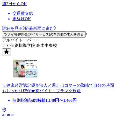
週2日からOK
交通費支給
未経験OK
詳細を見る
応募画面に進む
ツクイ福井開発(デイサービス)のその他の求人を見る
アルバイト・パート
ナビ個別指導学院 高木中央校
＼健康経営認定優良法人／週1・1コマ～の勤務で自分の時間
もしっかり確保★初バイト・ブランク歓迎
個別指導講師
時給
1,140
円〜
1,466
円
勤務地