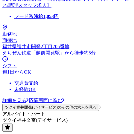
ス/調理スタッフ求人】
フード系
時給
1,053
円
勤務地
面接地
福井県福井市開発2丁目705番地
えちぜん鉄道「越前開発駅」から徒歩約5分
シフト
週1日からOK
交通費支給
未経験OK
詳細を見る
応募画面に進む
ツクイ福井開発(デイサービス)のその他の求人を見る
アルバイト・パート
ツクイ福井文京(デイサービス)