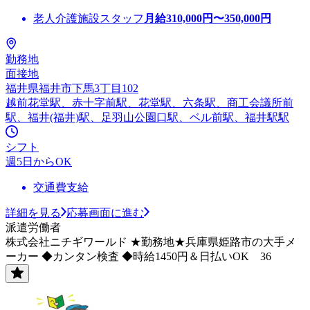
老人介護施設スタッフ
月給
310,000
円〜
350,000
円
勤務地
面接地
福井県福井市下馬3丁目102
越前花堂駅、赤十字前駅、花堂駅、六条駅、商工会議所前
駅、福井(福井)駅、足羽山公園口駅、ベル前駅、福井駅駅
シフト
週5日からOK
交通費支給
詳細を見る
応募画面に進む
派遣労働者
株式会社ニチギワールド ★勤務地★兵庫県姫路市の大手メ
ーカー ◆カンタン検査 ◆時給1450円＆日払いOK 36