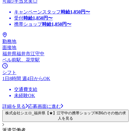
可能♪手当充実◎
キャンペーンスタッフ
時給
1,850
円〜
受付
時給
1,850
円〜
携帯ショップ
時給
1,850
円〜
勤務地
面接地
福井県福井市江守中
ベル前駅、花堂駅
シフト
1日8時間 週4日からOK
交通費支給
未経験OK
詳細を見る
応募画面に進む
株式会社シエロ_福井県【★】江守中の携帯ショップ/KB6のその他の求
人を見る
派遣労働者