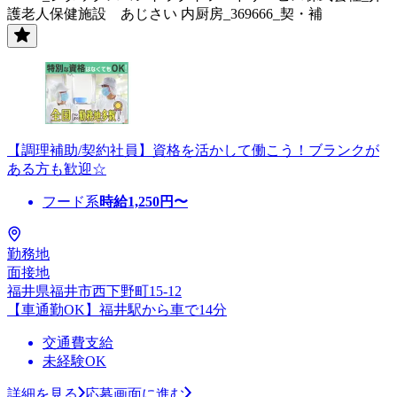
護老人保健施設 あじさい 内厨房_369666_契・補
【調理補助/契約社員】資格を活かして働こう！ブランクが
ある方も歓迎☆
フード系
時給
1,250
円〜
勤務地
面接地
福井県福井市西下野町15-12
【車通勤OK】福井駅から車で14分
交通費支給
未経験OK
詳細を見る
応募画面に進む