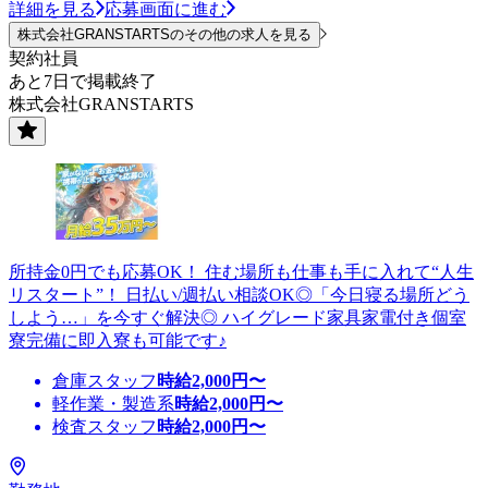
詳細を見る
応募画面に進む
株式会社GRANSTARTSのその他の求人を見る
契約社員
あと7日で掲載終了
株式会社GRANSTARTS
所持金0円でも応募OK！ 住む場所も仕事も手に入れて“人生
リスタート”！ 日払い/週払い相談OK◎「今日寝る場所どう
しよう…」を今すぐ解決◎ ハイグレード家具家電付き個室
寮完備に即入寮も可能です♪
倉庫スタッフ
時給
2,000
円〜
軽作業・製造系
時給
2,000
円〜
検査スタッフ
時給
2,000
円〜