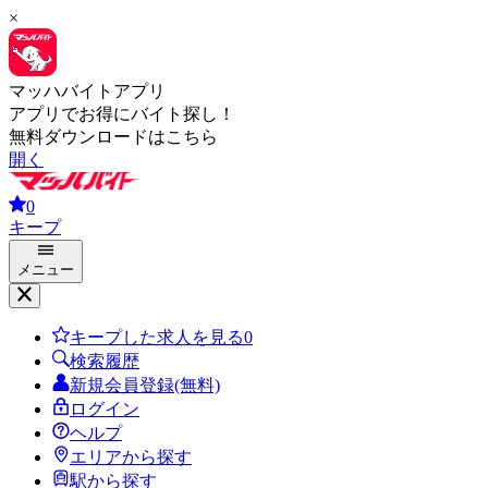
×
マッハバイトアプリ
アプリでお得にバイト探し！
無料ダウンロードはこちら
開く
0
キープ
メニュー
キープした求人を見る
0
検索履歴
新規会員登録(無料)
ログイン
ヘルプ
エリアから探す
駅から探す