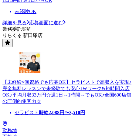
1日1時間 週1日からOK
未経験OK
詳細を見る
応募画面に進む
業務委託契約
りらくる 新田塚店
【未経験×無資格でも応募OK】セラピストで高収入を実現♪
完全無料レッスンで未経験でも安心♪Wワーク&短時間入店
OK♪平均月収33万円☆週1日～1時間～でもOK♪全国600店舗
の圧倒的集客力☆
セラピスト
時給
2,088
円〜
3,510
円
勤務地