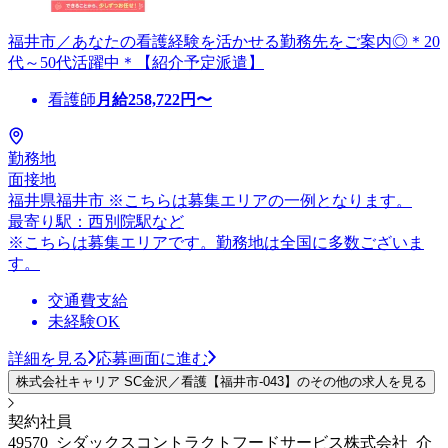
福井市／あなたの看護経験を活かせる勤務先をご案内◎＊20
代～50代活躍中＊【紹介予定派遣】
看護師
月給
258,722
円〜
勤務地
面接地
福井県福井市 ※こちらは募集エリアの一例となります。
最寄り駅：西別院駅など
※こちらは募集エリアです。勤務地は全国に多数ございま
す。
交通費支給
未経験OK
詳細を見る
応募画面に進む
株式会社キャリア SC金沢／看護【福井市-043】のその他の求人を見る
契約社員
49570_シダックスコントラクトフードサービス株式会社_介