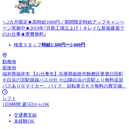
＼2カ月限定★高時給1600円／期間限定時給アップキャンペ
ーン実施中★2019年7月新工場立上げ！キレイな新築建屋で
のお仕事★寮費無料♪
検査スタッフ
時給
1,300
円〜
2,000
円
勤務地
面接地
福井県福井市 【お仕事先】兵庫県姫路市飾磨区妻鹿日田町
※白浜の宮駅路線バス10分 ※山陽白浜の宮駅より無料送迎
バスあり※マイカー、バイク、自転車ＯＫ※無料の寮完備。
シフト
1日8時間 週5日からOK
交通費支給
未経験OK