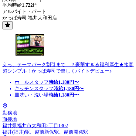
平均時給
1,722
円
アルバイト・パート
かっぱ寿司 福井大和田店
えっ、テーマパーク割引まで！？豪華すぎる福利厚生★接客
超シンプル！かっぱ寿司で楽しくバイトデビュー♪
ホールスタッフ
時給
1,180
円〜
キッチンスタッフ
時給
1,180
円〜
皿洗い・洗い場
時給
1,180
円〜
勤務地
面接地
福井県福井市大和田2丁目1302
福井(福井)駅、越前新保駅、越前開発駅