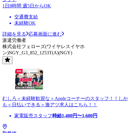
1日8時間 週5日からOK
交通費支給
未経験OK
詳細を見る
応募画面に進む
派遣労働者
株式会社フェローズ(ワイヤレスイヤホ
ン)NGY_G3_852_1253T(A)(NGY)
むしろ＜未経験歓迎な＞Appleコーナーのスタッフ！！しか
も＜日払いできる＞激アツ求人はこちら！！
家電販売スタッフ
時給
1,400
円〜
1,600
円