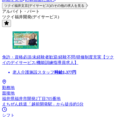
ツクイ福井文京(デイサービス)のその他の求人を見る
アルバイト・パート
ツクイ福井開発(デイサービス)
免許・資格必須/未経験者歓迎/経験不問/研修制度充実【ツク
イのデイサービス/機能訓練指導員求人】
老人介護施設スタッフ
時給
1,377
円
勤務地
面接地
福井県福井市開発2丁目705番地
えちぜん鉄道「越前開発駅」から徒歩約5分
シフト