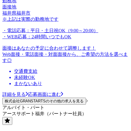
勤務地
面接地
福井県福井市
※上記は実際の勤務地です
・電話応募：平日・土日祝OK（9:00～20:00）
・WEB応募：24時間いつでもOK
面接はあなたの予定に合わせて調整します！
Web面接・電話面接・対面面接から、ご希望の方法を選べま
す◎
交通費支給
未経験OK
まかないあり
詳細を見る
応募画面に進む
株式会社GRANSTARTSのその他の求人を見る
アルバイト・パート
アースサポート福井（パートナー社員）