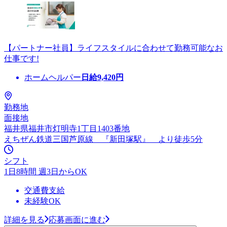
【パートナー社員】ライフスタイルに合わせて勤務可能なお
仕事です!
ホームヘルパー
日給
9,420
円
勤務地
面接地
福井県福井市灯明寺1丁目1403番地
えちぜん鉄道三国芦原線 『新田塚駅』 より徒歩5分
シフト
1日8時間 週3日からOK
交通費支給
未経験OK
詳細を見る
応募画面に進む