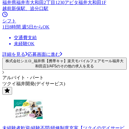
福井県福井市大和田2丁目1230アピタ福井大和田1F
越前新保駅、追分口駅
シフト
1日8時間 週5日からOK
交通費支給
未経験OK
詳細を見る
応募画面に進む
株式会社シエロ_福井県【携帯キャ】楽天モバイルフェアモール福井大
和田店1/AF5のその他の求人を見る
アルバイト・パート
ツクイ福井開発(デイサービス)
未経験者歓迎/経験不問/研修制度充実【ツクイのデイサービ