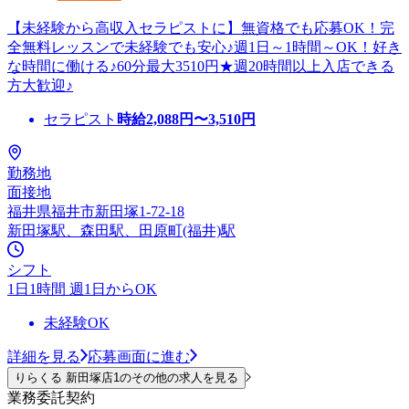
【未経験から高収入セラピストに】無資格でも応募OK！完
全無料レッスンで未経験でも安心♪週1日～1時間～OK！好き
な時間に働ける♪60分最大3510円★週20時間以上入店できる
方大歓迎♪
セラピスト
時給
2,088
円〜
3,510
円
勤務地
面接地
福井県福井市新田塚1-72-18
新田塚駅、森田駅、田原町(福井)駅
シフト
1日1時間 週1日からOK
未経験OK
詳細を見る
応募画面に進む
りらくる 新田塚店1のその他の求人を見る
業務委託契約