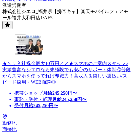
派遣労働者
株式会社シエロ_福井県【携帯キャ】楽天モバイルフェアモ
ール福井大和田店1/AF5
★＼＼入社祝金最大10万円／／★スマホのご案内スタッフ♪
実績豊富なシエロなら未経験でも安心のサポート体制◎普段
からスマホを使ってれば即戦力！高収入＆嬉しい週払い/ス
ピード採用・WEB面談◎
携帯ショップ
月給
245,250
円〜
事務・受付・経理
月給
245,250
円〜
受付
月給
245,250
円〜
勤務地
面接地