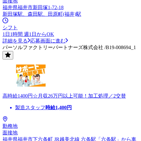
面接地
福井県福井市新田塚1-72-18
新田塚駅、森田駅、田原町(福井)駅
シフト
1日1時間 週1日からOK
詳細を見る
応募画面に進む
パーソルファクトリーパートナーズ株式会社 /B19-008694_1
高時給1400円☆月収26万円以上可能！加工処理／2交替
製造スタッフ
時給
1,400
円
勤務地
面接地
福井県福井市下六条町 JR越美北線 六条駅「六条駅」から車