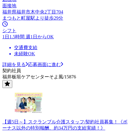
面接地
福井県福井市木中央2丁目704
まつもと町屋駅より徒歩29分
シフト
1日1.5時間 週1日からOK
交通費支給
未経験OK
詳細を見る
応募画面に進む
契約社員
福井板垣ケアセンターそよ風/15876
【週5日～】スクランブル介護スタッフ/契約社員募集！《ボ
ーナス以外の特別報酬、約34万円の支給実績！》