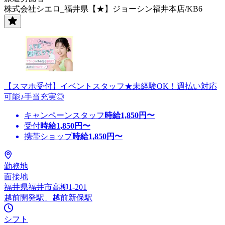
株式会社シエロ_福井県【★】ジョーシン福井本店/KB6
【スマホ受付】イベントスタッフ★未経験OK！週払い対応
可能♪手当充実◎
キャンペーンスタッフ
時給
1,850
円〜
受付
時給
1,850
円〜
携帯ショップ
時給
1,850
円〜
勤務地
面接地
福井県福井市高柳1-201
越前開発駅、越前新保駅
シフト