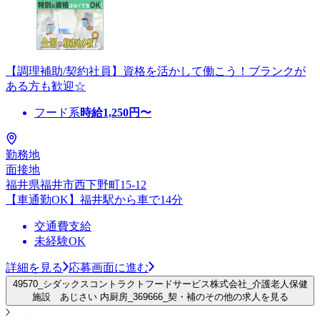
【調理補助/契約社員】資格を活かして働こう！ブランクが
ある方も歓迎☆
フード系
時給
1,250
円〜
勤務地
面接地
福井県福井市西下野町15-12
【車通勤OK】福井駅から車で14分
交通費支給
未経験OK
詳細を見る
応募画面に進む
49570_シダックスコントラクトフードサービス株式会社_介護老人保健
施設 あじさい 内厨房_369666_契・補のその他の求人を見る