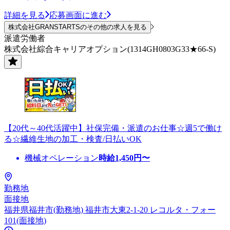
詳細を見る
応募画面に進む
株式会社GRANSTARTSのその他の求人を見る
派遣労働者
株式会社綜合キャリアオプション(1314GH0803G33★66-S)
【20代～40代活躍中】社保完備・派遣のお仕事☆週5で働け
る☆繊維生地の加工・検査/日払いOK
機械オペレーション
時給
1,450
円〜
勤務地
面接地
福井県福井市(勤務地) 福井市大東2-1-20 レコルタ・フォー
101(面接地)