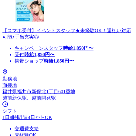
【スマホ受付】イベントスタッフ★未経験OK！週払い対応
可能♪手当充実◎
キャンペーンスタッフ
時給
1,850
円〜
受付
時給
1,850
円〜
携帯ショップ
時給
1,850
円〜
勤務地
面接地
福井県福井市新保北1丁目601番地
越前新保駅、越前開発駅
シフト
1日8時間 週4日からOK
交通費支給
未経験OK