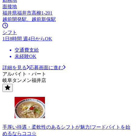
勤務地
面接地
福井県福井市高柳1-201
越前開発駅、越前新保駅
シフト
1日8時間 週4日からOK
交通費支給
未経験OK
詳細を見る
応募画面に進む
アルバイト・パート
岐阜タンメン福井店
手厚い待遇・柔軟性のあるシフトが魅力!フードバイトを始
めるならココ☆