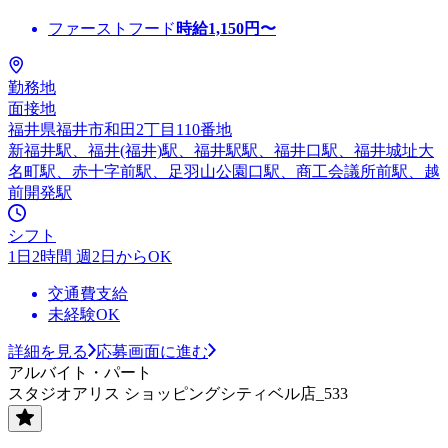
ファーストフード
時給
1,150
円〜
勤務地
面接地
福井県福井市和田2丁目110番地
新福井駅、福井(福井)駅、福井駅駅、福井口駅、福井城址大
名町駅、赤十字前駅、足羽山公園口駅、商工会議所前駅、越
前開発駅
シフト
1日2時間 週2日からOK
交通費支給
未経験OK
詳細を見る
応募画面に進む
アルバイト・パート
スタジオアリス ショッピングシティベル店_533