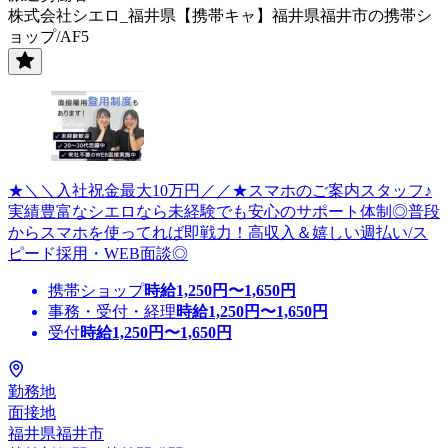
株式会社シエロ_福井県【携帯キャ】福井県福井市の携帯シ
ョップ/AF5
★＼＼入社祝金最大10万円／／★スマホのご案内スタッフ♪
実績豊富なシエロなら未経験でも安心のサポート体制◎普段
からスマホを使ってれば即戦力！高収入＆嬉しい週払い/ス
ピード採用・WEB面談◎
携帯ショップ
時給
1,250
円〜
1,650
円
事務・受付・経理
時給
1,250
円〜
1,650
円
受付
時給
1,250
円〜
1,650
円
勤務地
面接地
福井県福井市