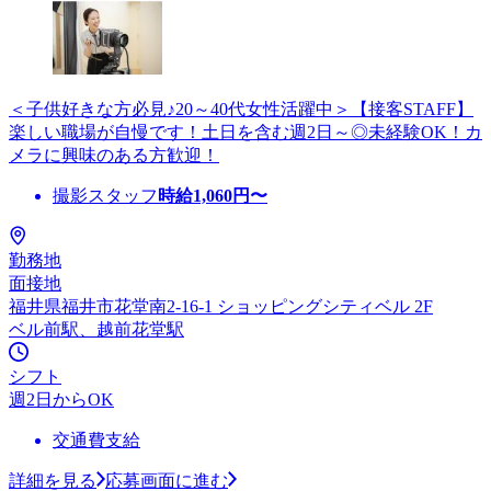
＜子供好きな方必見♪20～40代女性活躍中＞【接客STAFF】
楽しい職場が自慢です！土日を含む週2日～◎未経験OK！カ
メラに興味のある方歓迎！
撮影スタッフ
時給
1,060
円〜
勤務地
面接地
福井県福井市花堂南2-16-1 ショッピングシティベル 2F
ベル前駅、越前花堂駅
シフト
週2日からOK
交通費支給
詳細を見る
応募画面に進む