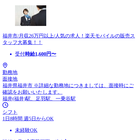
福井市/月収26万円以上/人気の求人！楽天モバイルの販売ス
タッフ大募集！！
受付
時給
1,600
円〜
勤務地
面接地
福井県福井市 ※詳細な勤務地につきましては、面接時にご
確認をお願いいたします。
福井(福井)駅、足羽駅、一乗谷駅
シフト
1日8時間 週5日からOK
未経験OK