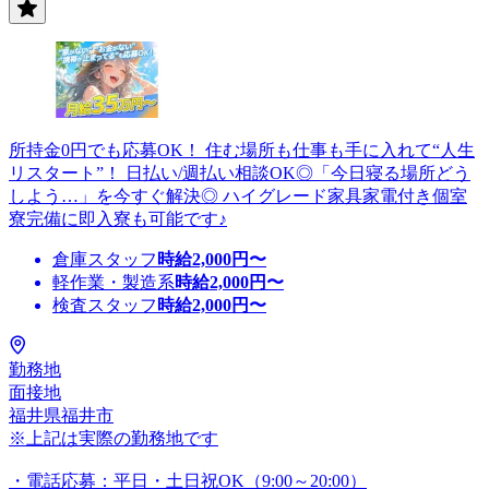
所持金0円でも応募OK！ 住む場所も仕事も手に入れて“人生
リスタート”！ 日払い/週払い相談OK◎「今日寝る場所どう
しよう…」を今すぐ解決◎ ハイグレード家具家電付き個室
寮完備に即入寮も可能です♪
倉庫スタッフ
時給
2,000
円〜
軽作業・製造系
時給
2,000
円〜
検査スタッフ
時給
2,000
円〜
勤務地
面接地
福井県福井市
※上記は実際の勤務地です
・電話応募：平日・土日祝OK（9:00～20:00）