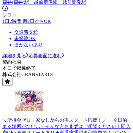
福井(福井)駅、越前新保駅、越前開発駅
シフト
1日2時間 週2日からOK
交通費支給
未経験OK
まかないあり
詳細を見る
応募画面に進む
契約社員
本日で掲載終了
株式会社GRANSTARTS
＼所持金ゼロ・家なしからの再スタート応援！／ 「今日泊
まる場所がない…」そんな方もまずはご相談ください！即入
寮OK×食事サポートあり★家具家電付き個室寮でカバンひ