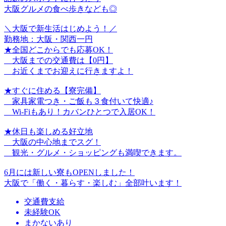
大阪グルメの食べ歩きなども◎
＼大阪で新生活はじめよう！／
勤務地：大阪・関西一円
★全国どこからでも応募OK！
大阪までの交通費は【0円】
お近くまでお迎えに行きますよ！
★すぐに住める【寮完備】
家具家電つき・ご飯も３食付いて快適♪
Wi-Fiもあり！カバンひとつで入居OK！
★休日も楽しめる好立地
大阪の中心地までスグ！
観光・グルメ・ショッピングも満喫できます。
6月には新しい寮もOPENしました！
大阪で「働く・暮らす・楽しむ」全部叶います！
交通費支給
未経験OK
まかないあり