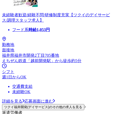
未経験者歓迎/経験不問/研修制度充実【ツクイのデイサービ
ス/調理スタッフ求人】
フード系
時給
1,053
円
勤務地
面接地
福井県福井市開発2丁目705番地
えちぜん鉄道「越前開発駅」から徒歩約5分
シフト
週1日からOK
交通費支給
未経験OK
詳細を見る
応募画面に進む
ツクイ福井開発(デイサービス)のその他の求人を見る
派遣労働者