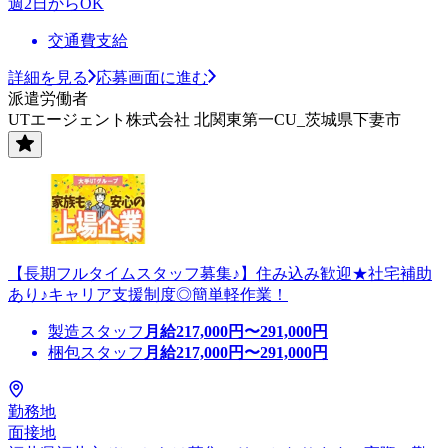
週2日からOK
交通費支給
詳細を見る
応募画面に進む
派遣労働者
UTエージェント株式会社 北関東第一CU_茨城県下妻市
【長期フルタイムスタッフ募集♪】住み込み歓迎★社宅補助
あり♪キャリア支援制度◎簡単軽作業！
製造スタッフ
月給
217,000
円〜
291,000
円
梱包スタッフ
月給
217,000
円〜
291,000
円
勤務地
面接地