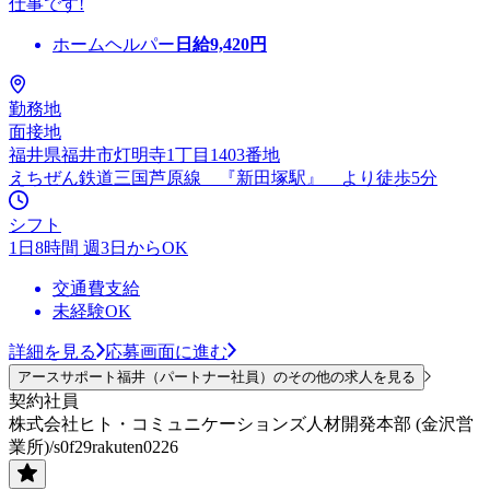
仕事です!
ホームヘルパー
日給
9,420
円
勤務地
面接地
福井県福井市灯明寺1丁目1403番地
えちぜん鉄道三国芦原線 『新田塚駅』 より徒歩5分
シフト
1日8時間 週3日からOK
交通費支給
未経験OK
詳細を見る
応募画面に進む
アースサポート福井（パートナー社員）のその他の求人を見る
契約社員
株式会社ヒト・コミュニケーションズ人材開発本部 (金沢営
業所)/s0f29rakuten0226