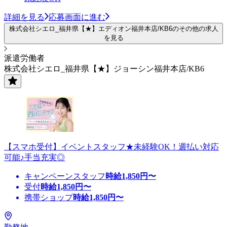
詳細を見る
応募画面に進む
株式会社シエロ_福井県【★】エディオン福井本店/KB6のその他の求人
を見る
派遣労働者
株式会社シエロ_福井県【★】ジョーシン福井本店/KB6
【スマホ受付】イベントスタッフ★未経験OK！週払い対応
可能♪手当充実◎
キャンペーンスタッフ
時給
1,850
円〜
受付
時給
1,850
円〜
携帯ショップ
時給
1,850
円〜