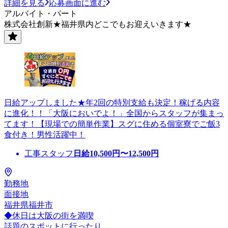
詳細を見る
応募画面に進む
アルバイト・パート
株式会社創新★福井県内どこでもお迎えいきます★
日給アップしました★年2回の特別支給も決定！稼げる内容
に進化！！「大阪においでよ！」全国からスタッフが集まっ
てます！【現場での簡単作業】スグに住める個室寮でご飯3
食付き！男性活躍中！
工事スタッフ
日給
10,500
円〜
12,500
円
勤務地
面接地
福井県福井市
◆休日は大阪の街を満喫
話題のスポットに行ったり