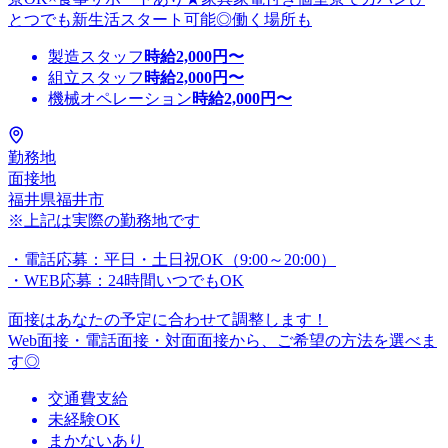
とつでも新生活スタート可能◎働く場所も
製造スタッフ
時給
2,000
円〜
組立スタッフ
時給
2,000
円〜
機械オペレーション
時給
2,000
円〜
勤務地
面接地
福井県福井市
※上記は実際の勤務地です
・電話応募：平日・土日祝OK（9:00～20:00）
・WEB応募：24時間いつでもOK
面接はあなたの予定に合わせて調整します！
Web面接・電話面接・対面面接から、ご希望の方法を選べま
す◎
交通費支給
未経験OK
まかないあり