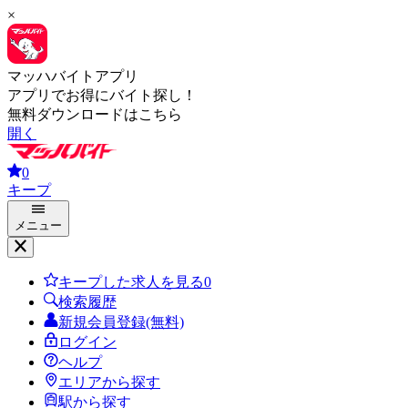
×
マッハバイトアプリ
アプリでお得にバイト探し！
無料ダウンロードはこちら
開く
0
キープ
メニュー
キープした求人を見る
0
検索履歴
新規会員登録(無料)
ログイン
ヘルプ
エリアから探す
駅から探す