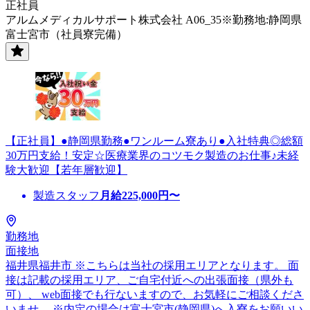
正社員
アルムメディカルサポート株式会社 A06_35※勤務地:静岡県
富士宮市（社員寮完備）
【正社員】●静岡県勤務●ワンルーム寮あり●入社特典◎総額
30万円支給！安定☆医療業界のコツモク製造のお仕事♪未経
験大歓迎【若年層歓迎】
製造スタッフ
月給
225,000
円〜
勤務地
面接地
福井県福井市 ※こちらは当社の採用エリアとなります。 面
接は記載の採用エリア、ご自宅付近への出張面接（県外も
可）、 web面接でも行ないますので、お気軽にご相談くださ
いませ。 ※内定の場合は富士宮市(静岡県)へ入寮をお願いい