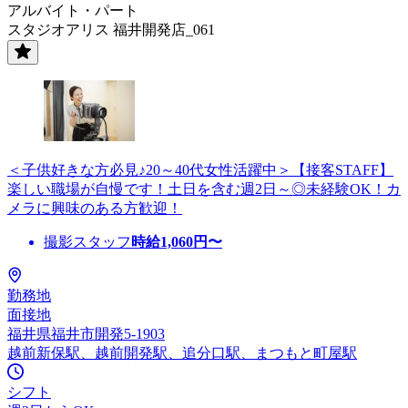
アルバイト・パート
スタジオアリス 福井開発店_061
＜子供好きな方必見♪20～40代女性活躍中＞【接客STAFF】
楽しい職場が自慢です！土日を含む週2日～◎未経験OK！カ
メラに興味のある方歓迎！
撮影スタッフ
時給
1,060
円〜
勤務地
面接地
福井県福井市開発5-1903
越前新保駅、越前開発駅、追分口駅、まつもと町屋駅
シフト