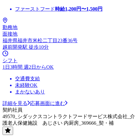
ファーストフード
時給
1,200
円〜
1,500
円
勤務地
面接地
福井県福井市米松二丁目23番36号
越前開発駅 徒歩10分
シフト
1日3時間 週2日からOK
交通費支給
未経験OK
まかないあり
詳細を見る
応募画面に進む
契約社員
49570_シダックスコントラクトフードサービス株式会社_介
護老人保健施設 あじさい 内厨房_369666_契・補