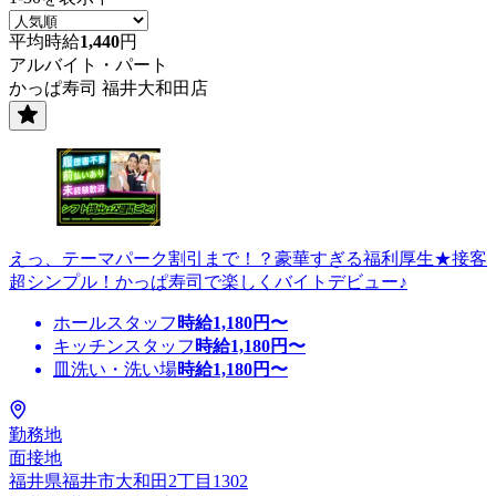
平均時給
1,440
円
アルバイト・パート
かっぱ寿司 福井大和田店
えっ、テーマパーク割引まで！？豪華すぎる福利厚生★接客
超シンプル！かっぱ寿司で楽しくバイトデビュー♪
ホールスタッフ
時給
1,180
円〜
キッチンスタッフ
時給
1,180
円〜
皿洗い・洗い場
時給
1,180
円〜
勤務地
面接地
福井県福井市大和田2丁目1302