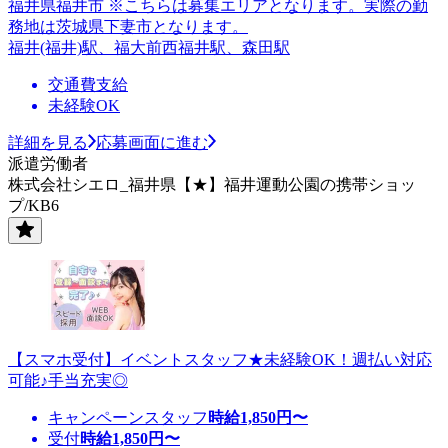
福井県福井市 ※こちらは募集エリアとなります。実際の勤
務地は茨城県下妻市となります。
福井(福井)駅、福大前西福井駅、森田駅
交通費支給
未経験OK
詳細を見る
応募画面に進む
派遣労働者
株式会社シエロ_福井県【★】福井運動公園の携帯ショッ
プ/KB6
【スマホ受付】イベントスタッフ★未経験OK！週払い対応
可能♪手当充実◎
キャンペーンスタッフ
時給
1,850
円〜
受付
時給
1,850
円〜