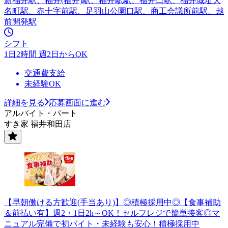
新福井駅、福井(福井)駅、福井駅駅、福井口駅、福井城址大
名町駅、赤十字前駅、足羽山公園口駅、商工会議所前駅、越
前開発駅
シフト
1日2時間 週2日からOK
交通費支給
未経験OK
詳細を見る
応募画面に進む
アルバイト・パート
すき家 福井和田店
【早朝働ける方歓迎(手当あり)】◎積極採用中◎【食事補助
＆前払い有】週2・1日2h～OK！セルフレジで簡単接客◎マ
ニュアル完備で初バイト・未経験も安心！積極採用中