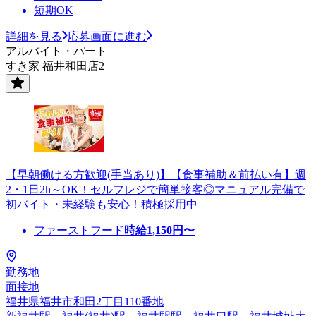
短期OK
詳細を見る
応募画面に進む
アルバイト・パート
すき家 福井和田店2
【早朝働ける方歓迎(手当あり)】【食事補助＆前払い有】週
2・1日2h～OK！セルフレジで簡単接客◎マニュアル完備で
初バイト・未経験も安心！積極採用中
ファーストフード
時給
1,150
円〜
勤務地
面接地
福井県福井市和田2丁目110番地