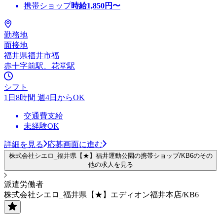
携帯ショップ
時給
1,850
円〜
勤務地
面接地
福井県福井市福
赤十字前駅、花堂駅
シフト
1日8時間 週4日からOK
交通費支給
未経験OK
詳細を見る
応募画面に進む
株式会社シエロ_福井県【★】福井運動公園の携帯ショップ/KB6のその
他の求人を見る
派遣労働者
株式会社シエロ_福井県【★】エディオン福井本店/KB6