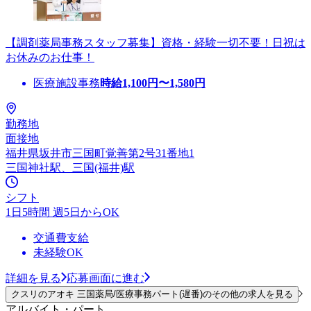
【調剤薬局事務スタッフ募集】資格・経験一切不要！日祝は
お休みのお仕事！
医療施設事務
時給
1,100
円〜
1,580
円
勤務地
面接地
福井県坂井市三国町覚善第2号31番地1
三国神社駅、三国(福井)駅
シフト
1日5時間 週5日からOK
交通費支給
未経験OK
詳細を見る
応募画面に進む
クスリのアオキ 三国薬局/医療事務パート(遅番)のその他の求人を見る
アルバイト・パート