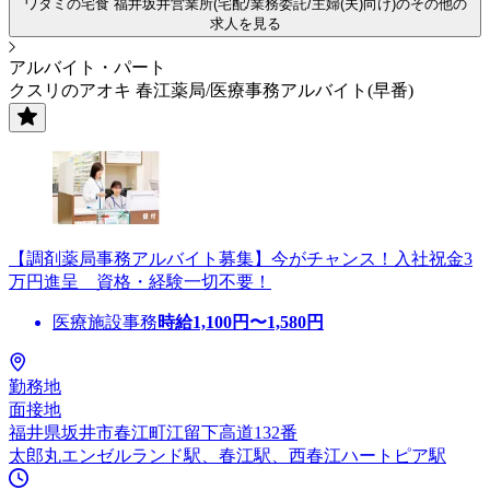
ワタミの宅食 福井坂井営業所(宅配/業務委託/主婦(夫)向け)のその他の
求人を見る
アルバイト・パート
クスリのアオキ 春江薬局/医療事務アルバイト(早番)
【調剤薬局事務アルバイト募集】今がチャンス！入社祝金3
万円進呈 資格・経験一切不要！
医療施設事務
時給
1,100
円〜
1,580
円
勤務地
面接地
福井県坂井市春江町江留下高道132番
太郎丸エンゼルランド駅、春江駅、西春江ハートピア駅