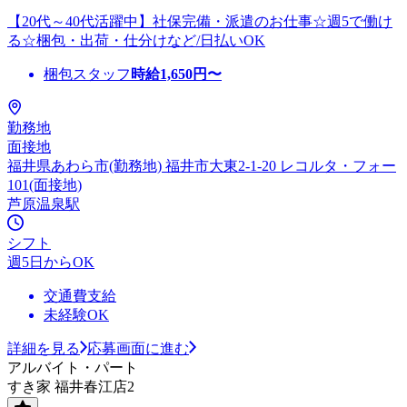
【20代～40代活躍中】社保完備・派遣のお仕事☆週5で働け
る☆梱包・出荷・仕分けなど/日払いOK
梱包スタッフ
時給
1,650
円〜
勤務地
面接地
福井県あわら市(勤務地) 福井市大東2-1-20 レコルタ・フォー
101(面接地)
芦原温泉駅
シフト
週5日からOK
交通費支給
未経験OK
詳細を見る
応募画面に進む
アルバイト・パート
すき家 福井春江店2