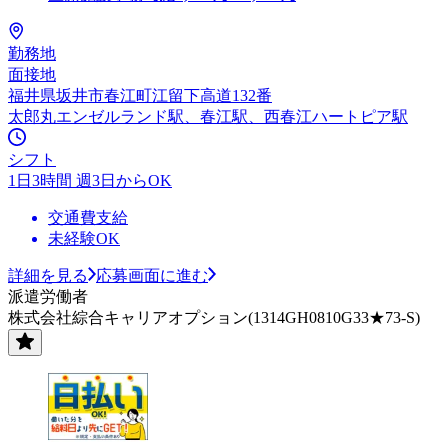
勤務地
面接地
福井県坂井市春江町江留下高道132番
太郎丸エンゼルランド駅、春江駅、西春江ハートピア駅
シフト
1日3時間 週3日からOK
交通費支給
未経験OK
詳細を見る
応募画面に進む
派遣労働者
株式会社綜合キャリアオプション(1314GH0810G33★73-S)