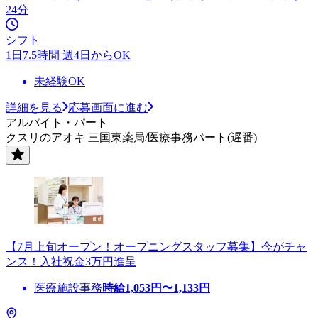
24分
シフト
1日7.5時間 週4日からOK
未経験OK
詳細を見る
応募画面に進む
アルバイト・パート
クスリのアオキ 三国東薬局/医療事務パート(遅番)
【7月上旬オープン！オープニングスタッフ募集】今がチャ
ンス！入社祝金3万円進呈
医療施設事務
時給
1,053
円〜
1,133
円