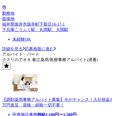
勤務地
面接地
福井県坂井市坂井町下新庄16-17-1
下兵庫こうふく駅、丸岡駅、大関駅
未経験OK
詳細を見る
応募画面に進む
アルバイト・パート
クスリのアオキ 春江薬局/医療事務アルバイト(遅番)
【調剤薬局事務アルバイト募集】今がチャンス！入社祝金3
万円進呈 資格・経験一切不要！
医療施設事務
時給
1,100
円〜
1,580
円