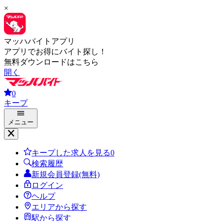
×
マッハバイトアプリ
アプリでお得にバイト探し！
無料ダウンロードはこちら
開く
0
キープ
メニュー
キープした求人を見る
0
検索履歴
新規会員登録(無料)
ログイン
ヘルプ
エリアから探す
駅から探す