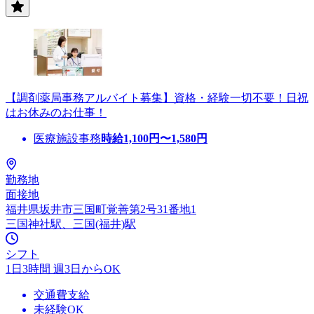
【調剤薬局事務アルバイト募集】資格・経験一切不要！日祝
はお休みのお仕事！
医療施設事務
時給
1,100
円〜
1,580
円
勤務地
面接地
福井県坂井市三国町覚善第2号31番地1
三国神社駅、三国(福井)駅
シフト
1日3時間 週3日からOK
交通費支給
未経験OK