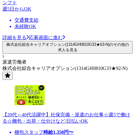
シフト
週5日からOK
交通費支給
未経験OK
詳細を見る
応募画面に進む
株式会社綜合キャリアオプション(1314GH0810G33★63-N)のその他の
求人を見る
派遣労働者
株式会社綜合キャリアオプション(1314GH0810G33★92-N)
【20代～40代活躍中】社保完備・派遣のお仕事☆週5で働け
る☆梱包・出荷・仕分けなど/日払いOK
梱包スタッフ
時給
1,350
円〜