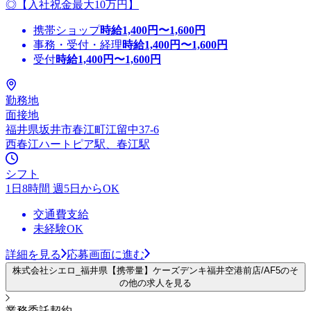
◎【入社祝金最大10万円】
携帯ショップ
時給
1,400
円〜
1,600
円
事務・受付・経理
時給
1,400
円〜
1,600
円
受付
時給
1,400
円〜
1,600
円
勤務地
面接地
福井県坂井市春江町江留中37-6
西春江ハートピア駅、春江駅
シフト
1日8時間 週5日からOK
交通費支給
未経験OK
詳細を見る
応募画面に進む
株式会社シエロ_福井県【携帯量】ケーズデンキ福井空港前店/AF5のそ
の他の求人を見る
業務委託契約