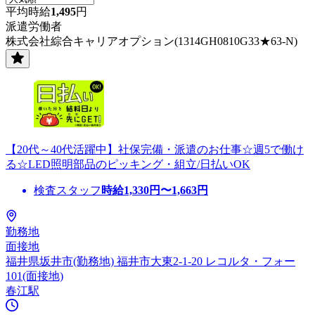
平均時給
1,495
円
派遣労働者
株式会社綜合キャリアオプション(1314GH0810G33★63-N)
【20代～40代活躍中】社保完備・派遣のお仕事☆週5で働け
る☆LED照明部品のピッキング・組立/日払いOK
検査スタッフ
時給
1,330
円〜
1,663
円
勤務地
面接地
福井県坂井市(勤務地) 福井市大東2-1-20 レコルタ・フォー
101(面接地)
春江駅