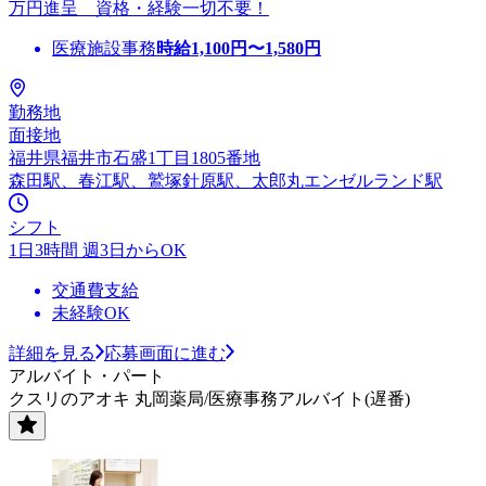
万円進呈 資格・経験一切不要！
医療施設事務
時給
1,100
円〜
1,580
円
勤務地
面接地
福井県福井市石盛1丁目1805番地
森田駅、春江駅、鷲塚針原駅、太郎丸エンゼルランド駅
シフト
1日3時間 週3日からOK
交通費支給
未経験OK
詳細を見る
応募画面に進む
アルバイト・パート
クスリのアオキ 丸岡薬局/医療事務アルバイト(遅番)