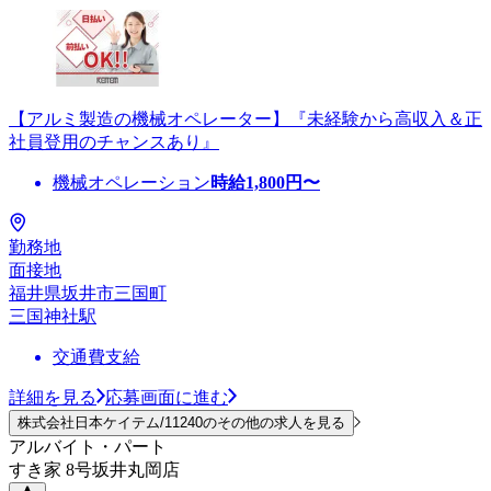
【アルミ製造の機械オペレーター】『未経験から高収入＆正
社員登用のチャンスあり』
機械オペレーション
時給
1,800
円〜
勤務地
面接地
福井県坂井市三国町
三国神社駅
交通費支給
詳細を見る
応募画面に進む
株式会社日本ケイテム/11240のその他の求人を見る
アルバイト・パート
すき家 8号坂井丸岡店