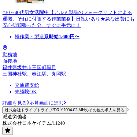
#30～40代男女活躍中【アルミ製品のフォークリフトによる
運搬、それに付随する作業業務】日払いあり★急な出費にも
安心◎頑張った分、すぐに手元に！
軽作業・製造系
時給
1,600
円〜
勤務地
面接地
福井県坂井市三国町黒目
三国神社駅、春江駅、丸岡駅
交通費支給
未経験OK
詳細を見る
応募画面に進む
株式会社ドライブトライブ/DR:YJ004-02-MHのその他の求人を見る
派遣労働者
株式会社日本ケイテム/11240