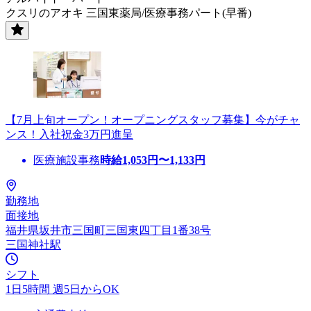
クスリのアオキ 三国東薬局/医療事務パート(早番)
【7月上旬オープン！オープニングスタッフ募集】今がチャ
ンス！入社祝金3万円進呈
医療施設事務
時給
1,053
円〜
1,133
円
勤務地
面接地
福井県坂井市三国町三国東四丁目1番38号
三国神社駅
シフト
1日5時間 週5日からOK