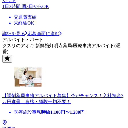
シフト
1日3時間 週3日からOK
交通費支給
未経験OK
詳細を見る
応募画面に進む
アルバイト・パート
クスリのアオキ 新鮮館灯明寺薬局/医療事務アルバイト(遅
番)
【調剤薬局事務アルバイト募集】今がチャンス！入社祝金3
万円進呈 資格・経験一切不要！
医療施設事務
時給
1,100
円〜
1,280
円