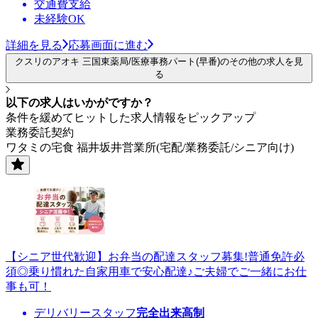
交通費支給
未経験OK
詳細を見る
応募画面に進む
クスリのアオキ 三国東薬局/医療事務パート(早番)のその他の求人を見
る
以下の求人はいかがですか？
条件を緩めてヒットした求人情報をピックアップ
業務委託契約
ワタミの宅食 福井坂井営業所(宅配/業務委託/シニア向け)
【シニア世代歓迎】お弁当の配達スタッフ募集!普通免許必
須◎乗り慣れた自家用車で安心配達♪ご夫婦でご一緒にお仕
事も可！
デリバリースタッフ
完全出来高制