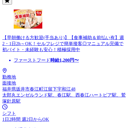
【早朝働ける方歓迎(手当あり)】【食事補助＆前払い有】週
2・1日2h～OK！セルフレジで簡単接客◎マニュアル完備で
初バイト・未経験も安心！積極採用中
ファーストフード
時給
1,200
円〜
勤務地
面接地
福井県坂井市春江町江留下宇和江48
太郎丸エンゼルランド駅、春江駅、西春江ハートピア駅、鷲
塚針原駅
シフト
1日2時間 週2日からOK