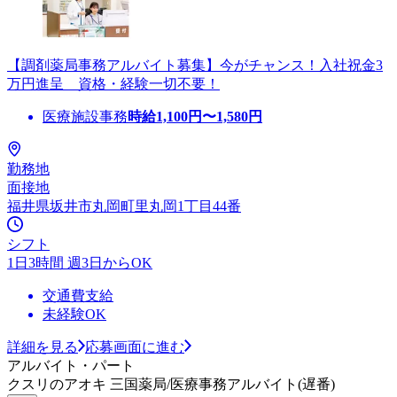
【調剤薬局事務アルバイト募集】今がチャンス！入社祝金3
万円進呈 資格・経験一切不要！
医療施設事務
時給
1,100
円〜
1,580
円
勤務地
面接地
福井県坂井市丸岡町里丸岡1丁目44番
シフト
1日3時間 週3日からOK
交通費支給
未経験OK
詳細を見る
応募画面に進む
アルバイト・パート
クスリのアオキ 三国薬局/医療事務アルバイト(遅番)