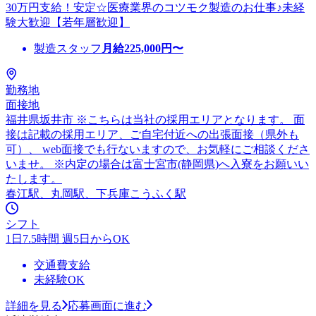
30万円支給！安定☆医療業界のコツモク製造のお仕事♪未経
験大歓迎【若年層歓迎】
製造スタッフ
月給
225,000
円〜
勤務地
面接地
福井県坂井市 ※こちらは当社の採用エリアとなります。 面
接は記載の採用エリア、ご自宅付近への出張面接（県外も
可）、 web面接でも行ないますので、お気軽にご相談くださ
いませ。 ※内定の場合は富士宮市(静岡県)へ入寮をお願いい
たします。
春江駅、丸岡駅、下兵庫こうふく駅
シフト
1日7.5時間 週5日からOK
交通費支給
未経験OK
詳細を見る
応募画面に進む