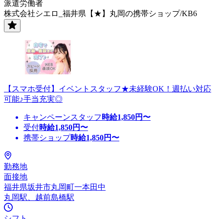
派遣労働者
株式会社シエロ_福井県【★】丸岡の携帯ショップ/KB6
【スマホ受付】イベントスタッフ★未経験OK！週払い対応
可能♪手当充実◎
キャンペーンスタッフ
時給
1,850
円〜
受付
時給
1,850
円〜
携帯ショップ
時給
1,850
円〜
勤務地
面接地
福井県坂井市丸岡町一本田中
丸岡駅、越前島橋駅
シフト