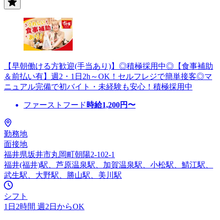
【早朝働ける方歓迎(手当あり)】◎積極採用中◎【食事補助
＆前払い有】週2・1日2h～OK！セルフレジで簡単接客◎マ
ニュアル完備で初バイト・未経験も安心！積極採用中
ファーストフード
時給
1,200
円〜
勤務地
面接地
福井県坂井市丸岡町朝陽2-102-1
福井(福井)駅、芦原温泉駅、加賀温泉駅、小松駅、鯖江駅、
武生駅、大野駅、勝山駅、美川駅
シフト
1日2時間 週2日からOK