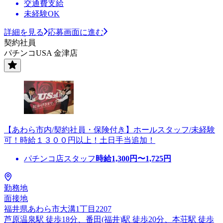
交通費支給
未経験OK
詳細を見る
応募画面に進む
契約社員
パチンコUSA 金津店
【あわら市内/契約社員・保険付き】ホールスタッフ/未経験
可！時給１３００円以上！土日手当追加！
パチンコ店スタッフ
時給
1,300
円〜
1,725
円
勤務地
面接地
福井県あわら市大溝1丁目2207
芦原温泉駅 徒歩18分、番田(福井)駅 徒歩20分、本荘駅 徒歩