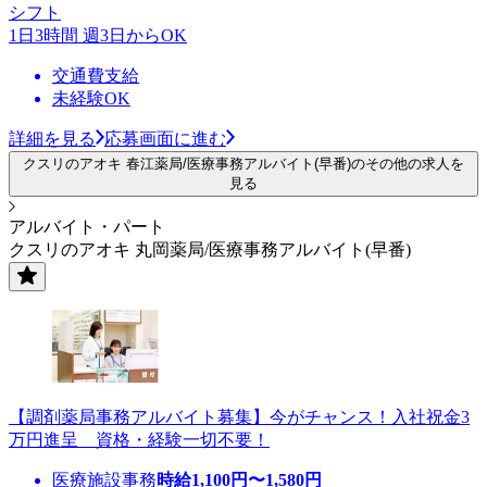
シフト
1日3時間 週3日からOK
交通費支給
未経験OK
詳細を見る
応募画面に進む
クスリのアオキ 春江薬局/医療事務アルバイト(早番)のその他の求人を
見る
アルバイト・パート
クスリのアオキ 丸岡薬局/医療事務アルバイト(早番)
【調剤薬局事務アルバイト募集】今がチャンス！入社祝金3
万円進呈 資格・経験一切不要！
医療施設事務
時給
1,100
円〜
1,580
円