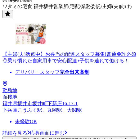
ワタミの宅食 福井坂井営業所(宅配/業務委託/主婦(夫)向け)
【主婦(夫)活躍中】お弁当の配達スタッフ募集!普通免許必須
◎乗り慣れた自家用車で安心配達♪子供を連れて働ける！
デリバリースタッフ
完全出来高制
勤務地
面接地
福井県坂井市坂井町下新庄16-17-1
下兵庫こうふく駅、丸岡駅、大関駅
未経験OK
詳細を見る
応募画面に進む