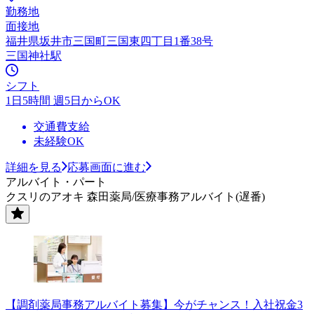
勤務地
面接地
福井県坂井市三国町三国東四丁目1番38号
三国神社駅
シフト
1日5時間 週5日からOK
交通費支給
未経験OK
詳細を見る
応募画面に進む
アルバイト・パート
クスリのアオキ 森田薬局/医療事務アルバイト(遅番)
【調剤薬局事務アルバイト募集】今がチャンス！入社祝金3