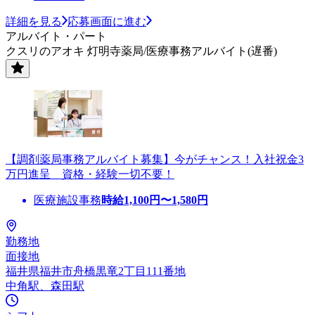
詳細を見る
応募画面に進む
アルバイト・パート
クスリのアオキ 灯明寺薬局/医療事務アルバイト(遅番)
【調剤薬局事務アルバイト募集】今がチャンス！入社祝金3
万円進呈 資格・経験一切不要！
医療施設事務
時給
1,100
円〜
1,580
円
勤務地
面接地
福井県福井市舟橋黒竜2丁目111番地
中角駅、森田駅