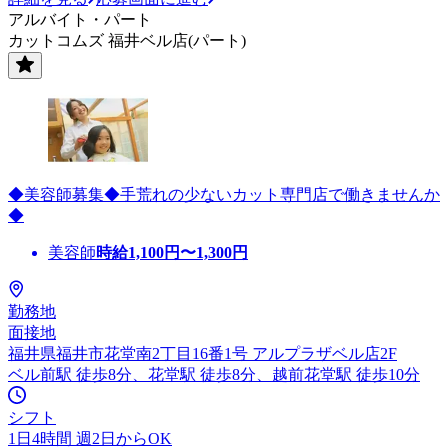
アルバイト・パート
カットコムズ 福井ベル店(パート)
◆美容師募集◆手荒れの少ないカット専門店で働きませんか
◆
美容師
時給
1,100
円〜
1,300
円
勤務地
面接地
福井県福井市花堂南2丁目16番1号 アルプラザベル店2F
ベル前駅 徒歩8分、花堂駅 徒歩8分、越前花堂駅 徒歩10分
シフト
1日4時間 週2日からOK