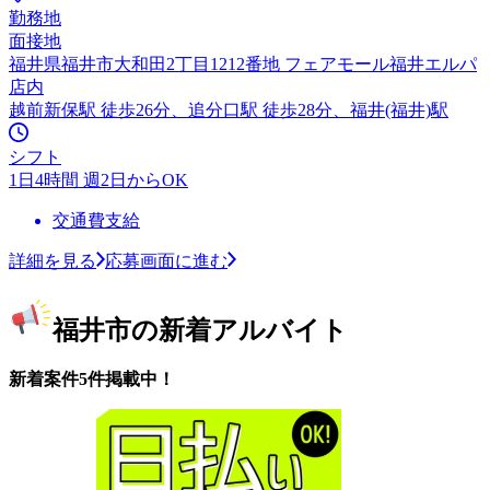
勤務地
面接地
福井県福井市大和田2丁目1212番地 フェアモール福井エルパ
店内
越前新保駅 徒歩26分、追分口駅 徒歩28分、福井(福井)駅
シフト
1日4時間 週2日からOK
交通費支給
詳細を見る
応募画面に進む
福井市の新着アルバイト
新着案件5件掲載中！