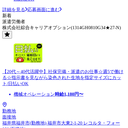
詳細を見る
応募画面に進む
新着
派遣労働者
株式会社綜合キャリアオプション(1314GH0810G34★27-N)
【20代～40代活躍中】社保完備・派遣のお仕事☆週5で働け
る☆指示書を見ながら染色された生地を指定サイズにカッ
ト/日払いOK
機械オペレーション
時給
1,180
円〜
勤務地
面接地
福井県福井市(勤務地) 福井市大東2-1-20 レコルタ・フォー