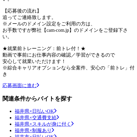
【応募後の流れ】
追ってご連絡致します。
※メールのドメイン設定をご利用の方は、
お手数ですが弊社【cam-com.jp】のドメインをご登録下さ
い。
★就業前トレーニング：前トレ付！★
動画で事前にお仕事内容の確認／学習ができるので
安心して就業いただけます！
※綜合キャリアオプションなら全案件、安心の「前トレ」付
き
応募画面に進む
関連条件からバイトを探す
福井県×日払いOK
福井県×交通費支給
福井県×スキルが身に付く
福井県×制服あり
福井市×日払いOK