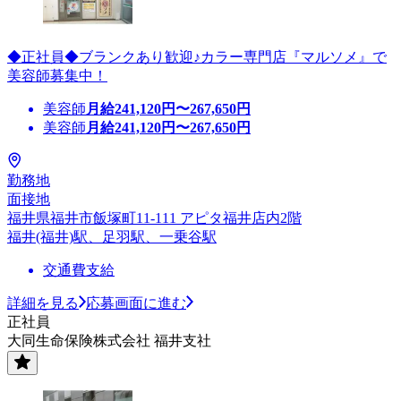
◆正社員◆ブランクあり歓迎♪カラー専門店『マルソメ』で
美容師募集中！
美容師
月給
241,120
円〜
267,650
円
美容師
月給
241,120
円〜
267,650
円
勤務地
面接地
福井県福井市飯塚町11-111 アピタ福井店内2階
福井(福井)駅、足羽駅、一乗谷駅
交通費支給
詳細を見る
応募画面に進む
正社員
大同生命保険株式会社 福井支社