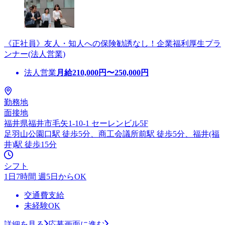
《正社員》友人・知人への保険勧誘なし！企業福利厚生プラ
ンナー(法人営業)
法人営業
月給
210,000
円〜
250,000
円
勤務地
面接地
福井県福井市毛矢1-10-1 セーレンビル5F
足羽山公園口駅 徒歩5分、商工会議所前駅 徒歩5分、福井(福
井)駅 徒歩15分
シフト
1日7時間 週5日からOK
交通費支給
未経験OK
詳細を見る
応募画面に進む