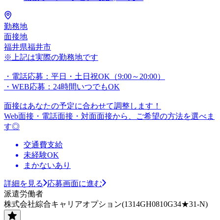
勤務地
面接地
福井県福井市
※上記は実際の勤務地です
・電話応募：平日・土日祝OK（9:00～20:00）
・WEB応募：24時間いつでもOK
面接はあなたの予定に合わせて調整します！
Web面接・電話面接・対面面接から、ご希望の方法を選べま
す◎
交通費支給
未経験OK
まかないあり
詳細を見る
応募画面に進む
派遣労働者
株式会社綜合キャリアオプション(1314GH0810G34★31-N)