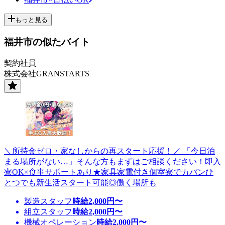
もっと見る
福井市の似たバイト
契約社員
株式会社GRANSTARTS
＼所持金ゼロ・家なしからの再スタート応援！／ 「今日泊
まる場所がない…」そんな方もまずはご相談ください！即入
寮OK×食事サポートあり★家具家電付き個室寮でカバンひ
とつでも新生活スタート可能◎働く場所も
製造スタッフ
時給
2,000
円〜
組立スタッフ
時給
2,000
円〜
機械オペレーション
時給
2,000
円〜