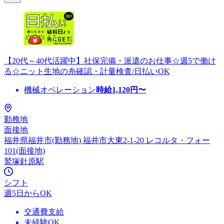
【20代～40代活躍中】社保完備・派遣のお仕事☆週5で働け
る☆ニット生地の糸確認・計量検査/日払いOK
機械オペレーション
時給
1,120
円〜
勤務地
面接地
福井県福井市(勤務地) 福井市大東2-1-20 レコルタ・フォー
101(面接地)
鷲塚針原駅
シフト
週5日からOK
交通費支給
未経験OK