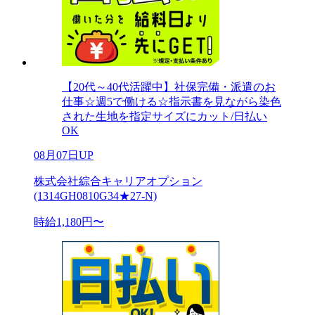
【20代～40代活躍中】社保完備・派遣のお
仕事☆週5で働ける☆指示書を見ながら染色
された生地を指定サイズにカット/日払い
OK
08月07日UP
株式会社綜合キャリアオプション
(1314GH0810G34★27-N)
時給1,180円〜