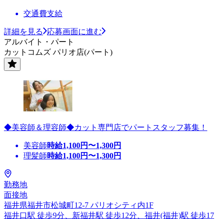
交通費支給
詳細を見る
応募画面に進む
アルバイト・パート
カットコムズ パリオ店(パート)
◆美容師＆理容師◆カット専門店でパートスタッフ募集！
美容師
時給
1,100
円〜
1,300
円
理髪師
時給
1,100
円〜
1,300
円
勤務地
面接地
福井県福井市松城町12-7 パリオシティ内1F
福井口駅 徒歩9分、新福井駅 徒歩12分、福井(福井)駅 徒歩17