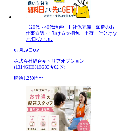
【20代～40代活躍中】社保完備・派遣のお
仕事☆週5で働ける☆梱包・出荷・仕分けな
ど/日払いOK
07月29日UP
株式会社綜合キャリアオプション
(1314GH0810G33★82-N)
時給1,250円〜