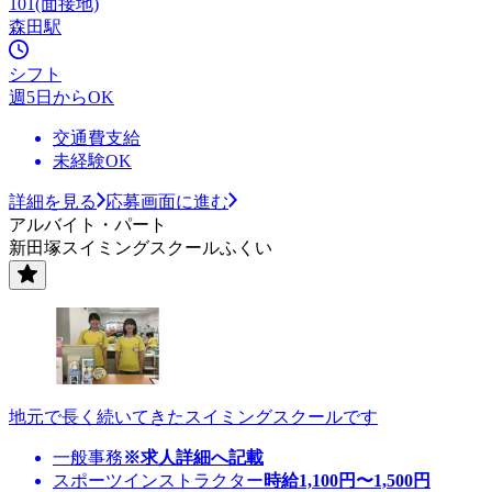
101(面接地)
森田駅
シフト
週5日からOK
交通費支給
未経験OK
詳細を見る
応募画面に進む
アルバイト・パート
新田塚スイミングスクールふくい
地元で長く続いてきたスイミングスクールです
一般事務
※求人詳細へ記載
スポーツインストラクター
時給
1,100
円〜
1,500
円