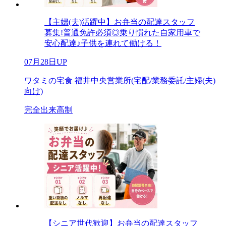
【主婦(夫)活躍中】お弁当の配達スタッフ
募集!普通免許必須◎乗り慣れた自家用車で
安心配達♪子供を連れて働ける！
07月28日UP
ワタミの宅食 福井中央営業所(宅配/業務委託/主婦(夫)
向け)
完全出来高制
【シニア世代歓迎】お弁当の配達スタッフ