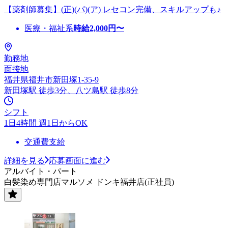
【薬剤師募集】(正)(パ)(ア) レセコン完備、スキルアップも♪
医療・福祉系
時給
2,000
円〜
勤務地
面接地
福井県福井市新田塚1-35-9
新田塚駅 徒歩3分、八ツ島駅 徒歩8分
シフト
1日4時間 週1日からOK
交通費支給
詳細を見る
応募画面に進む
アルバイト・パート
白髪染め専門店マルソメ ドンキ福井店(正社員)