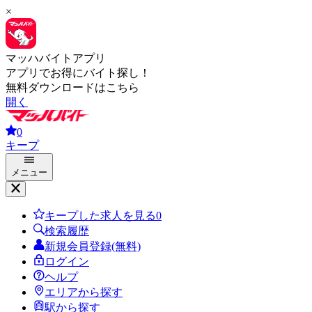
×
マッハバイトアプリ
アプリでお得にバイト探し！
無料ダウンロードはこちら
開く
0
キープ
メニュー
キープした求人を見る
0
検索履歴
新規会員登録(無料)
ログイン
ヘルプ
エリアから探す
駅から探す