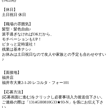
(14日間)
【休日】
土日祝日 休日
【職場の雰囲気】
髪型・髪色自由♪
派手過ぎなければOKだから、
モチベーションもUP！
ピタっと定時退社！
残業は基本ナシ♪
お休みは土日祝日なので友人や家族との予定も合わせやすい
♪
【面接地】
福井店
福井市大東2-1-20 レコルタ・フォー101
【応募方法】
[応募画面に進む]をクリックし必要事項入力後送信下さい。
ご連絡の際は「1314GH0810G33★93-N」を係にお伝え下さ
い。