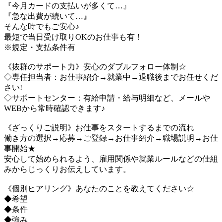
『今月カードの支払いが多くて…』
『急な出費が続いて…』
そんな時でもご安心♪
最短で当日受け取りOKのお仕事も有！
※規定・支払条件有
《抜群のサポート力》安心のダブルフォロー体制☆
◇専任担当者：お仕事紹介→就業中→退職後までお任せくだ
さい!
◇サポートセンター：有給申請・給与明細など、メールや
WEBから常時確認できます♪
《ざっくりご説明》お仕事をスタートするまでの流れ
働き方の選択→応募→ご登録→お仕事紹介→職場説明→お仕
事開始★
安心して始められるよう、雇用関係や就業ルールなどの仕組
みからじっくりお伝えしています。
《個別ヒアリング》あなたのことを教えてください☆
◆希望
◆条件
◆強み