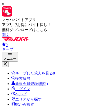
×
マッハバイトアプリ
アプリでお得にバイト探し！
無料ダウンロードはこちら
開く
0
キープ
メニュー
キープした求人を見る
0
検索履歴
新規会員登録(無料)
ログイン
ヘルプ
エリアから探す
駅から探す