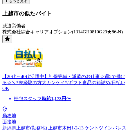
もっと見る
上越市の似たバイト
派遣労働者
株式会社綜合キャリアオプション(1314GH0810G29★86-N)
【20代～40代活躍中】社保完備・派遣のお仕事☆週5で働け
る☆＼*未経験の方大カンゲイ*/ギフト食品の箱詰め/日払い
OK
梱包スタッフ
時給
1,173
円〜
勤務地
面接地
新潟県上越市(勤務地) 上越市木田1-2-13 ケントツインパレス