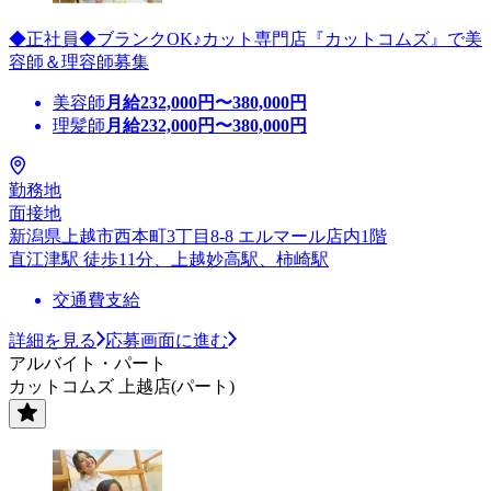
◆正社員◆ブランクOK♪カット専門店『カットコムズ』で美
容師＆理容師募集
美容師
月給
232,000
円〜
380,000
円
理髪師
月給
232,000
円〜
380,000
円
勤務地
面接地
新潟県上越市西本町3丁目8-8 エルマール店内1階
直江津駅 徒歩11分、上越妙高駅、柿崎駅
交通費支給
詳細を見る
応募画面に進む
アルバイト・パート
カットコムズ 上越店(パート)