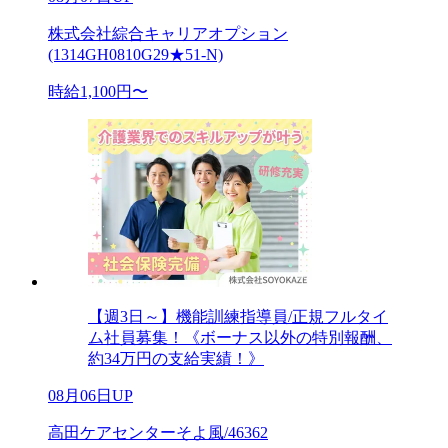
株式会社綜合キャリアオプション
(1314GH0810G29★51-N)
時給1,100円〜
【週3日～】機能訓練指導員/正規フルタイ
ム社員募集！《ボーナス以外の特別報酬、
約34万円の支給実績！》
08月06日UP
高田ケアセンターそよ風/46362