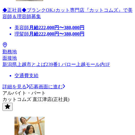
◆正社員◆ブランクOK♪カット専門店『カットコムズ』で美
容師＆理容師募集
美容師
月給
222,000
円〜
380,000
円
理髪師
月給
222,000
円〜
380,000
円
勤務地
面接地
新潟県上越市とよば239番1 バロー上越モール内1F
交通費支給
詳細を見る
応募画面に進む
アルバイト・パート
カットコムズ 直江津店(正社員)