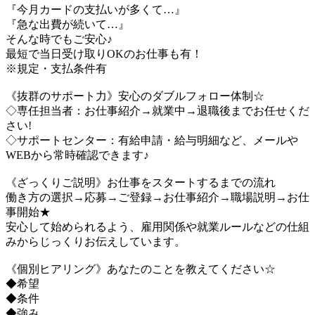
『今月カードの支払いが多くて…』
『急な出費が続いて…』
そんな時でもご安心♪
最短で当日受け取りOKのお仕事も有！
※規定・支払条件有
《抜群のサポート力》安心のダブルフォロー体制☆
◇専任担当者：お仕事紹介→就業中→退職後までお任せくだ
さい!
◇サポートセンター：有給申請・給与明細など、メールや
WEBから常時確認できます♪
《ざっくりご説明》お仕事をスタートするまでの流れ
働き方の選択→応募→ご登録→お仕事紹介→職場説明→お仕
事開始★
安心して始められるよう、雇用関係や就業ルールなどの仕組
みからじっくりお伝えしています。
《個別ヒアリング》あなたのことを教えてください☆
◆希望
◆条件
◆強み