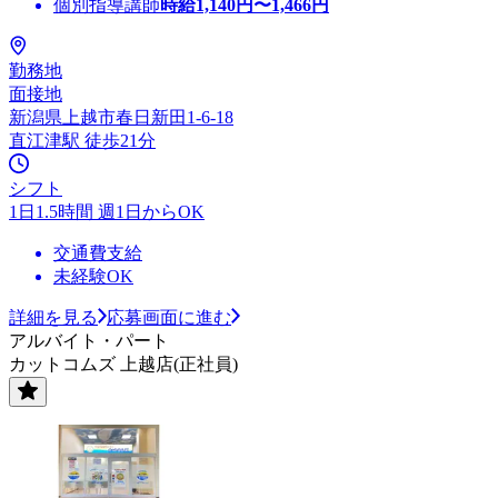
個別指導講師
時給
1,140
円〜
1,466
円
勤務地
面接地
新潟県上越市春日新田1-6-18
直江津駅 徒歩21分
シフト
1日1.5時間 週1日からOK
交通費支給
未経験OK
詳細を見る
応募画面に進む
アルバイト・パート
カットコムズ 上越店(正社員)