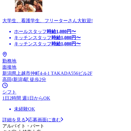
大学生、看護学生、フリーターさん大歓迎!
ホールスタッフ
時給
1,080
円〜
キッチンスタッフ
時給
1,080
円〜
キッチンスタッフ
時給
1,080
円〜
勤務地
面接地
新潟県上越市仲町4-4-1 TAKADA556ビル2F
高田(新潟)駅 徒歩2分
シフト
1日2時間 週1日からOK
未経験OK
詳細を見る
応募画面に進む
アルバイト・パート