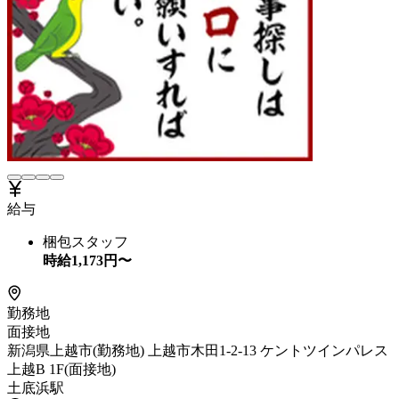
給与
梱包スタッフ
時給
1,173
円〜
勤務地
面接地
新潟県上越市(勤務地) 上越市木田1-2-13 ケントツインパレス
上越B 1F(面接地)
土底浜駅