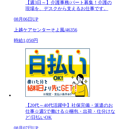
【週3日～】介護事務/パート募集！介護の
現場を、デスクから支えるお仕事です。
08月06日UP
上越ケアセンターそよ風/46356
時給1,050円
【20代～40代活躍中】社保完備・派遣のお
仕事☆週5で働ける☆梱包・出荷・仕分けな
ど/日払いOK
08月07日UP