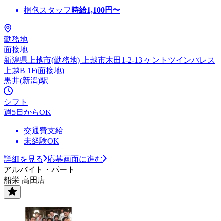
梱包スタッフ
時給
1,100
円〜
勤務地
面接地
新潟県上越市(勤務地) 上越市木田1-2-13 ケントツインパレス
上越B 1F(面接地)
黒井(新潟)駅
シフト
週5日からOK
交通費支給
未経験OK
詳細を見る
応募画面に進む
アルバイト・パート
船栄 高田店