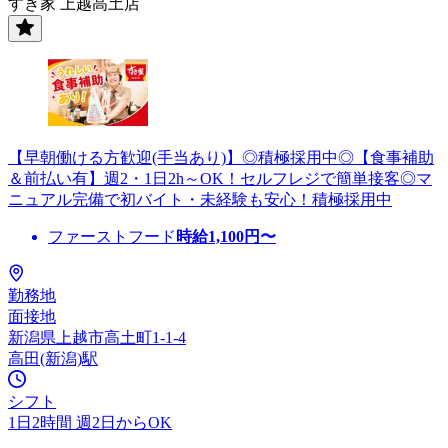
すき家 上越高土店
【早朝働ける方歓迎(手当あり)】◎積極採用中◎【食事補助
＆前払い有】週2・1日2h～OK！セルフレジで簡単接客◎マ
ニュアル完備で初バイト・未経験も安心！積極採用中
ファーストフード
時給
1,100
円〜
勤務地
面接地
新潟県上越市高土町1-1-4
高田(新潟)駅
シフト
1日2時間 週2日からOK