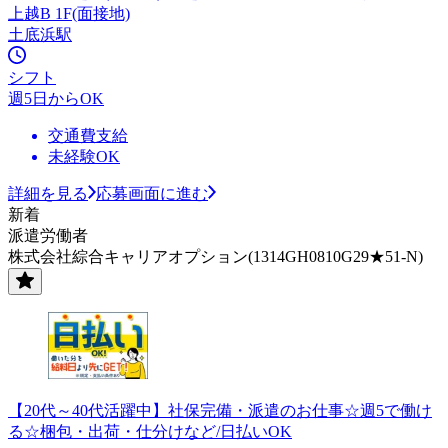
上越B 1F(面接地)
土底浜駅
シフト
週5日からOK
交通費支給
未経験OK
詳細を見る
応募画面に進む
新着
派遣労働者
株式会社綜合キャリアオプション(1314GH0810G29★51-N)
【20代～40代活躍中】社保完備・派遣のお仕事☆週5で働け
る☆梱包・出荷・仕分けなど/日払いOK