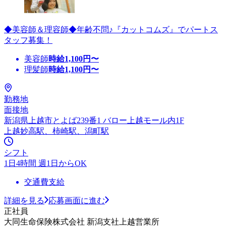
◆美容師＆理容師◆年齢不問♪『カットコムズ』でパートス
タッフ募集！
美容師
時給
1,100
円〜
理髪師
時給
1,100
円〜
勤務地
面接地
新潟県上越市とよば239番1 バロー上越モール内1F
上越妙高駅、柿崎駅、潟町駅
シフト
1日4時間 週1日からOK
交通費支給
詳細を見る
応募画面に進む
正社員
大同生命保険株式会社 新潟支社上越営業所