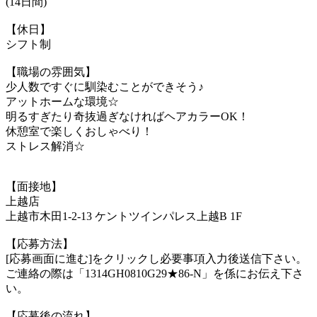
(14日間)
【休日】
シフト制
【職場の雰囲気】
少人数ですぐに馴染むことができそう♪
アットホームな環境☆
明るすぎたり奇抜過ぎなければヘアカラーOK！
休憩室で楽しくおしゃべり！
ストレス解消☆
【面接地】
上越店
上越市木田1-2-13 ケントツインパレス上越B 1F
【応募方法】
[応募画面に進む]をクリックし必要事項入力後送信下さい。
ご連絡の際は「1314GH0810G29★86-N」を係にお伝え下さ
い。
【応募後の流れ】