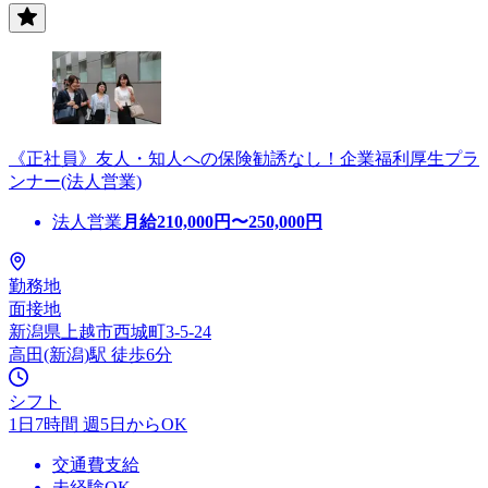
《正社員》友人・知人への保険勧誘なし！企業福利厚生プラ
ンナー(法人営業)
法人営業
月給
210,000
円〜
250,000
円
勤務地
面接地
新潟県上越市西城町3-5-24
高田(新潟)駅 徒歩6分
シフト
1日7時間 週5日からOK
交通費支給
未経験OK