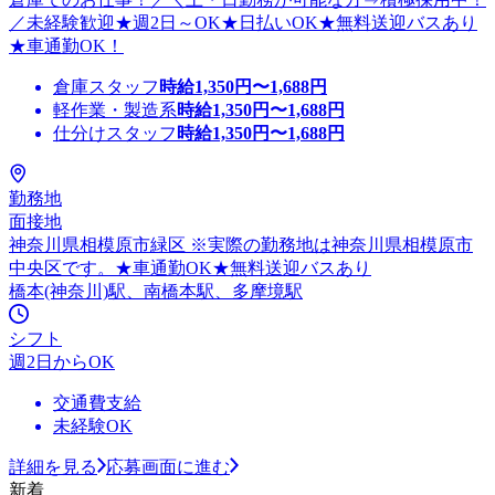
／未経験歓迎★週2日～OK★日払いOK★無料送迎バスあり
★車通勤OK！
倉庫スタッフ
時給
1,350
円〜
1,688
円
軽作業・製造系
時給
1,350
円〜
1,688
円
仕分けスタッフ
時給
1,350
円〜
1,688
円
勤務地
面接地
神奈川県相模原市緑区 ※実際の勤務地は神奈川県相模原市
中央区です。★車通勤OK★無料送迎バスあり
橋本(神奈川)駅、南橋本駅、多摩境駅
シフト
週2日からOK
交通費支給
未経験OK
詳細を見る
応募画面に進む
新着