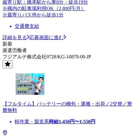
最寄り駅：橋本駅から車8分・徒歩19分
※構内の駐車場利用OK（2,800円/月）
※最寄りバス停から徒歩1分
交通費支給
詳細を見る
応募画面に進む
新着
派遣労働者
フジアルテ株式会社0728/KG-10879-09-JP
【フルタイム】バッテリーの梱包・運搬・出荷／2交替／寮
費無料
軽作業・製造系
時給
1,450
円〜
1,550
円