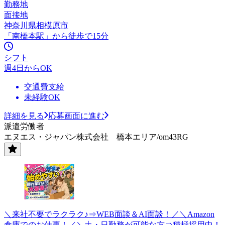
勤務地
面接地
神奈川県相模原市
「南橋本駅」から徒歩で15分
シフト
週4日からOK
交通費支給
未経験OK
詳細を見る
応募画面に進む
派遣労働者
エヌエス・ジャパン株式会社 橋本エリア/om43RG
＼来社不要でラクラク♪⇒WEB面談＆AI面談！／＼Amazon
倉庫でのお仕事！／＼土・日勤務が可能な方⇒積極採用中！