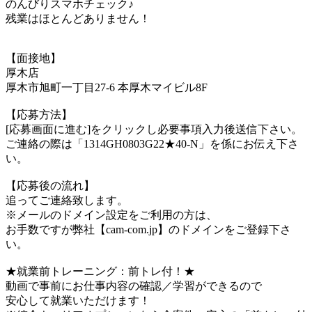
のんびりスマホチェック♪
残業はほとんどありません！
【面接地】
厚木店
厚木市旭町一丁目27-6 本厚木マイビル8F
【応募方法】
[応募画面に進む]をクリックし必要事項入力後送信下さい。
ご連絡の際は「1314GH0803G22★40-N」を係にお伝え下さ
い。
【応募後の流れ】
追ってご連絡致します。
※メールのドメイン設定をご利用の方は、
お手数ですが弊社【cam-com.jp】のドメインをご登録下さ
い。
★就業前トレーニング：前トレ付！★
動画で事前にお仕事内容の確認／学習ができるので
安心して就業いただけます！