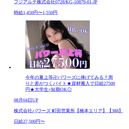
フジアルテ株式会社0728/KG-10879-01-JP
時給1,450円〜1,550円
今年の夏上等卍パワーズに捧げてみる？周
りと差がつくバイト★資材搬入で日給27500
円★大学生×短期OK◎
08月04日UP
株式会社パワーズ 町田営業所【橋本エリア】【388】
日給27,500円〜