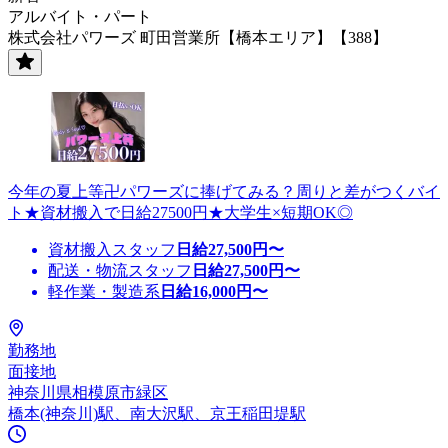
アルバイト・パート
株式会社パワーズ 町田営業所【橋本エリア】【388】
今年の夏上等卍パワーズに捧げてみる？周りと差がつくバイ
ト★資材搬入で日給27500円★大学生×短期OK◎
資材搬入スタッフ
日給
27,500
円〜
配送・物流スタッフ
日給
27,500
円〜
軽作業・製造系
日給
16,000
円〜
勤務地
面接地
神奈川県相模原市緑区
橋本(神奈川)駅、南大沢駅、京王稲田堤駅