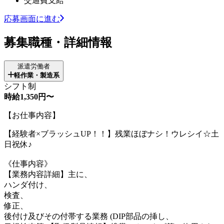
交通費支給
応募画面に進む
募集職種・詳細情報
派遣労働者
軽作業・製造系
シフト制
時給1,350円〜
【お仕事内容】
【経験者×ブラッシュUP！！】残業ほぼナシ！ウレシイ☆土
日祝休♪
《仕事内容》
【業務内容詳細】主に、
ハンダ付け、
検査、
修正、
後付け及びその付帯する業務 (DIP部品の挿し、