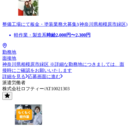
整備工場にて板金・塗装業務大募集!(神奈川県相模原市緑区)
軽作業・製造系
時給
2,000
円〜
2,300
円
勤務地
面接地
神奈川県相模原市緑区 ※詳細な勤務地につきましては、面
接時にご確認をお願いいたします
詳細を見る
応募画面に進む
派遣労働者
株式会社ロフティー/AT10021303