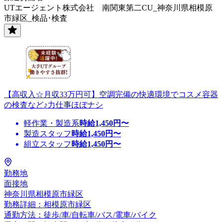
UTエージェント株式会社 南関東第二CU_神奈川県相模原
市緑区_検品･検査
【高収入☆月収33万円可】空調完備の快適環境でコスメ容器
の検査など♪力仕事ほぼナシ
軽作業・製造系
時給
1,450
円〜
製造スタッフ
時給
1,450
円〜
組立スタッフ
時給
1,450
円〜
勤務地
面接地
神奈川県相模原市緑区
勤務詳細：相模原市緑区
通勤方法：徒歩/車/自転車/バス/電車/バイク