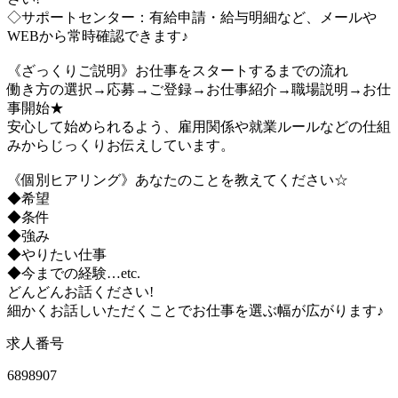
◇サポートセンター：有給申請・給与明細など、メールや
WEBから常時確認できます♪
《ざっくりご説明》お仕事をスタートするまでの流れ
働き方の選択→応募→ご登録→お仕事紹介→職場説明→お仕
事開始★
安心して始められるよう、雇用関係や就業ルールなどの仕組
みからじっくりお伝えしています。
《個別ヒアリング》あなたのことを教えてください☆
◆希望
◆条件
◆強み
◆やりたい仕事
◆今までの経験…etc.
どんどんお話ください!
細かくお話しいただくことでお仕事を選ぶ幅が広がります♪
求人番号
6898907