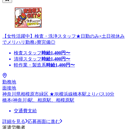
【女性活躍中】検査・洗浄スタッフ★日勤のみ×土日祝休み
でメリハリ勤務♪寮完備◎
検査スタッフ
時給
1,400
円〜
清掃スタッフ
時給
1,400
円〜
軽作業・製造系
時給
1,400
円〜
勤務地
面接地
神奈川県相模原市緑区 ★JR横浜線橋本駅よりバス10分
橋本(神奈川)駅、相原駅、相模原駅
交通費支給
詳細を見る
応募画面に進む
派遣労働者