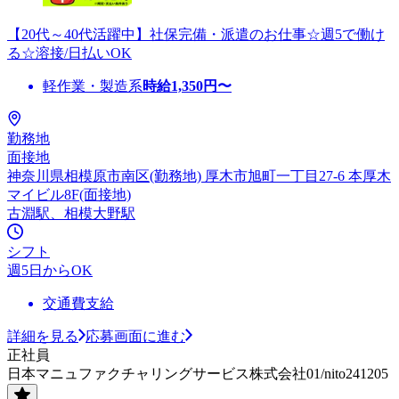
【20代～40代活躍中】社保完備・派遣のお仕事☆週5で働け
る☆溶接/日払いOK
軽作業・製造系
時給
1,350
円〜
勤務地
面接地
神奈川県相模原市南区(勤務地) 厚木市旭町一丁目27-6 本厚木
マイビル8F(面接地)
古淵駅、相模大野駅
シフト
週5日からOK
交通費支給
詳細を見る
応募画面に進む
正社員
日本マニュファクチャリングサービス株式会社01/nito241205