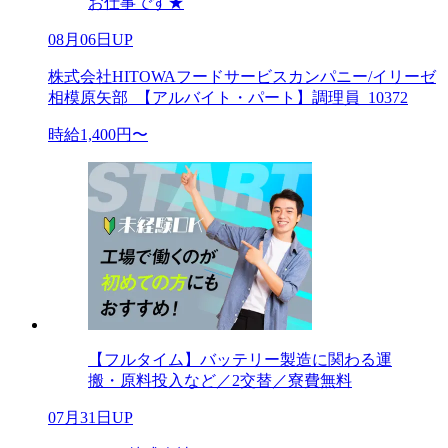
お仕事です★
08月06日UP
株式会社HITOWAフードサービスカンパニー/イリーゼ
相模原矢部_【アルバイト・パート】調理員_10372
時給1,400円〜
【フルタイム】バッテリー製造に関わる運
搬・原料投入など／2交替／寮費無料
07月31日UP