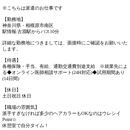
※こちらは派遣のお仕事です
【勤務地】
神奈川県・相模原市南区
駅情報:古淵駅からバス10分
詳細な勤務地につきましては、面接時にご確認をお願いいた
します。
【待遇】
各種保険・手当、有給、通勤交通費別途支給 ※就業先によ
る◆オンライン医師相談サポート(24H対応)◆試用期間あり
(14日間)
【休日】
土日祝日 休日
【職場の雰囲気】
派手すぎなければ多少のヘアカラーもOKなのはウレシイ
Point☆
休憩室で自分タイム！