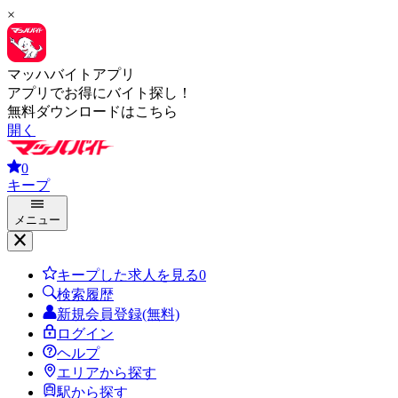
×
マッハバイトアプリ
アプリでお得にバイト探し！
無料ダウンロードはこちら
開く
0
キープ
メニュー
キープした求人を見る
0
検索履歴
新規会員登録(無料)
ログイン
ヘルプ
エリアから探す
駅から探す