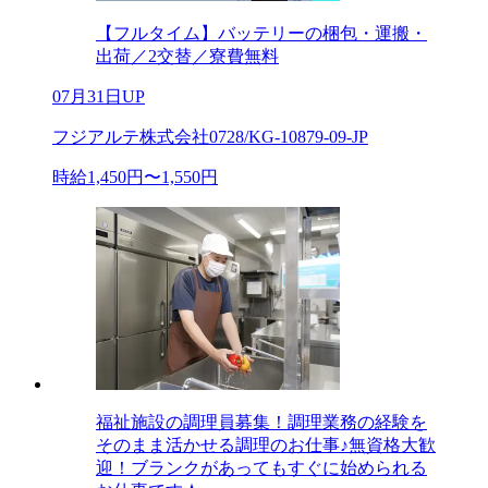
【フルタイム】バッテリーの梱包・運搬・
出荷／2交替／寮費無料
07月31日UP
フジアルテ株式会社0728/KG-10879-09-JP
時給1,450円〜1,550円
福祉施設の調理員募集！調理業務の経験を
そのまま活かせる調理のお仕事♪無資格大歓
迎！ブランクがあってもすぐに始められる