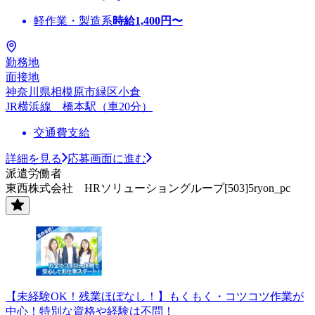
軽作業・製造系
時給
1,400
円〜
勤務地
面接地
神奈川県相模原市緑区小倉
JR横浜線 橋本駅（車20分）
交通費支給
詳細を見る
応募画面に進む
派遣労働者
東西株式会社 HRソリューショングループ[503]5ryon_pc
【未経験OK！残業ほぼなし！】もくもく・コツコツ作業が
中心！特別な資格や経験は不問！