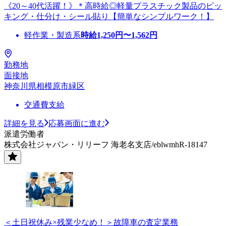
《20～40代活躍！》＊高時給◎軽量プラスチック製品のピッ
キング・仕分け・シール貼り【簡単なシンプルワーク！】
軽作業・製造系
時給
1,250
円〜
1,562
円
勤務地
面接地
神奈川県相模原市緑区
交通費支給
詳細を見る
応募画面に進む
派遣労働者
株式会社ジャパン・リリーフ 海老名支店/eblwmhR-18147
＜土日祝休み×残業少なめ！＞故障車の査定業務