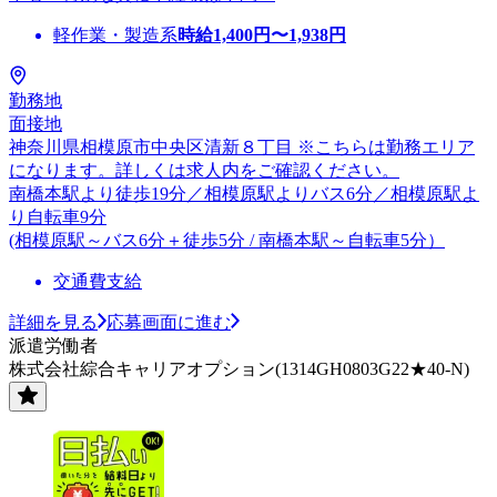
軽作業・製造系
時給
1,400
円〜
1,938
円
勤務地
面接地
神奈川県相模原市中央区清新８丁目 ※こちらは勤務エリア
になります。詳しくは求人内をご確認ください。
南橋本駅より徒歩19分／相模原駅よりバス6分／相模原駅よ
り自転車9分
(相模原駅～バス6分＋徒歩5分 / 南橋本駅～自転車5分）
交通費支給
詳細を見る
応募画面に進む
派遣労働者
株式会社綜合キャリアオプション(1314GH0803G22★40-N)