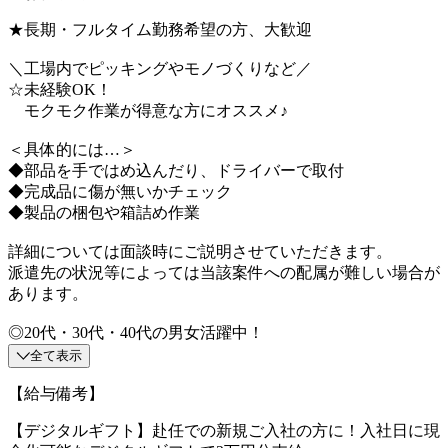
★長期・フルタイム勤務希望の方、大歓迎
＼工場内でピッキングやモノづくりなど／
☆未経験OK！
モクモク作業が得意な方にオススメ♪
＜具体的には…＞
◆部品を手ではめ込んだり、ドライバーで取付
◆完成品に傷が無いかチェック
◆製品の梱包や箱詰め作業
詳細については面談時にご説明させていただきます。
派遣先の状況等によっては当該案件への配属が難しい場合が
あります。
◎20代・30代・40代の男女活躍中！
全て表示
【給与備考】
【デジタルギフト】赴任での新規ご入社の方に！入社日に現