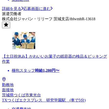
詳細を見る
応募画面に進む
派遣労働者
株式会社ジャパン・リリーフ 茨城支店/iblwmhR-13618
【土日祝休み】かわいいお菓子の紙容器の検品＆ピッキング
作業
梱包スタッフ
時給
1,280
円〜
勤務地
面接地
茨城県つくば市東光台
TXつくばエクスプレス 研究学園駅 (車で5分)