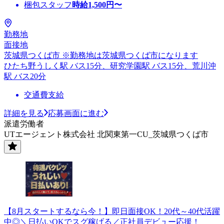
梱包スタッフ
時給
1,500
円〜
勤務地
面接地
茨城県つくば市 ※勤務地は茨城県つくば市になります
ひたち野うしく駅 バス15分、研究学園駅 バス15分、荒川沖
駅 バス20分
交通費支給
詳細を見る
応募画面に進む
派遣労働者
UTエージェント株式会社 北関東第一CU_茨城県つくば市
【8月スタートするなら今！】即日面接OK！20代～40代活躍
中◎＼日払いOKでスグ稼げる／正社員デビュー応援！