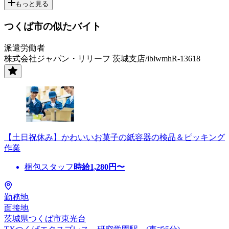
もっと見る
つくば市の似たバイト
派遣労働者
株式会社ジャパン・リリーフ 茨城支店/iblwmhR-13618
【土日祝休み】かわいいお菓子の紙容器の検品＆ピッキング
作業
梱包スタッフ
時給
1,280
円〜
勤務地
面接地
茨城県つくば市東光台