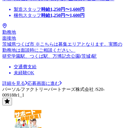
製造スタッフ
時給
1,250
円〜
1,600
円
梱包スタッフ
時給
1,250
円〜
1,600
円
勤務地
面接地
茨城県つくば市 ※こちらは募集エリアとなります。実際の
勤務地は面談時にご相談ください。
研究学園駅、つくば駅、万博記念公園(茨城)駅
交通費支給
未経験OK
詳細を見る
応募画面に進む
パーソルファクトリーパートナーズ株式会社 /S20-
009188r1_1