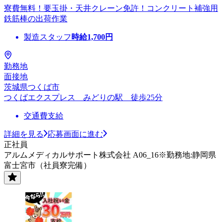
寮費無料！要玉掛・天井クレーン免許！コンクリート補強用
鉄筋棒の出荷作業
製造スタッフ
時給
1,700
円
勤務地
面接地
茨城県つくば市
つくばエクスプレス みどりの駅 徒歩25分
交通費支給
詳細を見る
応募画面に進む
正社員
アルムメディカルサポート株式会社 A06_16※勤務地:静岡県
富士宮市（社員寮完備）