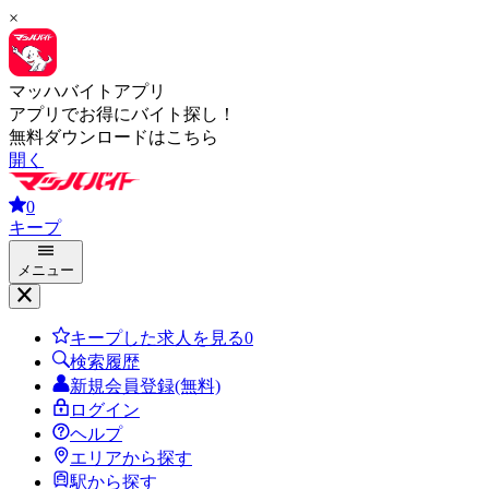
×
マッハバイトアプリ
アプリでお得にバイト探し！
無料ダウンロードはこちら
開く
0
キープ
メニュー
キープした求人を見る
0
検索履歴
新規会員登録(無料)
ログイン
ヘルプ
エリアから探す
駅から探す