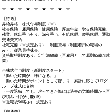
☆・★・☆・★・☆・★・☆・★・☆
【待遇】
昇給昇格、株式付与制度（※）、
社会保険・雇用保険・健康保険・厚生年金・労災保険完備、
残業、休出手当有り、深夜手当、有給休暇、慶弔休暇、通勤
交通費支給、
社宅完備（※規定あり）、制服貸与（制服着用の職場の
み）、従業員持株会、
資格取得制度あり、定年満60歳（再雇用として原則65歳迄就
業）
※株式付与制度（新制度スタート）
「働いた時間が、株になる。」
・働いた時間がポイントとして貯まり、累計に応じてUTグ
ループ株式に交換
・一度退職しても、戻ってきた際には過去の労働時間から再
び積み上げが可能(※)
※退職後5年以内、規定あり
【交通費】