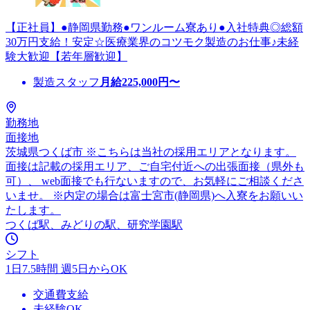
【正社員】●静岡県勤務●ワンルーム寮あり●入社特典◎総額
30万円支給！安定☆医療業界のコツモク製造のお仕事♪未経
験大歓迎【若年層歓迎】
製造スタッフ
月給
225,000
円〜
勤務地
面接地
茨城県つくば市 ※こちらは当社の採用エリアとなります。
面接は記載の採用エリア、ご自宅付近への出張面接（県外も
可）、 web面接でも行ないますので、お気軽にご相談くださ
いませ。 ※内定の場合は富士宮市(静岡県)へ入寮をお願いい
たします。
つくば駅、みどりの駅、研究学園駅
シフト
1日7.5時間 週5日からOK
交通費支給
未経験OK