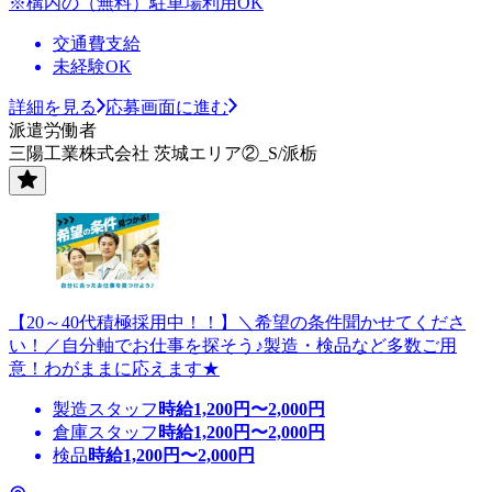
※構内の（無料）駐車場利用OK
交通費支給
未経験OK
詳細を見る
応募画面に進む
派遣労働者
三陽工業株式会社 茨城エリア②_S/派栃
【20～40代積極採用中！！】＼希望の条件聞かせてくださ
い！／自分軸でお仕事を探そう♪製造・検品など多数ご用
意！わがままに応えます★
製造スタッフ
時給
1,200
円〜
2,000
円
倉庫スタッフ
時給
1,200
円〜
2,000
円
検品
時給
1,200
円〜
2,000
円