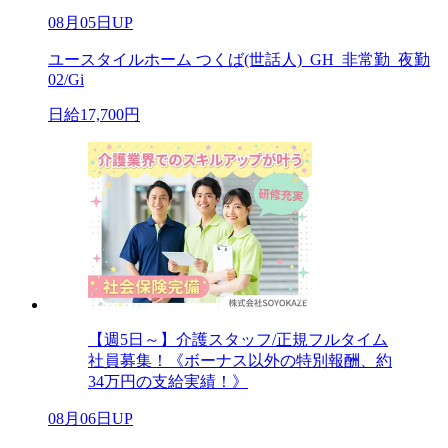
08月05日UP
ユースタイルホーム つくば(世話人)_GH_非常勤_夜勤
02/Gi
日給17,700円
【週5日～】介護スタッフ/正規フルタイム
社員募集！《ボーナス以外の特別報酬、約
34万円の支給実績！》
08月06日UP