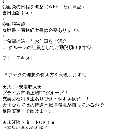
↓
②面談の日程を調整（WEBまたは電話）
当日面談も可♪
↓
③面談実施
履歴書・職務経歴書は必要ありません！
↓
ご希望に沿ったお仕事をご紹介！
UTグループの社員としてご勤務頂けます◎
フリーテキスト
＿＿＿＿＿＿＿＿＿＿＿＿＿＿＿＿＿＿＿
.＊アナタの理想の働き方を実現します*。
￣￣￣￣￣￣￣￣￣￣￣￣￣￣￣￣￣￣￣
★大手×安定収入★
プライム市場上場UTグループ！
充実の福利厚生あり◎働きやすさ抜群！！
大手ならではの待遇と職場環境が揃っているので
長期安定して働けます♪
★未経験スタートOK！★
他業界出身の方も多く、