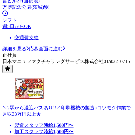
宮ビル2F(面接地)
万博記念公園(茨城)駅
シフト
週5日からOK
交通費支給
詳細を見る
応募画面に進む
正社員
日本マニュファクチャリングサービス株式会社01/iba210715
＼2駅から送迎バスあり!!／印刷機械の製造♪コツモク作業で
月収33万円以上★
製造スタッフ
時給
1,500
円〜
加工スタッフ
時給
1,500
円〜