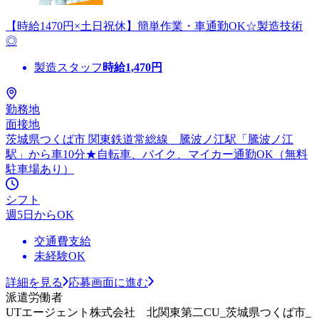
【時給1470円×土日祝休】簡単作業・車通勤OK☆製造技術
◎
製造スタッフ
時給
1,470
円
勤務地
面接地
茨城県つくば市 関東鉄道常総線 騰波ノ江駅「騰波ノ江
駅」から車10分★自転車、バイク、マイカー通勤OK（無料
駐車場あり）
シフト
週5日からOK
交通費支給
未経験OK
詳細を見る
応募画面に進む
派遣労働者
UTエージェント株式会社 北関東第二CU_茨城県つくば市_