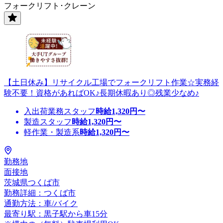
フォークリフト･クレーン
【土日休み】リサイクル工場でフォークリフト作業☆実務経
験不要！資格があればOK♪長期休暇あり◎残業少なめ♪
入出荷業務スタッフ
時給
1,320
円〜
製造スタッフ
時給
1,320
円〜
軽作業・製造系
時給
1,320
円〜
勤務地
面接地
茨城県つくば市
勤務詳細：つくば市
通勤方法：車/バイク
最寄り駅：黒子駅から車15分