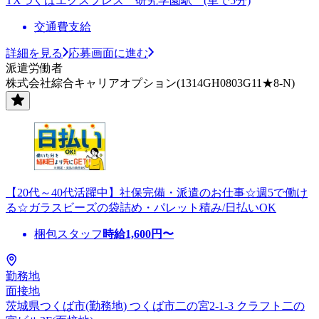
TXつくばエクスプレス 研究学園駅 (車で5分)
交通費支給
詳細を見る
応募画面に進む
派遣労働者
株式会社綜合キャリアオプション(1314GH0803G11★8-N)
【20代～40代活躍中】社保完備・派遣のお仕事☆週5で働け
る☆ガラスビーズの袋詰め・パレット積み/日払いOK
梱包スタッフ
時給
1,600
円〜
勤務地
面接地
茨城県つくば市(勤務地) つくば市二の宮2-1-3 クラフト二の