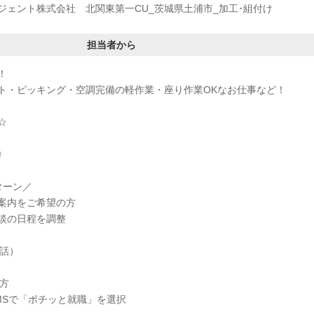
ージェント株式会社 北関東第一CU_茨城県土浦市_加工･組付け
担当者から
！
ト・ピッキング・空調完備の軽作業・座り作業OKなお仕事など！
☆
◎
ターン／
案内をご希望の方
談の日程を調整
電話）
方
MSで「ポチッと就職」を選択