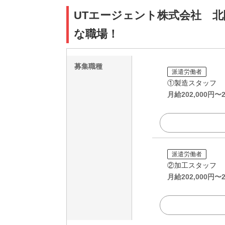
UTエージェント株式会社 北
な職場！
募集職種
派遣労働者
①製造スタッフ
月給
202,000
円〜
派遣労働者
②加工スタッフ
月給
202,000
円〜