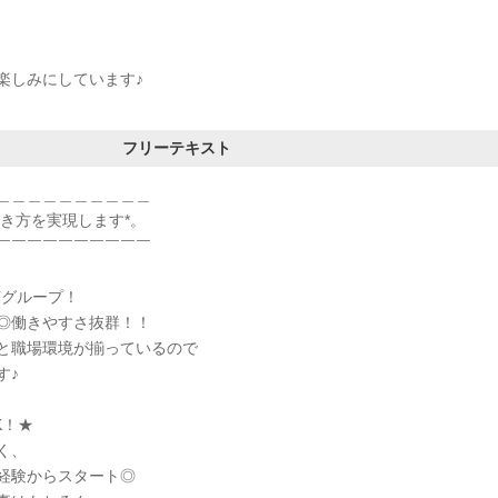
楽しみにしています♪
フリーテキスト
＿＿＿＿＿＿＿＿＿＿
働き方を実現します*。
￣￣￣￣￣￣￣￣￣￣
Tグループ！
◎働きやすさ抜群！！
と職場環境が揃っているので
す♪
K！★
く、
経験からスタート◎