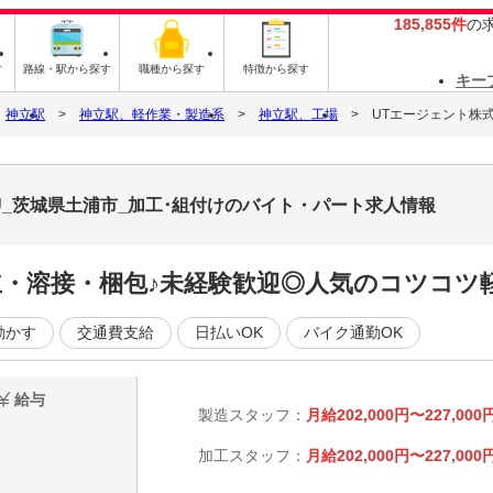
185,855件
の
す
路線・駅から探す
職種から探す
特徴から探す
キー
神立駅
神立駅、軽作業・製造系
神立駅、工場
UTエージェント株
U_茨城県土浦市_加工･組付けのバイト・パート求人情報
立・溶接・梱包♪未経験歓迎◎人気のコツコツ
動かす
交通費支給
日払いOK
バイク通勤OK
給与
製造スタッフ：
月給202,000円〜227,000
加工スタッフ：
月給202,000円〜227,000