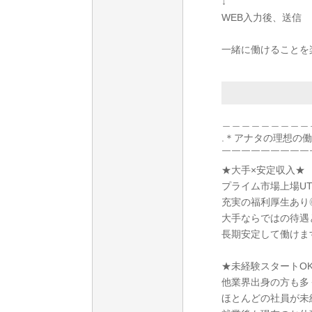
↓
WEB入力後、送信
一緒に働けることを
＿＿＿＿＿＿＿＿＿
.＊アナタの理想の
￣￣￣￣￣￣￣￣￣
★大手×安定収入★
プライム市場上場U
充実の福利厚生あり
大手ならではの待遇
長期安定して働けま
★未経験スタートO
他業界出身の方も多
ほとんどの社員が未