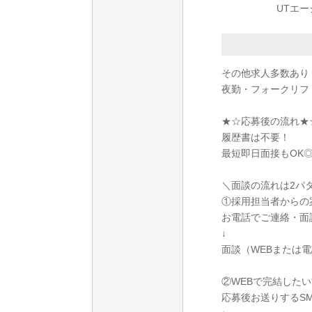
UTエ
その他求人多数あり
夜勤・フォークリフ
★☆応募後の流れ★
履歴書は不要！
最短即日面接もOK
＼面談の流れは2パ
①採用担当者からの
お電話でご連絡・面
↓
面談（WEBまたは
②WEBで完結したい
応募後お送りするS