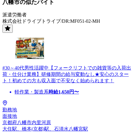
八幡市の似たバイト
派遣労働者
株式会社ドライブトライブ/DR:MF051-02-MH
#30～40代男性活躍中【フォークリフトでの雑貨等の入荷出
荷・仕分け業務】研修期間の給与変動なし★安心のスター
ト！初めての方も収入面で不安なく始められます！
軽作業・製造系
時給
1,650
円〜
勤務地
面接地
京都府八幡市内里河原
大住駅、橋本(京都)駅、石清水八幡宮駅