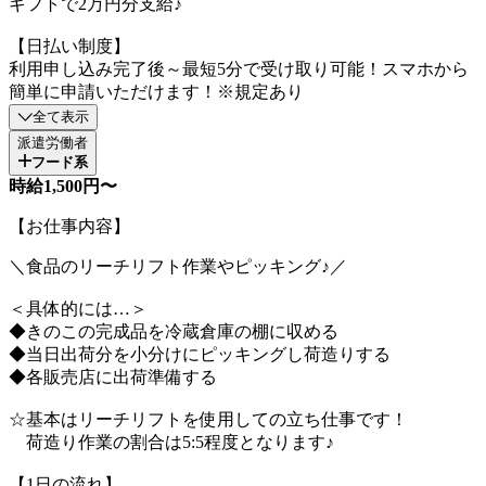
ギフトで2万円分支給♪
【日払い制度】
利用申し込み完了後～最短5分で受け取り可能！スマホから
簡単に申請いただけます！※規定あり
全て表示
派遣労働者
フード系
時給1,500円〜
【お仕事内容】
＼食品のリーチリフト作業やピッキング♪／
＜具体的には…＞
◆きのこの完成品を冷蔵倉庫の棚に収める
◆当日出荷分を小分けにピッキングし荷造りする
◆各販売店に出荷準備する
☆基本はリーチリフトを使用しての立ち仕事です！
荷造り作業の割合は5:5程度となります♪
【1日の流れ】