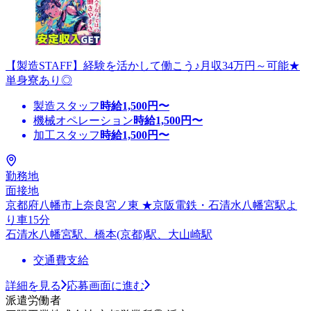
【製造STAFF】経験を活かして働こう♪月収34万円～可能★
単身寮あり◎
製造スタッフ
時給
1,500
円〜
機械オペレーション
時給
1,500
円〜
加工スタッフ
時給
1,500
円〜
勤務地
面接地
京都府八幡市上奈良宮ノ東 ★京阪電鉄・石清水八幡宮駅よ
り車15分
石清水八幡宮駅、橋本(京都)駅、大山崎駅
交通費支給
詳細を見る
応募画面に進む
派遣労働者