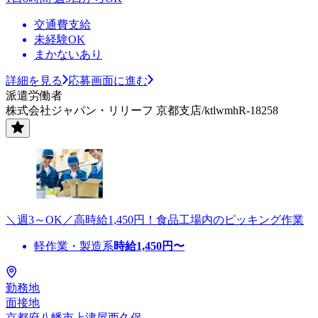
交通費支給
未経験OK
まかないあり
詳細を見る
応募画面に進む
派遣労働者
株式会社ジャパン・リリーフ 京都支店/ktlwmhR-18258
＼週3～OK／高時給1,450円！食品工場内のピッキング作業
軽作業・製造系
時給
1,450
円〜
勤務地
面接地
京都府八幡市上津屋西久保