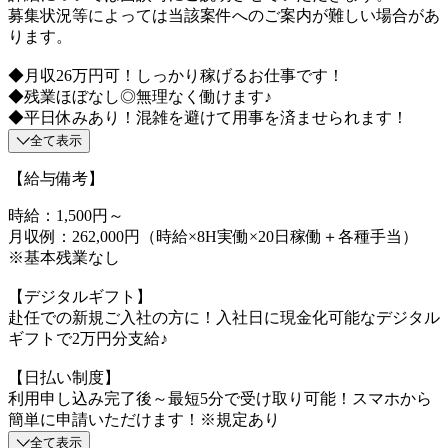
募集状況等によっては当該案件へのご案内が難しい場合があ
ります。
◆月収26万円可！しっかり稼げるお仕事です！
◆残業ほぼなし◎無理なく働けます♪
◆平日休みあり！混雑を避けて用事を済ませられます！
全て表示
【給与備考】
時給：1,500円～
月収例：262,000円（時給×8H実働×20日稼働＋各種手当）
※基本残業なし
【デジタルギフト】
赴任での新規ご入社の方に！入社日に現金化可能なデジタル
ギフトで2万円分支給♪
【日払い制度】
利用申し込み完了後～最短5分で受け取り可能！スマホから
簡単に申請いただけます！※規定あり
全て表示