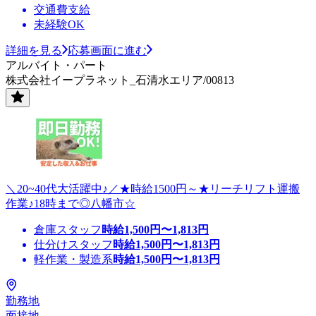
交通費支給
未経験OK
詳細を見る
応募画面に進む
アルバイト・パート
株式会社イープラネット_石清水エリア/00813
＼20~40代大活躍中♪／★時給1500円～★リーチリフト運搬
作業♪18時まで◎八幡市☆
倉庫スタッフ
時給
1,500
円〜
1,813
円
仕分けスタッフ
時給
1,500
円〜
1,813
円
軽作業・製造系
時給
1,500
円〜
1,813
円
勤務地
面接地