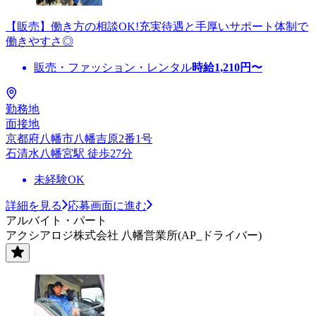
【販売】働き方の相談OK!充実待遇と手厚いサポート体制で
働きやすさ◎
販売・ファッション・レンタル
時給
1,210
円〜
勤務地
面接地
京都府八幡市八幡吉原2番1号
石清水八幡宮駅 徒歩27分
未経験OK
詳細を見る
応募画面に進む
アルバイト・パート
アクシアロジ株式会社 八幡営業所(AP_ドライバー)