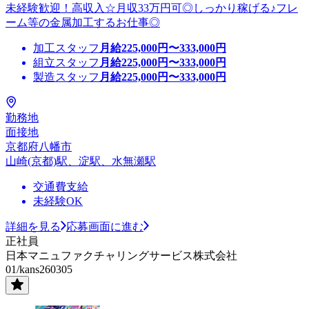
未経験歓迎！高収入☆月収33万円可◎しっかり稼げる♪フレ
ーム等の金属加工するお仕事◎
加工スタッフ
月給
225,000
円〜
333,000
円
組立スタッフ
月給
225,000
円〜
333,000
円
製造スタッフ
月給
225,000
円〜
333,000
円
勤務地
面接地
京都府八幡市
山崎(京都)駅、淀駅、水無瀬駅
交通費支給
未経験OK
詳細を見る
応募画面に進む
正社員
日本マニュファクチャリングサービス株式会社
01/kans260305