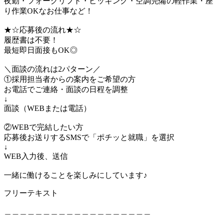
夜勤・フォークリフト・ピッキング・空調完備の軽作業・座
り作業OKなお仕事など！
★☆応募後の流れ★☆
履歴書は不要！
最短即日面接もOK◎
＼面談の流れは2パターン／
①採用担当者からの案内をご希望の方
お電話でご連絡・面談の日程を調整
↓
面談（WEBまたは電話）
②WEBで完結したい方
応募後お送りするSMSで「ポチッと就職」を選択
↓
WEB入力後、送信
一緒に働けることを楽しみにしています♪
フリーテキスト
＿＿＿＿＿＿＿＿＿＿＿＿＿＿＿＿＿＿＿