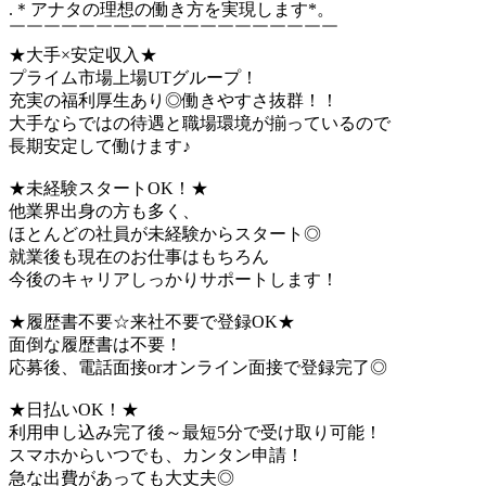
.＊アナタの理想の働き方を実現します*。
￣￣￣￣￣￣￣￣￣￣￣￣￣￣￣￣￣￣￣
★大手×安定収入★
プライム市場上場UTグループ！
充実の福利厚生あり◎働きやすさ抜群！！
大手ならではの待遇と職場環境が揃っているので
長期安定して働けます♪
★未経験スタートOK！★
他業界出身の方も多く、
ほとんどの社員が未経験からスタート◎
就業後も現在のお仕事はもちろん
今後のキャリアしっかりサポートします！
★履歴書不要☆来社不要で登録OK★
面倒な履歴書は不要！
応募後、電話面接orオンライン面接で登録完了◎
★日払いOK！★
利用申し込み完了後～最短5分で受け取り可能！
スマホからいつでも、カンタン申請！
急な出費があっても大丈夫◎