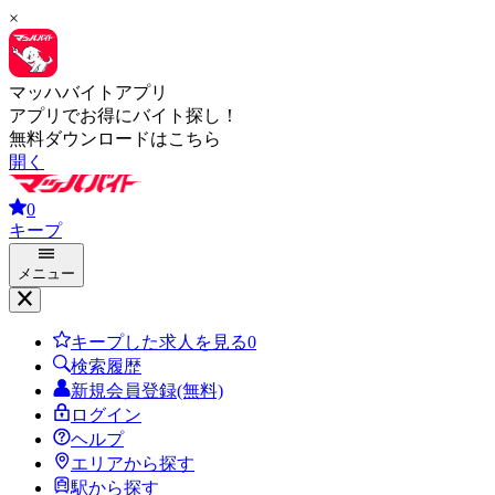
×
マッハバイトアプリ
アプリでお得にバイト探し！
無料ダウンロードはこちら
開く
0
キープ
メニュー
キープした求人を見る
0
検索履歴
新規会員登録(無料)
ログイン
ヘルプ
エリアから探す
駅から探す