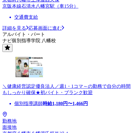
京阪本線石清水八幡宮駅（車15分）
交通費支給
詳細を見る
応募画面に進む
アルバイト・パート
ナビ個別指導学院 八幡校
＼健康経営認定優良法人／週1・1コマ～の勤務で自分の時間
もしっかり確保★初バイト・ブランク歓迎
個別指導講師
時給
1,180
円〜
1,466
円
勤務地
面接地