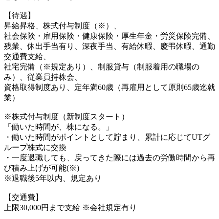
【待遇】
昇給昇格、株式付与制度（※）、
社会保険・雇用保険・健康保険・厚生年金・労災保険完備、
残業、休出手当有り、深夜手当、有給休暇、慶弔休暇、通勤
交通費支給、
社宅完備（※規定あり）、制服貸与（制服着用の職場の
み）、従業員持株会、
資格取得制度あり、定年満60歳（再雇用として原則65歳迄就
業）
※株式付与制度（新制度スタート）
「働いた時間が、株になる。」
・働いた時間がポイントとして貯まり、累計に応じてUTグ
ループ株式に交換
・一度退職しても、戻ってきた際には過去の労働時間から再
び積み上げが可能(※)
※退職後5年以内、規定あり
【交通費】
上限30,000円まで支給 ※会社規定有り