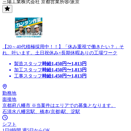
三陽工業株式会社 京都営業所⑧/派京
【20～40代積極採用中！！】「休み重視で働きたい？」そ
れ、叶います。土日祝休み×長期休暇ありの工場ワーク
製造スタッフ
時給
1,450
円〜
1,813
円
加工スタッフ
時給
1,450
円〜
1,813
円
工事スタッフ
時給
1,450
円〜
1,813
円
勤務地
面接地
京都府八幡市 ※当案件はエリアでの募集となります。
石清水八幡宮駅、橋本(京都)駅、淀駅
シフト
1日8時間 週5日からOK