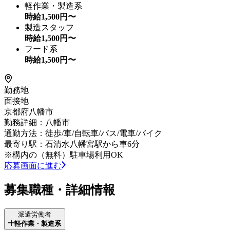
軽作業・製造系
時給
1,500
円〜
製造スタッフ
時給
1,500
円〜
フード系
時給
1,500
円〜
勤務地
面接地
京都府八幡市
勤務詳細：八幡市
通勤方法：徒歩/車/自転車/バス/電車/バイク
最寄り駅：石清水八幡宮駅から車6分
※構内の（無料）駐車場利用OK
応募画面に進む
募集職種・詳細情報
派遣労働者
軽作業・製造系