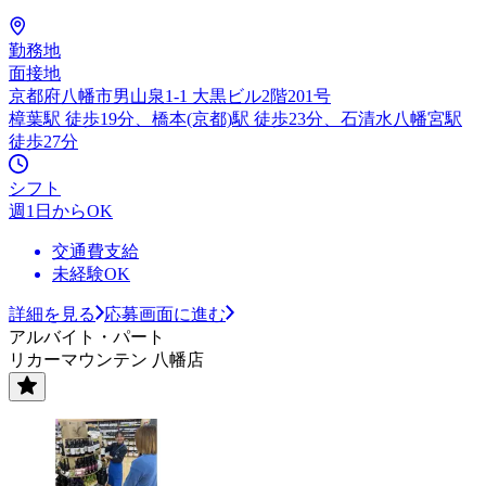
勤務地
面接地
京都府八幡市男山泉1-1 大黒ビル2階201号
樟葉駅 徒歩19分、橋本(京都)駅 徒歩23分、石清水八幡宮駅
徒歩27分
シフト
週1日からOK
交通費支給
未経験OK
詳細を見る
応募画面に進む
アルバイト・パート
リカーマウンテン 八幡店