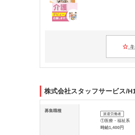
キ
株式会社スタッフサービス/H1
募集職種
派遣労働者
①医療・福祉系
時給
1,400
円