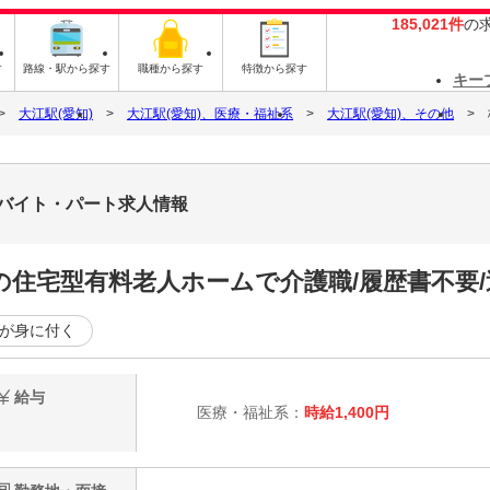
185,021件
の
す
路線・駅から探す
職種から探す
特徴から探す
キー
大江駅(愛知)
大江駅(愛知)、医療・福祉系
大江駅(愛知)、その他
9のバイト・パート求人情報
住宅型有料老人ホームで介護職/履歴書不要/
が身に付く
給与
医療・福祉系：
時給1,400円