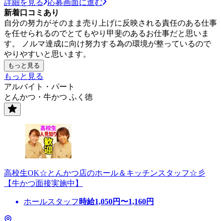
詳細を見る
応募画面に進む
新着口コミあり
自分の努力がそのまま売り上げに反映される責任のある仕事
を任せられるのでとてもやり甲斐のあるお仕事だと思いま
す。 ノルマ達成に向け努力する為の環境が整っているので
やりやすいと思います。
もっと見る
もっと見る
アルバイト・パート
とんかつ・牛かつ ふく徳
高校生OK☆とんかつ店のホール＆キッチンスタッフ☆彡
【牛かつ面接実施中】
ホールスタッフ
時給
1,050
円〜
1,160
円