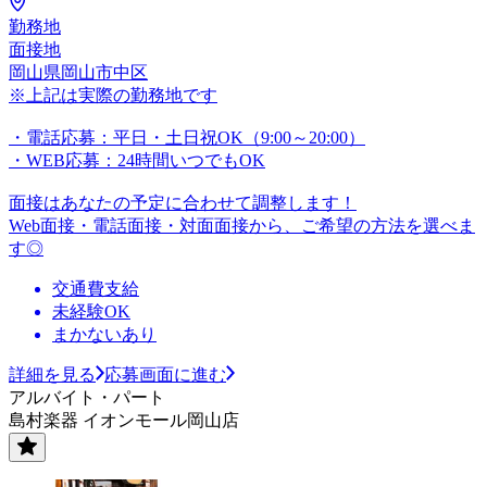
勤務地
面接地
岡山県岡山市中区
※上記は実際の勤務地です
・電話応募：平日・土日祝OK（9:00～20:00）
・WEB応募：24時間いつでもOK
面接はあなたの予定に合わせて調整します！
Web面接・電話面接・対面面接から、ご希望の方法を選べま
す◎
交通費支給
未経験OK
まかないあり
詳細を見る
応募画面に進む
アルバイト・パート
島村楽器 イオンモール岡山店