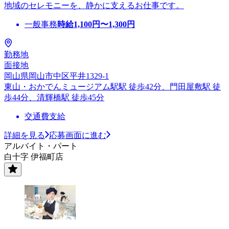
地域のセレモニーを、静かに支えるお仕事です。
一般事務
時給
1,100
円〜
1,300
円
勤務地
面接地
岡山県岡山市中区平井1329-1
東山・おかでんミュージアム駅駅 徒歩42分、門田屋敷駅 徒
歩44分、清輝橋駅 徒歩45分
交通費支給
詳細を見る
応募画面に進む
アルバイト・パート
白十字 伊福町店