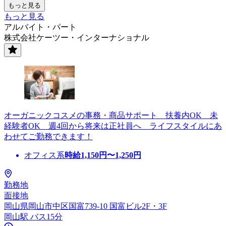
もっと見る
もっと見る
アルバイト・パート
株式会社ケーツー・インターナショナル
オーガニックコスメの事務・商品サポート 扶養内OK 未
経験者OK 週4回から将来は正社員へ ライフスタイルにあ
わせてご勤務できます！
オフィス系
時給
1,150
円〜
1,250
円
勤務地
面接地
岡山県岡山市中区国富739-10 国富ビル2F・3F
岡山駅 バス15分