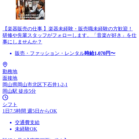
【楽器販売の仕事 】楽器未経験・販売職未経験の方歓迎！
研修や先輩スタッフがフォローします。「音楽が好き」を仕
事にしませんか？
販売・ファッション・レンタル
時給
1,070
円〜
勤務地
面接地
岡山県岡山市北区下石井1-2-1
岡山駅 徒歩5分
シフト
1日7.5時間 週5日からOK
交通費支給
未経験OK