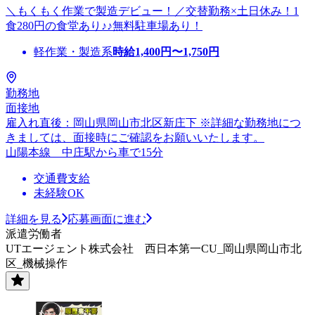
＼もくもく作業で製造デビュー！／交替勤務×土日休み！1
食280円の食堂あり♪♪無料駐車場あり！
軽作業・製造系
時給
1,400
円〜
1,750
円
勤務地
面接地
雇入れ直後：岡山県岡山市北区新庄下 ※詳細な勤務地につ
きましては、面接時にご確認をお願いいたします。
山陽本線 中庄駅から車で15分
交通費支給
未経験OK
詳細を見る
応募画面に進む
派遣労働者
UTエージェント株式会社 西日本第一CU_岡山県岡山市北
区_機械操作