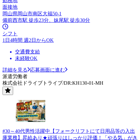
勤務地
面接地
岡山県岡山市南区大福50-1
備前西市駅 徒歩23分、妹尾駅 徒歩30分
シフト
1日4時間 週2日からOK
交通費支給
未経験OK
詳細を見る
応募画面に進む
派遣労働者
株式会社ドライブトライブ/DR:KH130-01-MH
#30～40代男性活躍中【フォークリフトにて日用品等の入出
庫業務】昇給あり★頑張りはしっかり評価！「やる気」がき