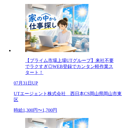
【プライム市場上場UTグループ】来社不要
でラクすぎ◎WEB登録でカンタン軽作業ス
タート！
07月31日UP
UTエージェント株式会社 西日本CS岡山県岡山市東
区
時給1,300円〜1,700円