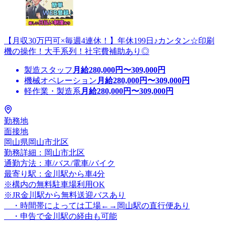
【月収30万円可×毎週4連休！】年休199日♪カンタン☆印刷
機の操作！大手系列！社宅費補助あり◎
製造スタッフ
月給
280,000
円〜
309,000
円
機械オペレーション
月給
280,000
円〜
309,000
円
軽作業・製造系
月給
280,000
円〜
309,000
円
勤務地
面接地
岡山県岡山市北区
勤務詳細：岡山市北区
通勤方法：車/バス/電車/バイク
最寄り駅：金川駅から車4分
※構内の無料駐車場利用OK
※JR金川駅から無料送迎バスあり
・時間帯によっては工場←→岡山駅の直行便あり
・申告で金川駅の経由も可能