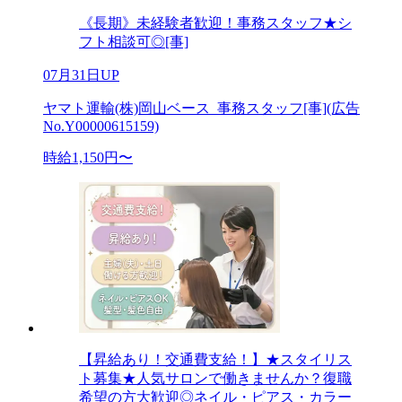
《長期》未経験者歓迎！事務スタッフ★シ
フト相談可◎[事]
07月31日UP
ヤマト運輸(株)岡山ベース_事務スタッフ[事](広告
No.Y00000615159)
時給1,150円〜
【昇給あり！交通費支給！】★スタイリス
ト募集★人気サロンで働きませんか？復職
希望の方大歓迎◎ネイル・ピアス・カラー