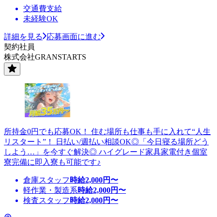
交通費支給
未経験OK
詳細を見る
応募画面に進む
契約社員
株式会社GRANSTARTS
所持金0円でも応募OK！ 住む場所も仕事も手に入れて“人生
リスタート”！ 日払い/週払い相談OK◎「今日寝る場所どう
しよう…」を今すぐ解決◎ ハイグレード家具家電付き個室
寮完備に即入寮も可能です♪
倉庫スタッフ
時給
2,000
円〜
軽作業・製造系
時給
2,000
円〜
検査スタッフ
時給
2,000
円〜