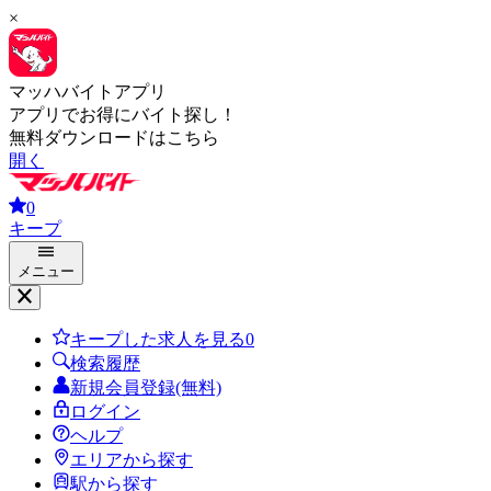
×
マッハバイトアプリ
アプリでお得にバイト探し！
無料ダウンロードはこちら
開く
0
キープ
メニュー
キープした求人を見る
0
検索履歴
新規会員登録(無料)
ログイン
ヘルプ
エリアから探す
駅から探す